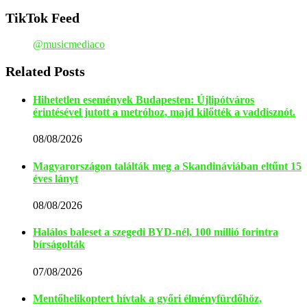
TikTok Feed
@musicmediaco
Related Posts
Hihetetlen események Budapesten: Újlipótváros
érintésével jutott a metróhoz, majd kilőtték a vaddisznót.
08/08/2026
Magyarországon találták meg a Skandináviában eltűnt 15
éves lányt
08/08/2026
Halálos baleset a szegedi BYD-nél, 100 millió forintra
bírságolták
07/08/2026
Mentőhelikoptert hívtak a győri élményfürdőhöz,