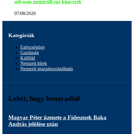
súlyosan megsérült egy kisgyerek
07/08/2026
Kategóriák
Egészségügy
Gazdaság
Külföld
Nemzeti hírek
Nemzeti igazságszolgáltatás
Lehet, hogy lemaradtál
Magyar Péter üzenete a Fidesznek Baka
Dik
András jelölése után
Afr