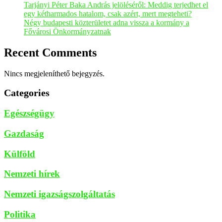
Tarjányi Péter Baka András jelöléséről: Meddig terjedhet el
egy kétharmados hatalom, csak azért, mert megteheti?
Négy budapesti közterületet adna vissza a kormány a
Fővárosi Önkormányzatnak
Recent Comments
Nincs megjeleníthető bejegyzés.
Categories
Egészségügy
Gazdaság
Külföld
Nemzeti hírek
Nemzeti igazságszolgáltatás
Politika