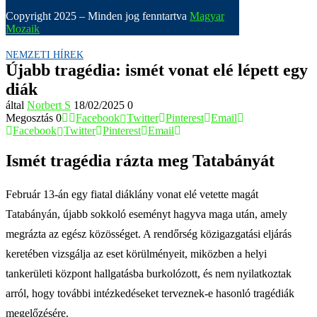
Copyright 2025 – Minden jog fenntartva
Magyar
Mozaik
NEMZETI HÍREK
Újabb tragédia: ismét vonat elé lépett egy
diák
által
Norbert S
18/02/2025
0
Megosztás
0
Facebook
Twitter
Pinterest
Email
Facebook
Twitter
Pinterest
Email
Ismét tragédia rázta meg Tatabányát
Február 13-án egy fiatal diáklány vonat elé vetette magát
Tatabányán, újabb sokkoló eseményt hagyva maga után, amely
megrázta az egész közösséget. A rendőrség közigazgatási eljárás
keretében vizsgálja az eset körülményeit, miközben a helyi
tankerületi központ hallgatásba burkolózott, és nem nyilatkoztak
arról, hogy további intézkedéseket terveznek-e hasonló tragédiák
megelőzésére.