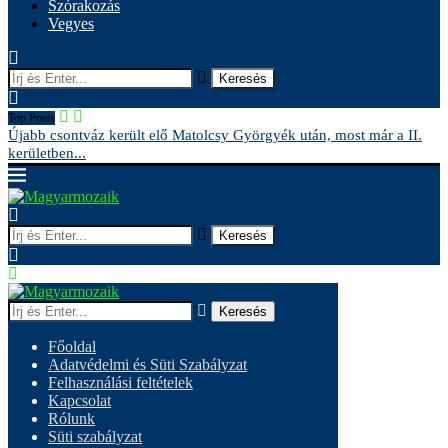
Szórakozás
Vegyes
Keresés
Top Posts
Újabb csontváz került elő Matolcsy Györgyék után, most már a II.
A
kerületben...
Keresés
Keresés
Főoldal
Adatvédelmi és Süti Szabályzat
Felhasználási feltételek
Kapcsolat
Rólunk
Süti szabályzat