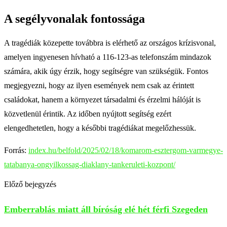
A segélyvonalak fontossága
A tragédiák közepette továbbra is elérhető az országos krízisvonal,
amelyen ingyenesen hívható a 116-123-as telefonszám mindazok
számára, akik úgy érzik, hogy segítségre van szükségük. Fontos
megjegyezni, hogy az ilyen események nem csak az érintett
családokat, hanem a környezet társadalmi és érzelmi hálóját is
közvetlenül érintik. Az időben nyújtott segítség ezért
elengedhetetlen, hogy a későbbi tragédiákat megelőzhessük.
Forrás:
index.hu/belfold/2025/02/18/komarom-esztergom-varmegye-
tatabanya-ongyilkossag-diaklany-tankeruleti-kozpont/
Előző bejegyzés
Emberrablás miatt áll bíróság elé hét férfi Szegeden