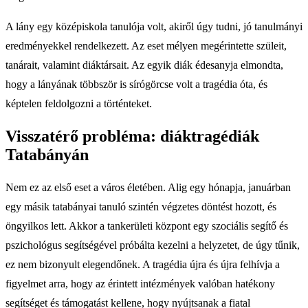
A lány egy középiskola tanulója volt, akiről úgy tudni, jó tanulmányi
eredményekkel rendelkezett. Az eset mélyen megérintette szüleit,
tanárait, valamint diáktársait. Az egyik diák édesanyja elmondta,
hogy a lányának többször is sírógörcse volt a tragédia óta, és
képtelen feldolgozni a történteket.
Visszatérő probléma: diáktragédiák
Tatabányán
Nem ez az első eset a város életében. Alig egy hónapja, januárban
egy másik tatabányai tanuló szintén végzetes döntést hozott, és
öngyilkos lett. Akkor a tankerületi központ egy szociális segítő és
pszichológus segítségével próbálta kezelni a helyzetet, de úgy tűnik,
ez nem bizonyult elegendőnek. A tragédia újra és újra felhívja a
figyelmet arra, hogy az érintett intézmények valóban hatékony
segítséget és támogatást kellene, hogy nyújtsanak a fiatal