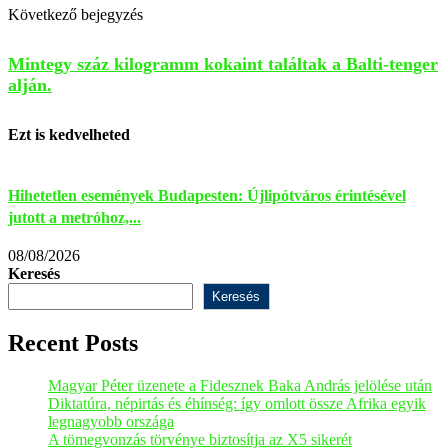
Következő bejegyzés
Mintegy száz kilogramm kokaint találtak a Balti-tenger
alján.
Ezt is kedvelheted
Hihetetlen események Budapesten: Újlipótváros érintésével
M
jutott a metróhoz,...
é
08/08/2026
0
Keresés
Keresés
Recent Posts
Magyar Péter üzenete a Fidesznek Baka András jelölése után
Diktatúra, népirtás és éhínség: így omlott össze Afrika egyik
legnagyobb országa
A tömegvonzás törvénye biztosítja az X5 sikerét