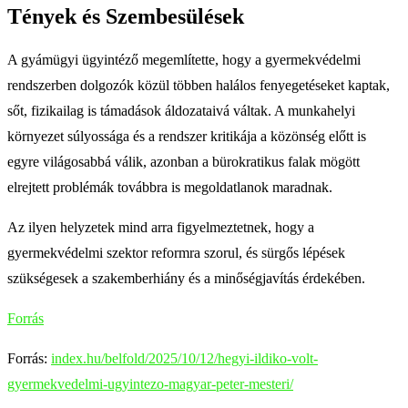
Tények és Szembesülések
A gyámügyi ügyintéző megemlítette, hogy a gyermekvédelmi
rendszerben dolgozók közül többen halálos fenyegetéseket kaptak,
sőt, fizikailag is támadások áldozataivá váltak. A munkahelyi
környezet súlyossága és a rendszer kritikája a közönség előtt is
egyre világosabbá válik, azonban a bürokratikus falak mögött
elrejtett problémák továbbra is megoldatlanok maradnak.
Az ilyen helyzetek mind arra figyelmeztetnek, hogy a
gyermekvédelmi szektor reformra szorul, és sürgős lépések
szükségesek a szakemberhiány és a minőségjavítás érdekében.
Forrás
Forrás:
index.hu/belfold/2025/10/12/hegyi-ildiko-volt-
gyermekvedelmi-ugyintezo-magyar-peter-mesteri/