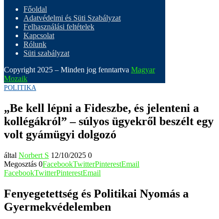
Főoldal
Adatvédelmi és Süti Szabályzat
Felhasználási feltételek
Kapcsolat
Rólunk
Süti szabályzat
Copyright 2025 – Minden jog fenntartva
Magyar
Mozaik
POLITIKA
„Be kell lépni a Fideszbe, és jelenteni a
kollégákról” – súlyos ügyekről beszélt egy
volt gyámügyi dolgozó
által
Norbert S
12/10/2025
0
Megosztás
0
Facebook
Twitter
Pinterest
Email
Facebook
Twitter
Pinterest
Email
Fenyegetettség és Politikai Nyomás a
Gyermekvédelemben