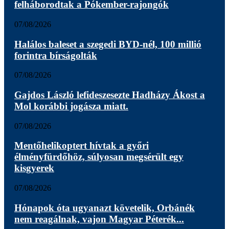
felháborodtak a Pókember-rajongók
07/08/2026
Halálos baleset a szegedi BYD-nél, 100 millió
forintra bírságolták
07/08/2026
Gajdos László lefideszesezte Hadházy Ákost a
Mol korábbi jogásza miatt.
07/08/2026
Mentőhelikoptert hívtak a győri
élményfürdőhöz, súlyosan megsérült egy
kisgyerek
07/08/2026
Hónapok óta ugyanazt követelik, Orbánék
nem reagálnak, vajon Magyar Péterék...