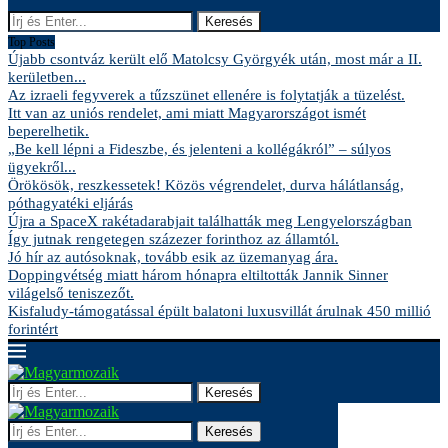
Keresés
Top Posts
Újabb csontváz került elő Matolcsy Györgyék után, most már a II.
kerületben...
Az izraeli fegyverek a tűzszünet ellenére is folytatják a tüzelést.
Itt van az uniós rendelet, ami miatt Magyarországot ismét
beperelhetik.
„Be kell lépni a Fideszbe, és jelenteni a kollégákról” – súlyos
ügyekről...
Örökösök, reszkessetek! Közös végrendelet, durva hálátlanság,
póthagyatéki eljárás
Újra a SpaceX rakétadarabjait találhatták meg Lengyelországban
Így jutnak rengetegen százezer forinthoz az államtól.
Jó hír az autósoknak, tovább esik az üzemanyag ára.
Doppingvétség miatt három hónapra eltiltották Jannik Sinner
világelső teniszezőt.
Kisfaludy-támogatással épült balatoni luxusvillát árulnak 450 millió
forintért
Keresés
Keresés