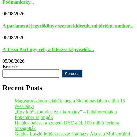
Podmaniczky...
06/08/2026
A parlamenti jegyzőkönyv szerint kiderült, mi történt, amikor...
06/08/2026
A Tisza Párt úgy véli, a fideszes képviselők...
05/08/2026
Keresés
Keresés
Recent Posts
Magyarországon találták meg a Skandináviában eltűnt 15
éves lányt
„Egy kib*szott vicc ez a kormány” – felháborodtak a
Pókember-rajongók
Halálos baleset a szegedi BYD-nél, 100 millió forintra
bírságolták
Gajdos László lefideszesezte Hadházy Ákost a Mol korábbi