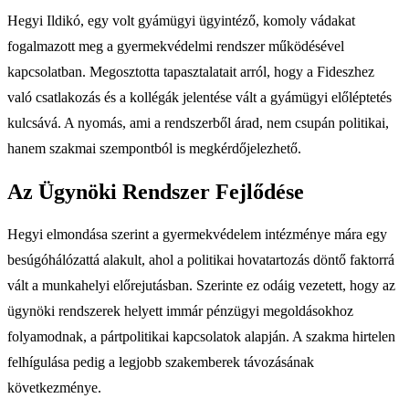
Hegyi Ildikó, egy volt gyámügyi ügyintéző, komoly vádakat
fogalmazott meg a gyermekvédelmi rendszer működésével
kapcsolatban. Megosztotta tapasztalatait arról, hogy a Fideszhez
való csatlakozás és a kollégák jelentése vált a gyámügyi előléptetés
kulcsává. A nyomás, ami a rendszerből árad, nem csupán politikai,
hanem szakmai szempontból is megkérdőjelezhető.
Az Ügynöki Rendszer Fejlődése
Hegyi elmondása szerint a gyermekvédelem intézménye mára egy
besúgóhálózattá alakult, ahol a politikai hovatartozás döntő faktorrá
vált a munkahelyi előrejutásban. Szerinte ez odáig vezetett, hogy az
ügynöki rendszerek helyett immár pénzügyi megoldásokhoz
folyamodnak, a pártpolitikai kapcsolatok alapján. A szakma hirtelen
felhígulása pedig a legjobb szakemberek távozásának
következménye.