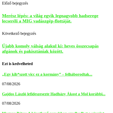
Előző bejegyzés
Merész lépés: a világ egyik legnagyobb hadserege
lecseréli a MIG vadászgép-flottáját.
Következő bejegyzés
Újabb komoly válság alakul ki: heves összecsapás
afgánok és pakisztániak között.
Ezt is kedvelheted
„Egy kib*szott vicc ez a kormány” – felháborodtak...
07/08/2026
Gajdos László lefideszesezte Hadházy Ákost a Mol korábbi...
07/08/2026