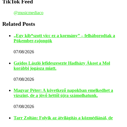
TikTok Feed
@musicmediaco
Related Posts
„Egy kib*szott vicc ez a kormány” – felháborodtak a
Pókember-rajongók
07/08/2026
Gajdos László lefideszesezte Hadházy Ákost a Mol
korábbi jogásza miatt.
07/08/2026
Magyar Péter: A következő napokban emelkedhet a
vízszint, de a jövő héttől újra számolhatunk.
07/08/2026
Tarr Zoltán: Folyik az átvilágítás a közmédiánál, de