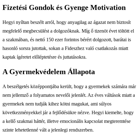
Fizetési Gondok és Gyenge Motivation
Hegyi nyíltan beszélt arról, hogy anyagilag az ágazat nem biztosít
megfelelő megbecsülést a dolgozóknak. Míg ő tizenöt évet töltött el
a szakmában, és nettó 150 ezer forintos bérért dolgozott, barátai is
hasonló sorsra jutottak, sokan a Fideszhez való csatlakozás miatt
kaptak ígéretet előléptetésre és juttatásokra.
A Gyermekvédelem Állapota
A beszélgetés középpontjába került, hogy a gyermekek számára már
nem jellemző a folyamatos nevelői jelenlét. Az éves váltások miatt a
gyermekek nem tudják kihez kötni magukat, ami súlyos
következményekkel jár a fejlődésükre nézve. Hegyi kiemelte, hogy
a kellő szakmai háttér, illetve emocionális kapcsolat megteremtése
szinte lehetetlenné vált a jelenlegi rendszerben.