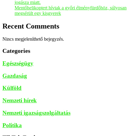
jogásza miatt.
Mentőhelikoptert hívtak a győri élményfürdőhöz, súlyosan
megsérült egy kisgyerek
Recent Comments
Nincs megjeleníthető bejegyzés.
Categories
Egészségügy
Gazdaság
Külföld
Nemzeti hírek
Nemzeti igazságszolgáltatás
Politika