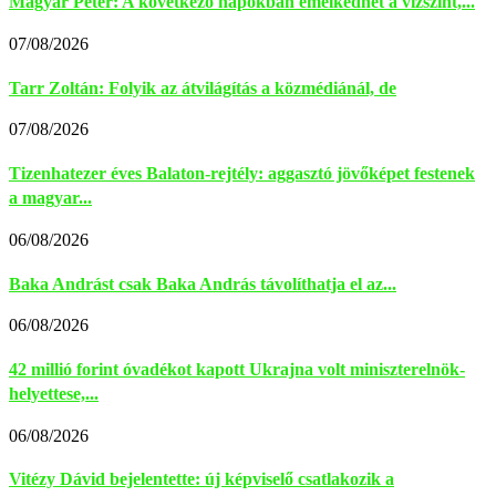
Magyar Péter: A következő napokban emelkedhet a vízszint,...
07/08/2026
Tarr Zoltán: Folyik az átvilágítás a közmédiánál, de
07/08/2026
Tizenhatezer éves Balaton-rejtély: aggasztó jövőképet festenek
a magyar...
06/08/2026
Baka Andrást csak Baka András távolíthatja el az...
06/08/2026
42 millió forint óvadékot kapott Ukrajna volt miniszterelnök-
helyettese,...
06/08/2026
Vitézy Dávid bejelentette: új képviselő csatlakozik a