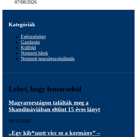
07/08/2026
Kategóriák
Egészségügy
Gazdaság
Külföld
Nemzeti hírek
Nemzeti igazságszolgáltatás
Lehet, hogy lemaradtál
Magyarországon találták meg a
Skandináviában eltűnt 15 éves lányt
08/08/2026
„Egy kib*szott vicc ez a kormány” –