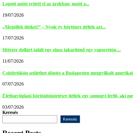
Lopott autót rejtett el az árokban, majd a...
19/07/2026
„Megöllek titeket!” – Nyolc év börtönre ítélték azt...
17/07/2026
Hétezer dollárt talált egy olasz takarítónő egy vaporettón,...
11/07/2026
Csütörtökön születhet döntés a Budapesten meggyilkolt amerikai 
07/07/2026
Életfogytiglani börtönbüntetésre ítéltek egy somogyi férfit, aki meg
03/07/2026
Keresés
Keresés
Recent Posts