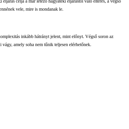
ljárás célja a már létező hagyatéki eljárástól való eltérés, a végső
ennének vele, mire is mondanak le.
komplexitás inkább hátrányt jelent, mint előnyt. Végső soron az
i vágy, amely soha nem tűnik teljesen elérhetőnek.