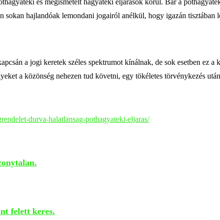
hagyatéki és megismételt hagyatéki eljárások körül. Bár a póthagyatéki e
sokan hajlandóak lemondani jogairól anélkül, hogy igazán tisztában l
apcsán a jogi keretek széles spektrumot kínálnak, de sok esetben ez a 
lyeket a közönség nehezen tud követni, egy tökéletes törvénykezés után
endelet-durva-halatlansag-pothagyateki-eljaras/
zonytalan.
nt felett keres.