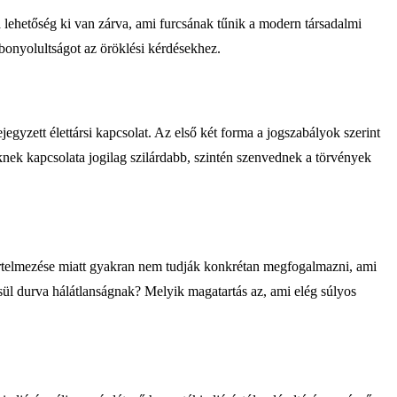
lehetőség ki van zárva, ami furcsának tűnik a modern társadalmi
 bonyolultságot az öröklési kérdésekhez.
ejegyzett élettársi kapcsolat. Az első két forma a jogszabályok szerint
knek kapcsolata jogilag szilárdabb, szintén szenvednek a törvények
ű értelmezése miatt gyakran nem tudják konkrétan megfogalmazni, ami
ősül durva hálátlanságnak? Melyik magatartás az, ami elég súlyos