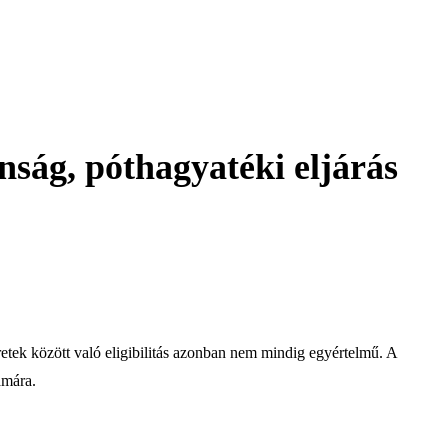
nság, póthagyatéki eljárás
eretek között való eligibilitás azonban nem mindig egyértelmű. A
ámára.