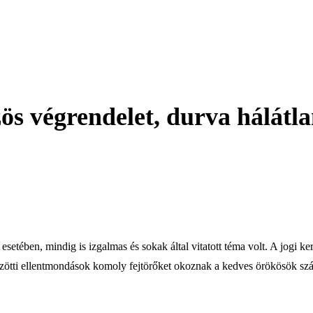
s végrendelet, durva hálátla
esetében, mindig is izgalmas és sokak által vitatott téma volt. A jogi k
közötti ellentmondások komoly fejtörőket okoznak a kedves örökösök sz