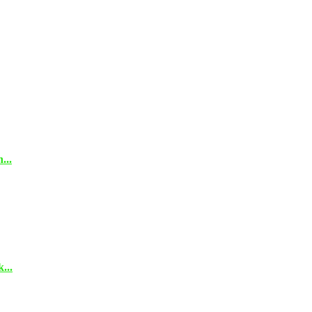
...
...