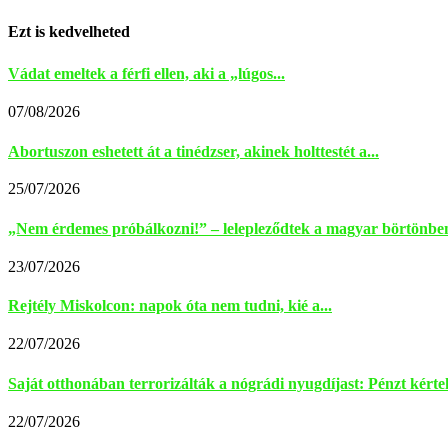
Ezt is kedvelheted
Vádat emeltek a férfi ellen, aki a „lúgos...
07/08/2026
Abortuszon eshetett át a tinédzser, akinek holttestét a...
25/07/2026
„Nem érdemes próbálkozni!” – lelepleződtek a magyar börtönben
23/07/2026
Rejtély Miskolcon: napok óta nem tudni, kié a...
22/07/2026
Saját otthonában terrorizálták a nógrádi nyugdíjast: Pénzt kértek
22/07/2026