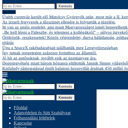
Keresés
Top Posts
Újabb csontváz került elő Matolcsy Györgyék után, most már a II. kerü
Az izraeli fegyverek a tűzszünet ellenére is folytatják a tüzelést.
Itt van az uniós rendelet, ami miatt Magyarországot ismét beperelhetik
„Be kell lépni a Fideszbe, és jelenteni a kollégákról” – súlyos ügyekről
Örökösök, reszkessetek! Közös végrendelet, durva hálátlanság, pótha
eljárás
Újra a SpaceX rakétadarabjait találhatták meg Lengyelországban
Így jutnak rengetegen százezer forinthoz az államtól.
Jó hír az autósoknak, tovább esik az üzemanyag ára.
Doppingvétség miatt három hónapra eltiltották Jannik Sinner világelső
Kisfaludy-támogatással épült balatoni luxusvillát árulnak 450 millió fo
Keresés
Keresés
Főoldal
Adatvédelmi és Süti Szabályzat
Felhasználási feltételek
Kapcsolat