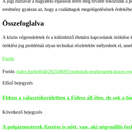
A jogi zűrzavar a hagyatéki eljárások terén még tovább fokozódik a pót
eredmény gyakran az, hogy a családtagok megelégedésének érdekében 
Összefoglalva
A közös végrendeletek és a különböző élettársi kapcsolatok öröklése k
öröklési jog problémái olyan technikai részletekbe mélyednek el, ame
Forrás
Forrás:
index.hu/belfold/2025/08/05/orokosok-reszkessetek-kozos-vegr
Előző bejegyzés
Ebben a választókerületben a Fidesz áll élen, de sok a bi
Következő bejegyzés
A polgármesterek fizetése is nőtt, van, aki négymillió fori