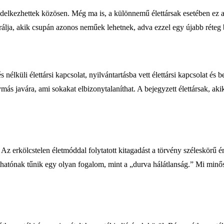
elkezhettek közösen. Még ma is, a különnemű élettársak esetében ez a 
erálja, akik csupán azonos neműek lehetnek, adva ezzel egy újabb réteg
nélküli élettársi kapcsolat, nyilvántartásba vett élettársi kapcsolat és b
s javára, ami sokakat elbizonytalaníthat. A bejegyzett élettársak, aki
 Az erkölcstelen életmóddal folytatott kitagadást a törvény széleskör
tathatónak tűnik egy olyan fogalom, mint a „durva hálátlanság.” Mi min