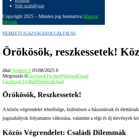
Rólunk
Süti szabályzat
Copyright 2025 – Minden jog fenntartva
Magyar
Mozaik
NEMZETI IGAZSÁGSZOLGÁLTATÁS
Örökösök, reszkessetek! Közö
által
Norbert S
05/08/2025
0
Megosztás
0
Facebook
Twitter
Pinterest
Email
Facebook
Twitter
Pinterest
Email
Örökösök, Reszkessetek!
A közös végrendelet lehetősége, különösen a házastársak és élettársak 
jogszabályok folyamatos változása, valamint a régi és új törvények 
Közös Végrendelet: Családi Dilemmák