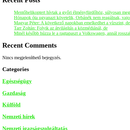
Mentőhelikoptert hívtak a győri élményfürdőhöz, súlyosan meg
Hónapok óta ugyanazt követelik, Orbánék nem reagálnak, vajo
Magyar Péter: A következő napokban emelkedhet a vízszint, de 
Tarr Zoltán: Folyik az átvilágítás a közmédiánál, de
Minél később húzza le a ragtapaszt a Volkswagen, annál rossza
Recent Comments
Nincs megjeleníthető bejegyzés.
Categories
Egészségügy
Gazdaság
Külföld
Nemzeti hírek
Nemzeti igazságszolgáltatás