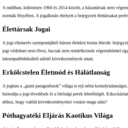
A múltban, különösen 1960 és 2014 között, a házastársak nem végrend
normák fényében. A jogalkotás ehelyett a bejegyzett élettársakat pref
Élettársak Jogai
A jogi elismerés szempontjából három élettársi forma létezik: bejegyzés 
jogi védelmet nem élvez, hacsak nem rendelkeznek végrendelettel egymá
inkompatibilitásából adódó következmények miatt.
Erkölcstelen Életmód és Hálátlanság
A jogban a „gumi paragrafusok” világa is rejt némi komolytalanságot.
biztosítja a jogi tévedések és a bírósági perek lehetőségét. Kikockáz
ahhoz, hogy valódi következményeket vonjon maga után?
Póthagyatéki Eljárás Kaotikus Világa