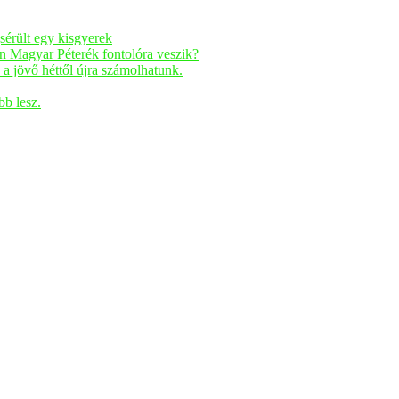
sérült egy kisgyerek
n Magyar Péterék fontolóra veszik?
a jövő héttől újra számolhatunk.
bb lesz.