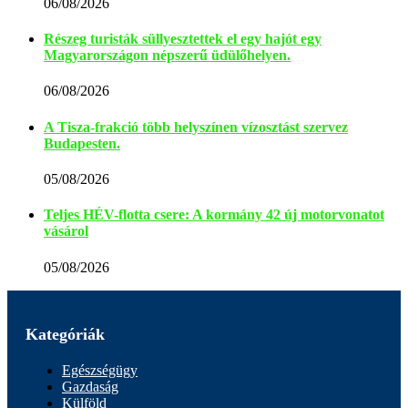
06/08/2026
Részeg turisták süllyesztettek el egy hajót egy
Magyarországon népszerű üdülőhelyen.
06/08/2026
A Tisza-frakció több helyszínen vízosztást szervez
Budapesten.
05/08/2026
Teljes HÉV-flotta csere: A kormány 42 új motorvonatot
vásárol
05/08/2026
Kategóriák
Egészségügy
Gazdaság
Külföld