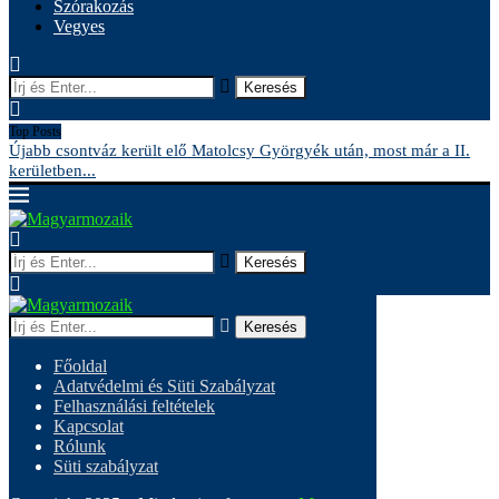
Szórakozás
Vegyes
Keresés
Top Posts
Újabb csontváz került elő Matolcsy Györgyék után, most már a II.
A
kerületben...
Keresés
Keresés
Főoldal
Adatvédelmi és Süti Szabályzat
Felhasználási feltételek
Kapcsolat
Rólunk
Süti szabályzat