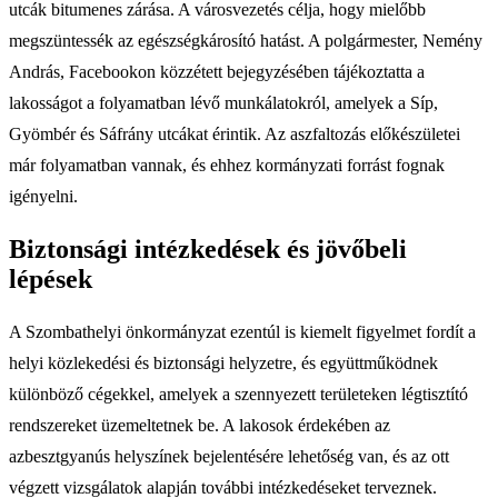
utcák bitumenes zárása. A városvezetés célja, hogy mielőbb
megszüntessék az egészségkárosító hatást. A polgármester, Nemény
András, Facebookon közzétett bejegyzésében tájékoztatta a
lakosságot a folyamatban lévő munkálatokról, amelyek a Síp,
Gyömbér és Sáfrány utcákat érintik. Az aszfaltozás előkészületei
már folyamatban vannak, és ehhez kormányzati forrást fognak
igényelni.
Biztonsági intézkedések és jövőbeli
lépések
A Szombathelyi önkormányzat ezentúl is kiemelt figyelmet fordít a
helyi közlekedési és biztonsági helyzetre, és együttműködnek
különböző cégekkel, amelyek a szennyezett területeken légtisztító
rendszereket üzemeltetnek be. A lakosok érdekében az
azbesztgyanús helyszínek bejelentésére lehetőség van, és az ott
végzett vizsgálatok alapján további intézkedéseket terveznek.