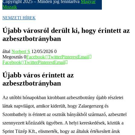
Copyright 2025 – Minden jog fenntartva
Magyar
Mozaik
NEMZETI HÍREK
Újabb városról derült ki, hogy érintett az
azbesztbotrányban
által
Norbert S
12/05/2026
0
Megosztás
0
Facebook
Twitter
Pinterest
Email
Facebook
Twitter
Pinterest
Email
Újabb város érintett az
azbesztbotrányban
Az utóbbi hónapokban kirobbant azbesztbotrány újabb részletei
láttak napvilágot, amikor kiderült, hogy Zalaegerszeg és
Szombathely is érintett az osztrák bányákból származó, azbeszttel
szennyezett kőzúzalék ügyében. A helyi kereskedések, köztük a
Sprint Tüzép Kft., elismerték, hogy az általuk értékesített áruk