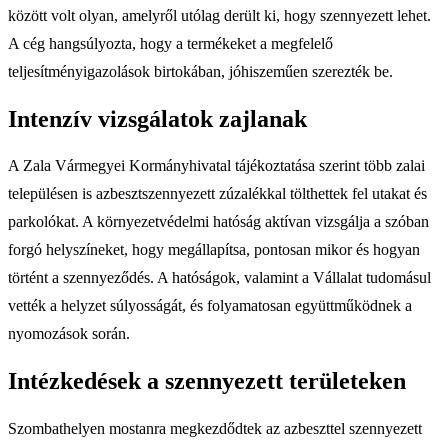
között volt olyan, amelyről utólag derült ki, hogy szennyezett lehet.
A cég hangsúlyozta, hogy a termékeket a megfelelő
teljesítményigazolások birtokában, jóhiszeműen szerezték be.
Intenzív vizsgálatok zajlanak
A Zala Vármegyei Kormányhivatal tájékoztatása szerint több zalai
településen is azbesztszennyezett zúzalékkal tölthettek fel utakat és
parkolókat. A környezetvédelmi hatóság aktívan vizsgálja a szóban
forgó helyszíneket, hogy megállapítsa, pontosan mikor és hogyan
történt a szennyeződés. A hatóságok, valamint a Vállalat tudomásul
vették a helyzet súlyosságát, és folyamatosan együttműködnek a
nyomozások során.
Intézkedések a szennyezett területeken
Szombathelyen mostanra megkezdődtek az azbeszttel szennyezett