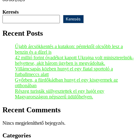
0
Keresés
Keresés
Recent Posts
Újabb árcsökkentés a kutakon: péntektől olcsóbb lesz a
benzin és a dízel is
42 millió forint óvadékot kapott Ukrajna volt miniszterelnök-
helyettese, akit három ügyben is megvádoltak.
Villámcsapás közben hunyt el egy fiatal sportoló a
futballmeccs alatt
Győrben, a fürdőkádban hunyt el egy kisgyermek az
otthonában
Részeg turisták süllyesztettek el egy hajót egy
Magyarországon népszerű üdülőhelyen.
Recent Comments
Nincs megjeleníthető bejegyzés.
Categories