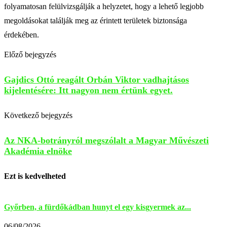
folyamatosan felülvizsgálják a helyzetet, hogy a lehető legjobb
megoldásokat találják meg az érintett területek biztonsága
érdekében.
Előző bejegyzés
Gajdics Ottó reagált Orbán Viktor vadhajtásos
kijelentésére: Itt nagyon nem értünk egyet.
Következő bejegyzés
Az NKA-botrányról megszólalt a Magyar Művészeti
Akadémia elnöke
Ezt is kedvelheted
Győrben, a fürdőkádban hunyt el egy kisgyermek az...
R
M
06/08/2026