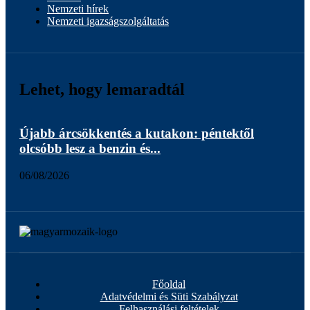
Nemzeti hírek
Nemzeti igazságszolgáltatás
Lehet, hogy lemaradtál
Újabb árcsökkentés a kutakon: péntektől
42 
olcsóbb lesz a benzin és...
min
06/08/2026
06/
Főoldal
Adatvédelmi és Süti Szabályzat
Felhasználási feltételek