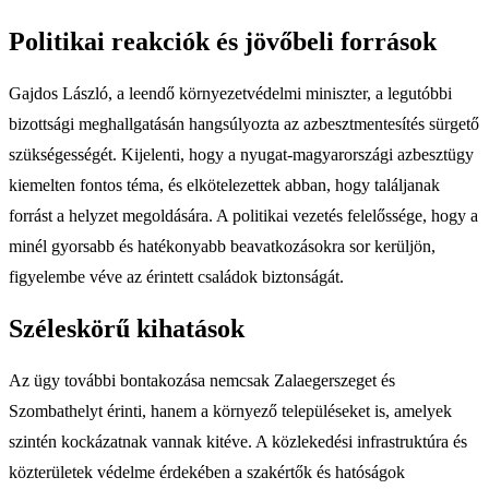
Politikai reakciók és jövőbeli források
Gajdos László, a leendő környezetvédelmi miniszter, a legutóbbi
bizottsági meghallgatásán hangsúlyozta az azbesztmentesítés sürgető
szükségességét. Kijelenti, hogy a nyugat-magyarországi azbesztügy
kiemelten fontos téma, és elkötelezettek abban, hogy találjanak
forrást a helyzet megoldására. A politikai vezetés felelőssége, hogy a
minél gyorsabb és hatékonyabb beavatkozásokra sor kerüljön,
figyelembe véve az érintett családok biztonságát.
Széleskörű kihatások
Az ügy további bontakozása nemcsak Zalaegerszeget és
Szombathelyt érinti, hanem a környező településeket is, amelyek
szintén kockázatnak vannak kitéve. A közlekedési infrastruktúra és
közterületek védelme érdekében a szakértők és hatóságok