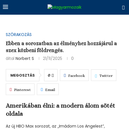
SZÓRAKOZÁS
Ebben a sorozatban az élményhez hozzájárul a
szex közbeni földrengés.
által
Norbert S
21/11/2025
0
MEGOSZTÁS
0
Facebook
Twitter
Pinterest
Email
Amerikában élni: a modern álom sötét
oldala
Az új HBO Max sorozat, az „Imádom Los Angelest”,