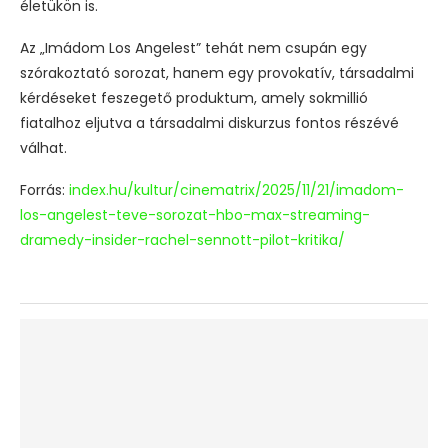
életükön is.
Az „Imádom Los Angelest” tehát nem csupán egy
szórakoztató sorozat, hanem egy provokatív, társadalmi
kérdéseket feszegető produktum, amely sokmillió
fiatalhoz eljutva a társadalmi diskurzus fontos részévé
válhat.
Forrás:
index.hu/kultur/cinematrix/2025/11/21/imadom-
los-angelest-teve-sorozat-hbo-max-streaming-
dramedy-insider-rachel-sennott-pilot-kritika/