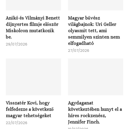
Anikó és Vilmányi Benett
Magyar bűvész
díjnyertes filmje először
világbajnok: Uri Geller
Miskolcon mutatkozik
olyasmit tett, ami
be.
semmilyen szinten nem
elfogadható
29/07/2026
27/07/2026
Visszatér Kovi, hogy
Agydaganat
felfedezze a következő
következtében hunyt el a
magyar tehetségeket
híres rockzenész,
Jennifer Finch.
22/07/2026