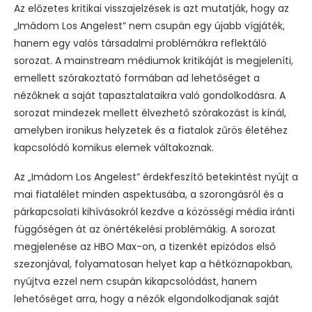
Az előzetes kritikai visszajelzések is azt mutatják, hogy az
„Imádom Los Angelest” nem csupán egy újabb vígjáték,
hanem egy valós társadalmi problémákra reflektáló
sorozat. A mainstream médiumok kritikáját is megjeleníti,
emellett szórakoztató formában ad lehetőséget a
nézőknek a saját tapasztalataikra való gondolkodásra. A
sorozat mindezek mellett élvezhető szórakozást is kínál,
amelyben ironikus helyzetek és a fiatalok zűrös életéhez
kapcsolódó komikus elemek váltakoznak.
Az „Imádom Los Angelest” érdekfeszítő betekintést nyújt a
mai fiatalélet minden aspektusába, a szorongásról és a
párkapcsolati kihívásokról kezdve a közösségi média iránti
függőségen át az önértékelési problémákig. A sorozat
megjelenése az HBO Max-on, a tizenkét epizódos első
szezonjával, folyamatosan helyet kap a hétköznapokban,
nyújtva ezzel nem csupán kikapcsolódást, hanem
lehetőséget arra, hogy a nézők elgondolkodjanak saját