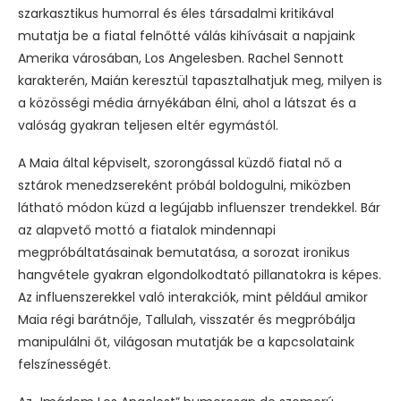
szarkasztikus humorral és éles társadalmi kritikával
mutatja be a fiatal felnőtté válás kihívásait a napjaink
Amerika városában, Los Angelesben. Rachel Sennott
karakterén, Maián keresztül tapasztalhatjuk meg, milyen is
a közösségi média árnyékában élni, ahol a látszat és a
valóság gyakran teljesen eltér egymástól.
A Maia által képviselt, szorongással küzdő fiatal nő a
sztárok menedzsereként próbál boldogulni, miközben
látható módon küzd a legújabb influenszer trendekkel. Bár
az alapvető mottó a fiatalok mindennapi
megpróbáltatásainak bemutatása, a sorozat ironikus
hangvétele gyakran elgondolkodtató pillanatokra is képes.
Az influenszerekkel való interakciók, mint például amikor
Maia régi barátnője, Tallulah, visszatér és megpróbálja
manipulálni őt, világosan mutatják be a kapcsolataink
felszínességét.