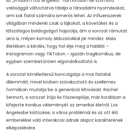
Az „Imádom Los Angelest” humorosan de szomorú
valósággá változtatva tálalja a társadalmi nyomásokat,
ami sok fiatal számára ismerős lehet. Az influenszerek
világában mindenki csak a lájkokat, a követőket és a
látszólagos boldogságot hajszolja, ám a sorozat rámutat
arra is, milyen komoly áldozatokkal jár mindez. Maia
életében a kérdés, hogy hol élje meg a halálát –
Instagramon vagy TikTokon – igazán tragikomikus, de
egyben szembetűnően elgondolkodtató is.
A sorozat kíméletlenül boncolgatja a mai fiatalok
dilemmáit, mivel közben szórakoztató és szellemes
formában mutatja be a generáció kihívásait. Rachel
Sennott, a sorozat írója és főszereplője, már korábban is
kifejezte ironikus véleményét az amerikai életről. Los
Angelesbe költözése, a város problémái és az ott élő
emberekkel való interakciói adnak alapot karakterének
elképzelésére.