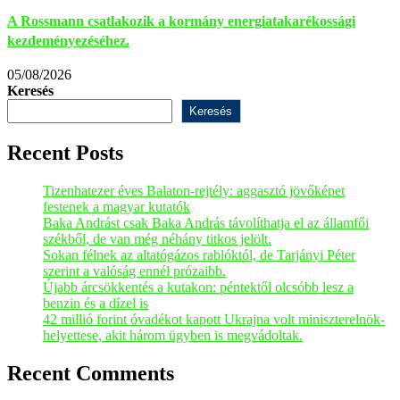
A Rossmann csatlakozik a kormány energiatakarékossági
kezdeményezéséhez.
05/08/2026
Keresés
Keresés
Recent Posts
Tizenhatezer éves Balaton-rejtély: aggasztó jövőképet
festenek a magyar kutatók
Baka Andrást csak Baka András távolíthatja el az államfői
székből, de van még néhány titkos jelölt.
Sokan félnek az altatógázos rablóktól, de Tarjányi Péter
szerint a valóság ennél prózaibb.
Újabb árcsökkentés a kutakon: péntektől olcsóbb lesz a
benzin és a dízel is
42 millió forint óvadékot kapott Ukrajna volt miniszterelnök-
helyettese, akit három ügyben is megvádoltak.
Recent Comments