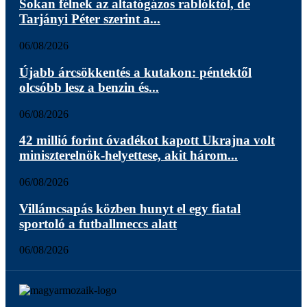
Sokan félnek az altatógázos rablóktól, de
Tarjányi Péter szerint a...
06/08/2026
Újabb árcsökkentés a kutakon: péntektől
olcsóbb lesz a benzin és...
06/08/2026
42 millió forint óvadékot kapott Ukrajna volt
miniszterelnök-helyettese, akit három...
06/08/2026
Villámcsapás közben hunyt el egy fiatal
sportoló a futballmeccs alatt
06/08/2026