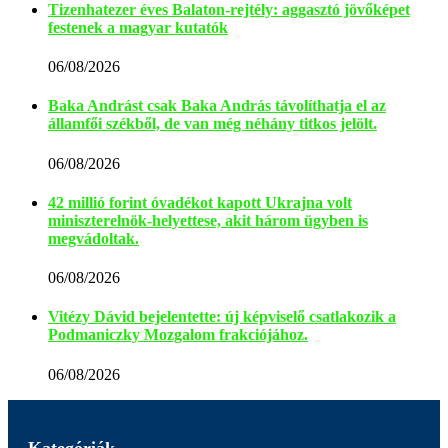
Tizenhatezer éves Balaton-rejtély: aggasztó jövőképet
festenek a magyar kutatók
06/08/2026
Baka Andrást csak Baka András távolíthatja el az
államfői székből, de van még néhány titkos jelölt.
06/08/2026
42 millió forint óvadékot kapott Ukrajna volt
miniszterelnök-helyettese, akit három ügyben is
megvádoltak.
06/08/2026
Vitézy Dávid bejelentette: új képviselő csatlakozik a
Podmaniczky Mozgalom frakciójához.
06/08/2026
Kategóriák