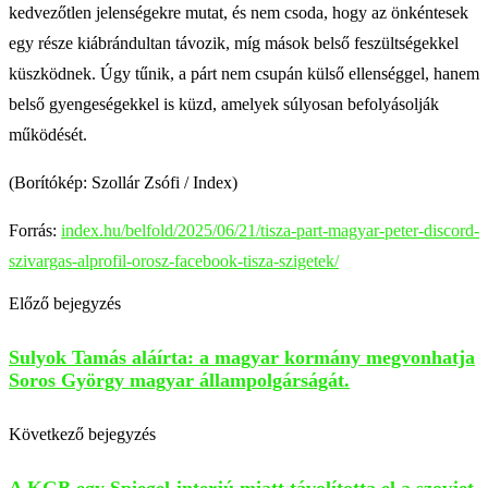
kedvezőtlen jelenségekre mutat, és nem csoda, hogy az önkéntesek
egy része kiábrándultan távozik, míg mások belső feszültségekkel
küszködnek. Úgy tűnik, a párt nem csupán külső ellenséggel, hanem
belső gyengeségekkel is küzd, amelyek súlyosan befolyásolják
működését.
(Borítókép: Szollár Zsófi / Index)
Forrás:
index.hu/belfold/2025/06/21/tisza-part-magyar-peter-discord-
szivargas-alprofil-orosz-facebook-tisza-szigetek/
Előző bejegyzés
Sulyok Tamás aláírta: a magyar kormány megvonhatja
Soros György magyar állampolgárságát.
Következő bejegyzés
A KGB egy Spiegel-interjú miatt távolította el a szovjet