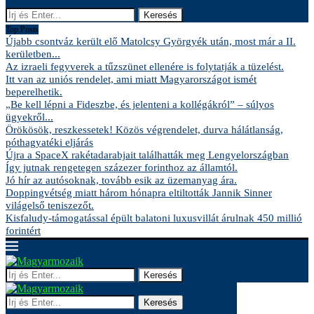
Keresés
Top Posts
Újabb csontváz került elő Matolcsy Györgyék után, most már a II.
kerületben...
Az izraeli fegyverek a tűzszünet ellenére is folytatják a tüzelést.
Itt van az uniós rendelet, ami miatt Magyarországot ismét
beperelhetik.
„Be kell lépni a Fideszbe, és jelenteni a kollégákról” – súlyos
ügyekről...
Örökösök, reszkessetek! Közös végrendelet, durva hálátlanság,
póthagyatéki eljárás
Újra a SpaceX rakétadarabjait találhatták meg Lengyelországban
Így jutnak rengetegen százezer forinthoz az államtól.
Jó hír az autósoknak, tovább esik az üzemanyag ára.
Doppingvétség miatt három hónapra eltiltották Jannik Sinner
világelső teniszezőt.
Kisfaludy-támogatással épült balatoni luxusvillát árulnak 450 millió
forintért
Keresés
Keresés