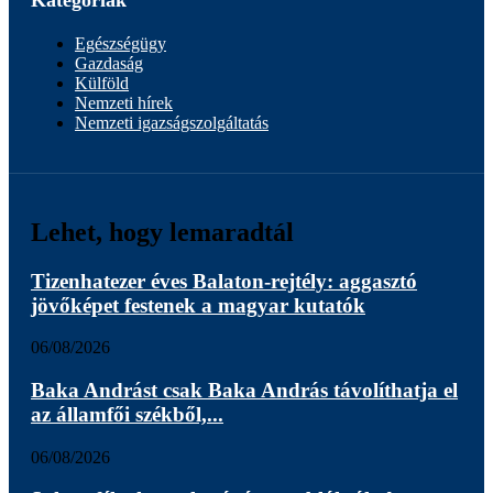
Egészségügy
Gazdaság
Külföld
Nemzeti hírek
Nemzeti igazságszolgáltatás
Lehet, hogy lemaradtál
Tizenhatezer éves Balaton-rejtély: aggasztó
jövőképet festenek a magyar kutatók
06/08/2026
Baka Andrást csak Baka András távolíthatja el
az államfői székből,...
06/08/2026