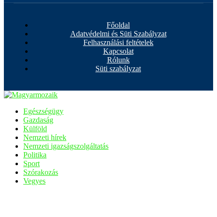
Főoldal
Adatvédelmi és Süti Szabályzat
Felhasználási feltételek
Kapcsolat
Rólunk
Süti szabályzat
Egészségügy
Gazdaság
Külföld
Nemzeti hírek
Nemzeti igazságszolgáltatás
Politika
Sport
Szórakozás
Vegyes