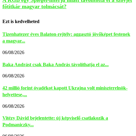
főtitkár magyar tolmácsát?
Ezt is kedvelheted
Tizenhatezer éves Balaton-rejtély: aggasztó jövőképet festenek
a magyar...
06/08/2026
Baka Andrást csak Baka András távolíthatja el az...
06/08/2026
42 millió forint óvadékot kapott Ukrajna volt miniszterelnök-
helyettese,...
06/08/2026
Vitézy Dávid bejelentette: új képviselő csatlakozik a
Podmaniczky...