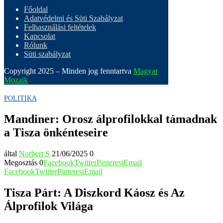
Főoldal
Adatvédelmi és Süti Szabályzat
Felhasználási feltételek
Kapcsolat
Rólunk
Süti szabályzat
Copyright 2025 – Minden jog fenntartva
Magyar
Mozaik
POLITIKA
Mandiner: Orosz álprofilokkal támadnak
a Tisza önkénteseire
által
Norbert S
21/06/2025
0
Megosztás
0
Facebook
Twitter
Pinterest
Email
Facebook
Twitter
Pinterest
Email
Tisza Párt: A Diszkord Káosz és Az
Álprofilok Világa