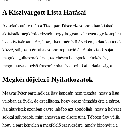
A Kiszivárgott Lista Hatásai
Az adatbotrány után a Tisza párt Discord-csoportjában kiakadt
aktivisták megkérdőjelezték, hogy hogyan is lehetett egy komplett
lista kiszivárogni. Az, hogy ilyen mértékű érzékeny adatokat tettek
közzé, súlyosan érinti a csoport reputációját. A aktivisták saját
magukat „alkesznek” és „pszichésen betegnek” címkézték,
megmutatva a belső frusztrációkat és a politikai tudatlanságot.
Megkérdőjelező Nyilatkozatok
Magyar Péter pártelnök az ügy kapcsán nem tagadta, hogy a lista
valóban az övék, de azt állította, hogy orosz támadás érte a pártot.
Az aktivisták azonban egyre inkább azt gondolják, hogy a helyzet
sokkal súlyosabb, mint ahogyan az elsőre tűnt. Többen úgy vélik,
hogy a párt képtelen a megfelelő szervezésre, amely bizonyítja a