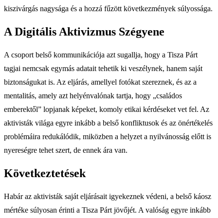
kiszivárgás nagysága és a hozzá fűzött következmények súlyossága.
A Digitális Aktivizmus Szégyene
A csoport belső kommunikációja azt sugallja, hogy a Tisza Párt
tagjai nemcsak egymás adatait tehetik ki veszélynek, hanem saját
biztonságukat is. Az eljárás, amellyel fotókat szereznek, és az a
mentalitás, amely azt helyénvalónak tartja, hogy „családos
emberektől” lopjanak képeket, komoly etikai kérdéseket vet fel. Az
aktivisták világa egyre inkább a belső konfliktusok és az önértékelés
problémáira redukálódik, miközben a helyzet a nyilvánosság előtt is
nyereségre tehet szert, de ennek ára van.
Következtetések
Habár az aktivisták saját eljárásait igyekeznek védeni, a belső káosz
mértéke súlyosan érinti a Tisza Párt jövőjét. A valóság egyre inkább