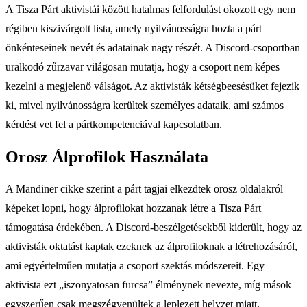
A Tisza Párt aktivistái között hatalmas felfordulást okozott egy nem
régiben kiszivárgott lista, amely nyilvánosságra hozta a párt
önkénteseinek nevét és adatainak nagy részét. A Discord-csoportban
uralkodó zűrzavar világosan mutatja, hogy a csoport nem képes
kezelni a megjelenő válságot. Az aktivisták kétségbeesésüket fejezik
ki, mivel nyilvánosságra kerültek személyes adataik, ami számos
kérdést vet fel a pártkompetenciával kapcsolatban.
Orosz Álprofilok Használata
A Mandiner cikke szerint a párt tagjai elkezdtek orosz oldalakról
képeket lopni, hogy álprofilokat hozzanak létre a Tisza Párt
támogatása érdekében. A Discord-beszélgetésekből kiderült, hogy az
aktivisták oktatást kaptak ezeknek az álprofiloknak a létrehozásáról,
ami egyértelműen mutatja a csoport szektás módszereit. Egy
aktivista ezt „iszonyatosan furcsa” élménynek nevezte, míg mások
egyszerűen csak megszégyenültek a leplezett helyzet miatt.