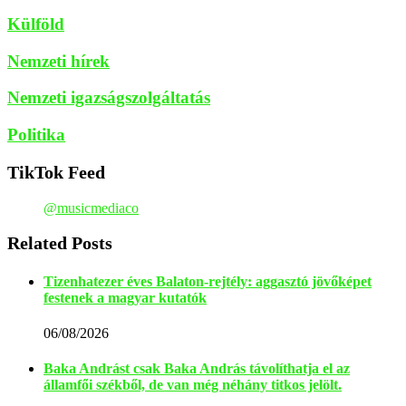
Külföld
Nemzeti hírek
Nemzeti igazságszolgáltatás
Politika
TikTok Feed
@musicmediaco
Related Posts
Tizenhatezer éves Balaton-rejtély: aggasztó jövőképet
festenek a magyar kutatók
06/08/2026
Baka Andrást csak Baka András távolíthatja el az
államfői székből, de van még néhány titkos jelölt.