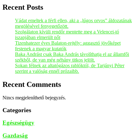
Recent Posts
Vádat emeltek a férfi ellen, aki a „lúgos orvos” áldozatának
megölésével fenyegetőzött.
Szolgálaton kívüli rendőr mentette meg a Velencei-tó
iszapjában elmerült nőt
Tizenhatezer éves Balaton-rejtély: aggasztó jövőképet
festenek a magyar kutatók
Baka Andrást csak Baka András távolíthatja el az államfői
székből, de van még néhány titkos jelölt.
Sokan félnek az altatógázos rablóktól, de Tarjányi Péter
szerint a valóság ennél prózaibb.
Recent Comments
Nincs megjeleníthető bejegyzés.
Categories
Egészségügy
Gazdaság