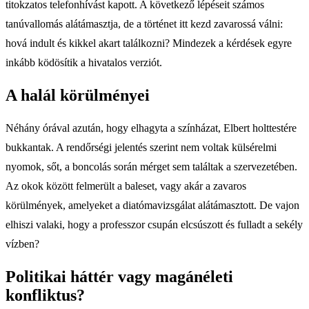
titokzatos telefonhívást kapott. A következő lépéseit számos
tanúvallomás alátámasztja, de a történet itt kezd zavarossá válni:
hová indult és kikkel akart találkozni? Mindezek a kérdések egyre
inkább ködösítik a hivatalos verziót.
A halál körülményei
Néhány órával azután, hogy elhagyta a színházat, Elbert holttestére
bukkantak. A rendőrségi jelentés szerint nem voltak külsérelmi
nyomok, sőt, a boncolás során mérget sem találtak a szervezetében.
Az okok között felmerült a baleset, vagy akár a zavaros
körülmények, amelyeket a diatómavizsgálat alátámasztott. De vajon
elhiszi valaki, hogy a professzor csupán elcsúszott és fulladt a sekély
vízben?
Politikai háttér vagy magánéleti
konfliktus?