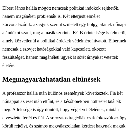
Elbert János halála mögött nemcsak politikai indokok sejthetők,
hanem magánéleti problémák is. Két elterjedt elmélet
körvonalazódik: az egyik szerint született egy hölgy, akinek nőnapi
ajándékot szánt, míg a másik szerint a KGB érintettsége is felmerül,
amely közvetlenül a politikai érdekek védelmére hívatott. Elbertnek
nemcsak a szovjet hatóságokkal való kapcsolata okozott
feszültséget, hanem magánéleti ügyek is sötét árnyakat vetettek
életére.
Megmagyarázhatatlan eltűnések
A professzor halála után különös események következtek. Fia két
hónappal az eset után eltűnt, és a későbbiekben holttestét találták
meg. A felesége is úgy döntött, hogy véget vet életének, miután
elvesztette férjét és fiát. A sorozatos tragédiák csak fokozzák az ügy
körüli rejtélyt, és számos megválaszolatlan kérdést hagynak maguk