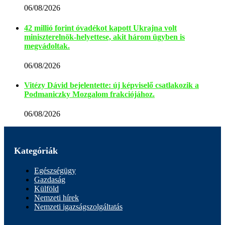
06/08/2026
42 millió forint óvadékot kapott Ukrajna volt
miniszterelnök-helyettese, akit három ügyben is
megvádoltak.
06/08/2026
Vitézy Dávid bejelentette: új képviselő csatlakozik a
Podmaniczky Mozgalom frakciójához.
06/08/2026
Kategóriák
Egészségügy
Gazdaság
Külföld
Nemzeti hírek
Nemzeti igazságszolgáltatás