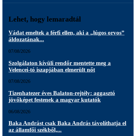
Lehet, hogy lemaradtál
Vádat emeltek a férfi ellen, aki a „lúgos orvos”
áldozatának...
07/08/2026
Szolgálaton kívüli rendőr mentette meg a
Velencei-tó iszapjában elmerült nőt
07/08/2026
Tizenhatezer éves Balaton-rejtély: aggasztó
jövőképet festenek a magyar kutatók
06/08/2026
Baka Andrást csak Baka András távolíthatja el
az államfői székből,...