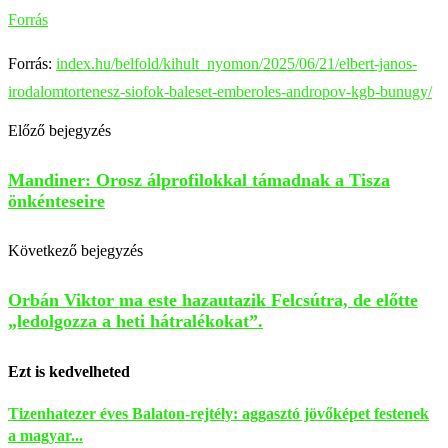
Forrás
Forrás:
index.hu/belfold/kihult_nyomon/2025/06/21/elbert-janos-
irodalomtortenesz-siofok-baleset-emberoles-andropov-kgb-bunugy/
Előző bejegyzés
Mandiner: Orosz álprofilokkal támadnak a Tisza
önkénteseire
Következő bejegyzés
Orbán Viktor ma este hazautazik Felcsútra, de előtte
„ledolgozza a heti hátralékokat”.
Ezt is kedvelheted
Tizenhatezer éves Balaton-rejtély: aggasztó jövőképet festenek
a magyar...