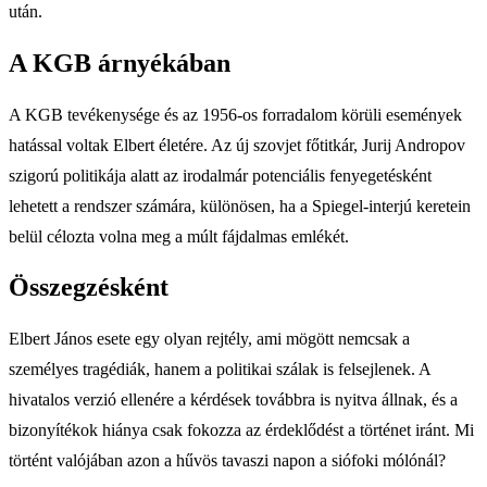
után.
A KGB árnyékában
A KGB tevékenysége és az 1956-os forradalom körüli események
hatással voltak Elbert életére. Az új szovjet főtitkár, Jurij Andropov
szigorú politikája alatt az irodalmár potenciális fenyegetésként
lehetett a rendszer számára, különösen, ha a Spiegel-interjú keretein
belül célozta volna meg a múlt fájdalmas emlékét.
Összegzésként
Elbert János esete egy olyan rejtély, ami mögött nemcsak a
személyes tragédiák, hanem a politikai szálak is felsejlenek. A
hivatalos verzió ellenére a kérdések továbbra is nyitva állnak, és a
bizonyítékok hiánya csak fokozza az érdeklődést a történet iránt. Mi
történt valójában azon a hűvös tavaszi napon a siófoki mólónál?