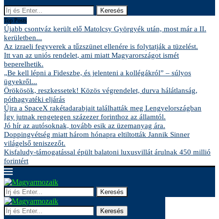
Keresés
Top Posts
Újabb csontváz került elő Matolcsy Györgyék után, most már a II.
kerületben...
Az izraeli fegyverek a tűzszünet ellenére is folytatják a tüzelést.
Itt van az uniós rendelet, ami miatt Magyarországot ismét
beperelhetik.
„Be kell lépni a Fideszbe, és jelenteni a kollégákról” – súlyos
ügyekről...
Örökösök, reszkessetek! Közös végrendelet, durva hálátlanság,
póthagyatéki eljárás
Újra a SpaceX rakétadarabjait találhatták meg Lengyelországban
Így jutnak rengetegen százezer forinthoz az államtól.
Jó hír az autósoknak, tovább esik az üzemanyag ára.
Doppingvétség miatt három hónapra eltiltották Jannik Sinner
világelső teniszezőt.
Kisfaludy-támogatással épült balatoni luxusvillát árulnak 450 millió
forintért
Keresés
Keresés