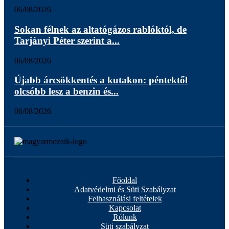
06/08/2026
Sokan félnek az altatógázos rablóktól, de
Tarjányi Péter szerint a...
06/08/2026
Újabb árcsökkentés a kutakon: péntektől
olcsóbb lesz a benzin és...
06/08/2026
Főoldal
Adatvédelmi és Süti Szabályzat
Felhasználási feltételek
Kapcsolat
Rólunk
Süti szabályzat