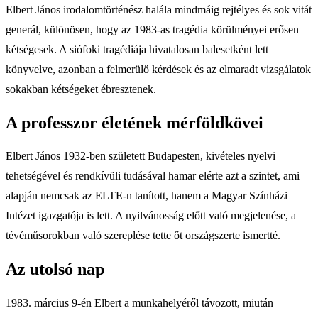
Elbert János irodalomtörténész halála mindmáig rejtélyes és sok vitát
generál, különösen, hogy az 1983-as tragédia körülményei erősen
kétségesek. A siófoki tragédiája hivatalosan balesetként lett
könyvelve, azonban a felmerülő kérdések és az elmaradt vizsgálatok
sokakban kétségeket ébresztenek.
A professzor életének mérföldkövei
Elbert János 1932-ben született Budapesten, kivételes nyelvi
tehetségével és rendkívüli tudásával hamar elérte azt a szintet, ami
alapján nemcsak az ELTE-n tanított, hanem a Magyar Színházi
Intézet igazgatója is lett. A nyilvánosság előtt való megjelenése, a
tévéműsorokban való szereplése tette őt országszerte ismertté.
Az utolsó nap
1983. március 9-én Elbert a munkahelyéről távozott, miután