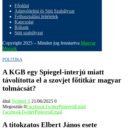
Főoldal
Adatvédelmi és Süti Szabályzat
Felhasználási feltételek
Kapcsolat
Rólunk
Süti szabályzat
Copyright 2025 – Minden jog fenntartva
Magyar
Mozaik
POLITIKA
A KGB egy Spiegel-interjú miatt
távolította el a szovjet főtitkár magyar
tolmácsát?
által
Norbert S
21/06/2025
0
Megosztás
0
Facebook
Twitter
Pinterest
Email
Facebook
Twitter
Pinterest
Email
A titokzatos Elbert János esete