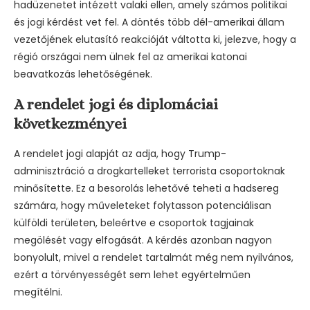
hadüzenetet intézett valaki ellen, amely számos politikai
és jogi kérdést vet fel. A döntés több dél-amerikai állam
vezetőjének elutasító reakcióját váltotta ki, jelezve, hogy a
régió országai nem ülnek fel az amerikai katonai
beavatkozás lehetőségének.
A rendelet jogi és diplomáciai
következményei
A rendelet jogi alapját az adja, hogy Trump-
adminisztráció a drogkartelleket terrorista csoportoknak
minősítette. Ez a besorolás lehetővé teheti a hadsereg
számára, hogy műveleteket folytasson potenciálisan
külföldi területen, beleértve e csoportok tagjainak
megölését vagy elfogását. A kérdés azonban nagyon
bonyolult, mivel a rendelet tartalmát még nem nyilvános,
ezért a törvényességét sem lehet egyértelműen
megítélni.