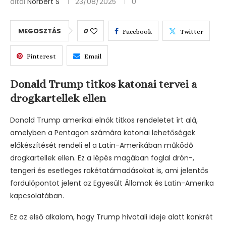
által
Norbert S
23/08/2025
0
MEGOSZTÁS
0
Facebook
Twitter
Pinterest
Email
Donald Trump titkos katonai tervei a
drogkartellek ellen
Donald Trump amerikai elnök titkos rendeletet írt alá,
amelyben a Pentagon számára katonai lehetőségek
előkészítését rendeli el a Latin-Amerikában működő
drogkartellek ellen. Ez a lépés magában foglal drón-,
tengeri és esetleges rakétatámadásokat is, ami jelentős
fordulópontot jelent az Egyesült Államok és Latin-Amerika
kapcsolatában.
Ez az első alkalom, hogy Trump hivatali ideje alatt konkrét