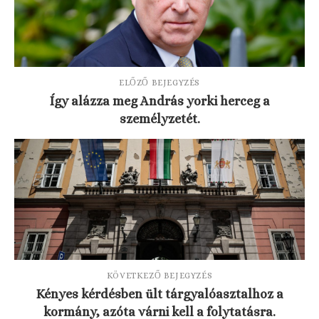
ELŐZŐ BEJEGYZÉS
Így alázza meg András yorki herceg a
személyzetét.
KÖVETKEZŐ BEJEGYZÉS
Kényes kérdésben ült tárgyalóasztalhoz a
kormány, azóta várni kell a folytatásra.