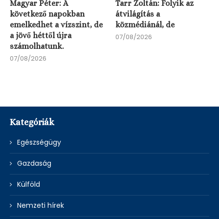
Magyar Péter: A
Tarr Zoltán: Folyik az
következő napokban
átvilágítás a
emelkedhet a vízszint, de
közmédiánál, de
a jövő héttől újra
07/08/2026
számolhatunk.
07/08/2026
Kategóriák
Egészségügy
Gazdaság
Külföld
Nemzeti hírek