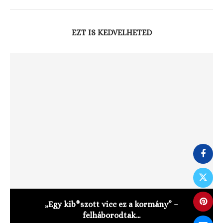
EZT IS KEDVELHETED
„Egy kib*szott vicc ez a kormány” –
felháborodtak...