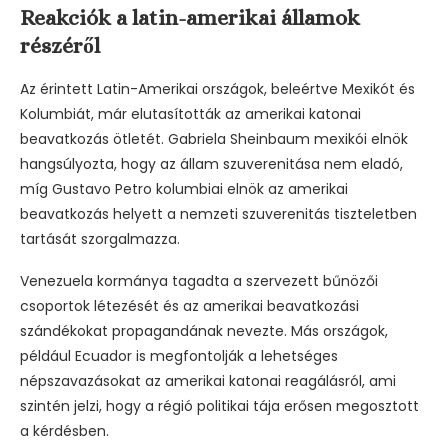
Reakciók a latin-amerikai államok
részéről
Az érintett Latin-Amerikai országok, beleértve Mexikót és
Kolumbiát, már elutasították az amerikai katonai
beavatkozás ötletét. Gabriela Sheinbaum mexikói elnök
hangsúlyozta, hogy az állam szuverenitása nem eladó,
míg Gustavo Petro kolumbiai elnök az amerikai
beavatkozás helyett a nemzeti szuverenitás tiszteletben
tartását szorgalmazza.
Venezuela kormánya tagadta a szervezett bűnözői
csoportok létezését és az amerikai beavatkozási
szándékokat propagandának nevezte. Más országok,
például Ecuador is megfontolják a lehetséges
népszavazásokat az amerikai katonai reagálásról, ami
szintén jelzi, hogy a régió politikai tája erősen megosztott
a kérdésben.