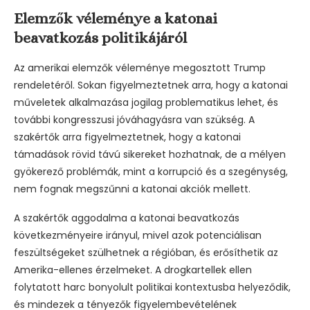
Elemzők véleménye a katonai
beavatkozás politikájáról
Az amerikai elemzők véleménye megosztott Trump
rendeletéről. Sokan figyelmeztetnek arra, hogy a katonai
műveletek alkalmazása jogilag problematikus lehet, és
további kongresszusi jóváhagyásra van szükség. A
szakértők arra figyelmeztetnek, hogy a katonai
támadások rövid távú sikereket hozhatnak, de a mélyen
gyökerező problémák, mint a korrupció és a szegénység,
nem fognak megszűnni a katonai akciók mellett.
A szakértők aggodalma a katonai beavatkozás
következményeire irányul, mivel azok potenciálisan
feszültségeket szülhetnek a régióban, és erősíthetik az
Amerika-ellenes érzelmeket. A drogkartellek ellen
folytatott harc bonyolult politikai kontextusba helyeződik,
és mindezek a tényezők figyelembevételének