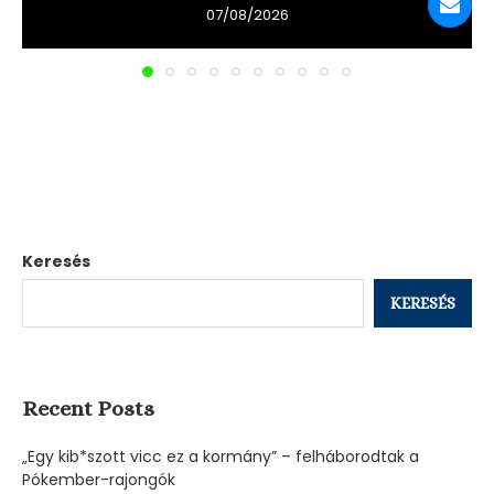
07/08/2026
Keresés
KERESÉS
Recent Posts
„Egy kib*szott vicc ez a kormány” – felháborodtak a
Pókember-rajongók