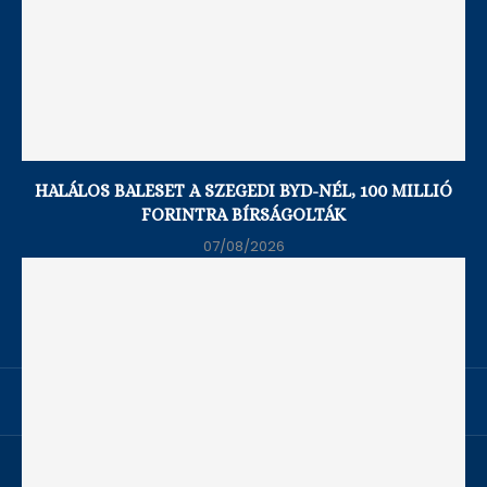
HALÁLOS BALESET A SZEGEDI BYD-NÉL, 100 MILLIÓ
A következő három év lehet a legveszélyesebb:
FORINTRA BÍRSÁGOLTÁK
Oroszország...
07/08/2026
05/08/2026
Csaknem 160 illegális bevándorlót mentett ki a
parti...
04/08/2026
Főoldal
Adatvédelmi és Süti Szabályzat