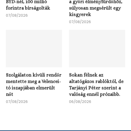
BYD-nél, 100 millió
a győri élményfürdőhöz,
forintra bírságolták
súlyosan megsérült egy
kisgyerek
07/08/2026
07/08/2026
Szolgálaton kívüli rendőr
Sokan félnek az
mentette meg a Velencei-
altatógázos rablóktól, de
tó iszapjában elmerült
Tarjányi Péter szerint a
A Tisza-frakció több helyszínen vízosztást szervez
nőt
valóság ennél prózaibb.
Budapesten.
07/08/2026
06/08/2026
05/08/2026
Teljes HÉV-flotta csere: A kormány 42 új
motorvonatot...