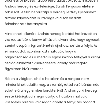
Duchess of Excess,” újabb felfordulást okozott, miközben
András herceg és ex-felesége, Sarah Ferguson életére
fókuszált. A film bemutatja a herceg Jeffrey Epsteinhez
fűződő kapcsolatát is, rávilágítva a sok év alatt
felhalmozott botrányokra.
Mindennek ellenére András herceg barátai határozottan
visszautasítják a könyv állításait, olyannyira, hogy egyesek
szerint csupán régi történetek újrahasznosítása folyik. Az
elmondottak azonban azt mutatják, hogy a
nagyközönség és a média is egyre inkább felfigyel a királyi
család elhibázott viselkedésére, amely már régóta
figyelmen kívül maradt.
Ebben a világban, ahol a hatalom és a rangsor nem
mindenkinek adatik meg, a személyzettel való bánásmód
sokat elárul egy ember karakteréről. András yorki herceg
esete kétségkívül megmutatja a hatalommal való
visszaélés brutális valóságát, amely a fényűzés mögött