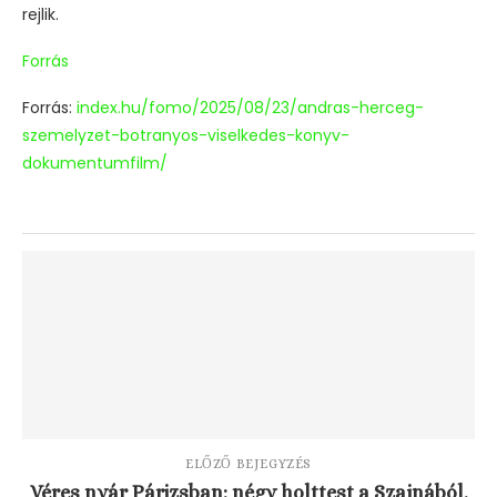
rejlik.
Forrás
Forrás:
index.hu/fomo/2025/08/23/andras-herceg-
szemelyzet-botranyos-viselkedes-konyv-
dokumentumfilm/
ELŐZŐ BEJEGYZÉS
Véres nyár Párizsban: négy holttest a Szajnából.