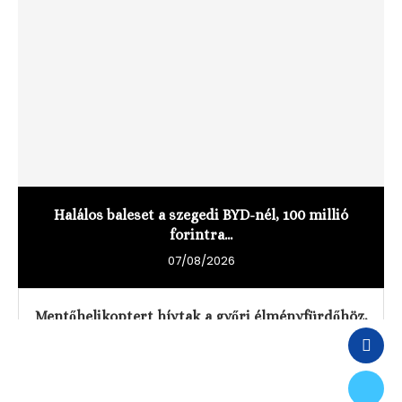
Halálos baleset a szegedi BYD-nél, 100 millió
forintra...
07/08/2026
Mentőhelikoptert hívtak a győri élményfürdőhöz,
súlyosan megsérült egy...
07/08/2026