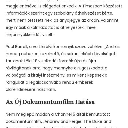
megjelenésével is elégedetlenkedik. A Timesban közzétett
információk szerint egy szobalány áthelyezését kérte,
mert nem tetszett neki az anyajegye az arcán, valamint
egy másik alkalmazottat is áthelyeztek, mivel
nejlonnyakkendőt viselt.
Paul Burrell, a volt királyi komornyik szavaival élve: „András
herceg nehezen kezelhető, és sokan inkább távolságot
tartanak tőle.” E viselkedésformák újra és újra
rávilágítanak arra, hogy mennyire elrugaszkodott a
valóságtól a királyi intézmény, és miként képesek a
rangjukat a legalacsonyabb rendű emberek
alárendelésére használni.
Az Új Dokumentumfilm Hatása
Nem meglepő módon a Channel 5 által bemutatott
dokumentumfilm, „Andrew and Fergie: The Duke and