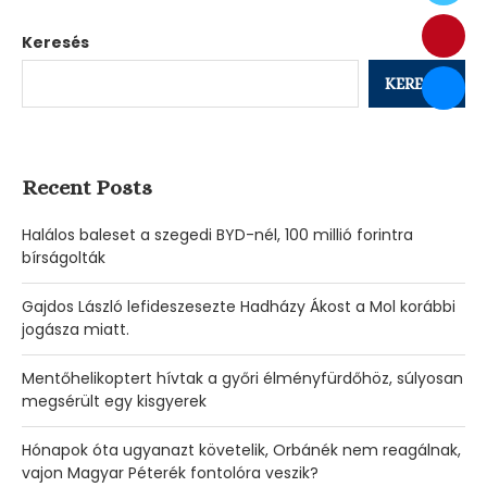
Keresés
KERESÉS
Recent Posts
Halálos baleset a szegedi BYD-nél, 100 millió forintra
bírságolták
Gajdos László lefideszesezte Hadházy Ákost a Mol korábbi
jogásza miatt.
Mentőhelikoptert hívtak a győri élményfürdőhöz, súlyosan
megsérült egy kisgyerek
Hónapok óta ugyanazt követelik, Orbánék nem reagálnak,
vajon Magyar Péterék fontolóra veszik?