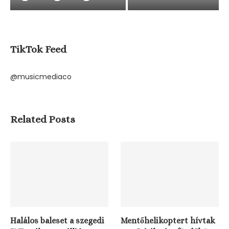
az...
06/08/2026
TikTok Feed
Részeg turisták süllyesztettek el egy hajót egy
Magyarországon...
@musicmediaco
06/08/2026
Related Posts
Halálos baleset a szegedi
Mentőhelikoptert hívtak