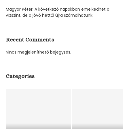
Magyar Péter: A következő napokban emelkedhet a
vízszint, de a jövő héttől újra számolhatunk.
Szolgálaton kívüli rendőr mentette meg a Velencei-
Recent Comments
tó iszapjában...
07/08/2026
Nincs megjeleníthető bejegyzés.
Sokan félnek az altatógázos rablóktól, de Tarjányi
Péter...
Categories
06/08/2026