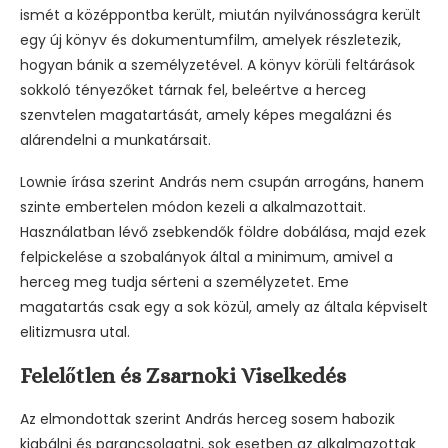
ismét a középpontba került, miután nyilvánosságra került
egy új könyv és dokumentumfilm, amelyek részletezik,
hogyan bánik a személyzetével. A könyv körüli feltárások
sokkoló tényezőket tárnak fel, beleértve a herceg
szenvtelen magatartását, amely képes megalázni és
alárendelni a munkatársait.
Lownie írása szerint András nem csupán arrogáns, hanem
szinte embertelen módon kezeli a alkalmazottait.
Használatban lévő zsebkendők földre dobálása, majd ezek
felpickelése a szobalányok által a minimum, amivel a
herceg meg tudja sérteni a személyzetet. Eme
magatartás csak egy a sok közül, amely az általa képviselt
elitizmusra utal.
Felelőtlen és Zsarnoki Viselkedés
Az elmondottak szerint András herceg sosem habozik
kiabálni és parancsolgatni, sok esetben az alkalmazottak