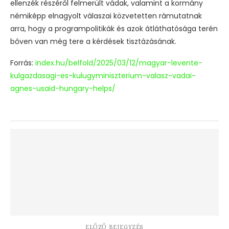
ellenzék részéről felmerült vádak, valamint a kormány
némiképp elnagyolt válaszai közvetetten rámutatnak
arra, hogy a programpolitikák és azok átláthatósága terén
bőven van még tere a kérdések tisztázásának.
Forrás:
index.hu/belfold/2025/03/12/magyar-levente-
kulgazdasagi-es-kulugyminiszterium-valasz-vadai-
agnes-usaid-hungary-helps/
ELŐZŐ BEJEGYZÉS