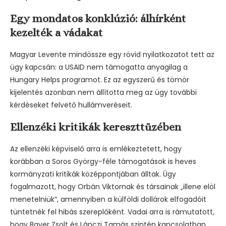
Egy mondatos konklúzió: álhírként
kezelték a vádakat
Magyar Levente mindössze egy rövid nyilatkozatot tett az
ügy kapcsán: a USAID nem támogatta anyagilag a
Hungary Helps programot. Ez az egyszerű és tömör
kijelentés azonban nem állította meg az ügy további
kérdéseket felvető hullámveréseit.
Ellenzéki kritikák kereszttüzében
Az ellenzéki képviselő arra is emlékeztetett, hogy
korábban a Soros György-féle támogatások is heves
kormányzati kritikák középpontjában álltak. Úgy
fogalmazott, hogy Orbán Viktornak és társainak „illene elöl
menetelniük”, amennyiben a külföldi dollárok elfogadóit
tüntetnék fel hibás szereplőként. Vadai arra is rámutatott,
hogy Bayer Zsolt és Lánczi Tamás szintén kapcsolatban