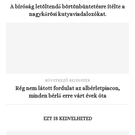
A bíróság letöltendő börtönbüntetésre ítélte a
nagykőrösi kutyaviadalozókat.
KÖVETKEZŐ BEJEGYZÉS
Rég nem látott fordulat az albérletpiacon,
minden bérlő erre várt évek óta
EZT IS KEDVELHETED