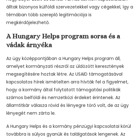
álltak bizonyos külföldi szervezetekkel vagy cégekkel, így a
témában több szereplő legitimációja is
megkérdőjelezhető.
A Hungary Helps program sorsa és a
vádak árnyéka
Az ügy középpontjában a Hungary Helps program áll,
amelyet kormányzati részről az üldözött keresztények
megsegítésére hoztak létre. Az USAID támogatásával
kapcsolatos hírek ismételten arra hívták fel a figyelmet,
hogy a kormány által folytatott támogatási politikák
számos belföldi és nemzetközi érdeket érintenek. Az
államtitkár válasza rövid és lényegre törő volt, de az ügy
lényegét nem zárta le.
A Hungary Helps és a kormány pénzügyi kapcsolatai körül
továbbra is súlyos gyanúk és találgatások lengenek. Az