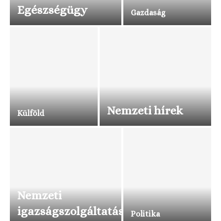
Egészségügy
Gazdaság
Nemzeti hírek
Külföld
Nemzeti
igazságszolgáltatás
Politika