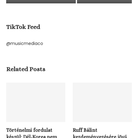
TikTok Feed
@musicmediaco
Related Posts
Történelmi fordulat
Ruff Bálint
készül: Dél-Korea nem
kezdeményezésére jövő