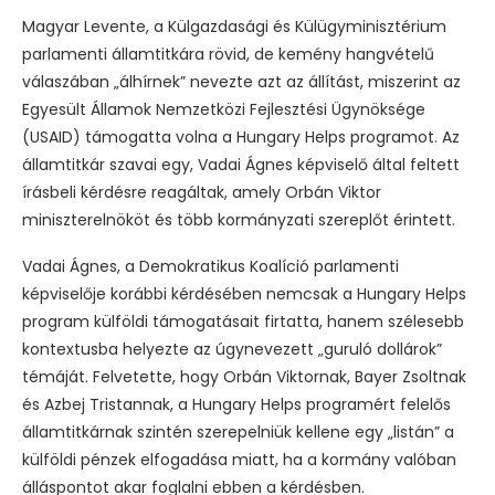
Magyar Levente, a Külgazdasági és Külügyminisztérium
parlamenti államtitkára rövid, de kemény hangvételű
válaszában „álhírnek” nevezte azt az állítást, miszerint az
Egyesült Államok Nemzetközi Fejlesztési Ügynöksége
(USAID) támogatta volna a Hungary Helps programot. Az
államtitkár szavai egy, Vadai Ágnes képviselő által feltett
írásbeli kérdésre reagáltak, amely Orbán Viktor
miniszterelnököt és több kormányzati szereplőt érintett.
Vadai Ágnes, a Demokratikus Koalíció parlamenti
képviselője korábbi kérdésében nemcsak a Hungary Helps
program külföldi támogatásait firtatta, hanem szélesebb
kontextusba helyezte az úgynevezett „guruló dollárok”
témáját. Felvetette, hogy Orbán Viktornak, Bayer Zsoltnak
és Azbej Tristannak, a Hungary Helps programért felelős
államtitkárnak szintén szerepelniük kellene egy „listán” a
külföldi pénzek elfogadása miatt, ha a kormány valóban
álláspontot akar foglalni ebben a kérdésben.