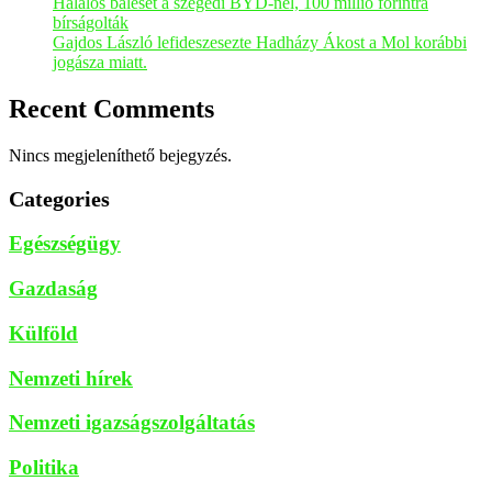
Halálos baleset a szegedi BYD-nél, 100 millió forintra
bírságolták
Gajdos László lefideszesezte Hadházy Ákost a Mol korábbi
jogásza miatt.
Recent Comments
Nincs megjeleníthető bejegyzés.
Categories
Egészségügy
Gazdaság
Külföld
Nemzeti hírek
Nemzeti igazságszolgáltatás
Politika