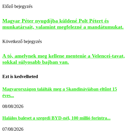
Előző bejegyzés
Magyar Péter nyugdíjba küldené Polt Pétert és
munkatársait, valamint megfelezné a mandátumukat.
Következő bejegyzés
A tó, amelynek meg kellene mentenie a Velencei-tavat,
sokkal súlyosabb bajban van.
Ezt is kedvelheted
Magyarországon találták meg a Skandináviában eltűnt 15
éves...
08/08/2026
Halálos baleset a szegedi BYD-nél, 100 millió forintra...
07/08/2026