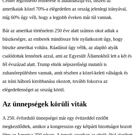
Center legfrissebb felmérése is alátámasztja ezt, hiszen az
amerikaiak közel 70%-a elégedetlen az ország jelenlegi irányával,
míg 60% úgy véli, hogy a legjobb éveken már túl vannak.
Bár az amerikai történelem 250 éve alatt számos okot adtak a
büszkeségre, az emberek mindössze fele nyilatkozott úgy, hogy
büszke amerikai voltára. Ráadásul úgy vélik, az alapító atyák
csalódottak lennének azzal, ami az Egyesült Államokból lett a két és
fél évszázad alatt. Trump elnök népszerűségi mutatói is
zuhanórepülésben vannak, amit részben a közel-keleti válságok és
az iráni háború kirobbanása okozott, tovább fokozva az
elégedetlenséget az ország körül.
Az ünnepségek körüli viták
A 250. évforduló ünnepségei már egy évtizeddel ezelőtt
megkezdődtek, amikor a kongresszus egy kétpárti bizottságot hozott
létre az America 250 néven. A tervek azonban az elnök által alapított