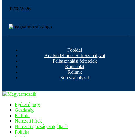
07/08/2026
Főoldal
Adatvédelmi és Süti Szabályzat
Felhasználási feltételek
Kapcsolat
Rólunk
Süti szabályzat
Egészségügy
Gazdaság
Külföld
Nemzeti hírek
Nemzeti igazságszolgáltatás
Politika