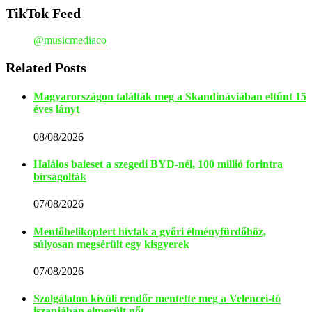
TikTok Feed
@musicmediaco
Related Posts
Magyarországon találták meg a Skandináviában eltűnt 15
éves lányt
08/08/2026
Halálos baleset a szegedi BYD-nél, 100 millió forintra
bírságolták
07/08/2026
Mentőhelikoptert hívtak a győri élményfürdőhöz,
súlyosan megsérült egy kisgyerek
07/08/2026
Szolgálaton kívüli rendőr mentette meg a Velencei-tó
iszapjában elmerült nőt