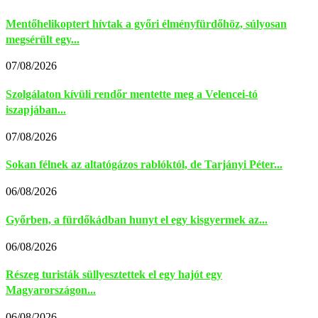
Mentőhelikoptert hívtak a győri élményfürdőhöz, súlyosan
megsérült egy...
07/08/2026
Szolgálaton kívüli rendőr mentette meg a Velencei-tó
iszapjában...
07/08/2026
Sokan félnek az altatógázos rablóktól, de Tarjányi Péter...
06/08/2026
Győrben, a fürdőkádban hunyt el egy kisgyermek az...
06/08/2026
Részeg turisták süllyesztettek el egy hajót egy
Magyarországon...
06/08/2026