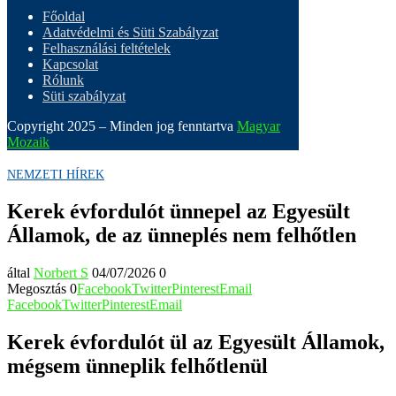
Főoldal
Adatvédelmi és Süti Szabályzat
Felhasználási feltételek
Kapcsolat
Rólunk
Süti szabályzat
Copyright 2025 – Minden jog fenntartva
Magyar
Mozaik
NEMZETI HÍREK
Kerek évfordulót ünnepel az Egyesült
Államok, de az ünneplés nem felhőtlen
által
Norbert S
04/07/2026
0
Megosztás
0
Facebook
Twitter
Pinterest
Email
Facebook
Twitter
Pinterest
Email
Kerek évfordulót ül az Egyesült Államok,
mégsem ünneplik felhőtlenül