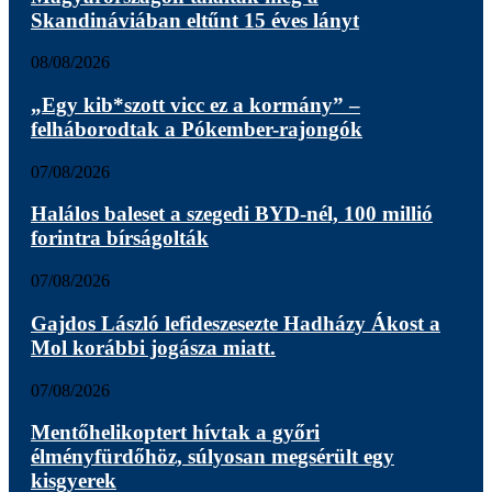
Skandináviában eltűnt 15 éves lányt
08/08/2026
„Egy kib*szott vicc ez a kormány” –
felháborodtak a Pókember-rajongók
07/08/2026
Halálos baleset a szegedi BYD-nél, 100 millió
forintra bírságolták
07/08/2026
Gajdos László lefideszesezte Hadházy Ákost a
Mol korábbi jogásza miatt.
07/08/2026
Mentőhelikoptert hívtak a győri
élményfürdőhöz, súlyosan megsérült egy
kisgyerek