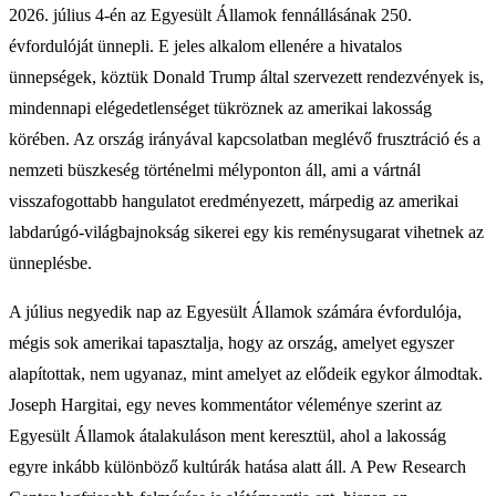
2026. július 4-én az Egyesült Államok fennállásának 250.
évfordulóját ünnepli. E jeles alkalom ellenére a hivatalos
ünnepségek, köztük Donald Trump által szervezett rendezvények is,
mindennapi elégedetlenséget tükröznek az amerikai lakosság
körében. Az ország irányával kapcsolatban meglévő frusztráció és a
nemzeti büszkeség történelmi mélyponton áll, ami a vártnál
visszafogottabb hangulatot eredményezett, márpedig az amerikai
labdarúgó-világbajnokság sikerei egy kis reménysugarat vihetnek az
ünneplésbe.
A július negyedik nap az Egyesült Államok számára évfordulója,
mégis sok amerikai tapasztalja, hogy az ország, amelyet egyszer
alapítottak, nem ugyanaz, mint amelyet az elődeik egykor álmodtak.
Joseph Hargitai, egy neves kommentátor véleménye szerint az
Egyesült Államok átalakuláson ment keresztül, ahol a lakosság
egyre inkább különböző kultúrák hatása alatt áll. A Pew Research