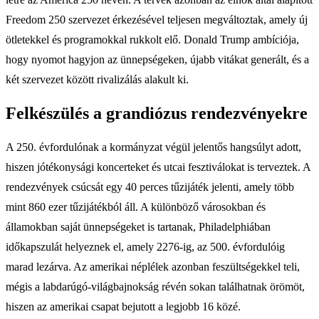
Freedom 250 szervezet érkezésével teljesen megváltoztak, amely új
ötletekkel és programokkal rukkolt elő. Donald Trump ambíciója,
hogy nyomot hagyjon az ünnepségeken, újabb vitákat generált, és a
két szervezet között rivalizálás alakult ki.
Felkészülés a grandiózus rendezvényekre
A 250. évfordulónak a kormányzat végül jelentős hangsúlyt adott,
hiszen jótékonysági koncerteket és utcai fesztiválokat is terveztek. A
rendezvények csúcsát egy 40 perces tűzijáték jelenti, amely több
mint 860 ezer tűzijátékból áll. A különböző városokban és
államokban saját ünnepségeket is tartanak, Philadelphiában
időkapszulát helyeznek el, amely 2276-ig, az 500. évfordulóig
marad lezárva. Az amerikai néplélek azonban feszültségekkel teli,
mégis a labdarúgó-világbajnokság révén sokan találhatnak örömöt,
hiszen az amerikai csapat bejutott a legjobb 16 közé.