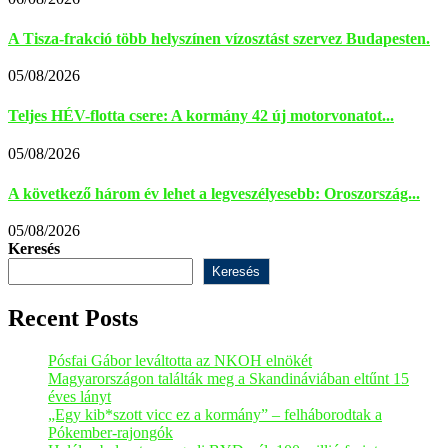
A Tisza-frakció több helyszínen vízosztást szervez Budapesten.
05/08/2026
Teljes HÉV-flotta csere: A kormány 42 új motorvonatot...
05/08/2026
A következő három év lehet a legveszélyesebb: Oroszország...
05/08/2026
Keresés
Keresés
Recent Posts
Pósfai Gábor leváltotta az NKOH elnökét
Magyarországon találták meg a Skandináviában eltűnt 15
éves lányt
„Egy kib*szott vicc ez a kormány” – felháborodtak a
Pókember-rajongók