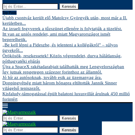
Keresés
Top Posts
Újabb csontváz került elő Matolcsy Györgyék után, most már a II.
kerületben...
Az izraeli fegyverek a tűzszünet ellenére is folytatják a tüzelést.
Itt van az uniós rendelet, ami miatt Magyarországot ismét
beperelhetik.
„Be kell lépni a Fideszbe, és jelenteni a kollégákról” – súlyos
ügyekről...
Örökösök, reszkessetek! Közös végrendelet, durva hálátlanság,
póthagyatéki eljárás
Újra a SpaceX rakétadarabjait találhatták meg Lengyelországban
Így jutnak rengetegen százezer forinthoz az államtól.
Jó hír az autósoknak, tovább esik az üzemanyag ára.
Doppingvétség miatt három hónapra eltiltották Jannik Sinner
világelső teniszezőt.
Kisfaludy-támogatással épült balatoni luxusvillát árulnak 450 millió
forintért
Keresés
Keresés