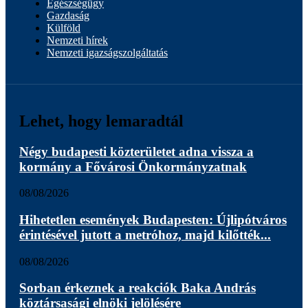
Egészségügy
Gazdaság
Külföld
Nemzeti hírek
Nemzeti igazságszolgáltatás
Lehet, hogy lemaradtál
Négy budapesti közterületet adna vissza a
kormány a Fővárosi Önkormányzatnak
08/08/2026
Hihetetlen események Budapesten: Újlipótváros
érintésével jutott a metróhoz, majd kilőtték...
08/08/2026
Sorban érkeznek a reakciók Baka András
köztársasági elnöki jelölésére