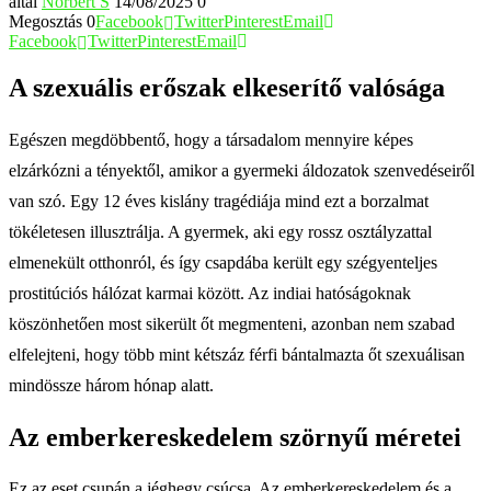
által
Norbert S
14/08/2025
0
Megosztás
0
Facebook
Twitter
Pinterest
Email
Facebook
Twitter
Pinterest
Email
A szexuális erőszak elkeserítő valósága
Egészen megdöbbentő, hogy a társadalom mennyire képes
elzárkózni a tényektől, amikor a gyermeki áldozatok szenvedéseiről
van szó. Egy 12 éves kislány tragédiája mind ezt a borzalmat
tökéletesen illusztrálja. A gyermek, aki egy rossz osztályzattal
elmenekült otthonról, és így csapdába került egy szégyenteljes
prostitúciós hálózat karmai között. Az indiai hatóságoknak
köszönhetően most sikerült őt megmenteni, azonban nem szabad
elfelejteni, hogy több mint kétszáz férfi bántalmazta őt szexuálisan
mindössze három hónap alatt.
Az emberkereskedelem szörnyű méretei
Ez az eset csupán a jéghegy csúcsa. Az emberkereskedelem és a