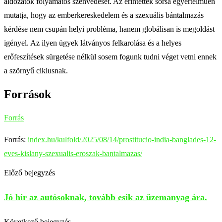
áldozatok folyamatos szenvedését. Az érintettek sorsa egyértelműen
mutatja, hogy az emberkereskedelem és a szexuális bántalmazás
kérdése nem csupán helyi probléma, hanem globálisan is megoldást
igényel. Az ilyen ügyek látványos felkarolása és a helyes
erőfeszítések sürgetése nélkül sosem fogunk tudni véget vetni ennek
a szörnyű ciklusnak.
Források
Forrás
Forrás:
index.hu/kulfold/2025/08/14/prostitucio-india-banglades-12-
eves-kislany-szexualis-eroszak-bantalmazas/
Előző bejegyzés
Jó hír az autósoknak, tovább esik az üzemanyag ára.
Következő bejegyzés