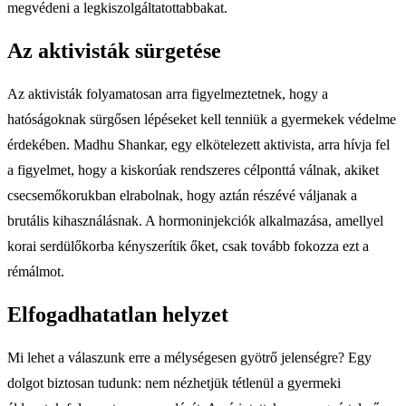
megvédeni a legkiszolgáltatottabbakat.
Az aktivisták sürgetése
Az aktivisták folyamatosan arra figyelmeztetnek, hogy a
hatóságoknak sürgősen lépéseket kell tenniük a gyermekek védelme
érdekében. Madhu Shankar, egy elkötelezett aktivista, arra hívja fel
a figyelmet, hogy a kiskorúak rendszeres célponttá válnak, akiket
csecsemőkorukban elrabolnak, hogy aztán részévé váljanak a
brutális kihasználásnak. A hormoninjekciók alkalmazása, amellyel
korai serdülőkorba kényszerítik őket, csak tovább fokozza ezt a
rémálmot.
Elfogadhatatlan helyzet
Mi lehet a válaszunk erre a mélységesen gyötrő jelenségre? Egy
dolgot biztosan tudunk: nem nézhetjük tétlenül a gyermeki