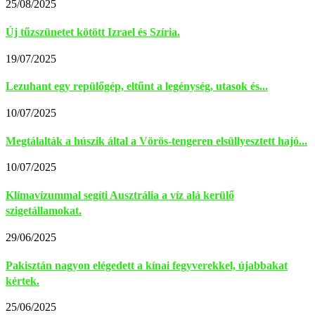
25/08/2025
Új tűzszünetet kötött Izrael és Szíria.
19/07/2025
Lezuhant egy repülőgép, eltűnt a legénység, utasok és...
10/07/2025
Megtálalták a húszik által a Vörös-tengeren elsüllyesztett hajó...
10/07/2025
Klímavízummal segíti Ausztrália a víz alá kerülő
szigetállamokat.
29/06/2025
Pakisztán nagyon elégedett a kínai fegyverekkel, újabbakat
kértek.
25/06/2025