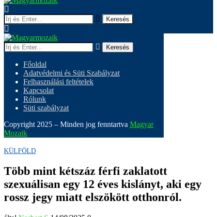
Keresés
Keresés
Főoldal
Adatvédelmi és Süti Szabályzat
Felhasználási feltételek
Kapcsolat
Rólunk
Süti szabályzat
Copyright 2025 – Minden jog fenntartva
Magyar
Mozaik
KÜLFÖLD
Több mint kétszáz férfi zaklatott
szexuálisan egy 12 éves kislányt, aki egy
rossz jegy miatt elszökött otthonról.