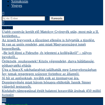
Szórakozás
Vegyes
Keresés
Top Posts
Újabb csontváz került elő Matolcsy Györgyék után, most már a II.
kerületben...
Az izraeli fegyverek a tűzszünet ellenére is folytatják a tüzelést.
Itt van az uniós rendelet, ami miatt Magyarországot ismét
beperelhetik.
„Be kell lépni a Fideszbe, és jelenteni a kollégákról” – súlyos
ügyekről...
Örökösök, reszkessetek! Közös végrendelet, durva hálátlanság,
póthagyatéki eljárás
Újra a SpaceX rakétadarabjait találhatták meg Lengyelországban
Így jutnak rengetegen százezer forinthoz az államtól.
Jó hír az autósoknak, tovább esik az üzemanyag ára.
Doppingvétség miatt három hónapra eltiltották Jannik Sinner
világelső teniszezőt.
Kisfaludy-támogatással épült balatoni luxusvillát árulnak 450 millió
forintért