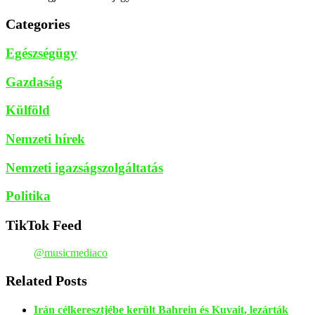
Categories
Egészségügy
Gazdaság
Külföld
Nemzeti hírek
Nemzeti igazságszolgáltatás
Politika
TikTok Feed
@musicmediaco
Related Posts
Irán célkeresztjébe került Bahrein és Kuvait, lezárták