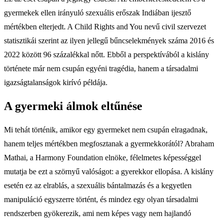
gyermekek ellen irányuló szexuális erőszak Indiában ijesztő
mértékben elterjedt. A Child Rights and You nevű civil szervezet
statisztikái szerint az ilyen jellegű bűncselekmények száma 2016 és
2022 között 96 százalékkal nőtt. Ebből a perspektívából a kislány
története már nem csupán egyéni tragédia, hanem a társadalmi
igazságtalanságok kirívó példája.
A gyermeki álmok eltűnése
Mi tehát történik, amikor egy gyermeket nem csupán elragadnak,
hanem teljes mértékben megfosztanak a gyermekkorától? Abraham
Mathai, a Harmony Foundation elnöke, félelmetes képességgel
mutatja be ezt a szörnyű valóságot: a gyerekkor ellopása. A kislány
esetén ez az elrablás, a szexuális bántalmazás és a kegyetlen
manipuláció egyszerre történt, és mindez egy olyan társadalmi
rendszerben gyökerezik, ami nem képes vagy nem hajlandó