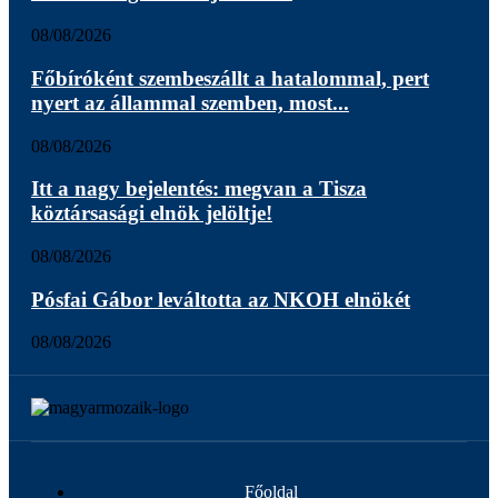
08/08/2026
Főbíróként szembeszállt a hatalommal, pert
nyert az állammal szemben, most...
08/08/2026
Itt a nagy bejelentés: megvan a Tisza
köztársasági elnök jelöltje!
08/08/2026
Pósfai Gábor leváltotta az NKOH elnökét
08/08/2026
Főoldal