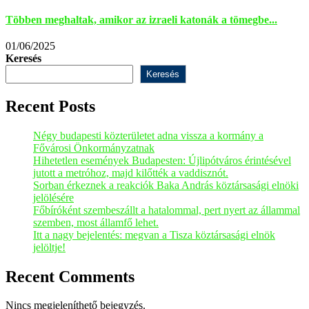
Többen meghaltak, amikor az izraeli katonák a tömegbe...
01/06/2025
Keresés
Keresés
Recent Posts
Négy budapesti közterületet adna vissza a kormány a
Fővárosi Önkormányzatnak
Hihetetlen események Budapesten: Újlipótváros érintésével
jutott a metróhoz, majd kilőtték a vaddisznót.
Sorban érkeznek a reakciók Baka András köztársasági elnöki
jelölésére
Főbíróként szembeszállt a hatalommal, pert nyert az állammal
szemben, most államfő lehet.
Itt a nagy bejelentés: megvan a Tisza köztársasági elnök
jelöltje!
Recent Comments
Nincs megjeleníthető bejegyzés.