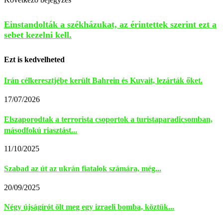
Einstandolták a székházukat, az érintettek szerint ezt a
sebet kezelni kell.
Ezt is kedvelheted
Irán célkeresztjébe került Bahrein és Kuvait, lezárták őket.
17/07/2026
Elszaporodtak a terrorista csoportok a turistaparadicsomban,
másodfokú riasztást...
11/10/2025
Szabad az út az ukrán fiatalok számára, még...
20/09/2025
Négy újságírót ölt meg egy izraeli bomba, köztük...