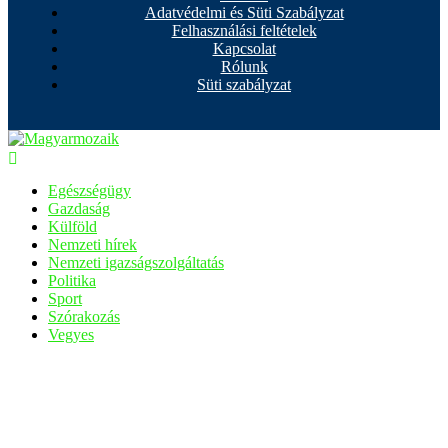
Adatvédelmi és Süti Szabályzat
Felhasználási feltételek
Kapcsolat
Rólunk
Süti szabályzat
Egészségügy
Gazdaság
Külföld
Nemzeti hírek
Nemzeti igazságszolgáltatás
Politika
Sport
Szórakozás
Vegyes