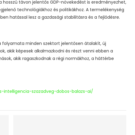
cia hosszú távon jelentős GDP-növekedést is eredményezhet,
elenő technológiákhoz és politikákhoz. A termelékenység
n hatással lesz a gazdasági stabilitásra és a fejlődésre.
 folyamata minden szektort jelentősen átalakít, új
k, akik képesek alkalmazkodni és részt venni ebben a
 mások, akik ragaszkodnak a régi normákhoz, a háttérbe
-intelligencia-szazadveg-dobos-balazs-ai/