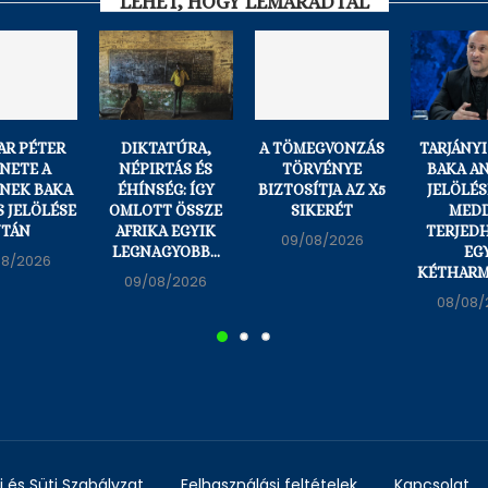
LEHET, HOGY LEMARADTÁL
AR PÉTER
DIKTATÚRA,
A TÖMEGVONZÁS
TARJÁNYI
NETE A
NÉPIRTÁS ÉS
TÖRVÉNYE
BAKA A
ZNEK BAKA
ÉHÍNSÉG: ÍGY
BIZTOSÍTJA AZ X5
JELÖLÉS
 JELÖLÉSE
OMLOTT ÖSSZE
SIKERÉT
MEDD
TÁN
AFRIKA EGYIK
TERJEDH
09/08/2026
LEGNAGYOBB...
EG
08/2026
KÉTHARMA
09/08/2026
08/08/
 és Süti Szabályzat
Felhasználási feltételek
Kapcsolat