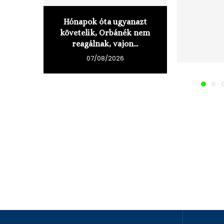
Hónapok óta ugyanazt
követelik, Orbánék nem
reagálnak, vajon...
07/08/2026