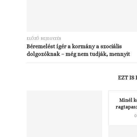
ELŐZŐ BEJEGYZÉS
Béremelést ígér a kormány a szociális
dolgozóknak – még nem tudják, mennyit
EZT IS
Minél k
ragtapasz
0