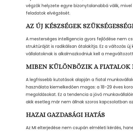
végzők helyzete egyre bizonytalanabbá válik, mive
feladatok elvégzését.
AZ ÚJ KÉSZSÉGEK SZÜKSÉGESSÉG
A mesterséges intelligencia gyors fejlődése nem 
struktúráját is radikálisan átalakítja. Ez a változá
vállalatoknak is alkalmazkodniuk kell a megváltoz
MIBEN KÜLÖNBÖZIK A FIATALOK 
A legfrissebb kutatások alapján a fiatal munkaválla
használata kiemelkedően magas: a 18-29 éves koros
megoldásokat. Ez a tendencia a jövő munkavállalói
akik esetleg már nem állnak szoros kapcsolatban az
HAZAI GAZDASÁGI HATÁS
Az MI elterjedése nem csupán elméleti kérdés, ha