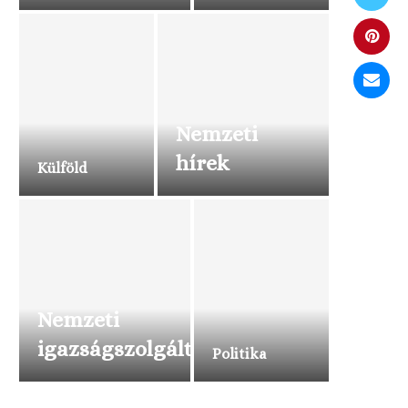
Nemzeti
hírek
Külföld
Nemzeti
igazságszolgáltatás
Politika