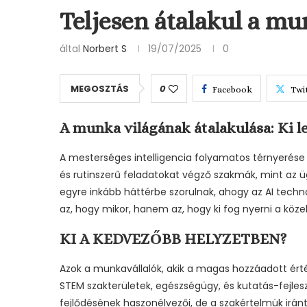
Teljesen átalakul a mu
által
Norbert S
19/07/2025
0
MEGOSZTÁS
0
Facebook
Twi
A munka világának átalakulása: Ki le
A mesterséges intelligencia folyamatos térnyerés
és rutinszerű feladatokat végző szakmák, mint az üg
egyre inkább háttérbe szorulnak, ahogy az AI techn
az, hogy mikor, hanem az, hogy ki fog nyerni a közel
KI A KEDVEZŐBB HELYZETBEN?
Azok a munkavállalók, akik a magas hozzáadott érté
STEM szakterületek, egészségügy, és kutatás-fejle
fejlődésének haszonélvezői, de a szakértelmük iránti