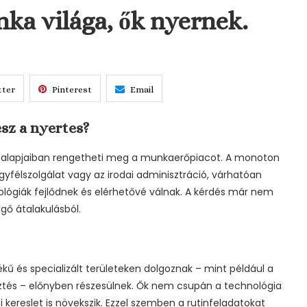
nka világa, ők nyernek.
tter
Pinterest
Email
sz a nyertes?
e alapjaiban rengetheti meg a munkaerőpiacot. A monoton
yfélszolgálat vagy az irodai adminisztráció, várhatóan
ológiák fejlődnek és elérhetővé válnak. A kérdés már nem
gő átalakulásból.
kű és specializált területeken dolgoznak – mint például a
sztés – előnyben részesülnek. Ők nem csupán a technológia
 kereslet is növekszik. Ezzel szemben a rutinfeladatokat