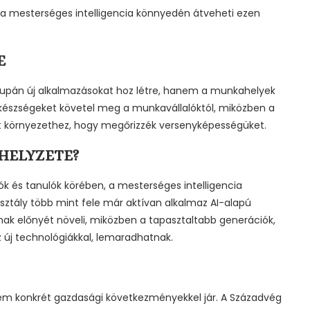
l a mesterséges intelligencia könnyedén átveheti ezen
E
csupán új alkalmazásokat hoz létre, hanem a munkahelyek
s új készségeket követel meg a munkavállalóktól, miközben a
ott környezethez, hogy megőrizzék versenyképességüket.
HELYZETE?
lók és tanulók körében, a mesterséges intelligencia
ztály több mint fele már aktívan alkalmaz AI-alapú
nak előnyét növeli, miközben a tapasztaltabb generációk,
 új technológiákkal, lemaradhatnak.
nem konkrét gazdasági következményekkel jár. A Századvég