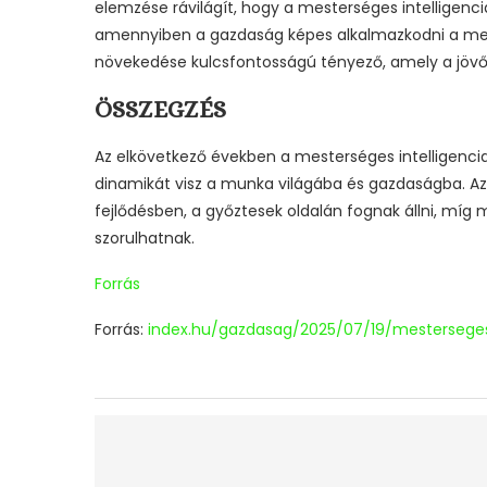
elemzése rávilágít, hogy a mesterséges intelligen
amennyiben a gazdaság képes alkalmazkodni a megj
növekedése kulcsfontosságú tényező, amely a jövőbe
ÖSSZEGZÉS
Az elkövetkező években a mesterséges intelligencia
dinamikát visz a munka világába és gazdaságba. Azo
fejlődésben, a győztesek oldalán fognak állni, míg
szorulhatnak.
Forrás
Forrás:
index.hu/gazdasag/2025/07/19/mesterseges