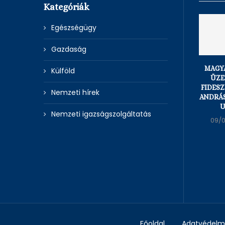
Kategóriák
Egészségügy
Gazdaság
MAGY
Külföld
ÜZE
FIDES
Nemzeti hírek
ANDRÁS
U
Nemzeti igazságszolgáltatás
09/
Főoldal
Adatvédelmi