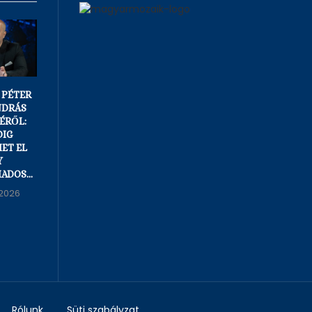
 PÉTER
NÉGY BUDAPESTI
HIHETETLEN
NDRÁS
KÖZTERÜLETET
ESEMÉNYEK
ÉRŐL:
ADNA VISSZA A
BUDAPESTEN:
IG
KORMÁNY A
ÚJLIPÓTVÁROS
ET EL
FŐVÁROSI
ÉRINTÉSÉVEL
Y
ÖNKORMÁNYZATNAK
JUTOTT A
DOS...
METRÓHOZ, MAJD
08/08/2026
KILŐTTÉK...
2026
08/08/2026
Rólunk
Süti szabályzat