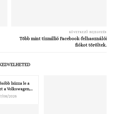
KÖVETKEZŐ BEJEGYZÉS
Több mint tízmillió Facebook-felhasználói
fiókot töröltek.
 KEDVELHETED
ésőbb húzza le a
t a Volkswagen,...
7/08/2026