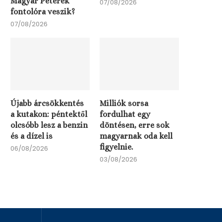
Magyar Péterék
07/08/2026
fontolóra veszik?
Árbomba a Balatono
07/08/2026
gyönyörű, de lassan l
lesz...
02/08/2026
Újabb árcsökkentés
Milliók sorsa
a kutakon: péntektől
fordulhat egy
olcsóbb lesz a benzin
döntésen, erre sok
és a dízel is
magyarnak oda kell
figyelnie.
06/08/2026
03/08/2026