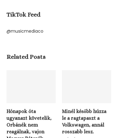
TikTok Feed
@musicmediaco
Related Posts
Milliók sorsa fordulhat egy
döntésen, erre sok
Hónapok óta
Minél később húzza
magyarnak...
ugyanazt követelik,
le a ragtapaszt a
03/08/2026
Orbánék nem
Volkswagen, annál
reagálnak, vajon
rosszabb lesz.