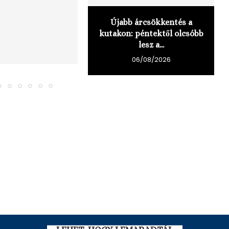
Újabb árcsökkentés a
kutakon: péntektől olcsóbb
lesz a...
06/08/2026