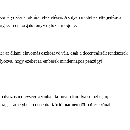
abályozási struktúra lefektetésén. Az ilyen modellek elterjedése a
ásáig számos forgatókönyv rejtőzik mögötte.
er az állami elnyomás eszközévé vált, csak a decentralizált rendszerek
dályozva, hogy ezeket az emberek mindennapos pénzügyi
zabályozás merevsége azonban könnyen fordítva sülhet el, új
parágat, amelyben a decentralizáció már nem több üres szónál.