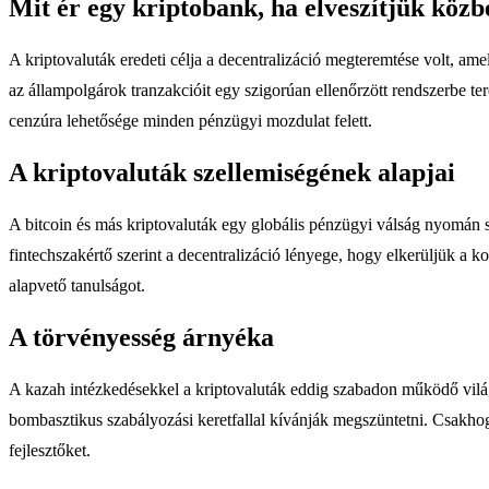
Mit ér egy kriptobank, ha elveszítjük köz
A kriptovaluták eredeti célja a decentralizáció megteremtése volt, am
az állampolgárok tranzakcióit egy szigorúan ellenőrzött rendszerbe
cenzúra lehetősége minden pénzügyi mozdulat felett.
A kriptovaluták szellemiségének alapjai
A bitcoin és más kriptovaluták egy globális pénzügyi válság nyomán 
fintechszakértő szerint a decentralizáció lényege, hogy elkerüljük a
alapvető tanulságot.
A törvényesség árnyéka
A kazah intézkedésekkel a kriptovaluták eddig szabadon működő világa
bombasztikus szabályozási keretfallal kívánják megszüntetni. Csakhogy
fejlesztőket.