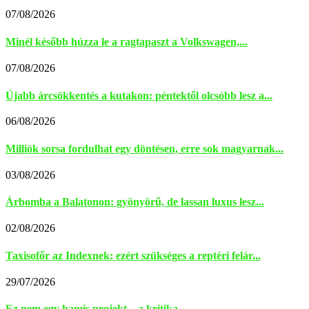
07/08/2026
Minél később húzza le a ragtapaszt a Volkswagen,...
07/08/2026
Újabb árcsökkentés a kutakon: péntektől olcsóbb lesz a...
06/08/2026
Milliók sorsa fordulhat egy döntésen, erre sok magyarnak...
03/08/2026
Árbomba a Balatonon: gyönyörű, de lassan luxus lesz...
02/08/2026
Taxisofőr az Indexnek: ezért szükséges a reptéri felár...
29/07/2026
Ez nem egy hamis projekt – a kritika...