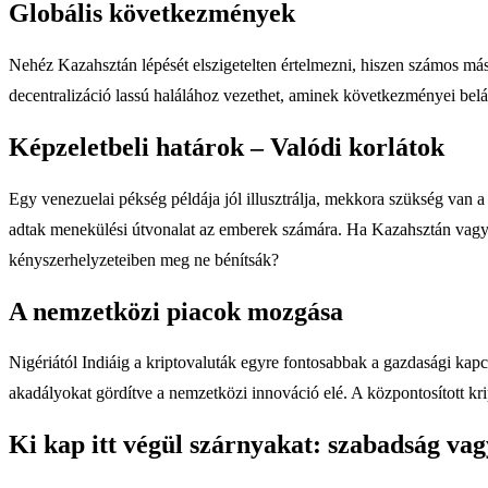
Globális következmények
Nehéz Kazahsztán lépését elszigetelten értelmezni, hiszen számos más
decentralizáció lassú halálához vezethet, aminek következményei belát
Képzeletbeli határok – Valódi korlátok
Egy venezuelai pékség példája jól illusztrálja, mekkora szükség van a
adtak menekülési útvonalat az emberek számára. Ha Kazahsztán vagy
kényszerhelyzeteiben meg ne bénítsák?
A nemzetközi piacok mozgása
Nigériától Indiáig a kriptovaluták egyre fontosabbak a gazdasági kap
akadályokat gördítve a nemzetközi innováció elé. A központosított kr
Ki kap itt végül szárnyakat: szabadság vag