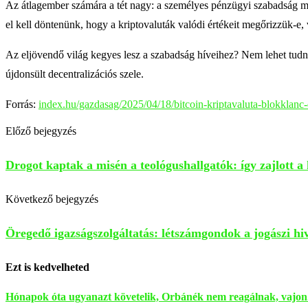
Az átlagember számára a tét nagy: a személyes pénzügyi szabadság me
el kell döntenünk, hogy a kriptovaluták valódi értékeit megőrizzük-e,
Az eljövendő világ kegyes lesz a szabadság híveihez? Nem lehet tudni
újdonsült decentralizációs szele.
Forrás:
index.hu/gazdasag/2025/04/18/bitcoin-kriptavaluta-blokklanc-
Előző bejegyzés
Drogot kaptak a misén a teológushallgatók: így zajlott a 
Következő bejegyzés
Öregedő igazságszolgáltatás: létszámgondok a jogászi h
Ezt is kedvelheted
Hónapok óta ugyanazt követelik, Orbánék nem reagálnak, vajon.