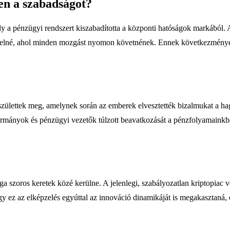
ben a szabadságot?
ely a pénzügyi rendszert kiszabadította a központi hatóságok markából. A
 terelné, ahol minden mozgást nyomon követnének. Ennek következménye
születtek meg, amelynek során az emberek elvesztették bizalmukat a h
 kormányok és pénzügyi vezetők túlzott beavatkozását a pénzfolyamainkb
 szoros keretek közé kerülne. A jelenlegi, szabályozatlan kriptopiac ve
 ez az elképzelés egyúttal az innováció dinamikáját is megakasztaná, e