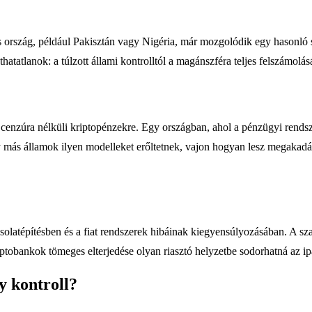
 ország, például Pakisztán vagy Nigéria, már mozgolódik egy hasonló sz
hatatlanok: a túlzott állami kontrolltól a magánszféra teljes felszámol
 cenzúra nélküli kriptopénzekre. Egy országban, ahol a pénzügyi rendsz
 más államok ilyen modelleket erőltetnek, vajon hogyan lesz megaka
csolatépítésben és a fiat rendszerek hibáinak kiegyensúlyozásában. A s
iptobankok tömeges elterjedése olyan riasztó helyzetbe sodorhatná az i
y kontroll?