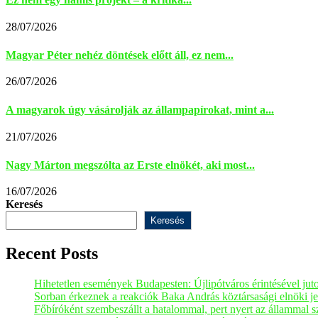
28/07/2026
Magyar Péter nehéz döntések előtt áll, ez nem...
26/07/2026
A magyarok úgy vásárolják az állampapírokat, mint a...
21/07/2026
Nagy Márton megszólta az Erste elnökét, aki most...
16/07/2026
Keresés
Keresés
Recent Posts
Hihetetlen események Budapesten: Újlipótváros érintésével juto
Sorban érkeznek a reakciók Baka András köztársasági elnöki je
Főbíróként szembeszállt a hatalommal, pert nyert az állammal s