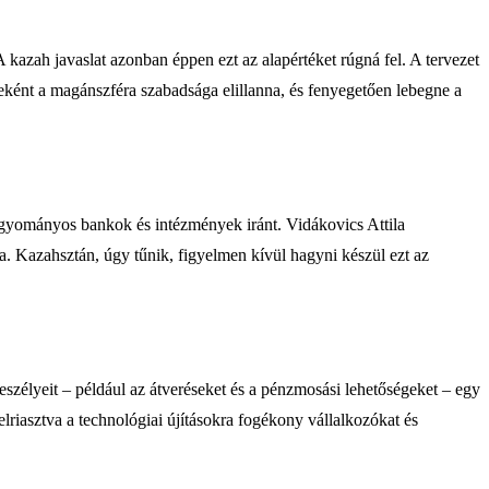
 kazah javaslat azonban éppen ezt az alapértéket rúgná fel. A tervezet
ként a magánszféra szabadsága elillanna, és fenyegetően lebegne a
agyományos bankok és intézmények iránt. Vidákovics Attila
a. Kazahsztán, úgy tűnik, figyelmen kívül hagyni készül ezt az
szélyeit – például az átveréseket és a pénzmosási lehetőségeket – egy
lriasztva a technológiai újításokra fogékony vállalkozókat és