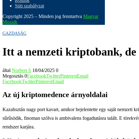
Rólunk
Süti szabályzat
Copyright 2025 – Minden jog fenntartva
Magyar
Mozaik
GAZDASÁG
Itt a nemzeti kriptobank, de 
által
Norbert S
18/04/2025
0
Megosztás
0
Facebook
Twitter
Pinterest
Email
Facebook
Twitter
Pinterest
Email
Az új kriptomedence árnyoldalai
Kazahsztán nagy port kavart, amikor bejelentette egy saját nemzeti kri
sűrűsödik, finoman szólva is ambivalens fogadtatásra talált. E törekvé
rendszer karjára.