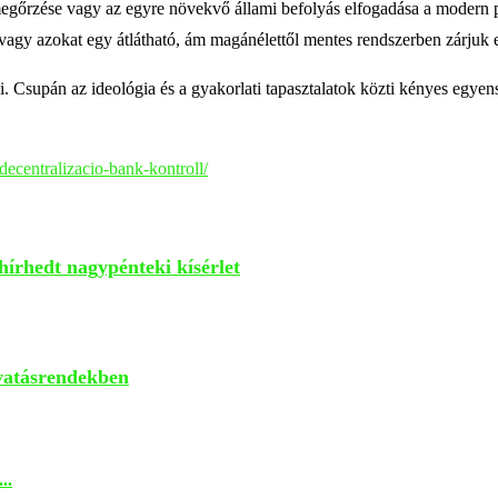
gőrzése vagy az egyre növekvő állami befolyás elfogadása a modern pénz
 vagy azokat egy átlátható, ám magánélettől mentes rendszerben zárjuk e
. Csupán az ideológia és a gyakorlati tapasztalatok közti kényes egye
decentralizacio-bank-kontroll/
hírhedt nagypénteki kísérlet
ivatásrendekben
..