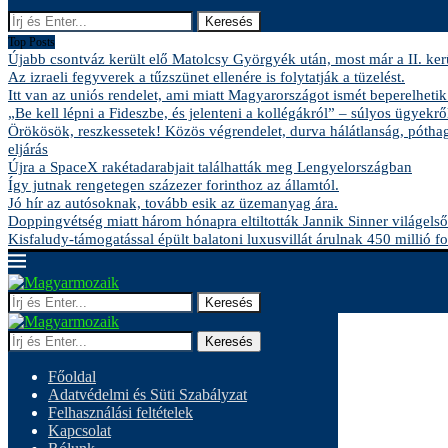
Keresés
Top Posts
Újabb csontváz került elő Matolcsy Györgyék után, most már a II. kerü
Az izraeli fegyverek a tűzszünet ellenére is folytatják a tüzelést.
Itt van az uniós rendelet, ami miatt Magyarországot ismét beperelhetik
„Be kell lépni a Fideszbe, és jelenteni a kollégákról” – súlyos ügyekről
Örökösök, reszkessetek! Közös végrendelet, durva hálátlanság, pótha
eljárás
Újra a SpaceX rakétadarabjait találhatták meg Lengyelországban
Így jutnak rengetegen százezer forinthoz az államtól.
Jó hír az autósoknak, tovább esik az üzemanyag ára.
Doppingvétség miatt három hónapra eltiltották Jannik Sinner világelső
Kisfaludy-támogatással épült balatoni luxusvillát árulnak 450 millió fo
Keresés
Keresés
Főoldal
Adatvédelmi és Süti Szabályzat
Felhasználási feltételek
Kapcsolat