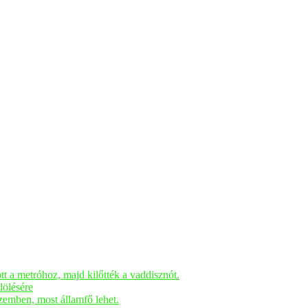
tt a metróhoz, majd kilőtték a vaddisznót.
lölésére
zemben, most államfő lehet.