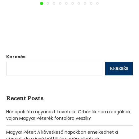
Keresés
KERESÉS
Recent Posts
Hónapok óta ugyanazt követelik, Orbánék nem reagálnak,
vajon Magyar Péterék fontolóra veszik?
Magyar Péter: A következő napokban emelkedhet a
vízszint, de a jövő héttől újra számolhatunk.