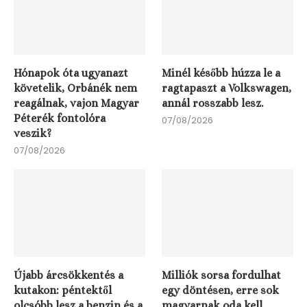
Hónapok óta ugyanazt
Minél később húzza le a
követelik, Orbánék nem
ragtapaszt a Volkswagen,
reagálnak, vajon Magyar
annál rosszabb lesz.
Péterék fontolóra
07/08/2026
veszik?
07/08/2026
Újabb árcsökkentés a
Milliók sorsa fordulhat
kutakon: péntektől
egy döntésen, erre sok
olcsóbb lesz a benzin és a
magyarnak oda kell