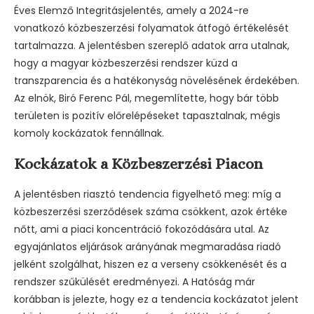
Éves Elemző Integritásjelentés, amely a 2024-re
vonatkozó közbeszerzési folyamatok átfogó értékelését
tartalmazza. A jelentésben szereplő adatok arra utalnak,
hogy a magyar közbeszerzési rendszer küzd a
transzparencia és a hatékonyság növelésének érdekében.
Az elnök, Biró Ferenc Pál, megemlítette, hogy bár több
területen is pozitív előrelépéseket tapasztalnak, mégis
komoly kockázatok fennállnak.
Kockázatok a Közbeszerzési Piacon
A jelentésben riasztó tendencia figyelhető meg: míg a
közbeszerzési szerződések száma csökkent, azok értéke
nőtt, ami a piaci koncentráció fokozódására utal. Az
egyajánlatos eljárások arányának megmaradása riadó
jelként szolgálhat, hiszen ez a verseny csökkenését és a
rendszer szűkülését eredményezi. A Hatóság már
korábban is jelezte, hogy ez a tendencia kockázatot jelent