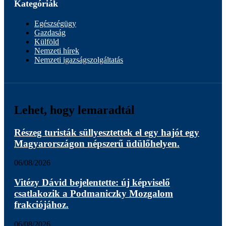
Kategóriák
Egészségügy
Gazdaság
Külföld
Nemzeti hírek
Nemzeti igazságszolgáltatás
Lehet, hogy lemaradtál
Részeg turisták süllyesztettek el egy hajót egy
Magyarországon népszerű üdülőhelyen.
06/08/2026
Vitézy Dávid bejelentette: új képviselő
csatlakozik a Podmaniczky Mozgalom
frakciójához.
06/08/2026