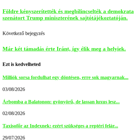
Földre kényszerítették és megbilincselték a demokrata
szenátort Trump miniszterének sajtótájékoztatóján.
Következő bejegyzés
Már két támadás érte Iránt, így élik meg a helyiek.
Ezt is kedvelheted
Milliók sorsa fordulhat egy döntésen, erre sok magyarnak...
03/08/2026
Árbomba a Balatonon: gyönyörű, de lassan luxus lesz...
02/08/2026
Taxisofőr az Indexnek: ezért szükséges a reptéri felár...
29/07/2026