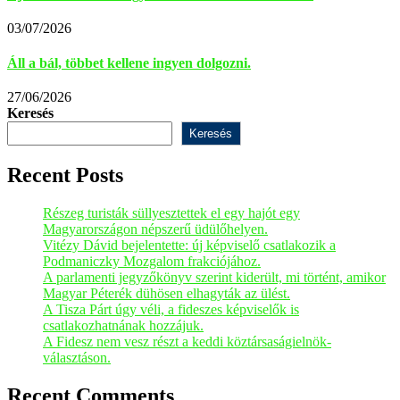
03/07/2026
Áll a bál, többet kellene ingyen dolgozni.
27/06/2026
Keresés
Keresés
Recent Posts
Részeg turisták süllyesztettek el egy hajót egy
Magyarországon népszerű üdülőhelyen.
Vitézy Dávid bejelentette: új képviselő csatlakozik a
Podmaniczky Mozgalom frakciójához.
A parlamenti jegyzőkönyv szerint kiderült, mi történt, amikor
Magyar Péterék dühösen elhagyták az ülést.
A Tisza Párt úgy véli, a fideszes képviselők is
csatlakozhatnának hozzájuk.
A Fidesz nem vesz részt a keddi köztársaságielnök-
választáson.
Recent Comments