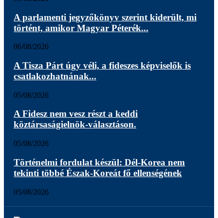
A parlamenti jegyzőkönyv szerint kiderült, mi
történt, amikor Magyar Péterék...
06/08/2026
A Tisza Párt úgy véli, a fideszes képviselők is
csatlakozhatnának...
05/08/2026
A Fidesz nem vesz részt a keddi
köztársaságielnök-választáson.
05/08/2026
Történelmi fordulat készül: Dél-Korea nem
tekinti többé Észak-Koreát fő ellenségének
05/08/2026