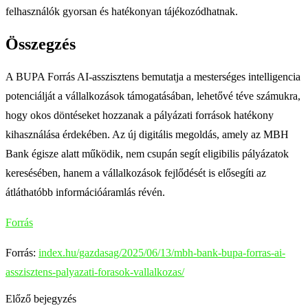
felhasználók gyorsan és hatékonyan tájékozódhatnak.
Összegzés
A BUPA Forrás AI-asszisztens bemutatja a mesterséges intelligencia
potenciálját a vállalkozások támogatásában, lehetővé téve számukra,
hogy okos döntéseket hozzanak a pályázati források hatékony
kihasználása érdekében. Az új digitális megoldás, amely az MBH
Bank égisze alatt működik, nem csupán segít eligibilis pályázatok
keresésében, hanem a vállalkozások fejlődését is elősegíti az
átláthatóbb információáramlás révén.
Forrás
Forrás:
index.hu/gazdasag/2025/06/13/mbh-bank-bupa-forras-ai-
asszisztens-palyazati-forasok-vallalkozas/
Előző bejegyzés