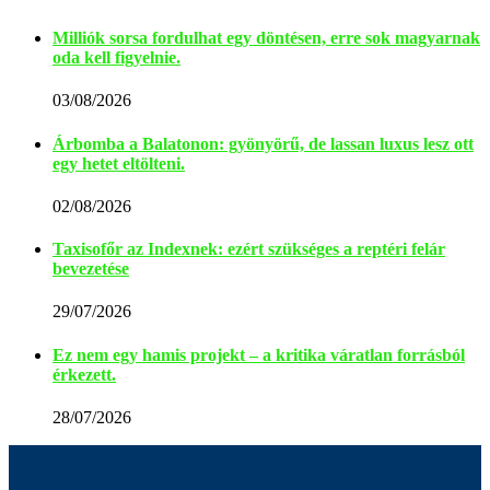
Milliók sorsa fordulhat egy döntésen, erre sok magyarnak
oda kell figyelnie.
03/08/2026
Árbomba a Balatonon: gyönyörű, de lassan luxus lesz ott
egy hetet eltölteni.
02/08/2026
Taxisofőr az Indexnek: ezért szükséges a reptéri felár
bevezetése
29/07/2026
Ez nem egy hamis projekt – a kritika váratlan forrásból
érkezett.
28/07/2026