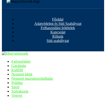
Főoldal
Adatvédelmi és Süti Szabályzat
Felhasználási feltételek
Kapcsolat
Rólunk
Süti szabályzat
Egészségügy
Gazdaság
Külföld
Nemzeti hírek
Nemzeti igazságszolgáltatás
Politika
Sport
Szórakozás
Vegyes