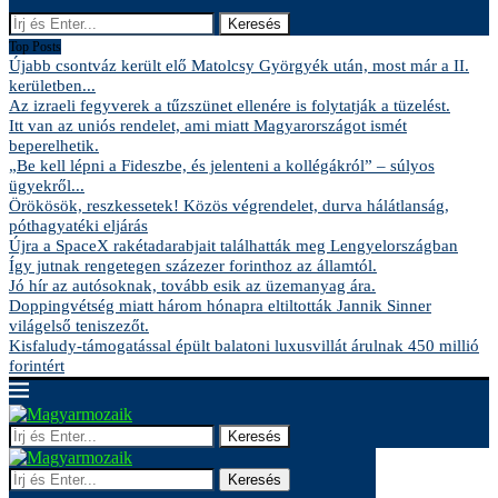
Keresés
Top Posts
Újabb csontváz került elő Matolcsy Györgyék után, most már a II.
kerületben...
Az izraeli fegyverek a tűzszünet ellenére is folytatják a tüzelést.
Itt van az uniós rendelet, ami miatt Magyarországot ismét
beperelhetik.
„Be kell lépni a Fideszbe, és jelenteni a kollégákról” – súlyos
ügyekről...
Örökösök, reszkessetek! Közös végrendelet, durva hálátlanság,
póthagyatéki eljárás
Újra a SpaceX rakétadarabjait találhatták meg Lengyelországban
Így jutnak rengetegen százezer forinthoz az államtól.
Jó hír az autósoknak, tovább esik az üzemanyag ára.
Doppingvétség miatt három hónapra eltiltották Jannik Sinner
világelső teniszezőt.
Kisfaludy-támogatással épült balatoni luxusvillát árulnak 450 millió
forintért
Keresés
Keresés