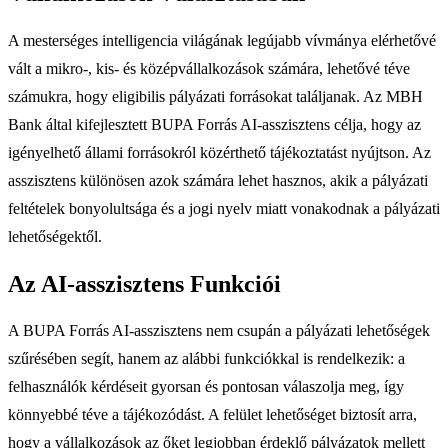
A mesterséges intelligencia világának legújabb vívmánya elérhetővé
vált a mikro-, kis- és középvállalkozások számára, lehetővé téve
számukra, hogy eligibilis pályázati forrásokat találjanak. Az MBH
Bank által kifejlesztett BUPA Forrás AI-asszisztens célja, hogy az
igényelhető állami forrásokról közérthető tájékoztatást nyújtson. Az
asszisztens különösen azok számára lehet hasznos, akik a pályázati
feltételek bonyolultsága és a jogi nyelv miatt vonakodnak a pályázati
lehetőségektől.
Az AI-asszisztens Funkciói
A BUPA Forrás AI-asszisztens nem csupán a pályázati lehetőségek
szűrésében segít, hanem az alábbi funkciókkal is rendelkezik: a
felhasználók kérdéseit gyorsan és pontosan válaszolja meg, így
könnyebbé téve a tájékozódást. A felület lehetőséget biztosít arra,
hogy a vállalkozások az őket legjobban érdeklő pályázatok mellett