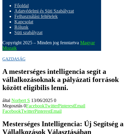
Főoldal
Adatvédelmi és Süti Szabályzat
Felhasználási feltételek
Kapcsolat
Rólunk
Süti szabályzat
Copyright 2025 – Minden jog fenntartva
Magyar
Mozaik
GAZDASÁG
A mesterséges intelligencia segít a
vállalkozásoknak a pályázati források
között eligibilis lenni.
által
Norbert S
13/06/2025
0
Megosztás
0
Facebook
Twitter
Pinterest
Email
Facebook
Twitter
Pinterest
Email
Mesterséges Intelligencia: Új Segítség a
Vállalkozások Választásában