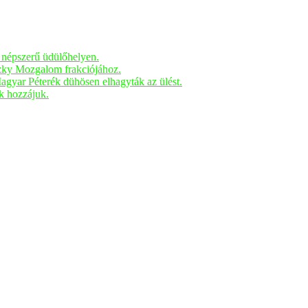
n népszerű üdülőhelyen.
czky Mozgalom frakciójához.
Magyar Péterék dühösen elhagyták az ülést.
ak hozzájuk.