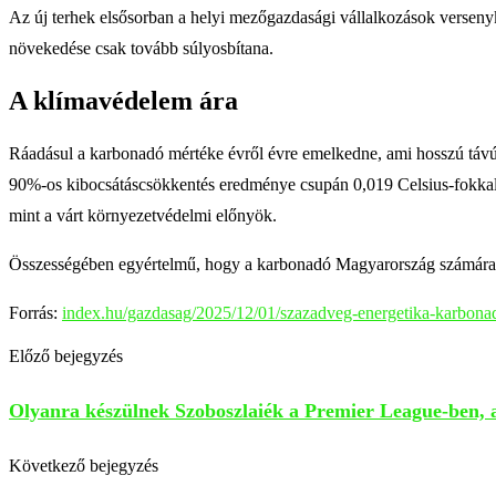
Az új terhek elsősorban a helyi mezőgazdasági vállalkozások versenyk
növekedése csak tovább súlyosbítana.
A klímavédelem ára
Ráadásul a karbonadó mértéke évről évre emelkedne, ami hosszú távú 
90%-os kibocsátáscsökkentés eredménye csupán 0,019 Celsius-fokkal mé
mint a várt környezetvédelmi előnyök.
Összességében egyértelmű, hogy a karbonadó Magyarország számára dr
Forrás:
index.hu/gazdasag/2025/12/01/szazadveg-energetika-karbona
Előző bejegyzés
Olyanra készülnek Szoboszlaiék a Premier League-ben, 
Következő bejegyzés