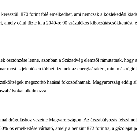
et keresztül: 870 forint fölé emelkedhet, ami nemcsak a közlekedési kia
, amely célul tűzte ki a 2040-re 90 százalékos kibocsátáscsökkentést,
ének ösztönzése lenne, azonban a Századvég elemzői rámutatnak, hogy 
ár most is jelentősen többet fizetnek az energiaárakért, mint más régiók
zsiköltségek megszorító hatásai fokozódhatnak. Magyarország eddig sike
faszabályokat alkalmazza.
mai dráguláshoz vezetne Magyarországon. Az árszabályozás felszámolása
0%-os emelkedése várható, amely a benzint 872 forintra, a gázolajat pe