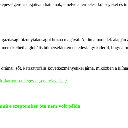
épességére is negatívan hatnának, emelve a termelési költségeket és t
gazdasági bizonytalanságot hozna magával. A klímamodellek alapján a 
rsékelheti a globális hőmérséklet-emelkedést. Így kiderül, hogy a brü
ámai, sőt, katasztrofális következményekkel járna, miközben a klíma
do-karbonsemlegesseg-energiavalsag/
amire szeptember óta nem volt példa