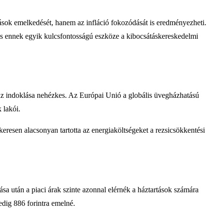
dások emelkedését, hanem az infláció fokozódását is eredményezheti.
 és ennek egyik kulcsfontosságú eszköze a kibocsátáskereskedelmi
az indoklása nehézkes. Az Európai Unió a globális üvegházhatású
 lakói.
resen alacsonyan tartotta az energiaköltségeket a rezsicsökkentési
 után a piaci árak szinte azonnal elérnék a háztartások számára
dig 886 forintra emelné.