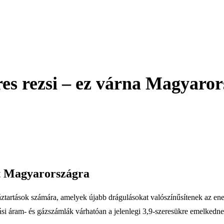
res rezsi – ez várna Magyaror
tt Magyarországra
tartások számára, amelyek újabb drágulásokat valószínűsítenek az ener
ási áram- és gázszámlák várhatóan a jelenlegi 3,9-szeresükre emelkednek