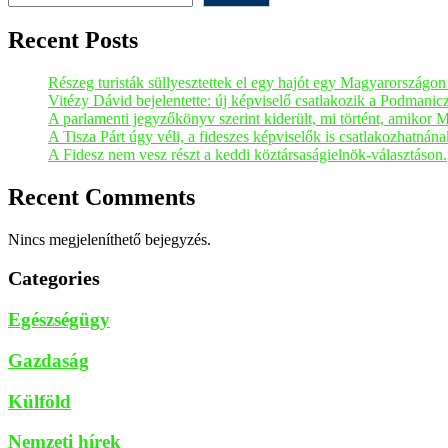
Recent Posts
Részeg turisták süllyesztettek el egy hajót egy Magyarországo
Vitézy Dávid bejelentette: új képviselő csatlakozik a Podmani
A parlamenti jegyzőkönyv szerint kiderült, mi történt, amikor 
A Tisza Párt úgy véli, a fideszes képviselők is csatlakozhatnán
A Fidesz nem vesz részt a keddi köztársaságielnök-választáson.
Recent Comments
Nincs megjeleníthető bejegyzés.
Categories
Egészségügy
Gazdaság
Külföld
Nemzeti hírek