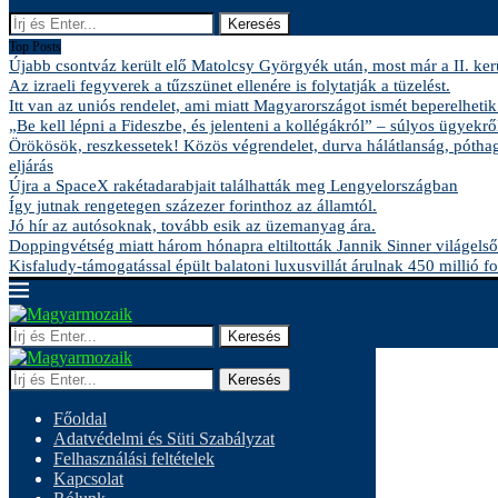
Keresés
Top Posts
Újabb csontváz került elő Matolcsy Györgyék után, most már a II. kerü
Az izraeli fegyverek a tűzszünet ellenére is folytatják a tüzelést.
Itt van az uniós rendelet, ami miatt Magyarországot ismét beperelhetik
„Be kell lépni a Fideszbe, és jelenteni a kollégákról” – súlyos ügyekről
Örökösök, reszkessetek! Közös végrendelet, durva hálátlanság, pótha
eljárás
Újra a SpaceX rakétadarabjait találhatták meg Lengyelországban
Így jutnak rengetegen százezer forinthoz az államtól.
Jó hír az autósoknak, tovább esik az üzemanyag ára.
Doppingvétség miatt három hónapra eltiltották Jannik Sinner világelső
Kisfaludy-támogatással épült balatoni luxusvillát árulnak 450 millió fo
Keresés
Keresés
Főoldal
Adatvédelmi és Süti Szabályzat
Felhasználási feltételek
Kapcsolat