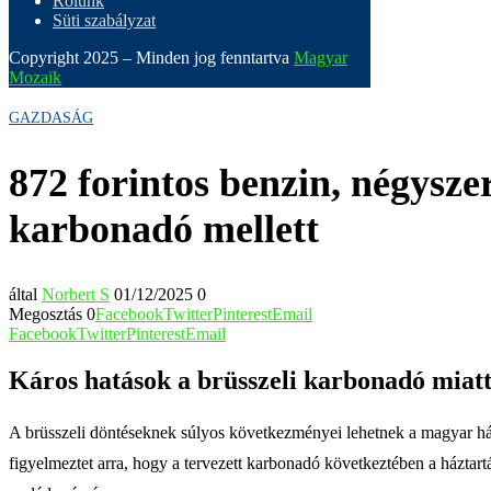
Rólunk
Süti szabályzat
Copyright 2025 – Minden jog fenntartva
Magyar
Mozaik
GAZDASÁG
872 forintos benzin, négysze
karbonadó mellett
által
Norbert S
01/12/2025
0
Megosztás
0
Facebook
Twitter
Pinterest
Email
Facebook
Twitter
Pinterest
Email
Káros hatások a brüsszeli karbonadó mia
A brüsszeli döntéseknek súlyos következményei lehetnek a magyar ház
figyelmeztet arra, hogy a tervezett karbonadó következtében a háztart