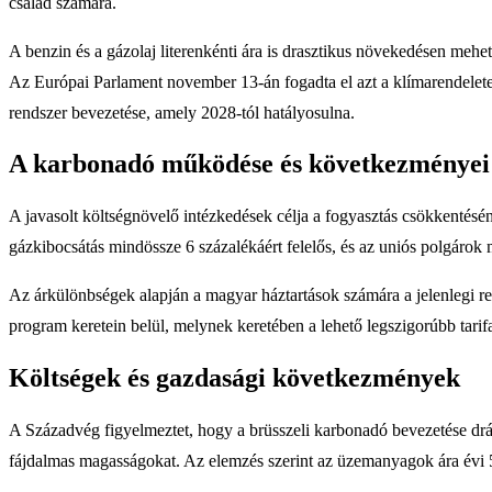
család számára.
A benzin és a gázolaj literenkénti ára is drasztikus növekedésen meh
Az Európai Parlament november 13-án fogadta el azt a klímarendeletet
rendszer bevezetése, amely 2028-tól hatályosulna.
A karbonadó működése és következményei
A javasolt költségnövelő intézkedések célja a fogyasztás csökkentés
gázkibocsátás mindössze 6 százalékáért felelős, és az uniós polgárok m
Az árkülönbségek alapján a magyar háztartások számára a jelenlegi re
program keretein belül, melynek keretében a lehető legszigorúbb tari
Költségek és gazdasági következmények
A Századvég figyelmeztet, hogy a brüsszeli karbonadó bevezetése drá
fájdalmas magasságokat. Az elemzés szerint az üzemanyagok ára évi 5