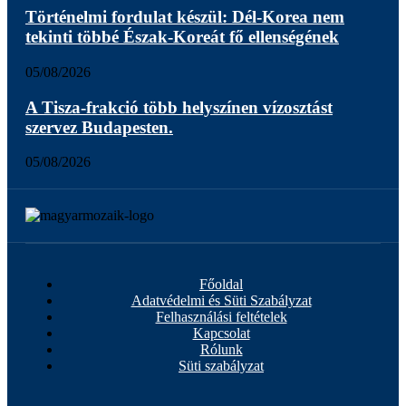
Történelmi fordulat készül: Dél-Korea nem
tekinti többé Észak-Koreát fő ellenségének
05/08/2026
A Tisza-frakció több helyszínen vízosztást
szervez Budapesten.
05/08/2026
Főoldal
Adatvédelmi és Süti Szabályzat
Felhasználási feltételek
Kapcsolat
Rólunk
Süti szabályzat