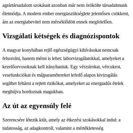
agrártársadalom szokásait azonban már nem örökölte társadalmunk
életmódja. A modern ember energiaszükséglete jelentősen csökkent,
ám az energiabevitel nem mérséklődött ennek megfelelően.
Vizsgálati kétségek és diagnózispontok
A magyar konyhában rejlő egészségügyi kihívásokat nemcsak
felsorolni, hanem mérni is lehet: laborvizsgálatokkal, amelyeket a
kezelőorvosoknak kell irányítaniuk. Egy vérzsírokat, vércukrot,
vesefunkciókat és májparamétereket lefedő alapos kivizsgálás
segíthet feltárni a rejtett rizikókat, amelyeket az energiadús ételek
megbújva hordoznak magukban.
Az út az egyensúly felé
Szerencsére létezik kiút, amely az étkezési szokásokkal indul: a
tudatosság, az adagkontroll, valamint a mértékletesség