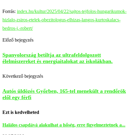
Forrás:
index.hu/kultur/2025/04/22/sajtos-tejfolos-hungarikumok-
hizlalo-zsiros-etelek-obezitologus-elhizas-langos-kurtoskalacs-
bedros-j.-robert/
Előző bejegyzés
Spanyolország betiltja az ultrafeldolgozott
élelmiszereket és energiaitalokat az iskolákban.
Következő bejegyzés
Autós üldözés Győrben, 165-tel menekült a rendőrök
elől egy férfi
Ezt is kedvelheted
Halálos csapdává alakulhat a hőség, erre figyelmeztetnek a...