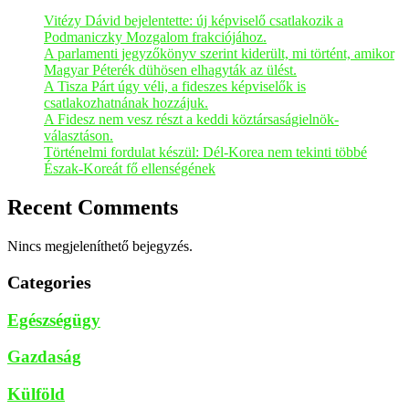
Vitézy Dávid bejelentette: új képviselő csatlakozik a
Podmaniczky Mozgalom frakciójához.
A parlamenti jegyzőkönyv szerint kiderült, mi történt, amikor
Magyar Péterék dühösen elhagyták az ülést.
A Tisza Párt úgy véli, a fideszes képviselők is
csatlakozhatnának hozzájuk.
A Fidesz nem vesz részt a keddi köztársaságielnök-
választáson.
Történelmi fordulat készül: Dél-Korea nem tekinti többé
Észak-Koreát fő ellenségének
Recent Comments
Nincs megjeleníthető bejegyzés.
Categories
Egészségügy
Gazdaság
Külföld