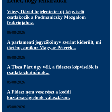
Lehet, hogy lemaradtál
Vitézy Dávid bejelentette: új képviselő
csatlakozik a Podmaniczky Mozgalom
frakciójához.
06/08/2026
A parlamenti jegyzőkönyv szerint kiderült, mi
történt, amikor Magyar Péterék...
06/08/2026
A Tisza Párt úgy véli, a fideszes képviselők is
csatlakozhatnának...
05/08/2026
A Fidesz nem vesz részt a keddi
köztársaságielnök-választáson.
05/08/2026