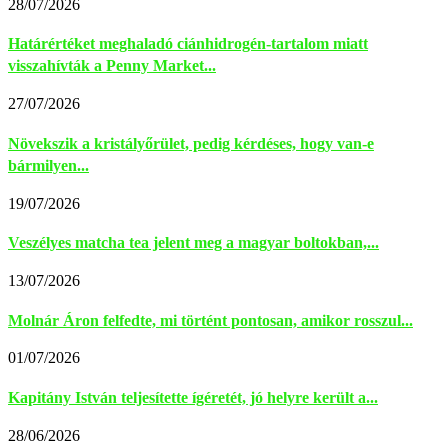
28/07/2026
Határértéket meghaladó ciánhidrogén-tartalom miatt
visszahívták a Penny Market...
27/07/2026
Növekszik a kristályőrület, pedig kérdéses, hogy van-e
bármilyen...
19/07/2026
Veszélyes matcha tea jelent meg a magyar boltokban,...
13/07/2026
Molnár Áron felfedte, mi történt pontosan, amikor rosszul...
01/07/2026
Kapitány István teljesítette ígéretét, jó helyre került a...
28/06/2026