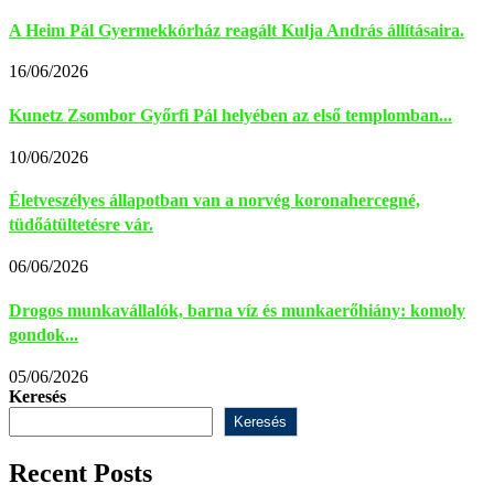
A Heim Pál Gyermekkórház reagált Kulja András állításaira.
16/06/2026
Kunetz Zsombor Győrfi Pál helyében az első templomban...
10/06/2026
Életveszélyes állapotban van a norvég koronahercegné,
tüdőátültetésre vár.
06/06/2026
Drogos munkavállalók, barna víz és munkaerőhiány: komoly
gondok...
05/06/2026
Keresés
Keresés
Recent Posts