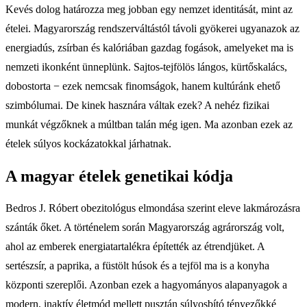
Kevés dolog határozza meg jobban egy nemzet identitását, mint az
ételei. Magyarország rendszerváltástól távoli gyökerei ugyanazok az
energiadús, zsírban és kalóriában gazdag fogások, amelyeket ma is
nemzeti ikonként ünneplünk. Sajtos-tejfölös lángos, kürtőskalács,
dobostorta − ezek nemcsak finomságok, hanem kultúránk ehető
szimbólumai. De kinek hasznára váltak ezek? A nehéz fizikai
munkát végzőknek a múltban talán még igen. Ma azonban ezek az
ételek súlyos kockázatokkal járhatnak.
A magyar ételek genetikai kódja
Bedros J. Róbert obezitológus elmondása szerint eleve lakmározásra
szánták őket. A történelem során Magyarország agrárország volt,
ahol az emberek energiatartalékra építették az étrendjüket. A
sertészsír, a paprika, a füstölt húsok és a tejföl ma is a konyha
központi szereplői. Azonban ezek a hagyományos alapanyagok a
modern, inaktív életmód mellett pusztán súlyosbító tényezőkké