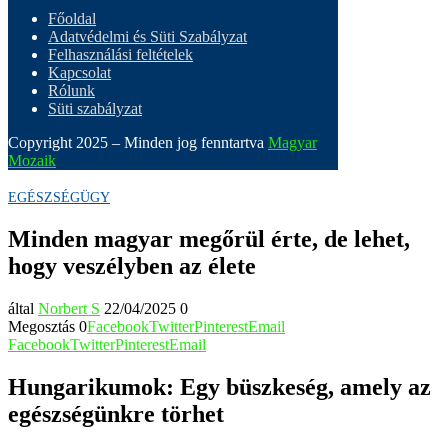
Főoldal
Adatvédelmi és Süti Szabályzat
Felhasználási feltételek
Kapcsolat
Rólunk
Süti szabályzat
Copyright 2025 – Minden jog fenntartva
Magyar
Mozaik
EGÉSZSÉGÜGY
Minden magyar megőrül érte, de lehet,
hogy veszélyben az élete
által
Norbert S
22/04/2025
0
Megosztás
0
Facebook
Twitter
Pinterest
Email
Facebook
Twitter
Pinterest
Email
Hungarikumok: Egy büszkeség, amely az
egészségünkre törhet