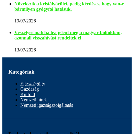
Növekszik a kristályőrület, pedig kérdéses, hogy van-e
bármilyen gyógyító hatásuk.
19/07/2026
Veszélyes matcha tea jelent meg a magyar boltokban,
azonnali visszahívást rendeltek el
13/07/2026
Kategóriák
Egészségügy
Gazdaság
Külföld
Nemzeti hírek
Nemzeti igazságszolgáltatás