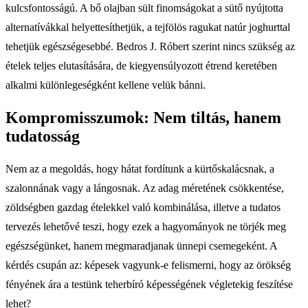
kulcsfontosságú. A bő olajban sült finomságokat a sütő nyújtotta
alternatívákkal helyettesíthetjük, a tejfölös ragukat natúr joghurttal
tehetjük egészségesebbé. Bedros J. Róbert szerint nincs szükség az
ételek teljes elutasítására, de kiegyensúlyozott étrend keretében
alkalmi különlegeségként kellene velük bánni.
Kompromisszumok: Nem tiltás, hanem
tudatosság
Nem az a megoldás, hogy hátat fordítunk a kürtőskalácsnak, a
szalonnának vagy a lángosnak. Az adag méretének csökkentése,
zöldségben gazdag ételekkel való kombinálása, illetve a tudatos
tervezés lehetővé teszi, hogy ezek a hagyományok ne törjék meg
egészségünket, hanem megmaradjanak ünnepi csemegeként. A
kérdés csupán az: képesek vagyunk-e felismerni, hogy az örökség
fényének ára a testünk teherbíró képességének végletekig feszítése
lehet?