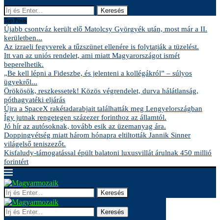
Keresés
Top Posts
Újabb csontváz került elő Matolcsy Györgyék után, most már a II.
kerületben...
Az izraeli fegyverek a tűzszünet ellenére is folytatják a tüzelést.
Itt van az uniós rendelet, ami miatt Magyarországot ismét
beperelhetik.
„Be kell lépni a Fideszbe, és jelenteni a kollégákról” – súlyos
ügyekről...
Örökösök, reszkessetek! Közös végrendelet, durva hálátlanság,
póthagyatéki eljárás
Újra a SpaceX rakétadarabjait találhatták meg Lengyelországban
Így jutnak rengetegen százezer forinthoz az államtól.
Jó hír az autósoknak, tovább esik az üzemanyag ára.
Doppingvétség miatt három hónapra eltiltották Jannik Sinner
világelső teniszezőt.
Kisfaludy-támogatással épült balatoni luxusvillát árulnak 450 millió
forintért
Keresés
Keresés