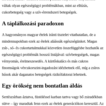
váltak olyan egészségügyi problémákban, mint az elhízás,
cukorbetegség vagy a szív-érrendszeri betegségek.
A táplálkozási paradoxon
A hagyományos magyar ételek iránti tisztelet vitathatatlan, de a
mindennapokban ezek az ételek aláássák egészségünket. Magas
zsír-, só- és cukortartalmukkal közvetlen összefüggésbe hozhatók az
egészségügyi problémák hosszú listájával: szívbetegségek, magas
vérnyomás, érelmeszesedés. A kürtőskalács és más cukros
finomságok vércukorszint-ingadozást idézhetnek elő, míg a zsíros
húsok akár daganatos betegségek rizikófaktorai lehetnek.
Egy örökség nem bontatlan áldás
Sertészsírban áztatva, füstöléssel karban tartva vagy bő zsiradékban
sütve – így maradtak fenn ezek az ételek generációkon keresztül. Az