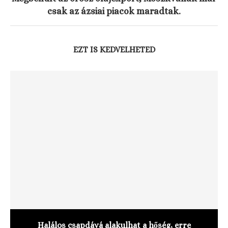
csak az ázsiai piacok maradtak.
EZT IS KEDVELHETED
Halálos csapdává alakulhat a hőség, erre