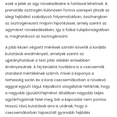
ezek a jelek az agy növekedésére is hatással lehetnek. A
prenatális ösztrogén különösen fontos szerepet játszik az
idegi fejlődést szabályozó folyamatokban, összhangban
az ösztrogénezett majom hipotézissel, amely szerint az
agyméret növekedésében, így a fizikai tulajdonságokban
is, meghatározó az ösztrogénszint.
A jobb kézen végzett mérések szintén követik a korábbi
kutatások eredményeit, amelyek szerint az
ujjarányhatások a test jobb oldalán erősebben
érvényesülnek. A fej kerülete továbbra is a csecsemők
standard mértékének számít, mivel a koponya a
terhesség során és a korai csecsemőkorban a növekvő
aggyal együtt tágul. Képalkotó vizsgálatok feltárták, hogy
a nagyobb újszülöttfejméret általában nagyobb teljes
agytérfogatnak felel meg, bár a kapcsolat nem pontos.
Hosszú távú kutatások arra is utalnak, hogy a
csecsemőkorban tapasztalt gyorsabb fejlődés