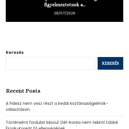
figyelmeztetnek a...
28/07/2026
Keresés
KERESÉS
Recent Posts
A Fidesz nem vesz részt a keddi köztársaságielnök-
választáson.
Történelmi fordulat készül: Dél-Korea nem tekinti többé
Észak-Koreát fő ellenségének