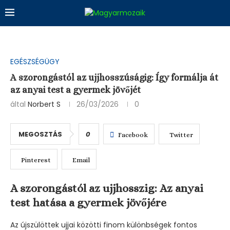
EGÉSZSÉGÜGY
A szorongástól az ujjhosszúságig: Így formálja át
az anyai test a gyermek jövőjét
által
Norbert S
26/03/2026
0
MEGOSZTÁS
0
Facebook
Twitter
Pinterest
Email
A szorongástól az ujjhosszig: Az anyai
test hatása a gyermek jövőjére
Az újszülöttek ujjai közötti finom különbségek fontos