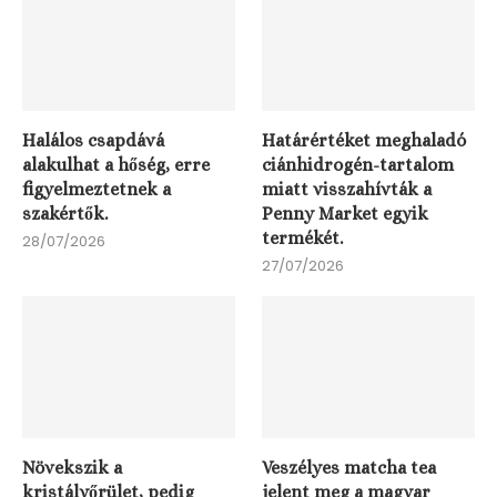
Halálos csapdává
Határértéket meghaladó
alakulhat a hőség, erre
ciánhidrogén-tartalom
figyelmeztetnek a
miatt visszahívták a
szakértők.
Penny Market egyik
termékét.
28/07/2026
27/07/2026
Növekszik a
Veszélyes matcha tea
kristályőrület, pedig
jelent meg a magyar