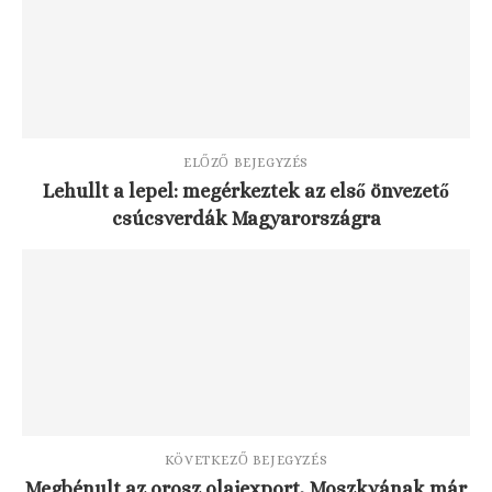
ELŐZŐ BEJEGYZÉS
Lehullt a lepel: megérkeztek az első önvezető
csúcsverdák Magyarországra
KÖVETKEZŐ BEJEGYZÉS
Megbénult az orosz olajexport, Moszkvának már