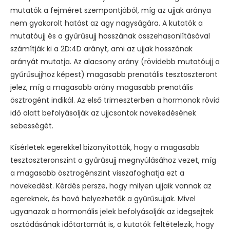
mutatók a fejméret szempontjából, míg az ujjak aránya
nem gyakorolt hatást az agy nagyságára. A kutatók a
mutatóujj és a gyűrűsujj hosszának összehasonlításával
számítják ki a 2D:4D arányt, ami az ujjak hosszának
arányát mutatja. Az alacsony arány (rövidebb mutatóujj a
gyűrűsujjhoz képest) magasabb prenatális tesztoszteront
jelez, míg a magasabb arány magasabb prenatális
ösztrogént indikál. Az első trimeszterben a hormonok rövid
idő alatt befolyásolják az ujjcsontok növekedésének
sebességét.
Kísérletek egerekkel bizonyították, hogy a magasabb
tesztoszteronszint a gyűrűsujj megnyúlásához vezet, míg
a magasabb ösztrogénszint visszafoghatja ezt a
növekedést. Kérdés persze, hogy milyen ujjaik vannak az
egereknek, és hová helyezhetők a gyűrűsujjak. Mivel
ugyanazok a hormonális jelek befolyásolják az idegsejtek
osztódásának időtartamát is, a kutatók feltételezik, hogy