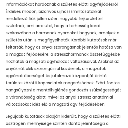
információkat hordoznak a születés előtti agyfejlődésről.
Érdekes módon, bizonyos ujjhosszmintázatokkal
rendelkező fiúk jellemzően nagyobb fejkerülettel
születnek, ami arra utal, hogy a terhesség korai
szakaszában a hormonok nyomokat hagynak, amelyek a
születés után is megfigyelhetők. Korábbi kutatások már
feltárták, hogy az anyai szorongásnak jelentős hatása van
a magzat fejlődésére; a stresszhormonok összefüggésbe
hozhatók a magzati agyhálózat változásaival. Azoknál az
anyáknál, akik szorongással küzdenek, a magzatok
agyának éberséget és jutalmazó központját érintő
területei közötti kapcsolatok megerősödnek. Ezért fontos
hangsúlyozni a mentálhigiénés gondozás szükségességét
a várandósság alatt, mivel az anyai stressz anatómiai
változásokat idéz elő a magzati agy fejlődésében.
Legújabb kutatások alapján kiderült, hogy a születés előtti
ösztrogén mennyisége szintén döntő jelentőségű a