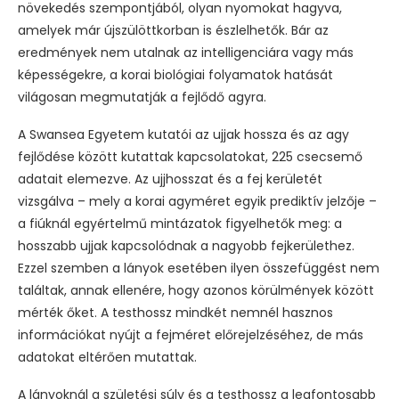
növekedés szempontjából, olyan nyomokat hagyva,
amelyek már újszülöttkorban is észlelhetők. Bár az
eredmények nem utalnak az intelligenciára vagy más
képességekre, a korai biológiai folyamatok hatását
világosan megmutatják a fejlődő agyra.
A Swansea Egyetem kutatói az ujjak hossza és az agy
fejlődése között kutattak kapcsolatokat, 225 csecsemő
adatait elemezve. Az ujjhosszat és a fej kerületét
vizsgálva – mely a korai agyméret egyik prediktív jelzője –
a fiúknál egyértelmű mintázatok figyelhetők meg: a
hosszabb ujjak kapcsolódnak a nagyobb fejkerülethez.
Ezzel szemben a lányok esetében ilyen összefüggést nem
találtak, annak ellenére, hogy azonos körülmények között
mérték őket. A testhossz mindkét nemnél hasznos
információkat nyújt a fejméret előrejelzéséhez, de más
adatokat eltérően mutattak.
A lányoknál a születési súly és a testhossz a legfontosabb