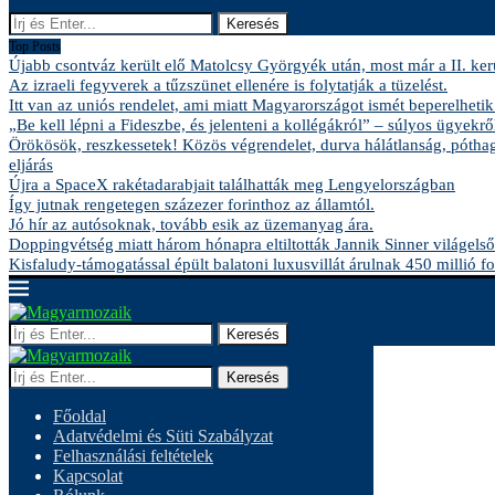
Keresés
Top Posts
Újabb csontváz került elő Matolcsy Györgyék után, most már a II. kerü
Az izraeli fegyverek a tűzszünet ellenére is folytatják a tüzelést.
Itt van az uniós rendelet, ami miatt Magyarországot ismét beperelhetik
„Be kell lépni a Fideszbe, és jelenteni a kollégákról” – súlyos ügyekről
Örökösök, reszkessetek! Közös végrendelet, durva hálátlanság, pótha
eljárás
Újra a SpaceX rakétadarabjait találhatták meg Lengyelországban
Így jutnak rengetegen százezer forinthoz az államtól.
Jó hír az autósoknak, tovább esik az üzemanyag ára.
Doppingvétség miatt három hónapra eltiltották Jannik Sinner világelső
Kisfaludy-támogatással épült balatoni luxusvillát árulnak 450 millió fo
Keresés
Keresés
Főoldal
Adatvédelmi és Süti Szabályzat
Felhasználási feltételek
Kapcsolat