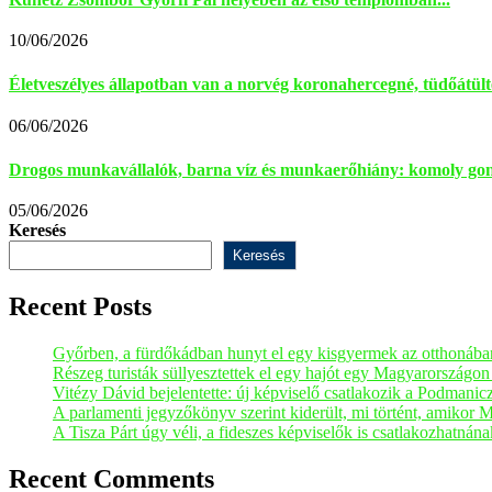
10/06/2026
Életveszélyes állapotban van a norvég koronahercegné, tüdőátülte
06/06/2026
Drogos munkavállalók, barna víz és munkaerőhiány: komoly gon
05/06/2026
Keresés
Keresés
Recent Posts
Győrben, a fürdőkádban hunyt el egy kisgyermek az otthonába
Részeg turisták süllyesztettek el egy hajót egy Magyarországo
Vitézy Dávid bejelentette: új képviselő csatlakozik a Podmani
A parlamenti jegyzőkönyv szerint kiderült, mi történt, amikor 
A Tisza Párt úgy véli, a fideszes képviselők is csatlakozhatnán
Recent Comments