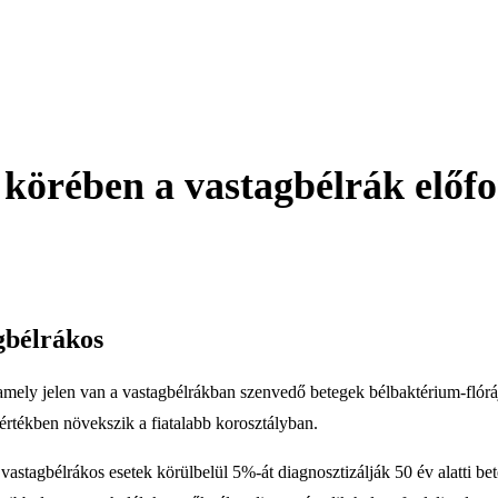
k körében a vastagbélrák előf
agbélrákos
amely jelen van a vastagbélrákban szenvedő betegek bélbaktérium-flóráj
értékben növekszik a fiatalabb korosztályban.
vastagbélrákos esetek körülbelül 5%-át diagnosztizálják 50 év alatti 