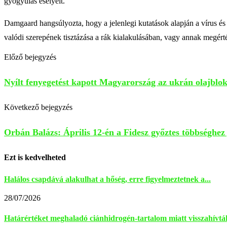
gyógyulás esélyeit.
Damgaard hangsúlyozta, hogy a jelenlegi kutatások alapján a vírus és 
valódi szerepének tisztázása a rák kialakulásában, vagy annak megérté
Előző bejegyzés
Nyílt fenyegetést kapott Magyarország az ukrán olajblo
Következő bejegyzés
Orbán Balázs: Április 12-én a Fidesz győztes többséghez 
Ezt is kedvelheted
Halálos csapdává alakulhat a hőség, erre figyelmeztetnek a...
28/07/2026
Határértéket meghaladó ciánhidrogén-tartalom miatt visszahívtá