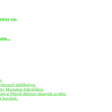
tésre vár.
dok...
n
n népszerű üdülőhelyen.
czky Mozgalom frakciójához.
Magyar Péterék dühösen elhagyták az ülést.
ak hozzájuk.