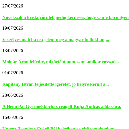
27/07/2026
Növekszik a kristályőrület, pedig kérdéses, hogy van-e bármilyen.
19/07/2026
Veszélyes matcha tea jelent meg a magyar boltokban,...
13/07/2026
Molnár Áron felfedte, mi történt pontosan, amikor rosszul...
01/07/2026
Kapitány István teljesítette ígéretét, jó helyre került a...
28/06/2026
A Heim Pál Gyermekkórház reagált Kulja András állításaira.
16/06/2026
Kunetz Zsombor Győrfi Pál helyében az első templomban...