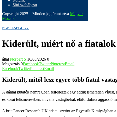
Rólunk
Süti szabályzat
Copyright 2025 – Minden jog fenntartva
Magyar
Mozaik
EGÉSZSÉGÜGY
Kiderült, miért nő a fiatalo
által
Norbert S
16/03/2026
0
Megosztás
0
Facebook
Twitter
Pinterest
Email
Facebook
Twitter
Pinterest
Email
Kiderült, mitől lesz egyre több fiatal vast
A dániai kutatók nemrégiben felfedeztek egy eddig ismeretlen vírust, 
és korai felismerésében, mivel a vastagbélrák előfordulása aggasztó m
A brit Cancer Research UK adatai szerint az Egyesült Királyságban a 