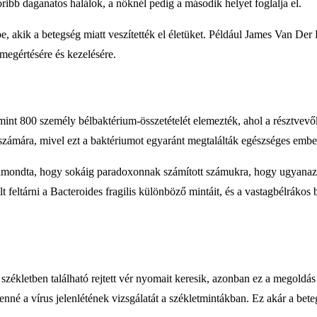
koribb daganatos halálok, a nőknél pedig a második helyet foglalja el.
e, akik a betegség miatt veszítették el életüket. Például James Van Der
 megértésére és kezelésére.
nt 800 személy bélbaktérium-összetételét elemezték, ahol a résztvevők
ok számára, mivel ezt a baktériumot egyaránt megtalálták egészséges embe
mondta, hogy sokáig paradoxonnak számított számukra, hogy ugyanaz 
t feltárni a Bacteroides fragilis különböző mintáit, és a vastagbélráko
 a székletben található rejtett vér nyomait keresik, azonban ez a megol
nné a vírus jelenlétének vizsgálatát a székletmintákban. Ez akár a beteg