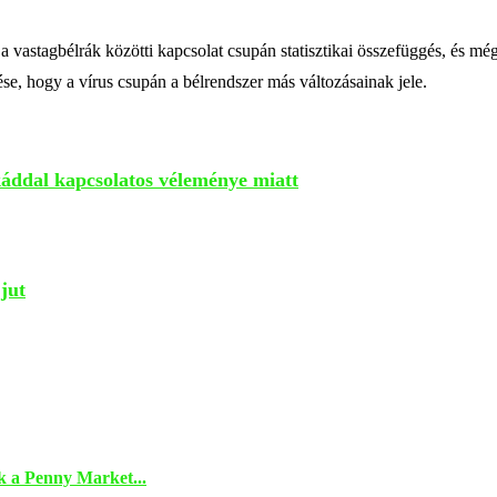
a vastagbélrák közötti kapcsolat csupán statisztikai összefüggés, és mé
se, hogy a vírus csupán a bélrendszer más változásainak jele.
káddal kapcsolatos véleménye miatt
jut
k a Penny Market...