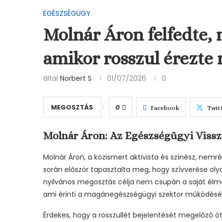
EGÉSZSÉGÜGY
Molnár Áron felfedte, 
amikor rosszul érezte
által
Norbert S
01/07/2026
0
MEGOSZTÁS
0
Facebook
Twit
Molnár Áron: Az Egészségügyi Vissza
Molnár Áron, a közismert aktivista és színész, nemr
során először tapasztalta meg, hogy szívverése ol
nyilvános megosztás célja nem csupán a saját élmé
ami érinti a magánegészségügyi szektor működését
Érdekes, hogy a rosszullét bejelentését megelőző öt