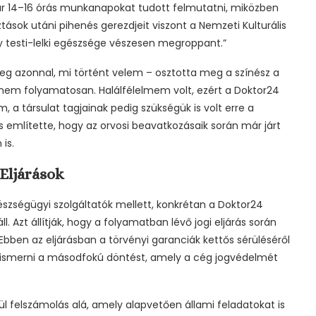
kár 14–16 órás munkanapokat tudott felmutatni, miközben
sztások utáni pihenés gerezdjeit viszont a Nemzeti Kulturális
gy testi-lelki egészsége vészesen megroppant.”
g azonnal, mi történt velem – osztotta meg a színész a
anem folyamatosan. Halálfélelmem volt, ezért a Doktor24
 a társulat tagjainak pedig szükségük is volt erre a
s említette, hogy az orvosi beavatkozásaik során már járt
is.
 Eljárások
észségügyi szolgáltatók mellett, konkrétan a Doktor24
l. Azt állítják, hogy a folyamatban lévő jogi eljárás során
„Ebben az eljárásban a törvényi garanciák kettős sérüléséről
gismerni a másodfokú döntést, amely a cég jogvédelmét
ül felszámolás alá, amely alapvetően állami feladatokat is