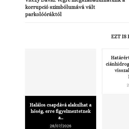
korrupció szimbólumává vált
parkolóóráktól
EZT IS
Határér
ciánhidro
vissza
2
Halálos csapdává alakulhat a
hőség, erre figyelmeztetnek
a...
28/07/2026