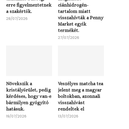
erre figyelmeztetnek
ciánhidrogén-
a szakértők.
tartalom miatt
visszahívták a Penny
28/07/2026
Market egyik
termékét.
27/07/2026
Növekszik a
Veszélyes matcha tea
kristályőrület, pedig
jelent meg a magyar
kérdéses, hogy van-e
boltokban, azonnali
bármilyen gyógyító
visszahívást
hatásuk.
rendeltek el
19/07/2026
13/07/2026