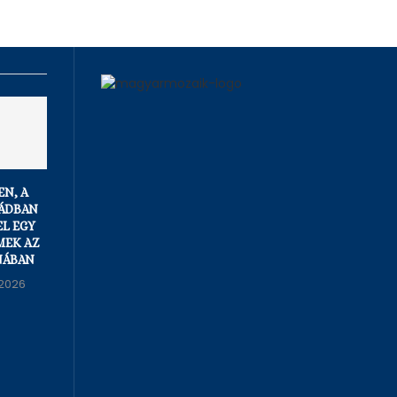
N, A
ÁDBAN
L EGY
MEK AZ
NÁBAN
2026