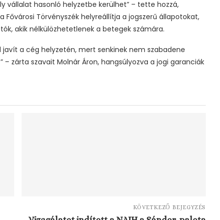
 vállalat hasonló helyzetbe kerülhet” – tette hozzá,
Fővárosi Törvényszék helyreállítja a jogszerű állapotokat,
tók, akik nélkülözhetetlenek a betegek számára.
el javít a cég helyzetén, mert senkinek nem szabadene
” – zárta szavait Molnár Áron, hangsúlyozva a jogi garanciák
KÖVETKEZŐ BEJEGYZÉS
Vizsgálatot indított a NAIH a Sándor-palota