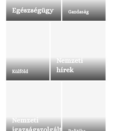
Egészségügy
Gazdaság
Nemzeti
hírek
Külföld
Nemzeti
igazságszolgáltatás