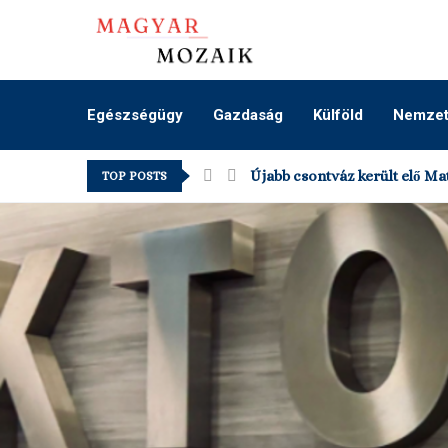
Egészségügy
Gazdaság
Külföld
Nemzeti
Újabb csontváz került elő Mat
TOP POSTS