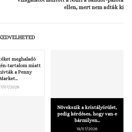
ellen, mert nem adták ki
 KEDVELHETED
téket meghaladó
gén-tartalom miatt
hívták a Penny
Market...
7/07/2026
Növekszik a kristályőrület,
pedig kérdéses, hogy van-e
bármilyen...
19/07/2026