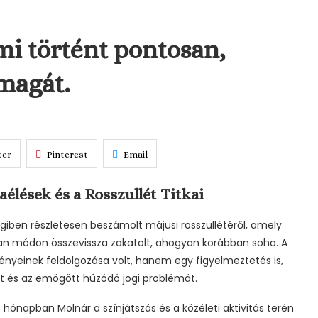
mi történt pontosan,
 magát.
ter
Pinterest
Email
élések és a Rosszullét Titkai
égiben részletesen beszámolt májusi rosszullétéről, amely
yan módon összevissza zakatolt, ahogyan korábban soha. A
nyeinek feldolgozása volt, hanem egy figyelmeztetés is,
 és az emögött húzódó jogi problémát.
 hónapban Molnár a színjátszás és a közéleti aktivitás terén