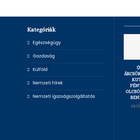
Kategóriák
Egészségügy
Gazdaság
Ú
Külföld
ÁRCSÖ
KU
Nemzeti hírek
PÉN
OLCSÓ
Nemzeti igazságszolgáltatás
BENZ
06/