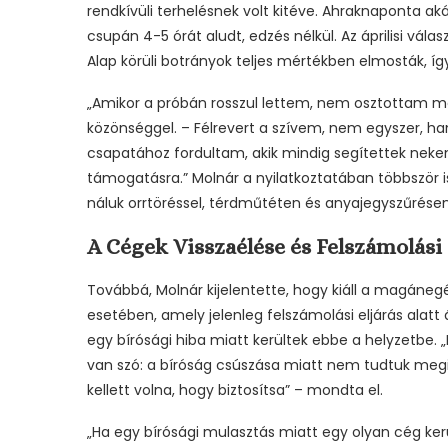
rendkívüli terhelésnek volt kitéve. Ahraknaponta a
csupán 4-5 órát aludt, edzés nélkül. Az áprilisi vála
Alap körüli botrányok teljes mértékben elmosták, í
„Amikor a próbán rosszul lettem, nem osztottam me
közönséggel. – Félrevert a szívem, nem egyszer, h
csapatához fordultam, akik mindig segítettek nekem,
támogatásra.” Molnár a nyilatkoztatában többször i
náluk orrtöréssel, térdműtéten és anyajegyszűrésen 
A Cégek Visszaélése és Felszámolási
Továbbá, Molnár kijelentette, hogy kiáll a magáneg
esetében, amely jelenleg felszámolási eljárás alatt ál
egy bírósági hiba miatt kerültek ebbe a helyzetbe. 
van szó: a bíróság csúszása miatt nem tudtuk me
kellett volna, hogy biztosítsa” – mondta el.
„Ha egy bírósági mulasztás miatt egy olyan cég ker