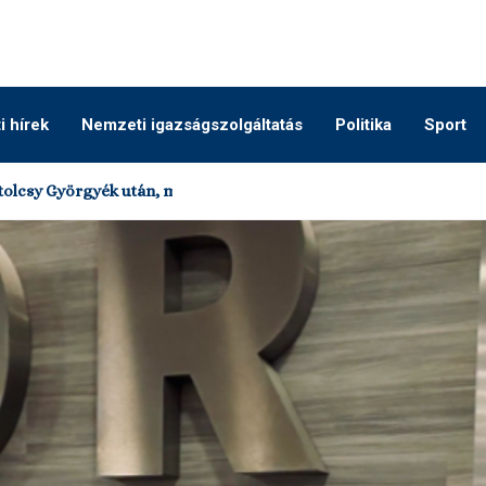
 hírek
Nemzeti igazságszolgáltatás
Politika
Sport
olcsy Györgyék után, most már a II. kerületben...