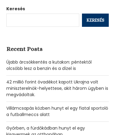
Keresés
KERESÉS
Recent Posts
Újabb árcsökkentés a kutakon: péntektől
olcsóbb lesz a benzin és a dízel is
42 millió forint óvadékot kapott Ukrajna volt
miniszterelnök-helyettese, akit három ügyben is
megvádoltak.
Villámcsapás közben hunyt el egy fiatal sportoló
a futballmeccs alatt
Győrben, a fürdőkádban hunyt el egy
kisgyermek az otthonában