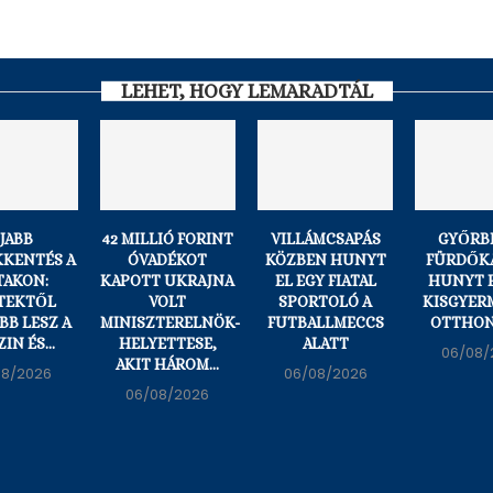
LEHET, HOGY LEMARADTÁL
JABB
42 MILLIÓ FORINT
VILLÁMCSAPÁS
GYŐRBE
KKENTÉS A
ÓVADÉKOT
KÖZBEN HUNYT
FÜRDŐK
TAKON:
KAPOTT UKRAJNA
EL EGY FIATAL
HUNYT E
TEKTŐL
VOLT
SPORTOLÓ A
KISGYER
BB LESZ A
MINISZTERELNÖK-
FUTBALLMECCS
OTTHO
IN ÉS...
HELYETTESE,
ALATT
06/08/
AKIT HÁROM...
08/2026
06/08/2026
06/08/2026