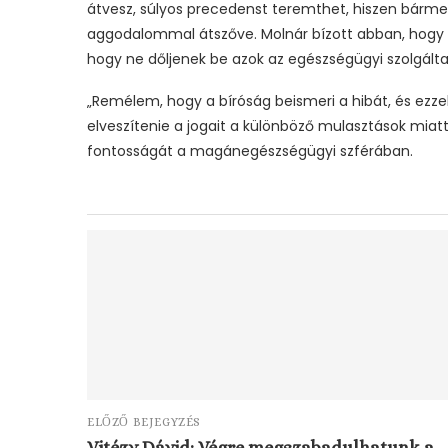
átvesz, súlyos precedenst teremthet, hiszen bármely
aggodalommal átszőve. Molnár bízott abban, hogy a 
hogy ne dőljenek be azok az egészségügyi szolgálta
„Remélem, hogy a bíróság beismeri a hibát, és ezz
elveszítenie a jogait a különböző mulasztások miatt
fontosságát a magánegészségügyi szférában.
ELŐZŐ BEJEGYZÉS
Vitézy Dávid: Végre megszabadulhatunk a