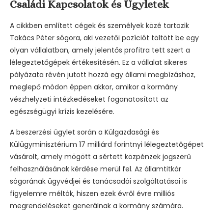
Családi Kapcsolatok és Ügyletek
A cikkben említett cégek és személyek közé tartozik
Takács Péter sógora, aki vezetői pozíciót töltött be egy
olyan vállalatban, amely jelentős profitra tett szert a
lélegeztetőgépek értékesítésén. Ez a vállalat sikeres
pályázata révén jutott hozzá egy állami megbízáshoz,
meglepő módon éppen akkor, amikor a kormány
vészhelyzeti intézkedéseket foganatosított az
egészségügyi krízis kezelésére.
A beszerzési ügylet során a Külgazdasági és
Külügyminisztérium 17 milliárd forintnyi lélegeztetőgépet
vásárolt, amely mögött a sértett közpénzek jogszerű
felhasználásának kérdése merül fel. Az államtitkár
sógorának ügyvédjei és tanácsadói szolgáltatásai is
figyelemre méltók, hiszen ezek évről évre milliós
megrendeléseket generálnak a kormány számára.