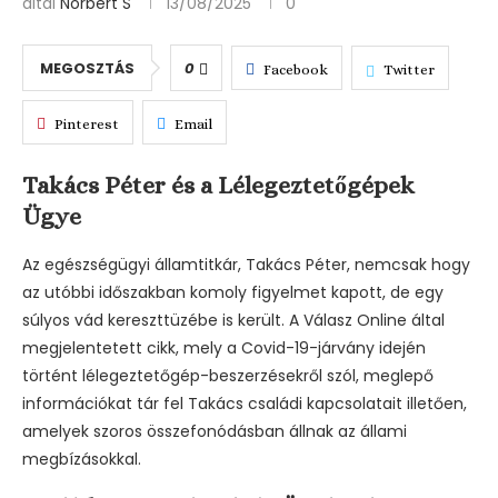
által
Norbert S
13/08/2025
0
MEGOSZTÁS
0
Facebook
Twitter
Pinterest
Email
Takács Péter és a Lélegeztetőgépek
Ügye
Az egészségügyi államtitkár, Takács Péter, nemcsak hogy
az utóbbi időszakban komoly figyelmet kapott, de egy
súlyos vád kereszttüzébe is került. A Válasz Online által
megjelentetett cikk, mely a Covid-19-járvány idején
történt lélegeztetőgép-beszerzésekről szól, meglepő
információkat tár fel Takács családi kapcsolatait illetően,
amelyek szoros összefonódásban állnak az állami
megbízásokkal.