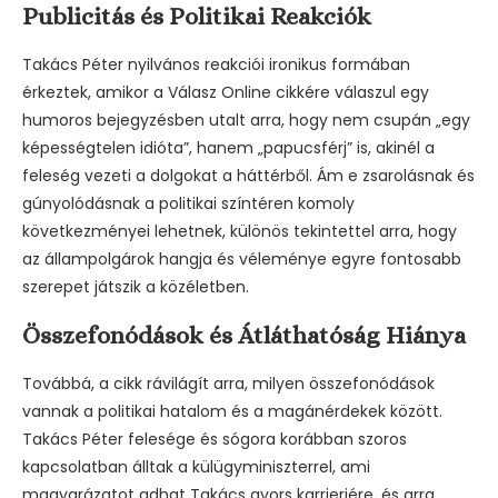
Publicitás és Politikai Reakciók
Takács Péter nyilvános reakciói ironikus formában
érkeztek, amikor a Válasz Online cikkére válaszul egy
humoros bejegyzésben utalt arra, hogy nem csupán „egy
képességtelen idióta”, hanem „papucsférj” is, akinél a
feleség vezeti a dolgokat a háttérből. Ám e zsarolásnak és
gúnyolódásnak a politikai színtéren komoly
következményei lehetnek, különös tekintettel arra, hogy
az állampolgárok hangja és véleménye egyre fontosabb
szerepet játszik a közéletben.
Összefonódások és Átláthatóság Hiánya
Továbbá, a cikk rávilágít arra, milyen összefonódások
vannak a politikai hatalom és a magánérdekek között.
Takács Péter felesége és sógora korábban szoros
kapcsolatban álltak a külügyminiszterrel, ami
magyarázatot adhat Takács gyors karrierjére, és arra,