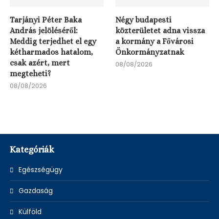
Tarjányi Péter Baka
Négy budapesti
András jelöléséről:
közterületet adna vissza
Meddig terjedhet el egy
a kormány a Fővárosi
kétharmados hatalom,
Önkormányzatnak
csak azért, mert
08/08/2026
megteheti?
08/08/2026
Kategóriák
Egészségügy
Gazdaság
Külföld