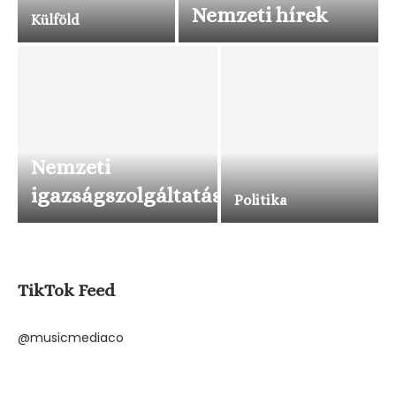
Nemzeti hírek
Külföld
Nemzeti
igazságszolgáltatás
Politika
TikTok Feed
@musicmediaco