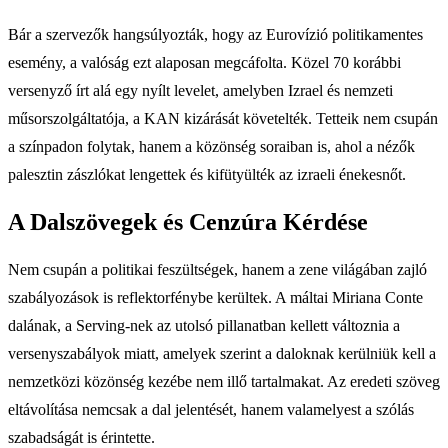
Bár a szervezők hangsúlyozták, hogy az Eurovízió politikamentes
esemény, a valóság ezt alaposan megcáfolta. Közel 70 korábbi
versenyző írt alá egy nyílt levelet, amelyben Izrael és nemzeti
műsorszolgáltatója, a KAN kizárását követelték. Tetteik nem csupán
a színpadon folytak, hanem a közönség soraiban is, ahol a nézők
palesztin zászlókat lengettek és kifütyülték az izraeli énekesnőt.
A Dalszövegek és Cenzúra Kérdése
Nem csupán a politikai feszültségek, hanem a zene világában zajló
szabályozások is reflektorfénybe kerültek. A máltai Miriana Conte
dalának, a Serving-nek az utolsó pillanatban kellett változnia a
versenyszabályok miatt, amelyek szerint a daloknak kerülniük kell a
nemzetközi közönség kezébe nem illő tartalmakat. Az eredeti szöveg
eltávolítása nemcsak a dal jelentését, hanem valamelyest a szólás
szabadságát is érintette.