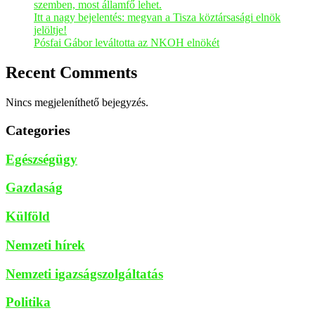
szemben, most államfő lehet.
Itt a nagy bejelentés: megvan a Tisza köztársasági elnök
jelöltje!
Pósfai Gábor leváltotta az NKOH elnökét
Recent Comments
Nincs megjeleníthető bejegyzés.
Categories
Egészségügy
Gazdaság
Külföld
Nemzeti hírek
Nemzeti igazságszolgáltatás
Politika