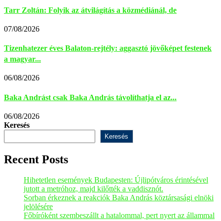
Tarr Zoltán: Folyik az átvilágítás a közmédiánál, de
07/08/2026
Tizenhatezer éves Balaton-rejtély: aggasztó jövőképet festenek
a magyar...
06/08/2026
Baka Andrást csak Baka András távolíthatja el az...
06/08/2026
Keresés
Keresés
Recent Posts
Hihetetlen események Budapesten: Újlipótváros érintésével
jutott a metróhoz, majd kilőtték a vaddisznót.
Sorban érkeznek a reakciók Baka András köztársasági elnöki
jelölésére
Főbíróként szembeszállt a hatalommal, pert nyert az állammal