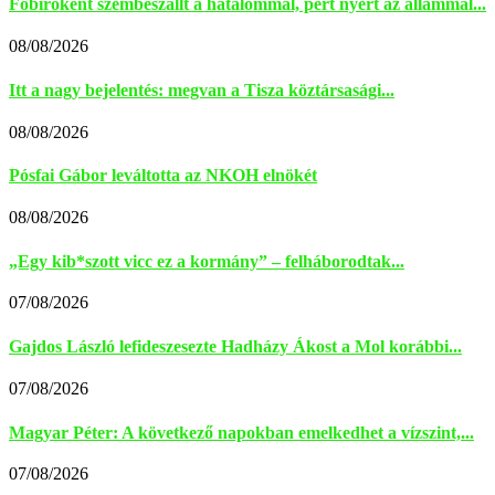
Főbíróként szembeszállt a hatalommal, pert nyert az állammal...
08/08/2026
Itt a nagy bejelentés: megvan a Tisza köztársasági...
08/08/2026
Pósfai Gábor leváltotta az NKOH elnökét
08/08/2026
„Egy kib*szott vicc ez a kormány” – felháborodtak...
07/08/2026
Gajdos László lefideszesezte Hadházy Ákost a Mol korábbi...
07/08/2026
Magyar Péter: A következő napokban emelkedhet a vízszint,...
07/08/2026