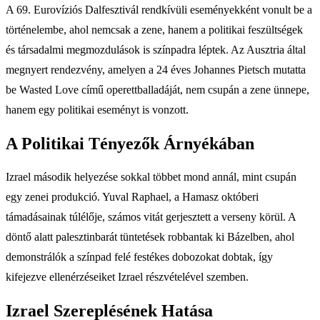
A 69. Eurovíziós Dalfesztivál rendkívüli eseményekként vonult be a
történelembe, ahol nemcsak a zene, hanem a politikai feszültségek
és társadalmi megmozdulások is színpadra léptek. Az Ausztria által
megnyert rendezvény, amelyen a 24 éves Johannes Pietsch mutatta
be Wasted Love című operettballadáját, nem csupán a zene ünnepe,
hanem egy politikai eseményt is vonzott.
A Politikai Tényezők Árnyékában
Izrael második helyezése sokkal többet mond annál, mint csupán
egy zenei produkció. Yuval Raphael, a Hamasz októberi
támadásainak túlélője, számos vitát gerjesztett a verseny körül. A
döntő alatt palesztinbarát tüntetések robbantak ki Bázelben, ahol
demonstrálók a színpad felé festékes dobozokat dobtak, így
kifejezve ellenérzéseiket Izrael részvételével szemben.
Izrael Szereplésének Hatása