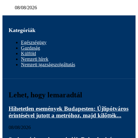
08/08/2026
Kategóriák
Egészségügy
Gazdaság
Külföld
Nemzeti hírek
Nemzeti igazságszolgáltatás
Lehet, hogy lemaradtál
Hihetetlen események Budapesten: Újlipótváros
érintésével jutott a metróhoz, majd kilőtték...
08/08/2026