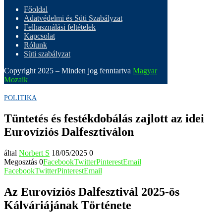
Főoldal
Adatvédelmi és Süti Szabályzat
Felhasználási feltételek
Kapcsolat
Rólunk
Süti szabályzat
Copyright 2025 – Minden jog fenntartva
Magyar
Mozaik
POLITIKA
Tüntetés és festékdobálás zajlott az idei
Eurovíziós Dalfesztiválon
által
Norbert S
18/05/2025
0
Megosztás
0
Facebook
Twitter
Pinterest
Email
Facebook
Twitter
Pinterest
Email
Az Eurovíziós Dalfesztivál 2025-ös
Kálváriájának Története