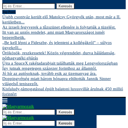
Keresés
Top Posts
Újabb csontváz került elő Matolcsy Györgyék után, most már a II.
kerületben...
Az izraeli fegyverek a tűzszünet ellenére is folytatják a tüzelést.
Itt van az uniós rendelet, ami miatt Magyarországot ismét
beperelhetik.
„Be kell lépni a Fideszbe, és jelenteni a kollégákról” – súlyos
ügyekről...
Örökösök, reszkessetek! Közös végrendelet, durva hálátlanság,
póthagyatéki eljárás
Újra a SpaceX rakétadarabjait találhatták meg Lengyelországban
Így jutnak rengetegen százezer forinthoz az államtól.
Jó hír az autósoknak, tovább esik az üzemanyag ára.
Doppingvétség miatt három hónapra eltiltották Jannik Sinner
világelső teniszezőt.
Kisfaludy-támogatással épült balatoni luxusvillát árulnak 450 millió
forintért
Keresés
Keresés