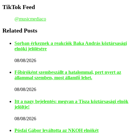
TikTok Feed
@musicmediaco
Related Posts
Sorban érkeznek a reakciók Baka András köztársasági
elnöki jelölésére
08/08/2026
Főbíróként szembeszállt a hatalommal, pert nyert az
állammal szemben, most államfő lehet.
08/08/2026
Itt a nagy bejelentés: megvan a Tisza köztársasági elnök
jelöltje!
08/08/2026
Pósfai Gábor leváltotta az NKOH elnökét