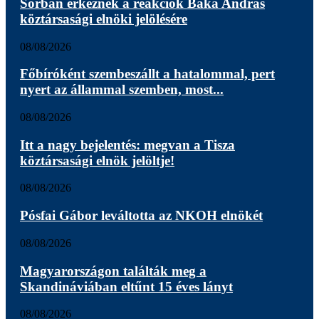
Sorban érkeznek a reakciók Baka András
köztársasági elnöki jelölésére
08/08/2026
Főbíróként szembeszállt a hatalommal, pert
nyert az állammal szemben, most...
08/08/2026
Itt a nagy bejelentés: megvan a Tisza
köztársasági elnök jelöltje!
08/08/2026
Pósfai Gábor leváltotta az NKOH elnökét
08/08/2026
Magyarországon találták meg a
Skandináviában eltűnt 15 éves lányt
08/08/2026