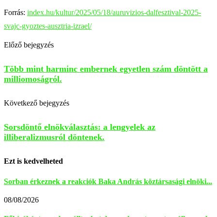
Forrás:
index.hu/kultur/2025/05/18/auruvizios-dalfesztival-2025-
svajc-gyoztes-ausztria-izrael/
Előző bejegyzés
Több mint harminc embernek egyetlen szám döntött a
milliomoságról.
Következő bejegyzés
Sorsdöntő elnökválasztás: a lengyelek az
illiberalizmusról döntenek.
Ezt is kedvelheted
Sorban érkeznek a reakciók Baka András köztársasági elnöki...
08/08/2026