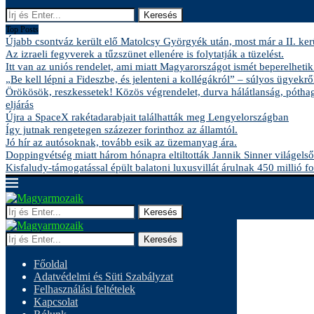
Keresés
Top Posts
Újabb csontváz került elő Matolcsy Györgyék után, most már a II. kerü
Az izraeli fegyverek a tűzszünet ellenére is folytatják a tüzelést.
Itt van az uniós rendelet, ami miatt Magyarországot ismét beperelhetik
„Be kell lépni a Fideszbe, és jelenteni a kollégákról” – súlyos ügyekről
Örökösök, reszkessetek! Közös végrendelet, durva hálátlanság, pótha
eljárás
Újra a SpaceX rakétadarabjait találhatták meg Lengyelországban
Így jutnak rengetegen százezer forinthoz az államtól.
Jó hír az autósoknak, tovább esik az üzemanyag ára.
Doppingvétség miatt három hónapra eltiltották Jannik Sinner világelső
Kisfaludy-támogatással épült balatoni luxusvillát árulnak 450 millió fo
Keresés
Keresés
Főoldal
Adatvédelmi és Süti Szabályzat
Felhasználási feltételek
Kapcsolat