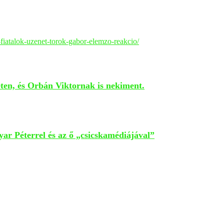
fiatalok-uzenet-torok-gabor-elemzo-reakcio/
geten, és Orbán Viktornak is nekiment.
ar Péterrel és az ő „csicskamédiájával”