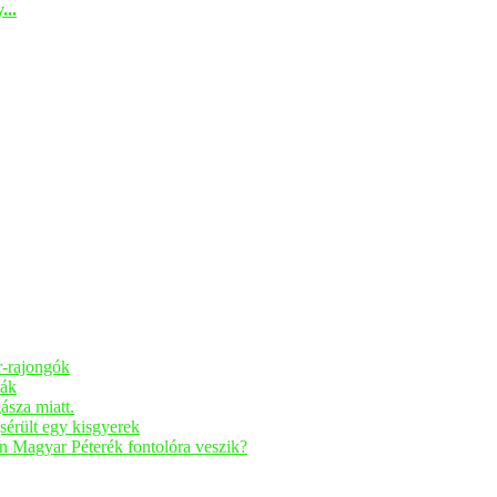
...
r-rajongók
ták
ásza miatt.
sérült egy kisgyerek
n Magyar Péterék fontolóra veszik?