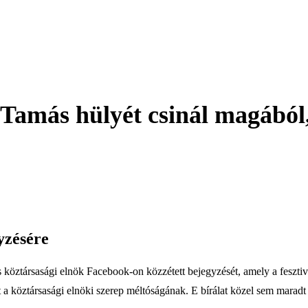
Tamás hülyét csinál magából,
yzésére
 köztársasági elnök Facebook-on közzétett bejegyzését, amely a fesztivá
 a köztársasági elnöki szerep méltóságának. E bírálat közel sem maradt r