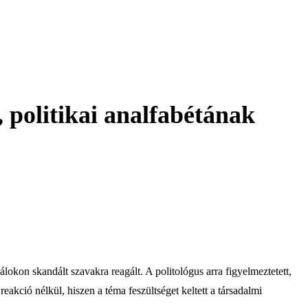
 politikai analfabétának
lokon skandált szavakra reagált. A politológus arra figyelmeztetett,
eakció nélkül, hiszen a téma feszültséget keltett a társadalmi