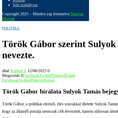
Rólunk
Süti szabályzat
Copyright 2025 – Minden jog fenntartva
Magyar
Mozaik
POLITIKA
Török Gábor szerint Sulyok 
nevezte.
által
Norbert S
12/08/2025
0
Megosztás
0
Facebook
Twitter
Pinterest
Email
Facebook
Twitter
Pinterest
Email
Török Gábor bírálata Sulyok Tamás bejeg
Török Gábor, a politikai elemző, éles szavakkal illetette Sulyok Tamás
hogy az államfő posztja nemcsak célt tévesztett, hanem súlyosan ártott