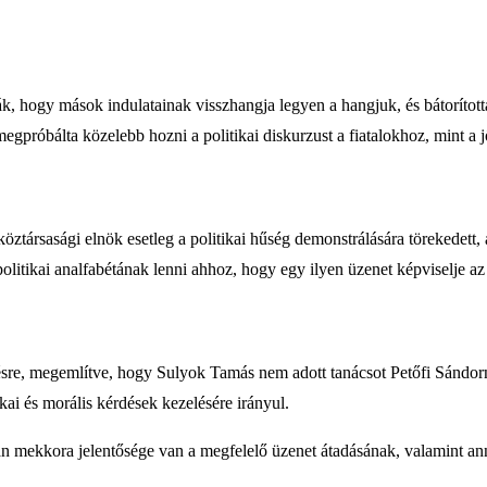
k, hogy mások indulatainak visszhangja legyen a hangjuk, és bátorított
megpróbálta közelebb hozni a politikai diskurzust a fiatalokhoz, mint a
ztársasági elnök esetleg a politikai hűség demonstrálására törekedett,
politikai analfabétának lenni ahhoz, hogy egy ilyen üzenet képviselje az
zésre, megemlítve, hogy Sulyok Tamás nem adott tanácsot Petőfi Sándorn
kai és morális kérdések kezelésére irányul.
ban mekkora jelentősége van a megfelelő üzenet átadásának, valamint a