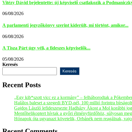
Vitézy Dávid bejelentette: új képviselő csatlakozik a Podmaniczky
06/08/2026
A parlamenti jegyzőkönyv szerint kiderült, mi történt, amikor...
06/08/2026
A Tisza Párt úgy véli, a fideszes képviselők...
05/08/2026
Keresés
Keresés
Recent Posts
„Egy kib*szott vicc ez a kormány” – felháborodtak a Pókembe
Halálos baleset a szegedi BYD-nél, 100 millió forintra bírságol
Gajdos László lefideszesezte Hadházy Ákost a Mol korábbi jog
Mentőhelikoptert hívtak a győri élményfürdőhöz, súlyosan meg
Hónapok óta ugyanazt követelik, Orbánék nem reagálnak, vajo
Recent Comments