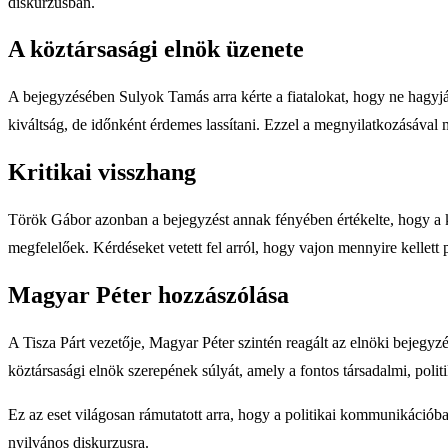
diskurzusban.
A köztársasági elnök üzenete
A bejegyzésében Sulyok Tamás arra kérte a fiatalokat, hogy ne hagyjá
kiváltság, de időnként érdemes lassítani. Ezzel a megnyilatkozásával 
Kritikai visszhang
Török Gábor azonban a bejegyzést annak fényében értékelte, hogy a kö
megfelelőek. Kérdéseket vetett fel arról, hogy vajon mennyire kellett 
Magyar Péter hozzászólása
A Tisza Párt vezetője, Magyar Péter szintén reagált az elnöki bejegy
köztársasági elnök szerepének súlyát, amely a fontos társadalmi, politi
Ez az eset világosan rámutatott arra, hogy a politikai kommunikáció
nyilvános diskurzusra.