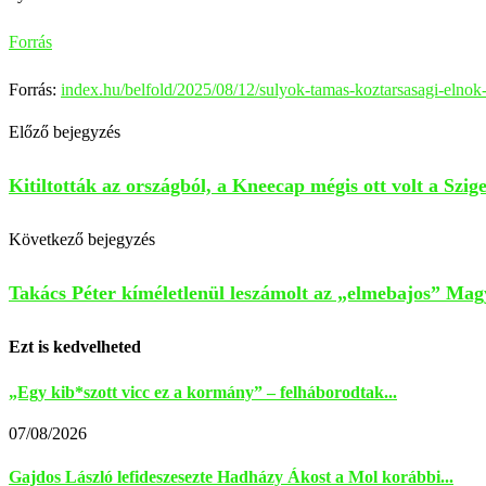
Forrás
Forrás:
index.hu/belfold/2025/08/12/sulyok-tamas-koztarsasagi-elnok-
Előző bejegyzés
Kitiltották az országból, a Kneecap mégis ott volt a Szi
Következő bejegyzés
Takács Péter kíméletlenül leszámolt az „elmebajos” Magy
Ezt is kedvelheted
„Egy kib*szott vicc ez a kormány” – felháborodtak...
07/08/2026
Gajdos László lefideszesezte Hadházy Ákost a Mol korábbi...