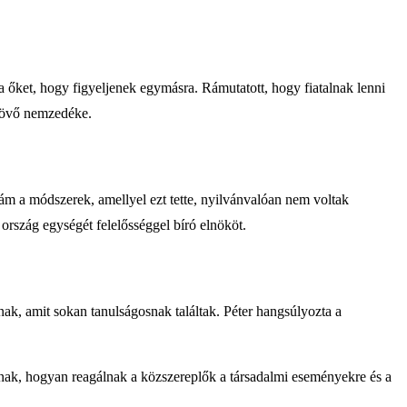
a őket, hogy figyeljenek egymásra. Rámutatott, hogy fiatalnak lenni
 jövő nemzedéke.
 ám a módszerek, amellyel ezt tette, nyilvánvalóan nem voltak
 ország egységét felelősséggel bíró elnököt.
ak, amit sokan tanulságosnak találtak. Péter hangsúlyozta a
nnak, hogyan reagálnak a közszereplők a társadalmi eseményekre és a