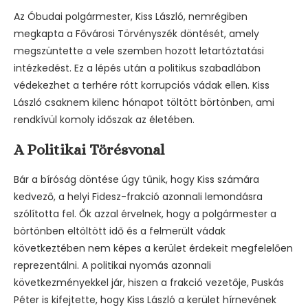
Az Óbudai polgármester, Kiss László, nemrégiben
megkapta a Fővárosi Törvényszék döntését, amely
megszüntette a vele szemben hozott letartóztatási
intézkedést. Ez a lépés után a politikus szabadlábon
védekezhet a terhére rótt korrupciós vádak ellen. Kiss
László csaknem kilenc hónapot töltött börtönben, ami
rendkívül komoly időszak az életében.
A Politikai Törésvonal
Bár a bíróság döntése úgy tűnik, hogy Kiss számára
kedvező, a helyi Fidesz-frakció azonnali lemondásra
szólította fel. Ők azzal érvelnek, hogy a polgármester a
börtönben eltöltött idő és a felmerült vádak
következtében nem képes a kerület érdekeit megfelelően
reprezentálni. A politikai nyomás azonnali
következményekkel jár, hiszen a frakció vezetője, Puskás
Péter is kifejtette, hogy Kiss László a kerület hírnevének