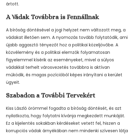
ártott.
A Vádak Továbbra is Fennállnak
A bíróság döntésével a jogi helyzet nem változott meg, a
vádakat illetően sem. A nyomozás tovább folytatódik, ami
újabb aggasztó tényezőt hoz a politikai közeljövőbe. A
közvélemény és a politikai elemzők folyamatosan
figyelemmel kísérik az eseményeket, mivel a súlyos
vádakkal terhelt városvezetés továbbra is aktívan
működik, és magas pozícióból képes irányítani a kerület
ügyeit.
Szabadon a További Tervekért
Kiss László örömmel fogadta a bíróság döntését, és azt
nyilatkozta, hogy folytatni kívánja megkezdett munkáját.
Ez a kijelentés sokakban kérdéseket vetett fel, hiszen a
korrupciós vádak árnyékában nem mindenki szívesen látja