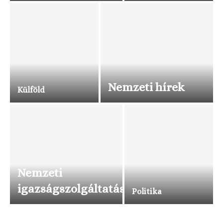
Nemzeti hírek
Külföld
Nemzeti
igazságszolgáltatás
Politika