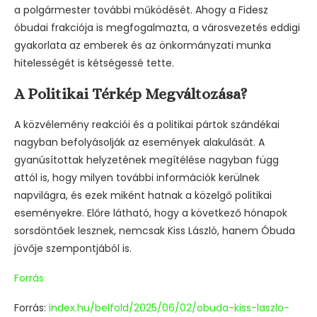
a polgármester további működését. Ahogy a Fidesz
óbudai frakciója is megfogalmazta, a városvezetés eddigi
gyakorlata az emberek és az önkormányzati munka
hitelességét is kétségessé tette.
A Politikai Térkép Megváltozása?
A közvélemény reakciói és a politikai pártok szándékai
nagyban befolyásolják az események alakulását. A
gyanúsítottak helyzetének megítélése nagyban függ
attól is, hogy milyen további információk kerülnek
napvilágra, és ezek miként hatnak a közelgő politikai
eseményekre. Előre látható, hogy a következő hónapok
sorsdöntőek lesznek, nemcsak Kiss László, hanem Óbuda
jövője szempontjából is.
Forrás
Forrás:
index.hu/belfold/2025/06/02/obuda-kiss-laszlo-