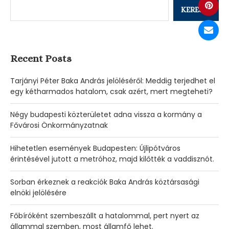
KERESÉS
Recent Posts
Tarjányi Péter Baka András jelöléséről: Meddig terjedhet el
egy kétharmados hatalom, csak azért, mert megteheti?
Négy budapesti közterületet adna vissza a kormány a
Fővárosi Önkormányzatnak
Hihetetlen események Budapesten: Újlipótváros
érintésével jutott a metróhoz, majd kilőtték a vaddisznót.
Sorban érkeznek a reakciók Baka András köztársasági
elnöki jelölésére
Főbíróként szembeszállt a hatalommal, pert nyert az
állammal szemben, most államfő lehet.