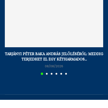
TARJÁNYI PÉTER BAKA ANDRÁS JELÖLÉSÉRŐL: MEDDIG
TERJEDHET EL EGY KÉTHARMADOS...
08/08/2026
Főoldal
Adatvédelmi és Süti Szabályzat
Felhasználási feltételek
Kapcsolat
Rólunk