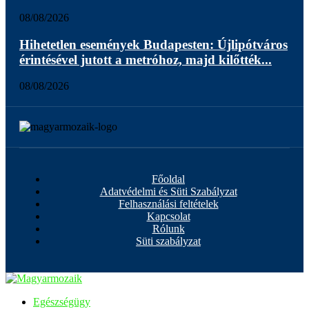
08/08/2026
Hihetetlen események Budapesten: Újlipótváros
érintésével jutott a metróhoz, majd kilőtték...
08/08/2026
Főoldal
Adatvédelmi és Süti Szabályzat
Felhasználási feltételek
Kapcsolat
Rólunk
Süti szabályzat
Egészségügy