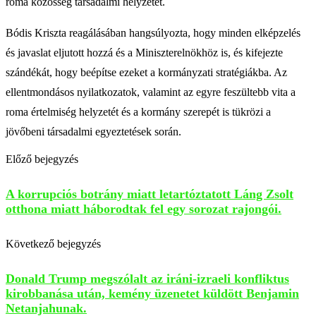
roma közösség társadalmi helyzetét.
Bódis Kriszta reagálásában hangsúlyozta, hogy minden elképzelés
és javaslat eljutott hozzá és a Miniszterelnökhöz is, és kifejezte
szándékát, hogy beépítse ezeket a kormányzati stratégiákba. Az
ellentmondásos nyilatkozatok, valamint az egyre feszültebb vita a
roma értelmiség helyzetét és a kormány szerepét is tükrözi a
jövőbeni társadalmi egyeztetések során.
Előző bejegyzés
A korrupciós botrány miatt letartóztatott Láng Zsolt
otthona miatt háborodtak fel egy sorozat rajongói.
Következő bejegyzés
Donald Trump megszólalt az iráni-izraeli konfliktus
kirobbanása után, kemény üzenetet küldött Benjamin
Netanjahunak.