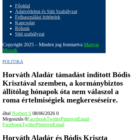
Főoldal
Adatvédelmi és Süti Szabályzat
Felhasználási feltételek
Kapcsolat
Rólunk
Süti szabályzat
Copyright 2025 – Minden jog fenntartva
Magyar
Mozaik
POLITIKA
Horváth Aladár támadást indított Bódis
Krisztával szemben, a kormánybiztos
állítólag hónapok óta nem válaszol a
roma értelmiségiek megkereséseire.
által
Norbert S
08/06/2026
0
Megosztás
0
Facebook
Twitter
Pinterest
Email
Facebook
Twitter
Pinterest
Email
Horváth Aladár és Bódis Kriszta