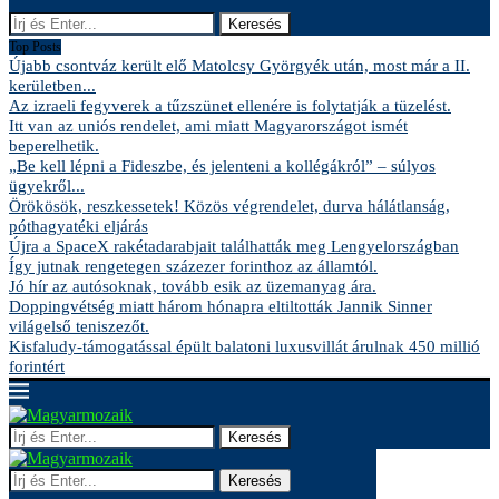
Keresés
Top Posts
Újabb csontváz került elő Matolcsy Györgyék után, most már a II.
kerületben...
Az izraeli fegyverek a tűzszünet ellenére is folytatják a tüzelést.
Itt van az uniós rendelet, ami miatt Magyarországot ismét
beperelhetik.
„Be kell lépni a Fideszbe, és jelenteni a kollégákról” – súlyos
ügyekről...
Örökösök, reszkessetek! Közös végrendelet, durva hálátlanság,
póthagyatéki eljárás
Újra a SpaceX rakétadarabjait találhatták meg Lengyelországban
Így jutnak rengetegen százezer forinthoz az államtól.
Jó hír az autósoknak, tovább esik az üzemanyag ára.
Doppingvétség miatt három hónapra eltiltották Jannik Sinner
világelső teniszezőt.
Kisfaludy-támogatással épült balatoni luxusvillát árulnak 450 millió
forintért
Keresés
Keresés