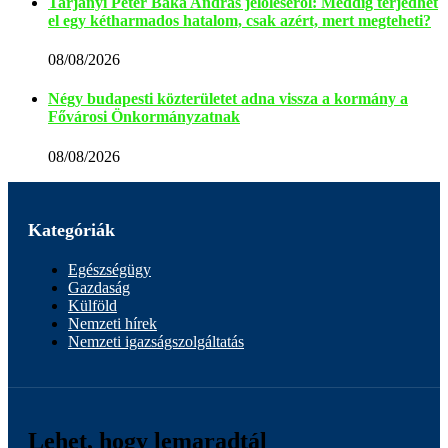
Tarjányi Péter Baka András jelöléséről: Meddig terjedhet
el egy kétharmados hatalom, csak azért, mert megteheti?
08/08/2026
Négy budapesti közterületet adna vissza a kormány a
Fővárosi Önkormányzatnak
08/08/2026
Kategóriák
Egészségügy
Gazdaság
Külföld
Nemzeti hírek
Nemzeti igazságszolgáltatás
Lehet, hogy lemaradtál