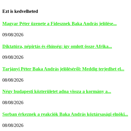
Ezt is kedvelheted
Magyar Péter üzenete a Fidesznek Baka András jelölése...
09/08/2026
Diktatúra, népirtás és éhínség: így omlott össze Afrika...
09/08/2026
Tarjányi Péter Baka András jelöléséről: Meddig terjedhet el...
08/08/2026
Négy budapesti közterületet adna vissza a kormány a...
08/08/2026
Sorban érkeznek a reakciók Baka András köztársasági elnöki...
08/08/2026