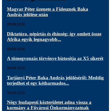
Magyar Péter üzenete a Fidesznek Baka
András jelölése után
09/08/2026
Diktatúra, népirtás és éhínség: így omlott össze
Afrika egyik legnagyobb...
09/08/2026
A tömegvonzás törvénye biztosítja az X5 sikerét
09/08/2026
Tarjányi Péter Baka András jelöléséről: Meddig
terjedhet el egy kétharmados...
08/08/2026
Négy budapesti közterületet adna vissza a
kormány a Fővárosi Önkormányzatnak