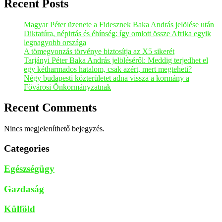
Recent Posts
Magyar Péter üzenete a Fidesznek Baka András jelölése után
Diktatúra, népirtás és éhínség: így omlott össze Afrika egyik
legnagyobb országa
A tömegvonzás törvénye biztosítja az X5 sikerét
Tarjányi Péter Baka András jelöléséről: Meddig terjedhet el
egy kétharmados hatalom, csak azért, mert megteheti?
Négy budapesti közterületet adna vissza a kormány a
Fővárosi Önkormányzatnak
Recent Comments
Nincs megjeleníthető bejegyzés.
Categories
Egészségügy
Gazdaság
Külföld