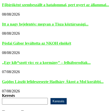
Főbíróként szembeszállt a hatalommal, pert nyert az állammal...
08/08/2026
Itt a nagy bejelentés: megvan a Tisza köztársasági...
08/08/2026
Pósfai Gábor leváltotta az NKOH elnökét
08/08/2026
„Egy kib*szott vicc ez a kormány” – felháborodtak...
07/08/2026
Gajdos László lefideszesezte Hadházy Ákost a Mol korábbi...
07/08/2026
Keresés
Keresés