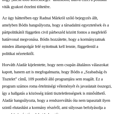
viták gyakori érzelmi töltetére.
Az ügy hátterében egy Radnai Márkról szóló bejegyzés állt,
amelyben Bódis hangsúlyozta, hogy a társadalmi egyeztetések és a
pártpolitikától független civil párbeszéd között fontos a megfelelő
határvonal megvonása. Bódis hozzátette, hogy a kormányzatnak
minden állampolgár felé nyitottnak kell lennie, függetlenül a
politikai nézeteiktől.
Horváth Aladár kijelentette, hogy nem csupán általános válaszokat
kapott, hanem azt is megfogalmazta, hogy Bódis a „Szabadság és
Tisztelet” című, 109 pontból álló programjára sem reagált. Ez a
program számos roma értelmiségi véleményét és javaslatait összegzi,
így a hallgatás a közösség iránti tiszteletlenségnek is minősíthető.
Aladár hangsúlyozta, hogy a rendszerváltás óta nem tapasztalt ilyen
szintű elutasítást a kormány részéről, ami súlyosan befolyásolja a