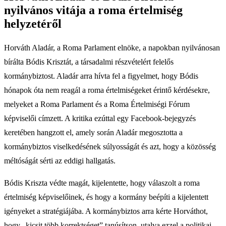
nyilvános vitája a roma értelmiség
helyzetéről
Horváth Aladár, a Roma Parlament elnöke, a napokban nyilvánosan
bírálta Bódis Krisztát, a társadalmi részvételért felelős
kormánybiztost. Aladár arra hívta fel a figyelmet, hogy Bódis
hónapok óta nem reagál a roma értelmiségeket érintő kérdésekre,
melyeket a Roma Parlament és a Roma Értelmiségi Fórum
képviselői címzett. A kritika ezúttal egy Facebook-bejegyzés
keretében hangzott el, amely során Aladár megosztotta a
kormánybiztos viselkedésének súlyosságát és azt, hogy a közösség
méltóságát sérti az eddigi hallgatás.
Bódis Kriszta védte magát, kijelentette, hogy válaszolt a roma
értelmiség képviselőinek, és hogy a kormány beépíti a kijelentett
igényeket a stratégiájába. A kormánybiztos arra kérte Horváthot,
hogy „kicsit több korrektséget” tanúsítson, utalva ezzel a politikai