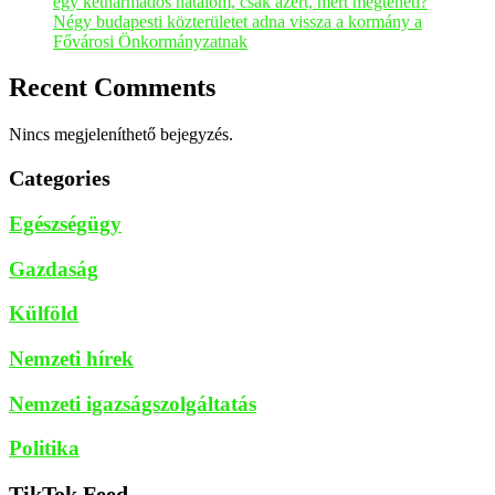
egy kétharmados hatalom, csak azért, mert megteheti?
Négy budapesti közterületet adna vissza a kormány a
Fővárosi Önkormányzatnak
Recent Comments
Nincs megjeleníthető bejegyzés.
Categories
Egészségügy
Gazdaság
Külföld
Nemzeti hírek
Nemzeti igazságszolgáltatás
Politika
TikTok Feed