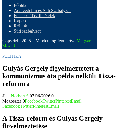
Főoldal
Adatvédelmi és Süti Szabályzat
Felhasználási feltételek
Kapcsolat
Rólunk
Süti szabályzat
Copyright 2025 – Minden jog fenntartva
Magyar
Mozaik
POLITIKA
Gulyás Gergely figyelmeztetett a
kommunizmus óta példa nélküli Tisza-
reformra
által
Norbert S
07/06/2026
0
Megosztás
0
Facebook
Twitter
Pinterest
Email
Facebook
Twitter
Pinterest
Email
A Tisza-reform és Gulyás Gergely
figyelmeztetése