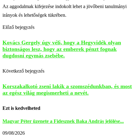
Az aggodalmak kifejezése indokolt lehet a jövőbeni tanulmányi
irányok és lehetőségek tükrében.
Előző bejegyzés
Kovács Gergely úgy véli, hogy a Hegyvidék olyan
biztonságos lesz, hogy az emberek pénzt fognak
dugdosni egymás zsebébe.
Következő bejegyzés
Korszakalkotó zseni lakik a szomszédunkban, és most
az egész világ megismerheti a nevét.
Ezt is kedvelheted
Magyar Péter üzenete a Fidesznek Baka András jelölése...
09/08/2026