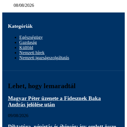
08/08/2026
Kategóriák
Egészségügy
Gazdaság
Külföld
Nemzeti hírek
Nemzeti igazságszolgáltatás
Lehet, hogy lemaradtál
Magyar Péter üzenete a Fidesznek Baka
András jelölése után
09/08/2026
Diktatúra, népirtás és éhínség: így omlott össze