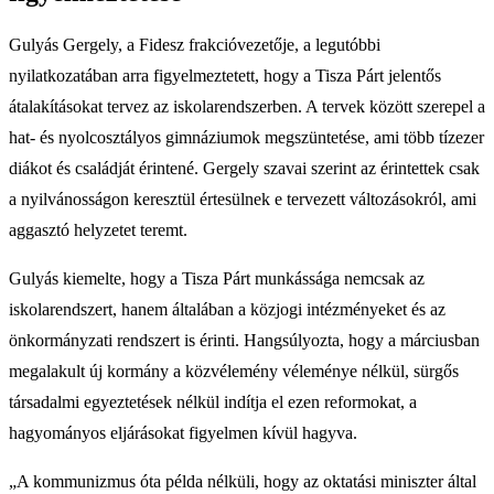
Gulyás Gergely, a Fidesz frakcióvezetője, a legutóbbi
nyilatkozatában arra figyelmeztetett, hogy a Tisza Párt jelentős
átalakításokat tervez az iskolarendszerben. A tervek között szerepel a
hat- és nyolcosztályos gimnáziumok megszüntetése, ami több tízezer
diákot és családját érintené. Gergely szavai szerint az érintettek csak
a nyilvánosságon keresztül értesülnek e tervezett változásokról, ami
aggasztó helyzetet teremt.
Gulyás kiemelte, hogy a Tisza Párt munkássága nemcsak az
iskolarendszert, hanem általában a közjogi intézményeket és az
önkormányzati rendszert is érinti. Hangsúlyozta, hogy a márciusban
megalakult új kormány a közvélemény véleménye nélkül, sürgős
társadalmi egyeztetések nélkül indítja el ezen reformokat, a
hagyományos eljárásokat figyelmen kívül hagyva.
„A kommunizmus óta példa nélküli, hogy az oktatási miniszter által