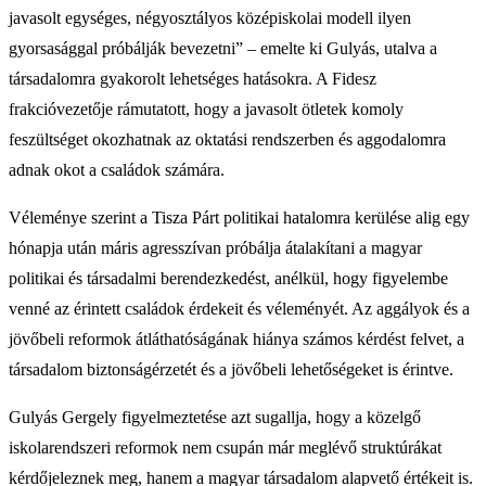
javasolt egységes, négyosztályos középiskolai modell ilyen
gyorsasággal próbálják bevezetni” – emelte ki Gulyás, utalva a
társadalomra gyakorolt lehetséges hatásokra. A Fidesz
frakcióvezetője rámutatott, hogy a javasolt ötletek komoly
feszültséget okozhatnak az oktatási rendszerben és aggodalomra
adnak okot a családok számára.
Véleménye szerint a Tisza Párt politikai hatalomra kerülése alig egy
hónapja után máris agresszívan próbálja átalakítani a magyar
politikai és társadalmi berendezkedést, anélkül, hogy figyelembe
venné az érintett családok érdekeit és véleményét. Az aggályok és a
jövőbeli reformok átláthatóságának hiánya számos kérdést felvet, a
társadalom biztonságérzetét és a jövőbeli lehetőségeket is érintve.
Gulyás Gergely figyelmeztetése azt sugallja, hogy a közelgő
iskolarendszeri reformok nem csupán már meglévő struktúrákat
kérdőjeleznek meg, hanem a magyar társadalom alapvető értékeit is.