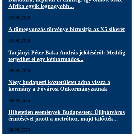
Afrika egyik legnagyobb...
09/08/2026
A tömegvonzás törvénye biztosítja az X5 sikerét
09/08/2026
Tarjányi Péter Baka András jelöléséről: Meddig
terjedhet el egy kétharmados...
08/08/2026
Négy budapesti közterületet adna vissza a
kormány a Fővárosi Önkormányzatnak
08/08/2026
Hihetetlen események Budapesten: Újlipótváros
érintésével jutott a metróhoz, majd kilőtték...
08/08/2026