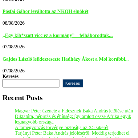
Pósfai Gábor leváltotta az NKOH elnökét
08/08/2026
„Egy kib*szott vicc ez a kormány” – felháborodtak...
07/08/2026
Gajdos László lefideszesezte Hadházy Ákost a Mol korábbi...
07/08/2026
Keresés
Keresés
Recent Posts
Magyar Péter üzenete a Fidesznek Baka András jelölése után
Diktatúra, népirtás és éhínség: így omlott össze Afrika egyik
legnagyobb országa
A tömegvonzás törvénye biztosítja az X5 sikerét
Tarjányi Péter Baka András jelöléséről: Meddig terjedhet el