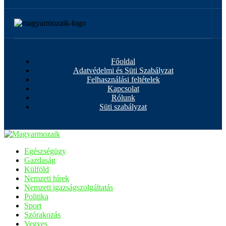
Főoldal
Adatvédelmi és Süti Szabályzat
Felhasználási feltételek
Kapcsolat
Rólunk
Süti szabályzat
Egészségügy
Gazdaság
Külföld
Nemzeti hírek
Nemzeti igazságszolgáltatás
Politika
Sport
Szórakozás
Vegyes