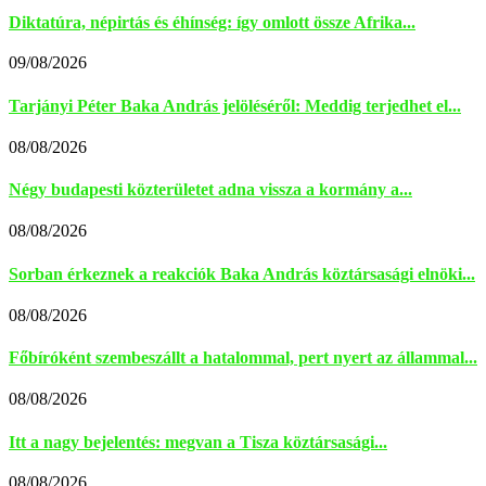
Diktatúra, népirtás és éhínség: így omlott össze Afrika...
09/08/2026
Tarjányi Péter Baka András jelöléséről: Meddig terjedhet el...
08/08/2026
Négy budapesti közterületet adna vissza a kormány a...
08/08/2026
Sorban érkeznek a reakciók Baka András köztársasági elnöki...
08/08/2026
Főbíróként szembeszállt a hatalommal, pert nyert az állammal...
08/08/2026
Itt a nagy bejelentés: megvan a Tisza köztársasági...
08/08/2026