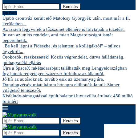
Keresés
Top Posts
Újabb csontváz került elő Matolcsy Györgyék után, most már a II.
kerületben...
Az izraeli fegyverek a tűzszünet ellenére is folytatják a tüzelést.
Itt van az uniós rendelet, ami miatt Magyarországot ismét
beperelhetik.
„Be kell lépni a Fideszbe, és jelenteni a kollégákról” – súlyos
ügyekről...
Örökösök, reszkessetek! Közös végrendelet, durva hálátlanság,
póthagyatéki eljárás
Újra a SpaceX rakétadarabjait találhatták meg Lengyelországban
Így jutnak rengetegen százezer forinthoz az államtól.
Jó hír az autósoknak, tovább esik az üzemanyag ára.
Doppingvétség miatt három hónapra eltiltották Jannik Sinner
világelső teniszezőt.
Kisfaludy-támogatással épült balatoni luxusvillát árulnak 450 millió
forintért
Keresés
Keresés