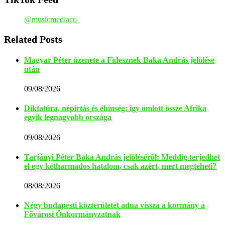
@musicmediaco
Related Posts
Magyar Péter üzenete a Fidesznek Baka András jelölése
után
09/08/2026
Diktatúra, népirtás és éhínség: így omlott össze Afrika
egyik legnagyobb országa
09/08/2026
Tarjányi Péter Baka András jelöléséről: Meddig terjedhet
el egy kétharmados hatalom, csak azért, mert megteheti?
08/08/2026
Négy budapesti közterületet adna vissza a kormány a
Fővárosi Önkormányzatnak