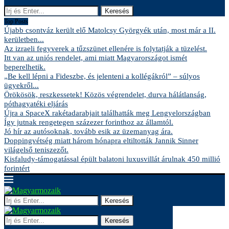
Keresés
Top Posts
Újabb csontváz került elő Matolcsy Györgyék után, most már a II.
kerületben...
Az izraeli fegyverek a tűzszünet ellenére is folytatják a tüzelést.
Itt van az uniós rendelet, ami miatt Magyarországot ismét
beperelhetik.
„Be kell lépni a Fideszbe, és jelenteni a kollégákról” – súlyos
ügyekről...
Örökösök, reszkessetek! Közös végrendelet, durva hálátlanság,
póthagyatéki eljárás
Újra a SpaceX rakétadarabjait találhatták meg Lengyelországban
Így jutnak rengetegen százezer forinthoz az államtól.
Jó hír az autósoknak, tovább esik az üzemanyag ára.
Doppingvétség miatt három hónapra eltiltották Jannik Sinner
világelső teniszezőt.
Kisfaludy-támogatással épült balatoni luxusvillát árulnak 450 millió
forintért
Keresés
Keresés