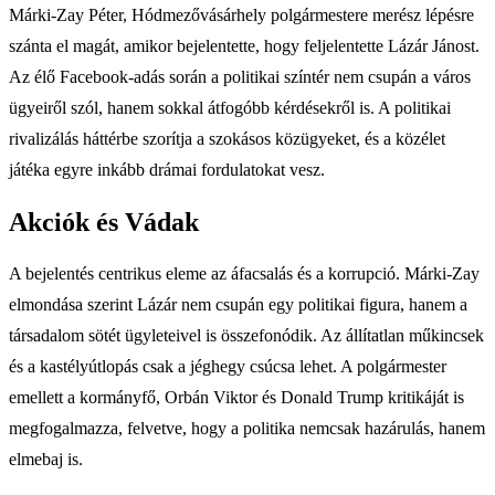
Márki-Zay Péter, Hódmezővásárhely polgármestere merész lépésre
szánta el magát, amikor bejelentette, hogy feljelentette Lázár Jánost.
Az élő Facebook-adás során a politikai színtér nem csupán a város
ügyeiről szól, hanem sokkal átfogóbb kérdésekről is. A politikai
rivalizálás háttérbe szorítja a szokásos közügyeket, és a közélet
játéka egyre inkább drámai fordulatokat vesz.
Akciók és Vádak
A bejelentés centrikus eleme az áfacsalás és a korrupció. Márki-Zay
elmondása szerint Lázár nem csupán egy politikai figura, hanem a
társadalom sötét ügyleteivel is összefonódik. Az állítatlan műkincsek
és a kastélyútlopás csak a jéghegy csúcsa lehet. A polgármester
emellett a kormányfő, Orbán Viktor és Donald Trump kritikáját is
megfogalmazza, felvetve, hogy a politika nemcsak hazárulás, hanem
elmebaj is.