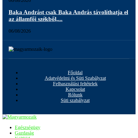
06/08/2026
Baka Andrást csak Baka András távolíthatja el
az államfői székből,...
06/08/2026
Főoldal
Adatvédelmi és Süti Szabályzat
Felhasználási feltételek
Kapcsolat
Rólunk
Süti szabályzat
Egészségügy
Gazdaság