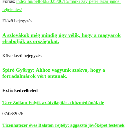
Forrás:
index.hu/belfold/2025/06/15/marki-zay-peter-lazar-janos-
feljelentes/
Előző bejegyzés
A szlovákok még mindig úgy vélik, hogy a magyarok
elrabolják az országukat.
Következő bejegyzés
Spiró György: Ahhoz vagyunk szokva, hogy a
forradalmárok vért ontanak.
Ezt is kedvelheted
Tarr Zoltán: Folyik az átvilágítás a közmédiánál, de
07/08/2026
Tizenhatezer éves Balaton-rejtély: aggasztó jövőképet festenek