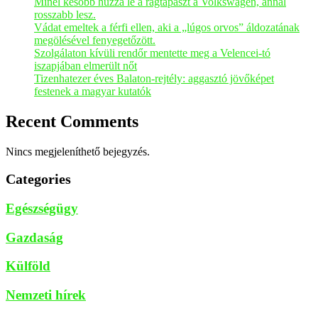
Minél később húzza le a ragtapaszt a Volkswagen, annál
rosszabb lesz.
Vádat emeltek a férfi ellen, aki a „lúgos orvos” áldozatának
megölésével fenyegetőzött.
Szolgálaton kívüli rendőr mentette meg a Velencei-tó
iszapjában elmerült nőt
Tizenhatezer éves Balaton-rejtély: aggasztó jövőképet
festenek a magyar kutatók
Recent Comments
Nincs megjeleníthető bejegyzés.
Categories
Egészségügy
Gazdaság
Külföld
Nemzeti hírek