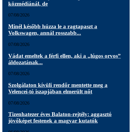
közmédiánál, de
07/08/2026
Minél később húzza le a ragtapaszt a
Volkswagen, annál rosszabb...
07/08/2026
Vádat emeltek a férfi ellen, aki a „lúgos orvos”
áldozatának...
07/08/2026
Szolgálaton kívüli rendőr mentette meg a
Velencei-tó iszapjában elmerült nőt
07/08/2026
Tizenhatezer éves Balaton-rejtély: aggasztó
jövőképet festenek a magyar kutatók