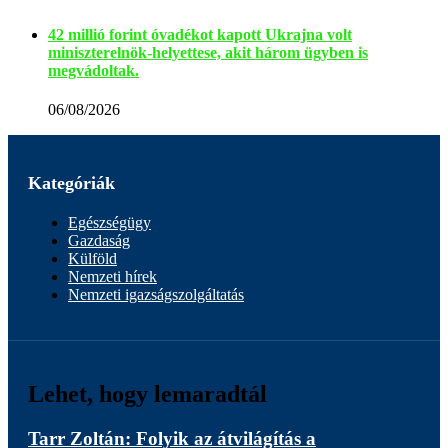
42 millió forint óvadékot kapott Ukrajna volt
miniszterelnök-helyettese, akit három ügyben is
megvádoltak.
06/08/2026
Kategóriák
Egészségügy
Gazdaság
Külföld
Nemzeti hírek
Nemzeti igazságszolgáltatás
Lehet, hogy lemaradtál
Tarr Zoltán: Folyik az átvilágítás a