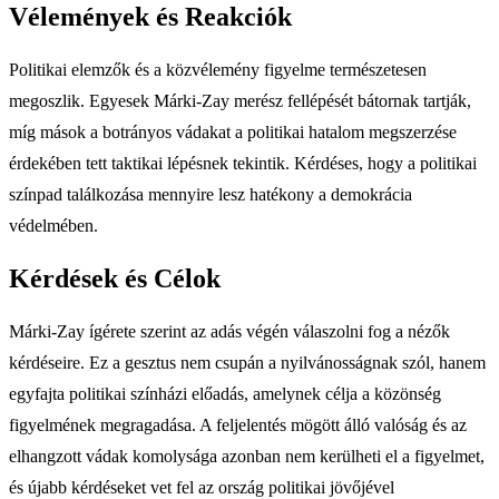
Vélemények és Reakciók
Politikai elemzők és a közvélemény figyelme természetesen
megoszlik. Egyesek Márki-Zay merész fellépését bátornak tartják,
míg mások a botrányos vádakat a politikai hatalom megszerzése
érdekében tett taktikai lépésnek tekintik. Kérdéses, hogy a politikai
színpad találkozása mennyire lesz hatékony a demokrácia
védelmében.
Kérdések és Célok
Márki-Zay ígérete szerint az adás végén válaszolni fog a nézők
kérdéseire. Ez a gesztus nem csupán a nyilvánosságnak szól, hanem
egyfajta politikai színházi előadás, amelynek célja a közönség
figyelmének megragadása. A feljelentés mögött álló valóság és az
elhangzott vádak komolysága azonban nem kerülheti el a figyelmet,
és újabb kérdéseket vet fel az ország politikai jövőjével