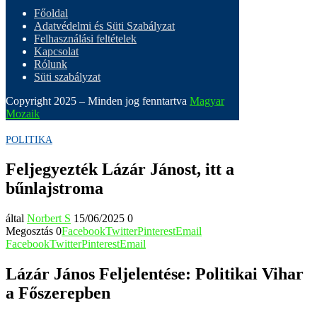
Főoldal
Adatvédelmi és Süti Szabályzat
Felhasználási feltételek
Kapcsolat
Rólunk
Süti szabályzat
Copyright 2025 – Minden jog fenntartva
Magyar
Mozaik
POLITIKA
Feljegyezték Lázár Jánost, itt a
bűnlajstroma
által
Norbert S
15/06/2025
0
Megosztás
0
Facebook
Twitter
Pinterest
Email
Facebook
Twitter
Pinterest
Email
Lázár János Feljelentése: Politikai Vihar
a Főszerepben