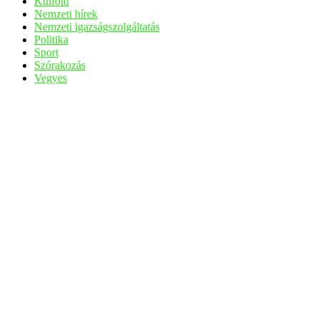
Külföld
Nemzeti hírek
Nemzeti igazságszolgáltatás
Politika
Sport
Szórakozás
Vegyes