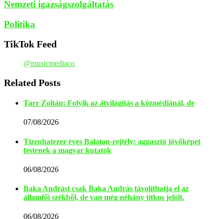
Nemzeti igazságszolgáltatás
Politika
TikTok Feed
@musicmediaco
Related Posts
Tarr Zoltán: Folyik az átvilágítás a közmédiánál, de
07/08/2026
Tizenhatezer éves Balaton-rejtély: aggasztó jövőképet
festenek a magyar kutatók
06/08/2026
Baka Andrást csak Baka András távolíthatja el az
államfői székből, de van még néhány titkos jelölt.
06/08/2026