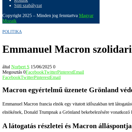
Rólunk
Süti szabályzat
Copyright 2025 – Minden jog fenntartva
Magyar
Mozaik
POLITIKA
Emmanuel Macron szolidarit
által
Norbert S
15/06/2025
0
Megosztás
0
Facebook
Twitter
Pinterest
Email
Facebook
Twitter
Pinterest
Email
Macron egyértelmű üzenete Grönland véd
Emmanuel Macron francia elnök egy vitatott időszakban tett látogatást
elnökének, Donald Trumpnak a Grönland bekebelezésére vonatkozó kij
A látogatás részletei és Macron álláspontja