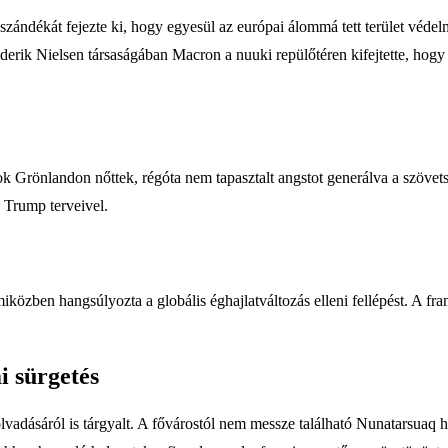
 szándékát fejezte ki, hogy egyesül az európai álommá tett terület véd
derik Nielsen társaságában Macron a nuuki repülőtéren kifejtette, hog
ások Grönlandon nőttek, régóta nem tapasztalt angstot generálva a szöv
 Trump terveivel.
iközben hangsúlyozta a globális éghajlatváltozás elleni fellépést. A franc
i sürgetés
lvadásáról is tárgyalt. A fővárostól nem messze található Nunatarsuaq