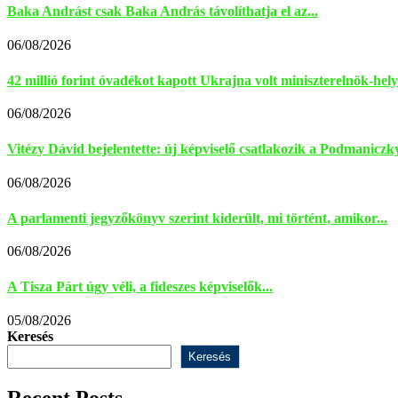
Baka Andrást csak Baka András távolíthatja el az...
06/08/2026
42 millió forint óvadékot kapott Ukrajna volt miniszterelnök-helye
06/08/2026
Vitézy Dávid bejelentette: új képviselő csatlakozik a Podmaniczky
06/08/2026
A parlamenti jegyzőkönyv szerint kiderült, mi történt, amikor...
06/08/2026
A Tisza Párt úgy véli, a fideszes képviselők...
05/08/2026
Keresés
Keresés
Recent Posts