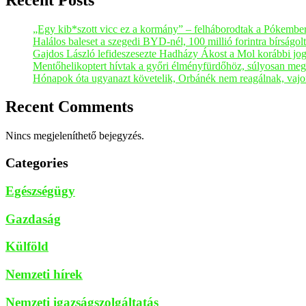
„Egy kib*szott vicc ez a kormány” – felháborodtak a Pókembe
Halálos baleset a szegedi BYD-nél, 100 millió forintra bírságol
Gajdos László lefideszesezte Hadházy Ákost a Mol korábbi jog
Mentőhelikoptert hívtak a győri élményfürdőhöz, súlyosan meg
Hónapok óta ugyanazt követelik, Orbánék nem reagálnak, vajo
Recent Comments
Nincs megjeleníthető bejegyzés.
Categories
Egészségügy
Gazdaság
Külföld
Nemzeti hírek
Nemzeti igazságszolgáltatás