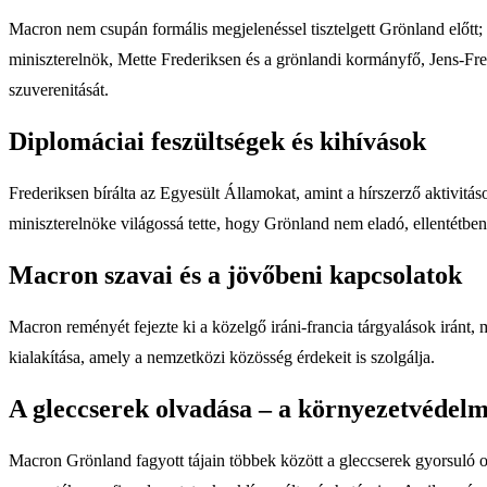
Macron nem csupán formális megjelenéssel tisztelgett Grönland előtt;
miniszterelnök, Mette Frederiksen és a grönlandi kormányfő, Jens-Fre
szuverenitását.
Diplomáciai feszültségek és kihívások
Frederiksen bírálta az Egyesült Államokat, amint a hírszerző aktivit
miniszterelnöke világossá tette, hogy Grönland nem eladó, ellentétben
Macron szavai és a jövőbeni kapcsolatok
Macron reményét fejezte ki a közelgő iráni-francia tárgyalások iránt, m
kialakítása, amely a nemzetközi közösség érdekeit is szolgálja.
A gleccserek olvadása – a környezetvédelm
Macron Grönland fagyott tájain többek között a gleccserek gyorsuló o