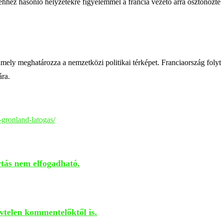
hhez hasonló helyzetekre figyelemmel a francia vezető arra ösztönözte 
mely meghatározza a nemzetközi politikai térképet. Franciaország folytat
ára.
gronland-latogas/
artás nem elfogadható.
vtelen kommentelőktől is.