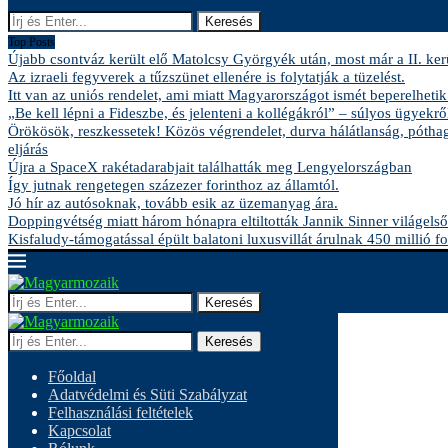
Keresés
Top Posts
Újabb csontváz került elő Matolcsy Györgyék után, most már a II. kerü
Az izraeli fegyverek a tűzszünet ellenére is folytatják a tüzelést.
Itt van az uniós rendelet, ami miatt Magyarországot ismét beperelhetik
„Be kell lépni a Fideszbe, és jelenteni a kollégákról” – súlyos ügyekről
Örökösök, reszkessetek! Közös végrendelet, durva hálátlanság, pótha
eljárás
Újra a SpaceX rakétadarabjait találhatták meg Lengyelországban
Így jutnak rengetegen százezer forinthoz az államtól.
Jó hír az autósoknak, tovább esik az üzemanyag ára.
Doppingvétség miatt három hónapra eltiltották Jannik Sinner világelső
Kisfaludy-támogatással épült balatoni luxusvillát árulnak 450 millió fo
Keresés
Keresés
Főoldal
Adatvédelmi és Süti Szabályzat
Felhasználási feltételek
Kapcsolat