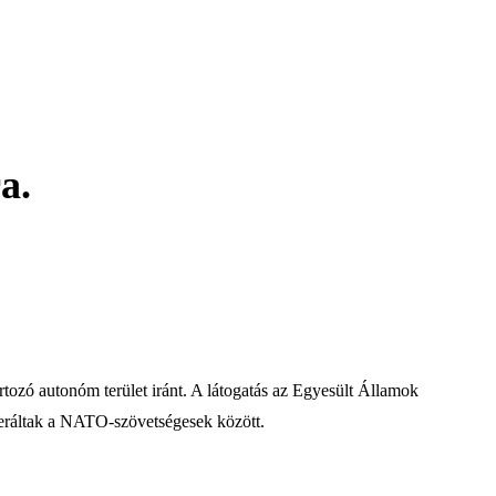
a.
artozó autonóm terület iránt. A látogatás az Egyesült Államok
neráltak a NATO-szövetségesek között.