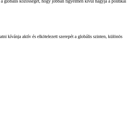
a globális közösséget, hogy jobban figyelmen kívül hagyja a politikai
ni kívánja aktív és elkötelezett szerepét a globális szinten, különös