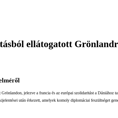
ásból ellátogatott Grönlandr
elméről
 Grönlandon, jelezve a francia és az európai szolidaritást a Dániához t
elentései után érkezett, amelyek komoly diplomáciai feszültséget ge