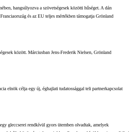
elmében, hangsúlyozva a szövetségesek közötti hűséget. A dán
y Franciaország és az EU teljes mértékben támogatja Grönland
etségesek között. Márciusban Jens-Frederik Nielsen, Grönland
ia elnök célja egy új, éghajlati tudatossággal teli partnerkapcsolat
 hegy gleccserei rendkívül gyors ütemben olvadtak, amelyek