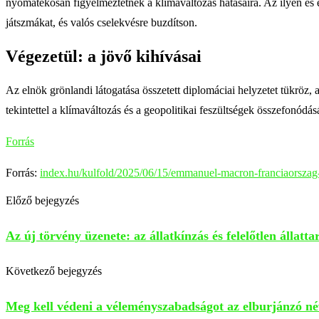
nyomatékosan figyelmeztetnek a klímaváltozás hatásaira. Az ilyen és e
játszmákat, és valós cselekvésre buzdítson.
Végezetül: a jövő kihívásai
Az elnök grönlandi látogatása összetett diplomáciai helyzetet tükröz, a
tekintettel a klímaváltozás és a geopolitikai feszültségek összefonódás
Forrás
Forrás:
index.hu/kulfold/2025/06/15/emmanuel-macron-franciaorszag-
Előző bejegyzés
Az új törvény üzenete: az állatkínzás és felelőtlen állatt
Következő bejegyzés
Meg kell védeni a véleményszabadságot az elburjánzó né