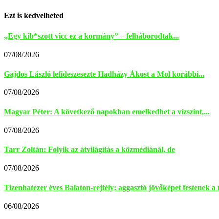
Ezt is kedvelheted
„Egy kib*szott vicc ez a kormány” – felháborodtak...
07/08/2026
Gajdos László lefideszesezte Hadházy Ákost a Mol korábbi...
07/08/2026
Magyar Péter: A következő napokban emelkedhet a vízszint,...
07/08/2026
Tarr Zoltán: Folyik az átvilágítás a közmédiánál, de
07/08/2026
Tizenhatezer éves Balaton-rejtély: aggasztó jövőképet festenek a 
06/08/2026