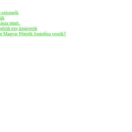
r-rajongók
ták
ásza miatt.
sérült egy kisgyerek
n Magyar Péterék fontolóra veszik?