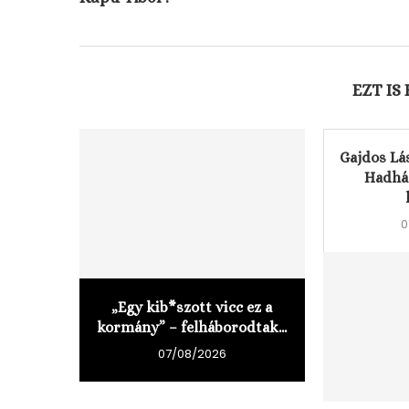
EZT IS
Gajdos Lás
Hadhá
0
„Egy kib*szott vicc ez a
kormány” – felháborodtak...
07/08/2026