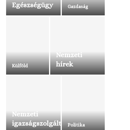
Egészségügy
Gazdaság
Nemzeti
hírek
Külföld
Nemzeti
igazságszolgáltatás
Politika