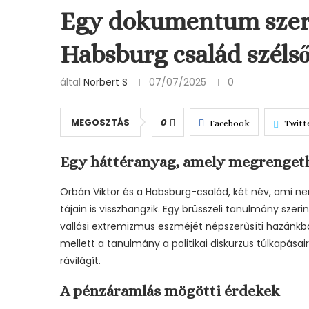
Egy dokumentum szeri
Habsburg család szélső
által
Norbert S
07/07/2025
0
MEGOSZTÁS
0
Facebook
Twitt
Egy háttéranyag, amely megrengeth
Orbán Viktor és a Habsburg-család, két név, ami ne
tájain is visszhangzik. Egy brüsszeli tanulmány szeri
vallási extremizmus eszméjét népszerűsíti hazánkba
mellett a tanulmány a politikai diskurzus túlkapása
rávilágít.
A pénzáramlás mögötti érdekek