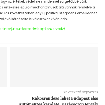
ul, úgy az értékek védelme mindennél sürgetőbbé válik.
yos értékekre épülő mechanizmusok alá vannak rendelve a
lakulás következtében egy új politikai szegmens emelkedhet
özeljövő kérdéseire is válaszokat kíván adni.
t-interju-eu-forras-lmbtq-konzervativ/
KÖVETKEZŐ BEJEGYZÉS
Rákosrendező lehet Budapest első
autómentes kerülete, Karácsony Gergely