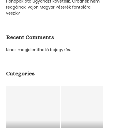
Hónapok óta ugyanazt követelik, Orbánék nem
reagálnak, vajon Magyar Péterék fontolóra
veszik?
Recent Comments
Nincs megjeleníthető bejegyzés.
Categories