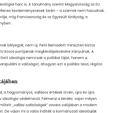
ológiai harc is. A tanulmány szerint Magyarország az EU
ellenes kezdeményezések terén – a számok nem hazudnak.
rője, míg Franciaország és az Egyesült Királyság, a
nyben.
ak bélyegzik, nem új. Petri Bernadett miniszteri biztos
z EU közös pontjainak megkérdőjelezésére irányulnak. A
tett ideológia nemcsak a politikai tájat, hanem a
anipulálni a valóságot, ahogyan ezt a politika teszi, régóta
kájában
, a hagyományos, vallásos értékek örvén, újra és újra
ív ideológia védelmezői. Felmerül a kérdés: vajon milyen
lített „vallási szélsőségek” zavara valójában a modern
t. De vajon mi a valós indíték a kormányzati ideológiák