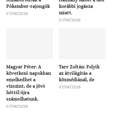
Pókember-rajongók
korábbi jogásza
miatt.
07/08/2026
07/08/2026
Tarr Zoltán: Folyik az
átvilágítás a közmédiánál, de
07/08/2026
Magyar Péter: A
Tarr Zoltán: Folyik
következő napokban
az átvilágítás a
emelkedhet a
közmédiánál, de
vízszint, de a jövő
07/08/2026
héttől újra
Tizenhatezer éves Bal
számolhatunk.
rejtély: aggasztó jövő
07/08/2026
festenek a magyar..
06/08/2026