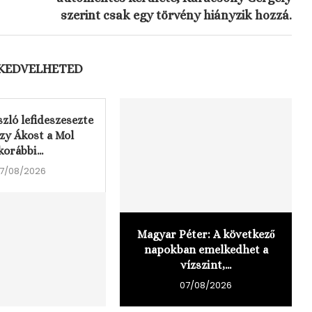
szerint csak egy törvény hiányzik hozzá.
 KEDVELHETED
zló lefideszesezte
zy Ákost a Mol
korábbi...
7/08/2026
Magyar Péter: A következő
napokban emelkedhet a
vízszint,...
07/08/2026