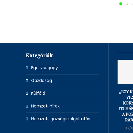
Kategóriák
Egészségügy
Gazdaság
„EGY 
Külföld
VIC
KOR
Nemzeti hírek
FELHÁ
A PÓ
Nemzeti igazságszolgáltatás
RAJ
07/