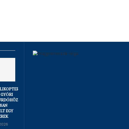
LIKOPTERT
HÓNAPOK ÓTA
MAGYAR PÉTER: A
 GYŐRI
UGYANAZT
KÖVETKEZŐ
ÜRDŐHÖZ,
KÖVETELIK,
NAPOKBAN
SAN
ORBÁNÉK NEM
EMELKEDHET A
LT EGY
REAGÁLNAK,
VÍZSZINT, DE A...
EREK
VAJON MAGYAR
07/08/2026
PÉTERÉK...
2026