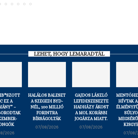
LEHET, HOGY LEMARADTÁL
KIB*SZOTT
HALÁLOS BALESET
GAJDOS LÁSZLÓ
MENTŐHE
C EZ A
A SZEGEDI BYD-
LEFIDESZESEZTE
HÍVTAK A
MÁNY” –
NÉL, 100 MILLIÓ
HADHÁZY ÁKOST
ÉLMÉNYF
BORODTAK
FORINTRA
A MOL KORÁBBI
SÚLYO
KEMBER-
BÍRSÁGOLTÁK
JOGÁSZA MIATT.
MEGSÉRÜ
ONGÓK
KISGY
07/08/2026
07/08/2026
08/2026
07/08/