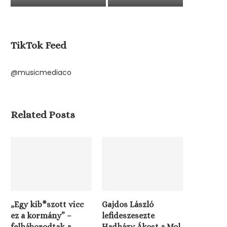
TikTok Feed
@musicmediaco
Related Posts
„Egy kib*szott vicc
Gajdos László
ez a kormány” –
lefideszesezte
felháborodtak a
Hadházy Ákost a Mol