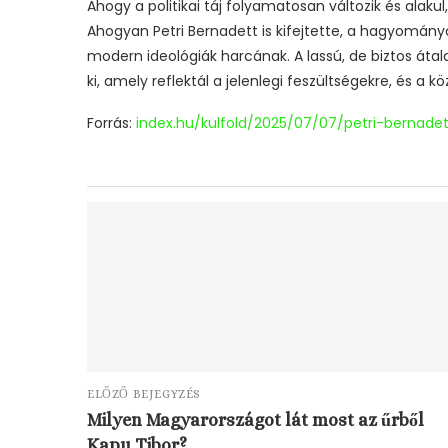
Ahogy a politikai táj folyamatosan változik és alak
Ahogyan Petri Bernadett is kifejtette, a hagyomán
modern ideológiák harcának. A lassú, de biztos áta
ki, amely reflektál a jelenlegi feszültségekre, és a k
Forrás:
index.hu/kulfold/2025/07/07/petri-bernadet
ELŐZŐ BEJEGYZÉS
Milyen Magyarországot lát most az űrből
Kapu Tibor?