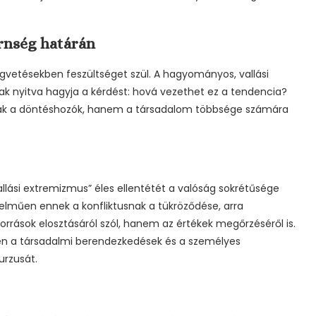
rnség határán
égvetésekben feszültséget szül. A hagyományos, vallási
ak nyitva hagyja a kérdést: hová vezethet ez a tendencia?
 csak a döntéshozók, hanem a társadalom többsége számára
„vallási extremizmus” éles ellentétét a valóság sokrétűsége
elműen ennek a konfliktusnak a tükröződése, arra
rrások elosztásáról szól, hanem az értékek megőrzéséről is.
szen a társadalmi berendezkedések és a személyes
urzusát.