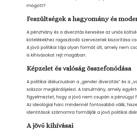
mögött?
Feszültségek a hagyomány és mode
A pénzhiány és a diverzitás keresése az uniós költs
kötelékekhez ragaszkodó szervezetek kiszorítása cs
A jövő politikai tája olyan formát ölt, amely nem
is kihívásokat rejt magában.
Képzelet és valóság összefonódása
A politikai diskurzusban a „gender diverzitás” és a 
sokszor megkérdőjelezi. A tanulmány, amely egyért
figyelmeztet, hogy a jövő nem csupán a pénzügyi fo
Az ideológiai harc mindennél fontosabbá válik, hi
identitások számomra formálják a jövő politikai disk
A jövő kihívásai