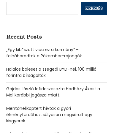
KERESÉS
Recent Posts
„Egy kib*szott vicc ez a kormány” –
felháborodtak a Pókember-rajongók
Halálos baleset a szegedi BYD-nél, 100 millió
forintra bírságolták
Gajdos László lefideszesezte Hadházy Ákost a
Mol korábbi jogásza miatt.
Mentőhelikoptert hívtak a győri
élményfürdőhöz, súlyosan megsérült egy
kisgyerek