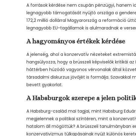
A források kérdése nem csupán pénzügyi, hanem ide
legnagyobb támogatását nyújtó országa a gender
172,2 millió dollárral Magyarország a reformáció úttö
legnagyobb EU-tagállamok is alulmaradnak e verse
A hagyományos értékek kérdése
A jelenség, ahol a konzervatív nézeteket extremistán
hangsúlyozza, hogy a brüsszeli képviselők kritikái a
háttérben húzódó vagyonos vérvonalak által közvetí
társadalmi diskurzus jövőjét is formálja. Szavakkal m
bevett gyakorlat.
A Habsburgok szerepe a jelen politi
A Habsburg-család mai tagjai, mint Habsburg Eduárd
megjelennek a politikai színtéren, mint a konzervat
hatalom áll mögöttük? A brüsszeli tanulmányban em
konzervativizmus túlkapásainak nyújt különös kerete