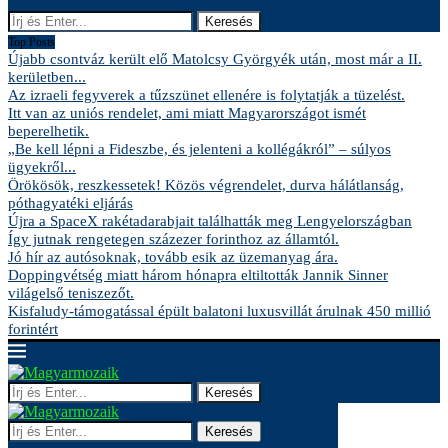
Keresés
Top Posts
Újabb csontváz került elő Matolcsy Györgyék után, most már a II.
kerületben...
Az izraeli fegyverek a tűzszünet ellenére is folytatják a tüzelést.
Itt van az uniós rendelet, ami miatt Magyarországot ismét
beperelhetik.
„Be kell lépni a Fideszbe, és jelenteni a kollégákról” – súlyos
ügyekről...
Örökösök, reszkessetek! Közös végrendelet, durva hálátlanság,
póthagyatéki eljárás
Újra a SpaceX rakétadarabjait találhatták meg Lengyelországban
Így jutnak rengetegen százezer forinthoz az államtól.
Jó hír az autósoknak, tovább esik az üzemanyag ára.
Doppingvétség miatt három hónapra eltiltották Jannik Sinner
világelső teniszezőt.
Kisfaludy-támogatással épült balatoni luxusvillát árulnak 450 millió
forintért
Keresés
Keresés