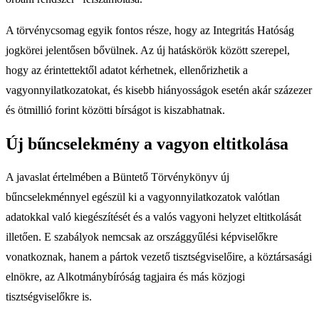
A törvénycsomag egyik fontos része, hogy az Integritás Hatóság
jogkörei jelentősen bővülnek. Az új hatáskörök között szerepel,
hogy az érintettektől adatot kérhetnek, ellenőrizhetik a
vagyonnyilatkozatokat, és kisebb hiányosságok esetén akár százezer
és ötmillió forint közötti bírságot is kiszabhatnak.
Új bűncselekmény a vagyon eltitkolása
A javaslat értelmében a Büntető Törvénykönyv új
bűncselekménnyel egészül ki a vagyonnyilatkozatok valótlan
adatokkal való kiegészítését és a valós vagyoni helyzet eltitkolását
illetően. E szabályok nemcsak az országgyűlési képviselőkre
vonatkoznak, hanem a pártok vezető tisztségviselőire, a köztársasági
elnökre, az Alkotmánybíróság tagjaira és más közjogi
tisztségviselőkre is.