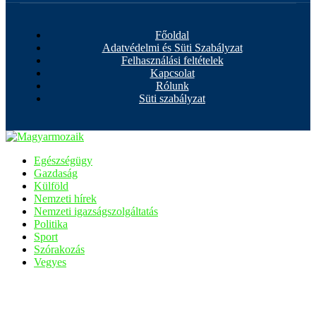
Főoldal
Adatvédelmi és Süti Szabályzat
Felhasználási feltételek
Kapcsolat
Rólunk
Süti szabályzat
Egészségügy
Gazdaság
Külföld
Nemzeti hírek
Nemzeti igazságszolgáltatás
Politika
Sport
Szórakozás
Vegyes