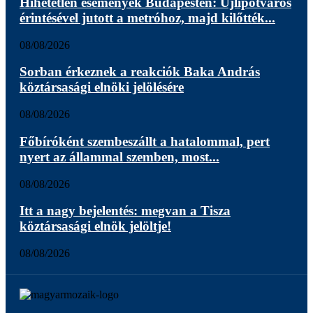
Hihetetlen események Budapesten: Újlipótváros
érintésével jutott a metróhoz, majd kilőtték...
08/08/2026
Sorban érkeznek a reakciók Baka András
köztársasági elnöki jelölésére
08/08/2026
Főbíróként szembeszállt a hatalommal, pert
nyert az állammal szemben, most...
08/08/2026
Itt a nagy bejelentés: megvan a Tisza
köztársasági elnök jelöltje!
08/08/2026