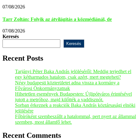
07/08/2026
Tarr Zoltán: Folyik az átvilágítás a közmédiánál, de
07/08/2026
Keresés
Keresés
Recent Posts
Tarjányi Péter Baka András jelöléséről: Meddig terjedhet el
egy kétharmados hatalom, csak azért, mert megteheti?
Négy budapesti közterületet adna vissza a kormány a
Fővárosi Önkormányzatnak
Hihetetlen események Budapesten: Újlipótváros érintésével
jutott a metróhoz, majd kilőtték a vaddisznót.
Sorban érkeznek a reakciók Baka András köztársasági elnöki
jelölésére
Főbíróként szembeszállt a hatalommal, pert nyert az állammal
szemben, most államfő lehet.
Recent Comments