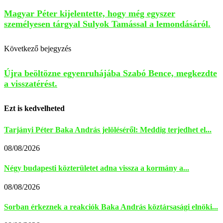
Magyar Péter kijelentette, hogy még egyszer
személyesen tárgyal Sulyok Tamással a lemondásáról.
Következő bejegyzés
Újra beöltözne egyenruhájába Szabó Bence, megkezdte
a visszatérést.
Ezt is kedvelheted
Tarjányi Péter Baka András jelöléséről: Meddig terjedhet el...
08/08/2026
Négy budapesti közterületet adna vissza a kormány a...
08/08/2026
Sorban érkeznek a reakciók Baka András köztársasági elnöki...