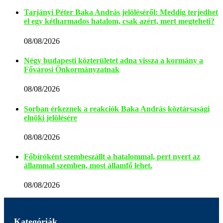
Tarjányi Péter Baka András jelöléséről: Meddig terjedhet
el egy kétharmados hatalom, csak azért, mert megteheti?
08/08/2026
Négy budapesti közterületet adna vissza a kormány a
Fővárosi Önkormányzatnak
08/08/2026
Sorban érkeznek a reakciók Baka András köztársasági
elnöki jelölésére
08/08/2026
Főbíróként szembeszállt a hatalommal, pert nyert az
állammal szemben, most államfő lehet.
08/08/2026
Kategóriák