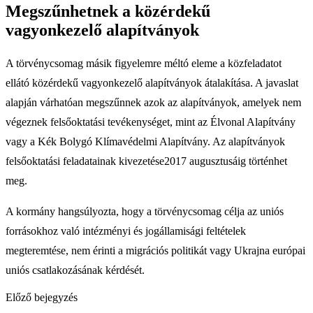
Megszűnhetnek a közérdekű
vagyonkezelő alapítványok
A törvénycsomag másik figyelemre méltó eleme a közfeladatot
ellátó közérdekű vagyonkezelő alapítványok átalakítása. A javaslat
alapján várhatóan megszűnnek azok az alapítványok, amelyek nem
végeznek felsőoktatási tevékenységet, mint az Élvonal Alapítvány
vagy a Kék Bolygó Klímavédelmi Alapítvány. Az alapítványok
felsőoktatási feladatainak kivezetése2017 augusztusáig történhet
meg.
A kormány hangsúlyozta, hogy a törvénycsomag célja az uniós
forrásokhoz való intézményi és jogállamisági feltételek
megteremtése, nem érinti a migrációs politikát vagy Ukrajna európai
uniós csatlakozásának kérdését.
Előző bejegyzés