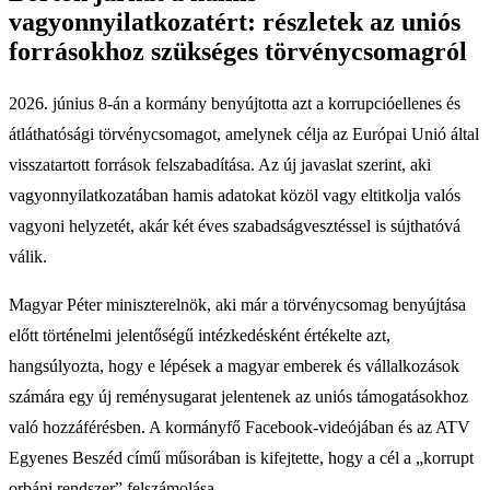
vagyonnyilatkozatért: részletek az uniós
forrásokhoz szükséges törvénycsomagról
2026. június 8-án a kormány benyújtotta azt a korrupcióellenes és
átláthatósági törvénycsomagot, amelynek célja az Európai Unió által
visszatartott források felszabadítása. Az új javaslat szerint, aki
vagyonnyilatkozatában hamis adatokat közöl vagy eltitkolja valós
vagyoni helyzetét, akár két éves szabadságvesztéssel is sújthatóvá
válik.
Magyar Péter miniszterelnök, aki már a törvénycsomag benyújtása
előtt történelmi jelentőségű intézkedésként értékelte azt,
hangsúlyozta, hogy e lépések a magyar emberek és vállalkozások
számára egy új reménysugarat jelentenek az uniós támogatásokhoz
való hozzáférésben. A kormányfő Facebook-videójában és az ATV
Egyenes Beszéd című műsorában is kifejtette, hogy a cél a „korrupt
orbáni rendszer” felszámolása.