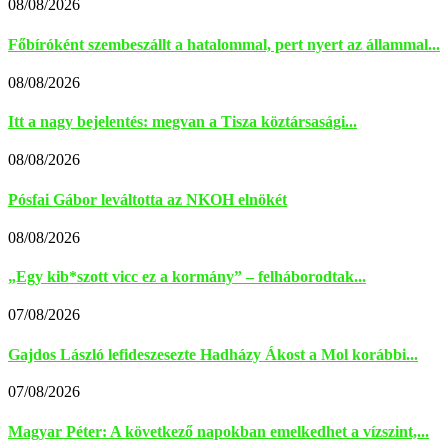
08/08/2026
Főbíróként szembeszállt a hatalommal, pert nyert az állammal...
08/08/2026
Itt a nagy bejelentés: megvan a Tisza köztársasági...
08/08/2026
Pósfai Gábor leváltotta az NKOH elnökét
08/08/2026
„Egy kib*szott vicc ez a kormány” – felháborodtak...
07/08/2026
Gajdos László lefideszesezte Hadházy Ákost a Mol korábbi...
07/08/2026
Magyar Péter: A következő napokban emelkedhet a vízszint,...