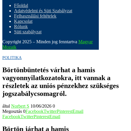
Főoldal
Adatvédelmi és Süti Szabályzat
Felhasználási feltételek
Kapcsolat
Rólunk
Süti szabályzat
Copyright 2025 – Minden jog fenntartva
Magyar
Mozaik
POLITIKA
Börtönbüntetés várhat a hamis
vagyonnyilatkozatokra, itt vannak a
részletek az uniós pénzekhez szükséges
jogszabálycsomagról.
által
Norbert S
10/06/2026
0
Megosztás
0
Facebook
Twitter
Pinterest
Email
Facebook
Twitter
Pinterest
Email
Börtön járhat a hamis