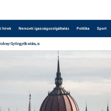
 hírek
Nemzeti igazságszolgáltatás
Politika
Sport
olcsy Györgyék után, most már a II. kerületben...