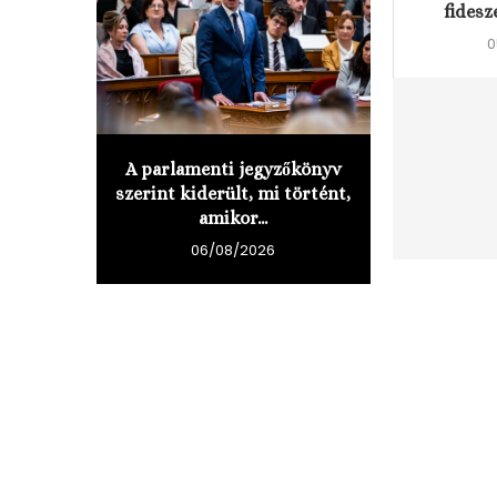
fidesz
0
A parlamenti jegyzőkönyv
szerint kiderült, mi történt,
amikor...
06/08/2026