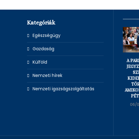
Kategóriák
Egészségügy
Gazdaság
A PA
Külföld
JEGY
SZ
Nemzeti hírek
KIDE
TÖ
Nemzeti igazságszolgáltatás
AMIKO
PÉT
06/