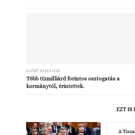
ELŐZŐ BEJEGYZÉS
Több tízmilliárd forintos osztogatás a
kormánytól, érintettek.
EZT IS
A Tisza