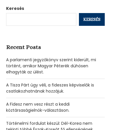
Keresés
KERESÉS
Recent Posts
A parlamenti jegyzőkönyv szerint kiderült, mi
történt, amikor Magyar Péterék dühösen
elhagyták az ülést.
A Tisza Párt úgy véli, a fideszes képviselők is
csatlakozhatnának hozzájuk.
A Fidesz nem vesz részt a keddi
köztársaságielnök-választáson.
Történelmi fordulat készül: Dél-Korea nem
tekinti többé Észak-Koreát fő ellenségének