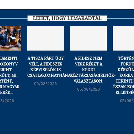
LEHET, HOGY LEMARADTÁL
RLAMENTI
A TISZA PÁRT ÚGY
A FIDESZ NEM
TÖRTÉN
ZŐKÖNYV
VÉLI, A FIDESZES
VESZ RÉSZT A
FORDU
ERINT
KÉPVISELŐK IS
KEDDI
KÉSZÜL:
RÜLT, MI
CSATLAKOZHATNÁNAK...
KÖZTÁRSASÁGIELNÖK-
KOREA
RTÉNT,
VÁLASZTÁSON.
TEKINTI
05/08/2026
R MAGYAR
ÉSZAK-KO
05/08/2026
ERÉK...
ELLENSÉ
08/2026
05/08/