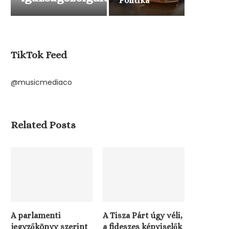
Politika
TikTok Feed
@musicmediaco
Related Posts
A parlamenti
A Tisza Párt úgy véli,
jegyzőkönyv szerint
a fideszes képviselők