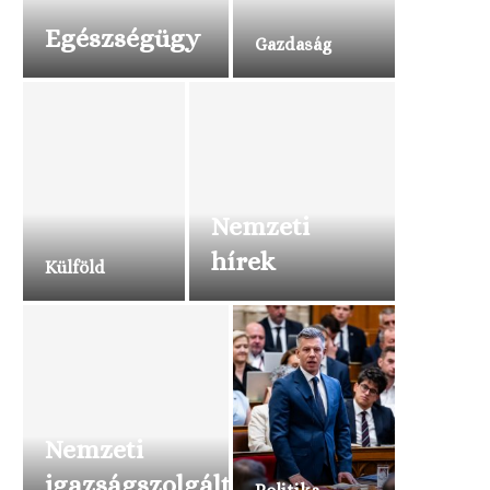
Egészségügy
Gazdaság
Nemzeti
hírek
Külföld
Nemzeti
igazságszolgáltatás