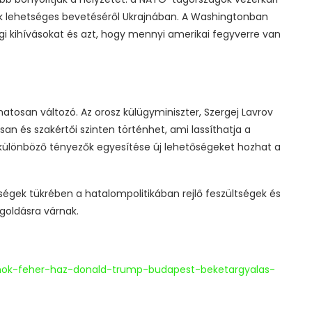
k lehetséges bevetéséről Ukrajnában. A Washingtonban
ági kihívásokat és azt, hogy mennyi amerikai fegyverre van
matosan változó. Az orosz külügyminiszter, Szergej Lavrov
san és szakértői szinten történhet, ami lassíthatja a
különböző tényezők egyesítése új lehetőségeket hozhat a
ségek tükrében a hatalompolitikában rejlő feszültségek és
goldásra várnak.
amok-feher-haz-donald-trump-budapest-beketargyalas-