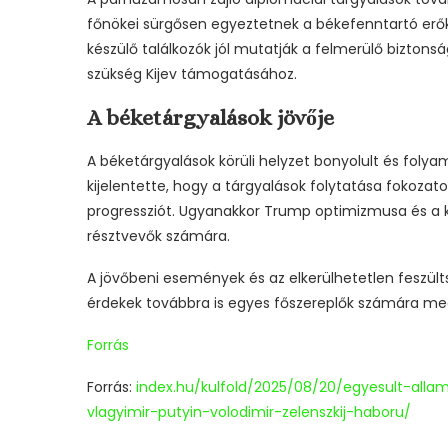
főnökei sürgősen egyeztetnek a békefenntartó erő
készülő találkozók jól mutatják a felmerülő biztons
szükség Kijev támogatásához.
A béketárgyalások jövője
A béketárgyalások körüli helyzet bonyolult és folya
kijelentette, hogy a tárgyalások folytatása fokozato
progressziót. Ugyanakkor Trump optimizmusa és a 
résztvevők számára.
A jövőbeni események és az elkerülhetetlen feszült
érdekek továbbra is egyes főszereplők számára me
Forrás
Forrás:
index.hu/kulfold/2025/08/20/egyesult-all
vlagyimir-putyin-volodimir-zelenszkij-haboru/