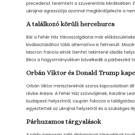
precedenst teremtett a szuverenitás kérdésében. Ez
ukrajnai agressziója azonnal megkérdőjelezte a nem
A találkozó körüli hercehurca
Bár a Fehér Ház titkosszolgálatai már előkészületek
kiválasztásához több alternatíva is felmerült. Mos
Macron francia elnök Genfet tekintené ideális hely
Bécs a hagyományokban bővelkedik a párbeszéd te
Orbán Viktor és Donald Trump kapc
Orbán Viktor miniszterelnök szoros kapcsolatban ál
révbe érésre. A Fehér Ház szóvivőjének, Karoline Le
budapesti helyszínről, csupán fokozza a találgatá
egyeztettek az ukrajnai helyzetről és a szükséges lé
Párhuzamos tárgyalások
A párhuzamosan zajló diplomáciai tárgyalások tová