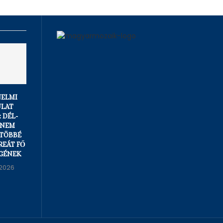
ELMI
LAT
 DÉL-
 NEM
 TÖBBÉ
REÁT FŐ
GÉNEK
2026