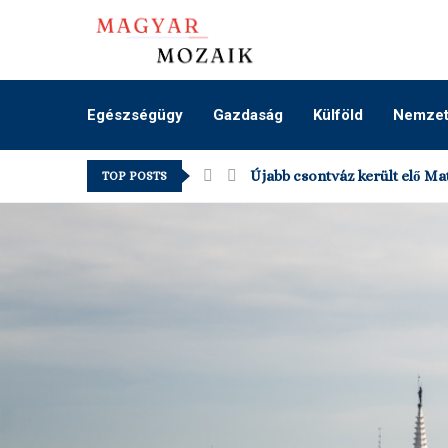
Egészségügy
Gazdaság
Külföld
Nemzeti
Újabb csontváz került elő Mat
TOP POSTS