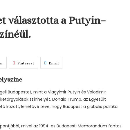
t választotta a Putyin–
zínéül.
er
Pinterest
Email
elyszíne
eli Budapestet, mint a Vlagyimir Putyin és Volodimir
éketárgyalások színhelyét. Donald Trump, az Egyesült
tő között, lehetővé téve, hogy Budapest a globális politikai
empontjából, mivel az 1994-es Budapesti Memorandum fontos