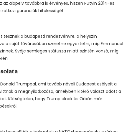
 az alapelv továbbra is érvényes, hiszen Putyin 2014-es
zetközi garanciák hitelességét.
et tesznek a budapesti rendezvényre, a helyszín
zkva a saját fővárosában szeretne egyeztetni, míg Emmanuel
színnek. Svájc semleges státusza miatt szintén vonzó, míg
rén.
solata
l Donald Trumppal, ami tovább növeli Budapest esélyeit a
avittnak a megnyilatkozása, amelyben kitérő választ adott a
sokat. Kétségtelen, hogy Trump elnök és Orbán már
pésekről.
bb bonyolítják a helyzetet: a NATO-tagországok vezérkari