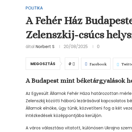
POLITIKA
A Fehér Ház Budapeste
Zelenszkij-csúcs helys
által
Norbert S
20/08/2025
0
MEGOSZTÁS
0
Facebook
Twitt
A Budapest mint béketárgyalások h
Az Egyesült Államok Fehér Háza határozottan mérleg
Zelenszkij közötti háború lezárásával kapcsolatos b
Államok elnöke, úgy tűnik, közvetíteni fog a két veze
intézkedések középpontjába kerüljön.
A város választása vitatott, különösen Ukrajna sz