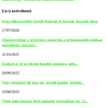
Ezt is kedvelheted
Irán célkeresztjébe került Bahrein és Kuvait, lezárták őket.
17/07/2026
Elszaporodtak a terrorista csoportok a turistaparadicsomban,
másodfokú riasztást...
11/10/2025
Szabad az út az ukrán fiatalok számára, még...
20/09/2025
Négy újságírót ölt meg egy izraeli bomba, köztük...
25/08/2025
Több mint kétszáz férfi zaklatott szexuálisan egy 12...