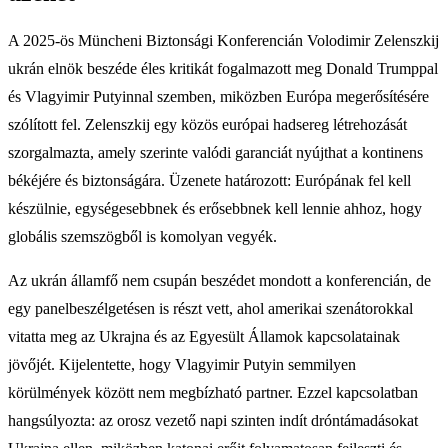
A 2025-ös Müncheni Biztonsági Konferencián Volodimir Zelenszkij
ukrán elnök beszéde éles kritikát fogalmazott meg Donald Trumppal
és Vlagyimir Putyinnal szemben, miközben Európa megerősítésére
szólított fel. Zelenszkij egy közös európai hadsereg létrehozását
szorgalmazta, amely szerinte valódi garanciát nyújthat a kontinens
békéjére és biztonságára. Üzenete határozott: Európának fel kell
készülnie, egységesebbnek és erősebbnek kell lennie ahhoz, hogy
globális szemszögből is komolyan vegyék.
Az ukrán államfő nem csupán beszédet mondott a konferencián, de
egy panelbeszélgetésen is részt vett, ahol amerikai szenátorokkal
vitatta meg az Ukrajna és az Egyesült Államok kapcsolatainak
jövőjét. Kijelentette, hogy Vlagyimir Putyin semmilyen
körülmények között nem megbízható partner. Ezzel kapcsolatban
hangsúlyozta: az orosz vezető napi szinten indít dróntámadásokat