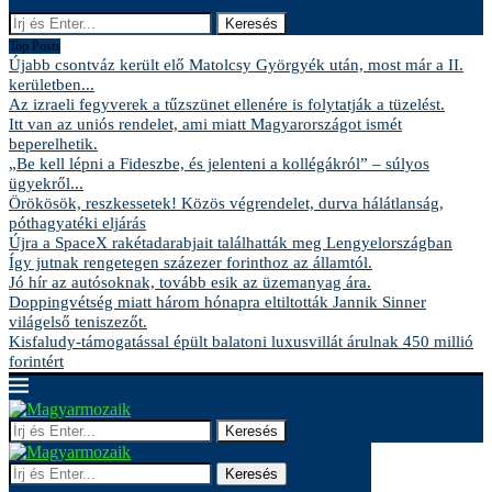
Keresés
Top Posts
Újabb csontváz került elő Matolcsy Györgyék után, most már a II.
kerületben...
Az izraeli fegyverek a tűzszünet ellenére is folytatják a tüzelést.
Itt van az uniós rendelet, ami miatt Magyarországot ismét
beperelhetik.
„Be kell lépni a Fideszbe, és jelenteni a kollégákról” – súlyos
ügyekről...
Örökösök, reszkessetek! Közös végrendelet, durva hálátlanság,
póthagyatéki eljárás
Újra a SpaceX rakétadarabjait találhatták meg Lengyelországban
Így jutnak rengetegen százezer forinthoz az államtól.
Jó hír az autósoknak, tovább esik az üzemanyag ára.
Doppingvétség miatt három hónapra eltiltották Jannik Sinner
világelső teniszezőt.
Kisfaludy-támogatással épült balatoni luxusvillát árulnak 450 millió
forintért
Keresés
Keresés