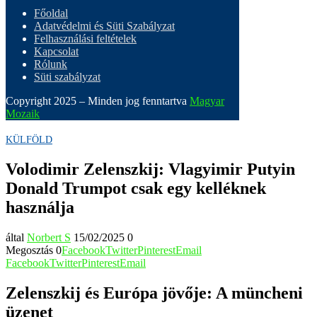
Főoldal
Adatvédelmi és Süti Szabályzat
Felhasználási feltételek
Kapcsolat
Rólunk
Süti szabályzat
Copyright 2025 – Minden jog fenntartva
Magyar
Mozaik
KÜLFÖLD
Volodimir Zelenszkij: Vlagyimir Putyin
Donald Trumpot csak egy kelléknek
használja
által
Norbert S
15/02/2025
0
Megosztás
0
Facebook
Twitter
Pinterest
Email
Facebook
Twitter
Pinterest
Email
Zelenszkij és Európa jövője: A müncheni
üzenet