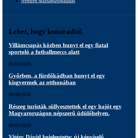
Nemzeti igazságszolgáltatás
Lehet, hogy lemaradtál
Villámcsapás közben hunyt el egy fiatal
sportoló a futballmeccs alatt
06/08/2026
Győrben, a fürdőkádban hunyt el egy
kisgyermek az otthonában
06/08/2026
Részeg turisták süllyesztettek el egy hajót egy
Magyarországon népszerű üdülőhelyen.
06/08/2026
Vitézy Dávid bejelentette: új képviselő