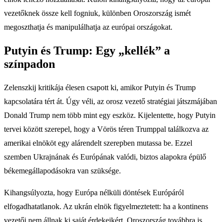
vezetőknek össze kell fogniuk, különben Oroszország ismét
megoszthatja és manipulálhatja az európai országokat.
Putyin és Trump: Egy „kellék” a
színpadon
Zelenszkij kritikája élesen csapott ki, amikor Putyin és Trump
kapcsolatára tért át. Úgy véli, az orosz vezető stratégiai játszmájában
Donald Trump nem több mint egy eszköz. Kijelentette, hogy Putyin
tervei között szerepel, hogy a Vörös téren Trumppal találkozva az
amerikai elnököt egy alárendelt szerepben mutassa be. Ezzel
szemben Ukrajnának és Európának valódi, biztos alapokra épülő
békemegállapodásokra van szüksége.
Kihangsúlyozta, hogy Európa nélküli döntések Európáról
elfogadhatatlanok. Az ukrán elnök figyelmeztetett: ha a kontinens
vezetői nem állnak ki saját érdekeikért, Oroszország továbbra is