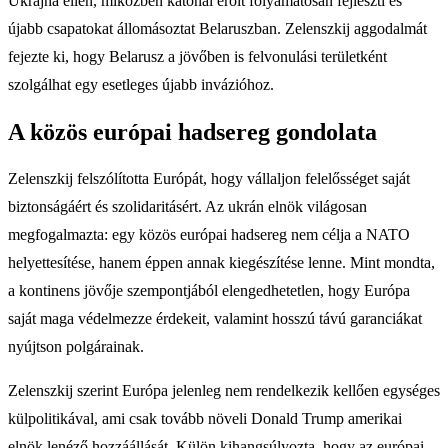
Ukrajna ellen, miközben katonai erőit folyamatosan fejleszti és
újabb csapatokat állomásoztat Belaruszban. Zelenszkij aggodalmát
fejezte ki, hogy Belarusz a jövőben is felvonulási területként
szolgálhat egy esetleges újabb invázióhoz.
A közös európai hadsereg gondolata
Zelenszkij felszólította Európát, hogy vállaljon felelősséget saját
biztonságáért és szolidaritásért. Az ukrán elnök világosan
megfogalmazta: egy közös európai hadsereg nem célja a NATO
helyettesítése, hanem éppen annak kiegészítése lenne. Mint mondta,
a kontinens jövője szempontjából elengedhetetlen, hogy Európa
saját maga védelmezze érdekeit, valamint hosszú távú garanciákat
nyújtson polgárainak.
Zelenszkij szerint Európa jelenleg nem rendelkezik kellően egységes
külpolitikával, ami csak tovább növeli Donald Trump amerikai
elnök lenéző hozzáállását. Külön kihangsúlyozta, hogy az európai