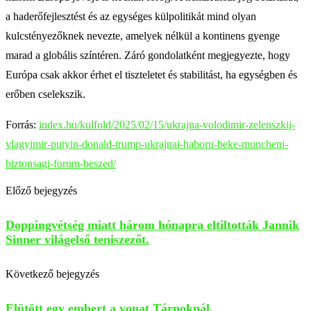
a haderőfejlesztést és az egységes külpolitikát mind olyan
kulcstényezőknek nevezte, amelyek nélkül a kontinens gyenge
marad a globális színtéren. Záró gondolatként megjegyezte, hogy
Európa csak akkor érhet el tiszteletet és stabilitást, ha egységben és
erőben cselekszik.
Forrás:
index.hu/kulfold/2025/02/15/ukrajna-volodimir-zelenszkij-
vlagyimir-putyin-donald-trump-ukrajnai-haboru-beke-muncheni-
biztonsagi-forum-beszed/
Előző bejegyzés
Doppingvétség miatt három hónapra eltiltották Jannik
Sinner világelső teniszezőt.
Következő bejegyzés
Elütött egy embert a vonat Tárnoknál.