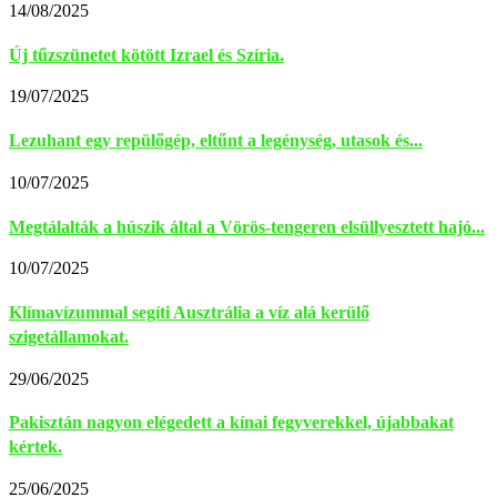
14/08/2025
Új tűzszünetet kötött Izrael és Szíria.
19/07/2025
Lezuhant egy repülőgép, eltűnt a legénység, utasok és...
10/07/2025
Megtálalták a húszik által a Vörös-tengeren elsüllyesztett hajó...
10/07/2025
Klímavízummal segíti Ausztrália a víz alá kerülő
szigetállamokat.
29/06/2025
Pakisztán nagyon elégedett a kínai fegyverekkel, újabbakat
kértek.
25/06/2025