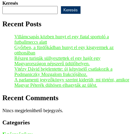
Keresés
Keresés
Recent Posts
Villámcsapás közben hunyt el egy fiatal sportoló a
futballmeccs alatt
Győrben, a fürdőkádban hunyt el egy kisgyermek az
otthonában
Részeg turisták süllyesztettek el egy hajót egy
Magyarországon népszerű üdülőhelyen.
Vitézy Dávid bejelentette: új képviselő csatlakozik a
Podmaniczky Mozgalom frakciójához.
A parlamenti jegyzőkönyv szerint kiderült, mi történt, amikor
Magyar Péterék dühösen elhagyták az ülést.
Recent Comments
Nincs megjeleníthető bejegyzés.
Categories