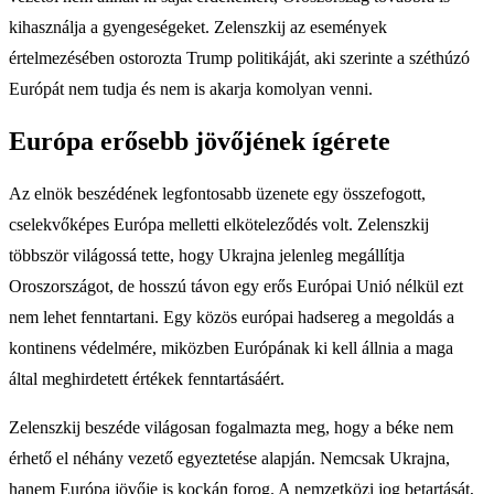
kihasználja a gyengeségeket. Zelenszkij az események
értelmezésében ostorozta Trump politikáját, aki szerinte a széthúzó
Európát nem tudja és nem is akarja komolyan venni.
Európa erősebb jövőjének ígérete
Az elnök beszédének legfontosabb üzenete egy összefogott,
cselekvőképes Európa melletti elköteleződés volt. Zelenszkij
többször világossá tette, hogy Ukrajna jelenleg megállítja
Oroszországot, de hosszú távon egy erős Európai Unió nélkül ezt
nem lehet fenntartani. Egy közös európai hadsereg a megoldás a
kontinens védelmére, miközben Európának ki kell állnia a maga
által meghirdetett értékek fenntartásáért.
Zelenszkij beszéde világosan fogalmazta meg, hogy a béke nem
érhető el néhány vezető egyeztetése alapján. Nemcsak Ukrajna,
hanem Európa jövője is kockán forog. A nemzetközi jog betartását,