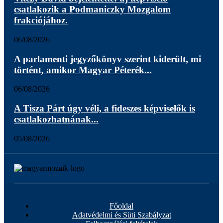
csatlakozik a Podmaniczky Mozgalom
frakciójához.
06/08/2026
A parlamenti jegyzőkönyv szerint kiderült, mi
történt, amikor Magyar Péterék...
06/08/2026
A Tisza Párt úgy véli, a fideszes képviselők is
csatlakozhatnának...
05/08/2026
Főoldal
Adatvédelmi és Süti Szabályzat