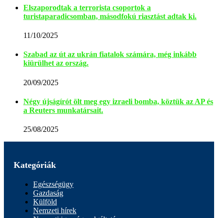
Elszaporodtak a terrorista csoportok a
turistaparadicsomban, másodfokú riasztást adtak ki.
11/10/2025
Szabad az út az ukrán fiatalok számára, még inkább
kiürülhet az ország.
20/09/2025
Négy újságírót ölt meg egy izraeli bomba, köztük az AP és
a Reuters munkatársait.
25/08/2025
Kategóriák
Egészségügy
Gazdaság
Külföld
Nemzeti hírek