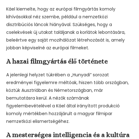
Káel kiemelte, hogy az európai filmgyártás komoly
kihívásokkal néz szembe, például a nemzetközi
disztribúciós láncok hiányával. Szükséges, hogy a
cselekvések új utakat találjanak a korlátok lebontására,
beleértve egy saját mozihálózat létrehozását is, amely
jobban képviselné az európai filmeket.
A hazai filmgyártás élő története
A jelenlegi helyzet tükrében a „Hunyadi” sorozat
eredményei figyelemre méltóak, hiszen több országban,
köztük Ausztriában és Németországban, már
bemutatásra kerül. A nézők számának
figyelembevételével a Káel által irányított produkció
komoly mértékben hozzájárult a magyar filmipar
nemzetközi elismertségéhez.
A mesterséges intelligencia és a kultúra