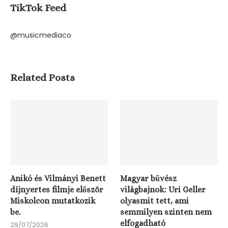
TikTok Feed
@musicmediaco
Related Posts
Anikó és Vilmányi Benett
Magyar bűvész
díjnyertes filmje először
világbajnok: Uri Geller
Miskolcon mutatkozik
olyasmit tett, ami
be.
semmilyen szinten nem
elfogadható
29/07/2026