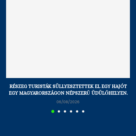
RÉSZEG TURISTÁK SÜLLYESZTETTEK EL EGY HAJÓT
EGY MAGYARORSZÁGON NÉPSZERŰ ÜDÜLŐHELYEN.
06/08/2026