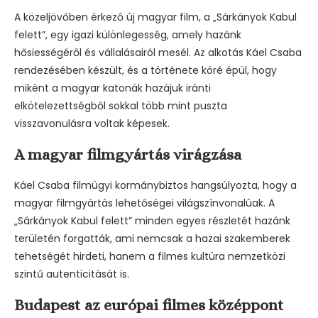
A közeljövőben érkező új magyar film, a „Sárkányok Kabul
felett”, egy igazi különlegesség, amely hazánk
hősiességéről és vállalásairól mesél. Az alkotás Káel Csaba
rendezésében készült, és a története köré épül, hogy
miként a magyar katonák hazájuk iránti
elkötelezettségből sokkal több mint puszta
visszavonulásra voltak képesek.
A magyar filmgyártás virágzása
Káel Csaba filmügyi kormánybiztos hangsúlyozta, hogy a
magyar filmgyártás lehetőségei világszínvonalúak. A
„Sárkányok Kabul felett” minden egyes részletét hazánk
területén forgatták, ami nemcsak a hazai szakemberek
tehetségét hirdeti, hanem a filmes kultúra nemzetközi
szintű autenticitását is.
Budapest az európai filmes középpont