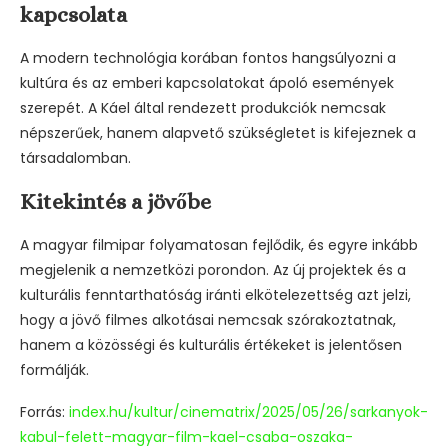
kapcsolata
A modern technológia korában fontos hangsúlyozni a
kultúra és az emberi kapcsolatokat ápoló események
szerepét. A Káel által rendezett produkciók nemcsak
népszerűek, hanem alapvető szükségletet is kifejeznek a
társadalomban.
Kitekintés a jövőbe
A magyar filmipar folyamatosan fejlődik, és egyre inkább
megjelenik a nemzetközi porondon. Az új projektek és a
kulturális fenntarthatóság iránti elkötelezettség azt jelzi,
hogy a jövő filmes alkotásai nemcsak szórakoztatnak,
hanem a közösségi és kulturális értékeket is jelentősen
formálják.
Forrás:
index.hu/kultur/cinematrix/2025/05/26/sarkanyok-
kabul-felett-magyar-film-kael-csaba-oszaka-