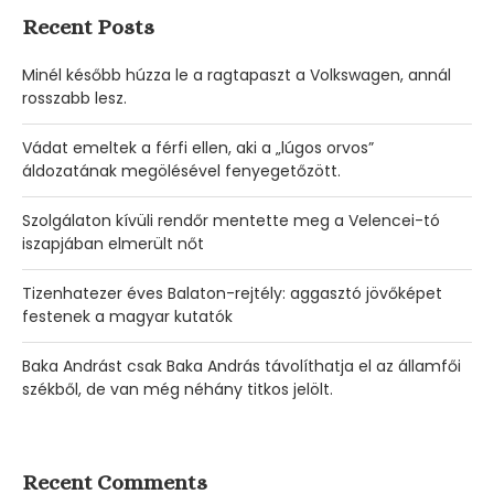
Recent Posts
Minél később húzza le a ragtapaszt a Volkswagen, annál
rosszabb lesz.
Vádat emeltek a férfi ellen, aki a „lúgos orvos”
áldozatának megölésével fenyegetőzött.
Szolgálaton kívüli rendőr mentette meg a Velencei-tó
iszapjában elmerült nőt
Tizenhatezer éves Balaton-rejtély: aggasztó jövőképet
festenek a magyar kutatók
Baka Andrást csak Baka András távolíthatja el az államfői
székből, de van még néhány titkos jelölt.
Recent Comments