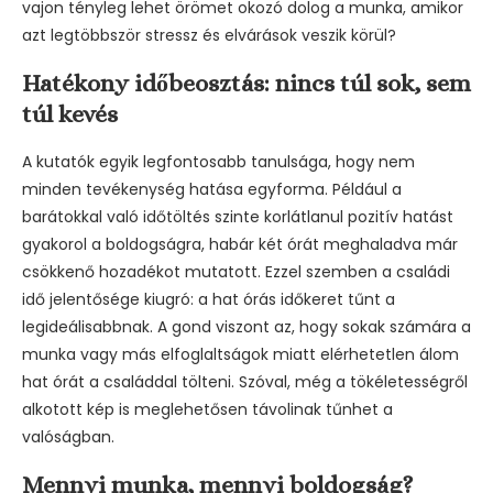
vajon tényleg lehet örömet okozó dolog a munka, amikor
azt legtöbbször stressz és elvárások veszik körül?
Hatékony időbeosztás: nincs túl sok, sem
túl kevés
A kutatók egyik legfontosabb tanulsága, hogy nem
minden tevékenység hatása egyforma. Például a
barátokkal való időtöltés szinte korlátlanul pozitív hatást
gyakorol a boldogságra, habár két órát meghaladva már
csökkenő hozadékot mutatott. Ezzel szemben a családi
idő jelentősége kiugró: a hat órás időkeret tűnt a
legideálisabbnak. A gond viszont az, hogy sokak számára a
munka vagy más elfoglaltságok miatt elérhetetlen álom
hat órát a családdal tölteni. Szóval, még a tökéletességről
alkotott kép is meglehetősen távolinak tűnhet a
valóságban.
Mennyi munka, mennyi boldogság?