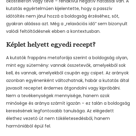
okostelefon vagy tévé – rendkívül negatív hatással van. A
kutatás egyértelműen kijelentette, hogy a passzív
időtöltés nem járul hozzá a boldogság érzéséhez, sőt,
gyakran aláássa azt. Még a „relaxációs idő” sem bizonyult
valódi feltöltődésnek ebben a kontextusban.
Képlet helyett egyedi recept?
A kutatók frappáns metaforája szerint a boldogság olyan,
mint egy sütemény: vannak összetevők, amelyekből sok
kell, és vannak, amelyekből csupán egy csipet. Az arányok
azonban egyénenként változhatnak, habár a kutatás által
javasolt receptet érdemes átgondolni vagy kipróbálni.
Nem a tevékenységek mennyisége, hanem azok
minősége és aránya számít igazán – ez talán a boldogság
keresésének legfontosabb tanulsága. Az elégedett
élethez vezető út nem tökéletesedésből, hanem
harmóniából épül fel.