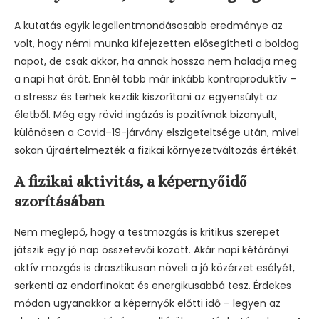
A kutatás egyik legellentmondásosabb eredménye az
volt, hogy némi munka kifejezetten elősegítheti a boldog
napot, de csak akkor, ha annak hossza nem haladja meg
a napi hat órát. Ennél több már inkább kontraproduktív –
a stressz és terhek kezdik kiszorítani az egyensúlyt az
életből. Még egy rövid ingázás is pozitívnak bizonyult,
különösen a Covid–19-járvány elszigeteltsége után, mivel
sokan újraértelmezték a fizikai környezetváltozás értékét.
A fizikai aktivitás, a képernyőidő
szorításában
Nem meglepő, hogy a testmozgás is kritikus szerepet
játszik egy jó nap összetevői között. Akár napi kétórányi
aktív mozgás is drasztikusan növeli a jó közérzet esélyét,
serkenti az endorfinokat és energikusabbá tesz. Érdekes
módon ugyanakkor a képernyők előtti idő – legyen az