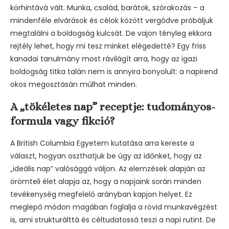
körhintává vált. Munka, család, barátok, szórakozás – a
mindenféle elvárások és célok között vergődve próbáljuk
megtalálni a boldogság kulcsát. De vajon tényleg ekkora
rejtély lehet, hogy mi tesz minket elégedetté? Egy friss
kanadai tanulmány most rávilágít arra, hogy az igazi
boldogság titka talán nem is annyira bonyolult: a napirend
okos megosztásán múlhat minden.
A „tökéletes nap” receptje: tudományos-
formula vagy fikció?
A British Columbia Egyetem kutatása arra kereste a
választ, hogyan oszthatjuk be úgy az időnket, hogy az
„ideális nap” valósággá váljon. Az elemzések alapján az
örömteli élet alapja az, hogy a napjaink során minden
tevékenység megfelelő arányban kapjon helyet. Ez
meglepő módon magában foglalja a rövid munkavégzést
is, ami strukturálttá és céltudatossá teszi a napi rutint. De