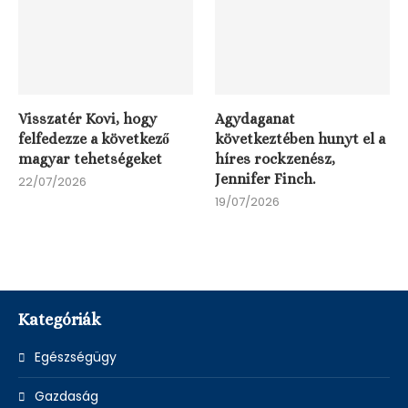
Visszatér Kovi, hogy
Agydaganat
felfedezze a következő
következtében hunyt el a
magyar tehetségeket
híres rockzenész,
Jennifer Finch.
22/07/2026
19/07/2026
Kategóriák
Egészségügy
Gazdaság