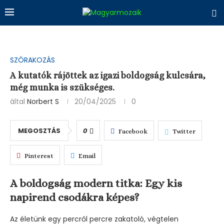
SZÓRAKOZÁS
A kutatók rájöttek az igazi boldogság kulcsára,
még munka is szükséges.
által
Norbert S
20/04/2025
0
MEGOSZTÁS
0
Facebook
Twitter
Pinterest
Email
A boldogság modern titka: Egy kis
napirend csodákra képes?
Az életünk egy percről percre zakatoló, végtelen