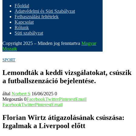
Főoldal
Adatvédelmi és Süti Szabályzat
Felhasználási feltételek
Kapcsolat
Rólunk
Süti szabályzat
Copyright 2025 – Minden jog fenntartva
Magyar
Mozaik
SPORT
Lemondták a keddi vizsgálatokat, csúszik
a futballszenzáció bejelentése.
által
Norbert S
16/06/2025
0
Megosztás
0
Facebook
Twitter
Pinterest
Email
Facebook
Twitter
Pinterest
Email
Florian Wirtz átigazolásának csúszása:
Izgalmak a Liverpool előtt