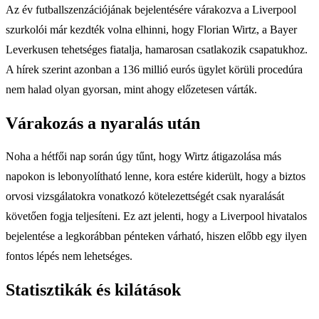
Az év futballszenzációjának bejelentésére várakozva a Liverpool
szurkolói már kezdték volna elhinni, hogy Florian Wirtz, a Bayer
Leverkusen tehetséges fiatalja, hamarosan csatlakozik csapatukhoz.
A hírek szerint azonban a 136 millió eurós ügylet körüli procedúra
nem halad olyan gyorsan, mint ahogy előzetesen várták.
Várakozás a nyaralás után
Noha a hétfői nap során úgy tűnt, hogy Wirtz átigazolása más
napokon is lebonyolítható lenne, kora estére kiderült, hogy a biztos
orvosi vizsgálatokra vonatkozó kötelezettségét csak nyaralását
követően fogja teljesíteni. Ez azt jelenti, hogy a Liverpool hivatalos
bejelentése a legkorábban pénteken várható, hiszen előbb egy ilyen
fontos lépés nem lehetséges.
Statisztikák és kilátások