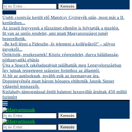
Keresés
Top Posts
Újabb csontváz került elő Matolcsy Györgyék után, most már a II.
kerületben...
Az izraeli fegyverek a tűzszünet ellenére is folytatják a tüzelést.
Itt van az uniós rendelet, ami miatt Magyarországot ismét
beperelhetik.
„Be kell lépni a Fideszbe, és jelenteni a kollégákról” – súlyos
ügyekről...
Örökösök, reszkessetek! Közös végrendelet, durva hálátlanság,
póthagyatéki eljárás
Újra a SpaceX rakétadarabjait találhatták meg Lengyelországban
Így jutnak rengetegen százezer forinthoz az államtól.
Jó hír az autósoknak, tovább esik az üzemanyag ára.
Doppingvétség miatt három hónapra eltiltották Jannik Sinner
világelső teniszezőt.
Kisfaludy-támogatással épült balatoni luxusvillát árulnak 450 millió
forintért
Keresés
Keresés