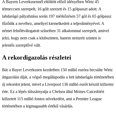
A Bayern Leverkusennél eltöltött előző idényében Wirtz 45
tétmeccsen szerepelt, 16 gólt szerzett és 15 gólpasszt adott. A
labdarúgó pályafutása során 197 mérkőzésen 57 gól és 65 gólpassz
fűződik a nevéhez, amellyel kiemelkedett a teljesítményével. A
német felnőttválogatott színeiben 31 alkalommal szerepelt, amivel
jelzi, hogy nem csak a klubszinten, hanem nemzeti szinten is
jelentős szereplővé vált.
A rekordigazolás részletei
Bár a Bayer Leverkusen kezdetben 150 millió euróra becsülte Wirtz
átigazolási díját, a végső megállapodás a brit labdarúgás történetében
új rekordot jelent, mivel a Liverpool 136 millió eurót készül kifizetni
érte. Ez a lépés túlszárnyalja a Chelsea által Moises Caicedóért
kifizetett 115 millió fontos növekedést, ami a Premier League
történetében a legmagasabb értékű vásárlás.