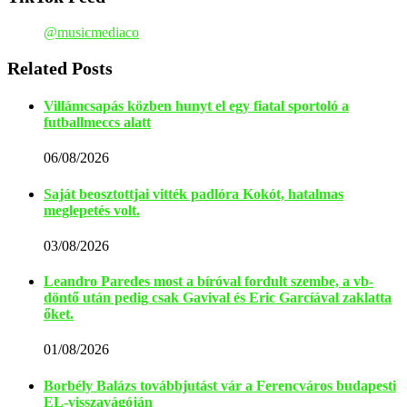
@musicmediaco
Related Posts
Villámcsapás közben hunyt el egy fiatal sportoló a
futballmeccs alatt
06/08/2026
Saját beosztottjai vitték padlóra Kokót, hatalmas
meglepetés volt.
03/08/2026
Leandro Paredes most a bíróval fordult szembe, a vb-
döntő után pedig csak Gavival és Eric Garcíával zaklatta
őket.
01/08/2026
Borbély Balázs továbbjutást vár a Ferencváros budapesti
EL-visszavágóján