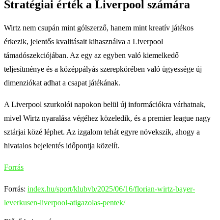
Stratégiai érték a Liverpool számára
Wirtz nem csupán mint gólszerző, hanem mint kreatív játékos
érkezik, jelentős kvalitásait kihasználva a Liverpool
támadószekciójában. Az egy az egyben való kiemelkedő
teljesítménye és a középpályás szerepkörében való ügyessége új
dimenziókat adhat a csapat játékának.
A Liverpool szurkolói napokon belül új információkra várhatnak,
mivel Wirtz nyaralása végéhez közeledik, és a premier league nagy
sztárjai közé léphet. Az izgalom tehát egyre növekszik, ahogy a
hivatalos bejelentés időpontja közelít.
Forrás
Forrás:
index.hu/sport/klubvb/2025/06/16/florian-wirtz-bayer-
leverkusen-liverpool-atigazolas-pentek/