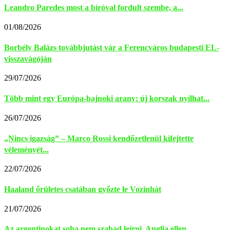
Leandro Paredes most a bíróval fordult szembe, a...
01/08/2026
Borbély Balázs továbbjutást vár a Ferencváros budapesti EL-
visszavágóján
29/07/2026
Több mint egy Európa-bajnoki arany: új korszak nyílhat...
26/07/2026
„Nincs igazság” – Marco Rossi kendőzetlenül kifejtette
véleményét...
22/07/2026
Haaland őrületes csatában győzte le Vozinhát
21/07/2026
Az argentinokat soha nem szabad leírni, Anglia ellen...