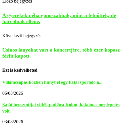
Előző bejegyzés
A gyerekek néha gonoszabbak, mint a felnőttek, de
harcolnak ellene.
Következő bejegyzés
Csinos lányokat várt a koncertjére, több ezer kopasz
férfit kapott.
Ezt is kedvelheted
Villámcsapás közben hunyt el egy fiatal sportoló a...
06/08/2026
Saját beosztottjai vitték padlóra Kokót, hatalmas meglepetés
volt.
03/08/2026