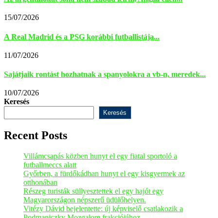
15/07/2026
A Real Madrid és a PSG korábbi futballistája...
11/07/2026
Sajátjaik rontást hozhatnak a spanyolokra a vb-n, meredek...
10/07/2026
Keresés
Keresés
Recent Posts
Villámcsapás közben hunyt el egy fiatal sportoló a
futballmeccs alatt
Győrben, a fürdőkádban hunyt el egy kisgyermek az
otthonában
Részeg turisták süllyesztettek el egy hajót egy
Magyarországon népszerű üdülőhelyen.
Vitézy Dávid bejelentette: új képviselő csatlakozik a
Podmaniczky Mozgalom frakciójához.