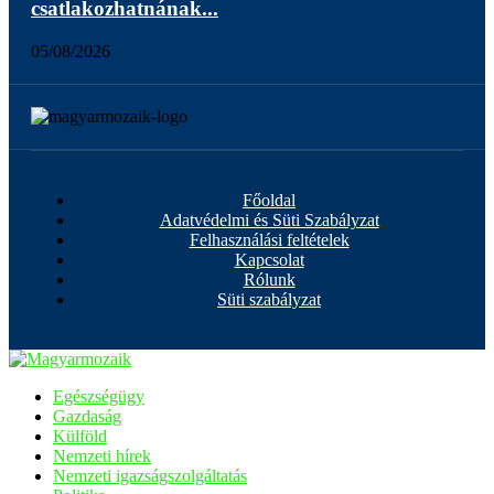
csatlakozhatnának...
05/08/2026
Főoldal
Adatvédelmi és Süti Szabályzat
Felhasználási feltételek
Kapcsolat
Rólunk
Süti szabályzat
Egészségügy
Gazdaság
Külföld
Nemzeti hírek
Nemzeti igazságszolgáltatás