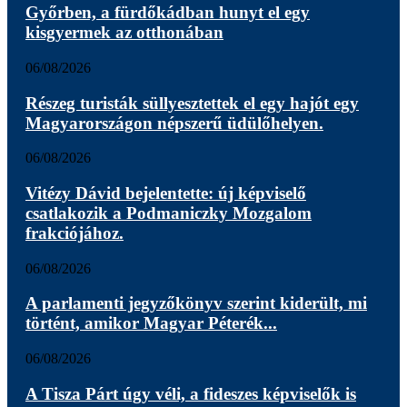
Győrben, a fürdőkádban hunyt el egy
kisgyermek az otthonában
06/08/2026
Részeg turisták süllyesztettek el egy hajót egy
Magyarországon népszerű üdülőhelyen.
06/08/2026
Vitézy Dávid bejelentette: új képviselő
csatlakozik a Podmaniczky Mozgalom
frakciójához.
06/08/2026
A parlamenti jegyzőkönyv szerint kiderült, mi
történt, amikor Magyar Péterék...
06/08/2026
A Tisza Párt úgy véli, a fideszes képviselők is