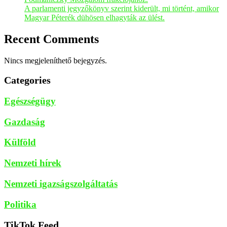
A parlamenti jegyzőkönyv szerint kiderült, mi történt, amikor
Magyar Péterék dühösen elhagyták az ülést.
Recent Comments
Nincs megjeleníthető bejegyzés.
Categories
Egészségügy
Gazdaság
Külföld
Nemzeti hírek
Nemzeti igazságszolgáltatás
Politika
TikTok Feed