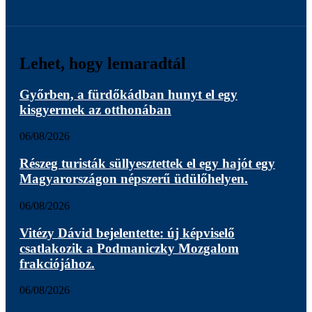
Lehet, hogy lemaradtál
Győrben, a fürdőkádban hunyt el egy
kisgyermek az otthonában
06/08/2026
Részeg turisták süllyesztettek el egy hajót egy
Magyarországon népszerű üdülőhelyen.
06/08/2026
Vitézy Dávid bejelentette: új képviselő
csatlakozik a Podmaniczky Mozgalom
frakciójához.
06/08/2026