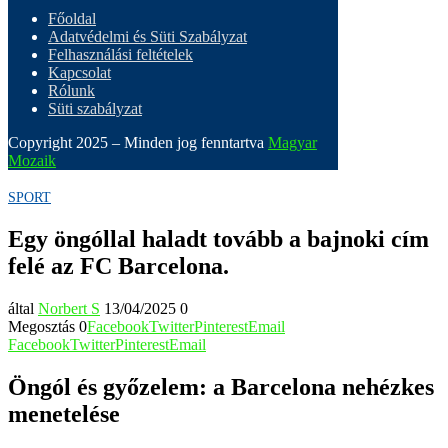
Főoldal
Adatvédelmi és Süti Szabályzat
Felhasználási feltételek
Kapcsolat
Rólunk
Süti szabályzat
Copyright 2025 – Minden jog fenntartva
Magyar
Mozaik
SPORT
Egy öngóllal haladt tovább a bajnoki cím
felé az FC Barcelona.
által
Norbert S
13/04/2025
0
Megosztás
0
Facebook
Twitter
Pinterest
Email
Facebook
Twitter
Pinterest
Email
Öngól és győzelem: a Barcelona nehézkes
menetelése