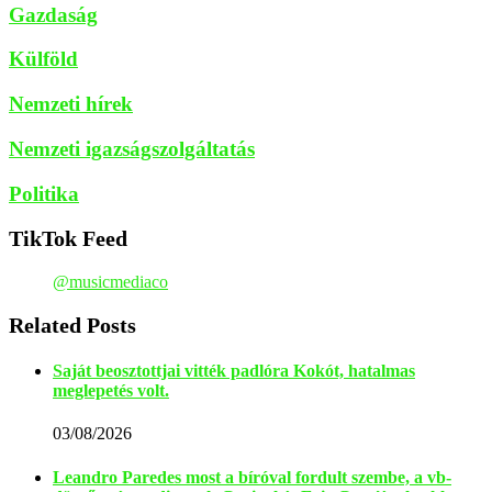
Gazdaság
Külföld
Nemzeti hírek
Nemzeti igazságszolgáltatás
Politika
TikTok Feed
@musicmediaco
Related Posts
Saját beosztottjai vitték padlóra Kokót, hatalmas
meglepetés volt.
03/08/2026
Leandro Paredes most a bíróval fordult szembe, a vb-