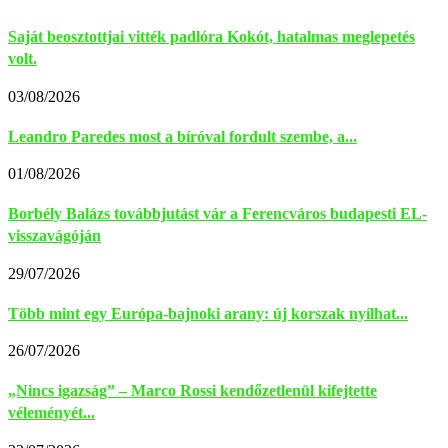
Saját beosztottjai vitték padlóra Kokót, hatalmas meglepetés
volt.
03/08/2026
Leandro Paredes most a bíróval fordult szembe, a...
01/08/2026
Borbély Balázs továbbjutást vár a Ferencváros budapesti EL-
visszavágóján
29/07/2026
Több mint egy Európa-bajnoki arany: új korszak nyílhat...
26/07/2026
„Nincs igazság” – Marco Rossi kendőzetlenül kifejtette
véleményét...