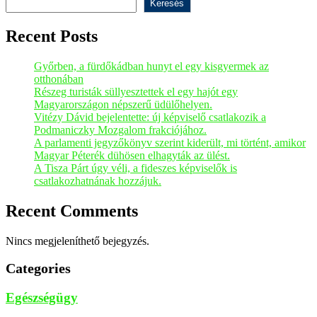
Keresés
Recent Posts
Győrben, a fürdőkádban hunyt el egy kisgyermek az
otthonában
Részeg turisták süllyesztettek el egy hajót egy
Magyarországon népszerű üdülőhelyen.
Vitézy Dávid bejelentette: új képviselő csatlakozik a
Podmaniczky Mozgalom frakciójához.
A parlamenti jegyzőkönyv szerint kiderült, mi történt, amikor
Magyar Péterék dühösen elhagyták az ülést.
A Tisza Párt úgy véli, a fideszes képviselők is
csatlakozhatnának hozzájuk.
Recent Comments
Nincs megjeleníthető bejegyzés.
Categories
Egészségügy