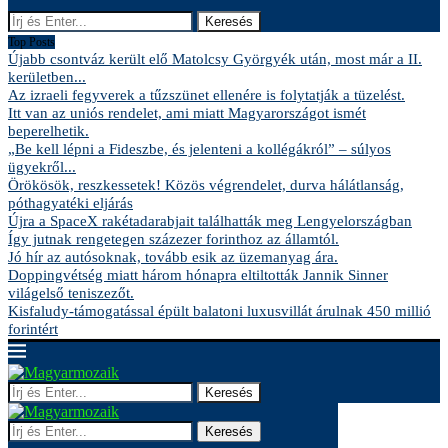
Keresés
Top Posts
Újabb csontváz került elő Matolcsy Györgyék után, most már a II.
kerületben...
Az izraeli fegyverek a tűzszünet ellenére is folytatják a tüzelést.
Itt van az uniós rendelet, ami miatt Magyarországot ismét
beperelhetik.
„Be kell lépni a Fideszbe, és jelenteni a kollégákról” – súlyos
ügyekről...
Örökösök, reszkessetek! Közös végrendelet, durva hálátlanság,
póthagyatéki eljárás
Újra a SpaceX rakétadarabjait találhatták meg Lengyelországban
Így jutnak rengetegen százezer forinthoz az államtól.
Jó hír az autósoknak, tovább esik az üzemanyag ára.
Doppingvétség miatt három hónapra eltiltották Jannik Sinner
világelső teniszezőt.
Kisfaludy-támogatással épült balatoni luxusvillát árulnak 450 millió
forintért
Keresés
Keresés