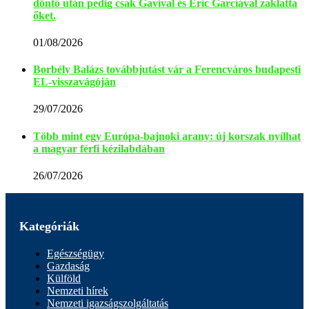
döntő után pedig csak Gavival és Eric Garcíával zaklatta
őket.
01/08/2026
Borbély Balázs továbbjutást vár a Ferencváros budapesti
EL-visszavágóján
29/07/2026
Több mint egy Európa-bajnoki arany: új korszak nyílhat
a magyar férfi kézilabdában
26/07/2026
Kategóriák
Egészségügy
Gazdaság
Külföld
Nemzeti hírek
Nemzeti igazságszolgáltatás