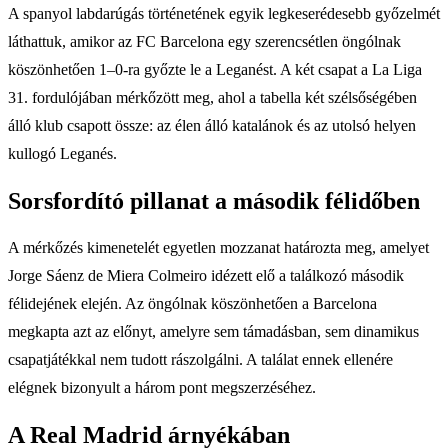
A spanyol labdarúgás történetének egyik legkeserédesebb győzelmét
láthattuk, amikor az FC Barcelona egy szerencsétlen öngólnak
köszönhetően 1–0-ra győzte le a Leganést. A két csapat a La Liga
31. fordulójában mérkőzött meg, ahol a tabella két szélsőségében
álló klub csapott össze: az élen álló katalánok és az utolsó helyen
kullogó Leganés.
Sorsfordító pillanat a második félidőben
A mérkőzés kimenetelét egyetlen mozzanat határozta meg, amelyet
Jorge Sáenz de Miera Colmeiro idézett elő a találkozó második
félidejének elején. Az öngólnak köszönhetően a Barcelona
megkapta azt az előnyt, amelyre sem támadásban, sem dinamikus
csapatjátékkal nem tudott rászolgálni. A találat ennek ellenére
elégnek bizonyult a három pont megszerzéséhez.
A Real Madrid árnyékában