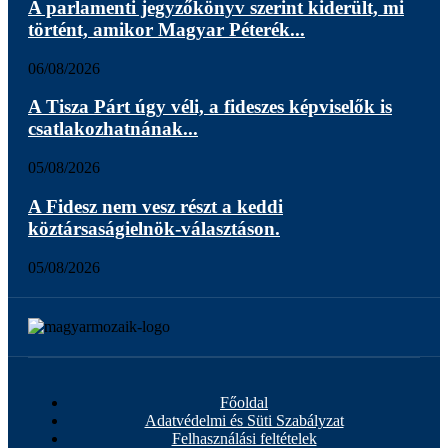
A parlamenti jegyzőkönyv szerint kiderült, mi
történt, amikor Magyar Péterék...
06/08/2026
A Tisza Párt úgy véli, a fideszes képviselők is
csatlakozhatnának...
05/08/2026
A Fidesz nem vesz részt a keddi
köztársaságielnök-választáson.
05/08/2026
Főoldal
Adatvédelmi és Süti Szabályzat
Felhasználási feltételek