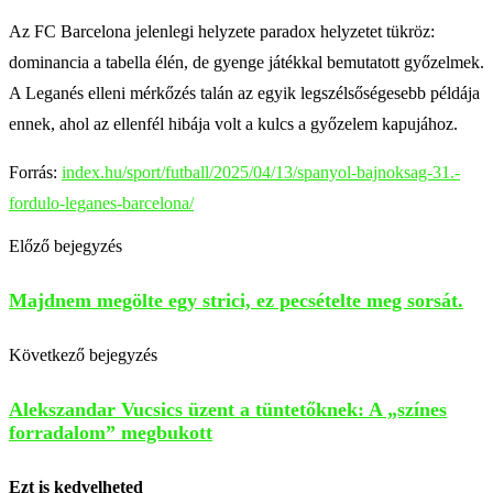
Az FC Barcelona jelenlegi helyzete paradox helyzetet tükröz:
dominancia a tabella élén, de gyenge játékkal bemutatott győzelmek.
A Leganés elleni mérkőzés talán az egyik legszélsőségesebb példája
ennek, ahol az ellenfél hibája volt a kulcs a győzelem kapujához.
Forrás:
index.hu/sport/futball/2025/04/13/spanyol-bajnoksag-31.-
fordulo-leganes-barcelona/
Előző bejegyzés
Majdnem megölte egy strici, ez pecsételte meg sorsát.
Következő bejegyzés
Alekszandar Vucsics üzent a tüntetőknek: A „színes
forradalom” megbukott
Ezt is kedvelheted