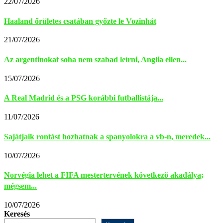
22/07/2026
Haaland őrületes csatában győzte le Vozinhát
21/07/2026
Az argentinokat soha nem szabad leírni, Anglia ellen...
15/07/2026
A Real Madrid és a PSG korábbi futballistája...
11/07/2026
Sajátjaik rontást hozhatnak a spanyolokra a vb-n, meredek...
10/07/2026
Norvégia lehet a FIFA mestertervének következő akadálya;
mégsem...
10/07/2026
Keresés