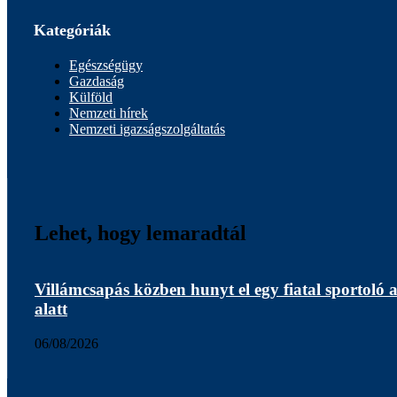
Kategóriák
Egészségügy
Gazdaság
Külföld
Nemzeti hírek
Nemzeti igazságszolgáltatás
Lehet, hogy lemaradtál
Villámcsapás közben hunyt el egy fiatal sportoló 
alatt
06/08/2026