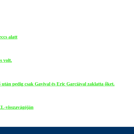
ccs alatt
 volt.
után pedig csak Gavival és Eric Garcíával zaklatta őket.
EL-visszavágóján