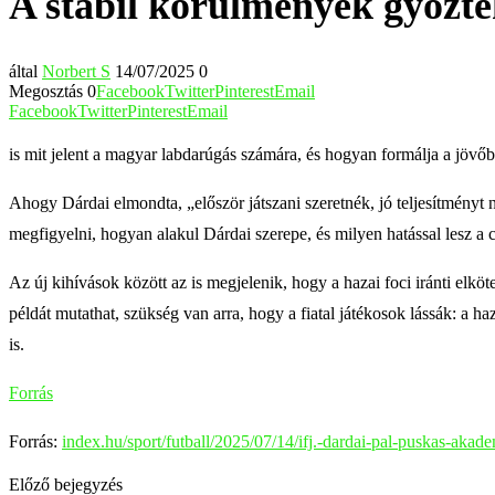
A stabil körülmények győzté
által
Norbert S
14/07/2025
0
Megosztás
0
Facebook
Twitter
Pinterest
Email
Facebook
Twitter
Pinterest
Email
is mit jelent a magyar labdarúgás számára, és hogyan formálja a jöv
Ahogy Dárdai elmondta, „először játszani szeretnék, jó teljesítményt
megfigyelni, hogyan alakul Dárdai szerepe, és milyen hatással lesz a 
Az új kihívások között az is megjelenik, hogy a hazai foci iránti elkö
példát mutathat, szükség van arra, hogy a fiatal játékosok lássák: a h
is.
Forrás
Forrás:
index.hu/sport/futball/2025/07/14/ifj.-dardai-pal-puskas-akade
Előző bejegyzés