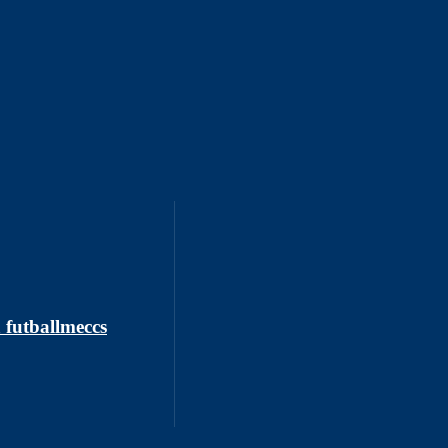
a futballmeccs
Győrben, a fürdőkádban hunyt el eg
06/08/2026