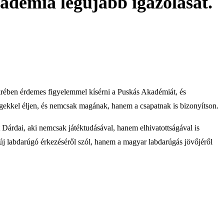
adémia legújabb igazolását.
tükrében érdemes figyelemmel kísérni a Puskás Akadémiát, és
ségekkel éljen, és nemcsak magának, hanem a csapatnak is bizonyítson.
t Dárdai, aki nemcsak játéktudásával, hanem elhivatottságával is
y új labdarúgó érkezéséről szól, hanem a magyar labdarúgás jövőjéről