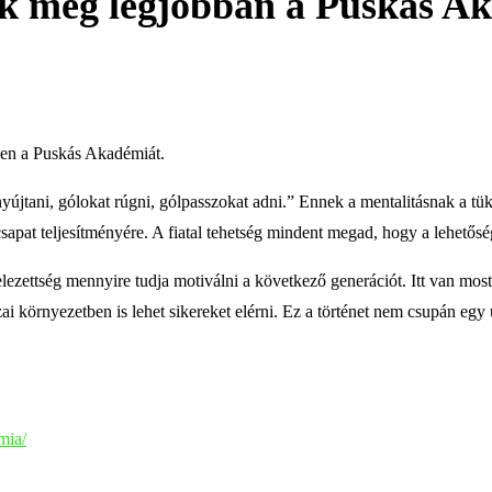
k meg legjobban a Puskás Ak
őben a Puskás Akadémiát.
 nyújtani, gólokat rúgni, gólpasszokat adni.” Ennek a mentalitásnak a 
csapat teljesítményére. A fiatal tehetség mindent megad, hogy a lehető
telezettség mennyire tudja motiválni a következő generációt. Itt van mos
azai környezetben is lehet sikereket elérni. Ez a történet nem csupán eg
mia/