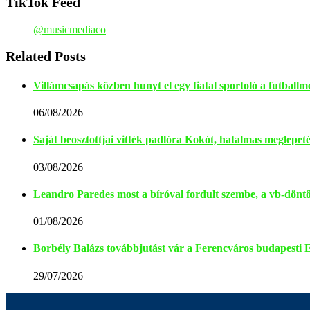
TikTok Feed
@musicmediaco
Related Posts
Villámcsapás közben hunyt el egy fiatal sportoló a futballme
06/08/2026
Saját beosztottjai vitték padlóra Kokót, hatalmas meglepetés
03/08/2026
Leandro Paredes most a bíróval fordult szembe, a vb-döntő 
01/08/2026
Borbély Balázs továbbjutást vár a Ferencváros budapesti 
29/07/2026