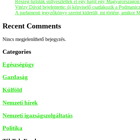
Részeg turisták süllyesztettek el egy hajót egy Magyarországo
Vitézy Dávid bejelentette: új képviselő csatlakozik a Podmani
A parlamenti jegyzőkönyv szerint kiderült, mi történt, amikor 
Recent Comments
Nincs megjeleníthető bejegyzés.
Categories
Egészségügy
Gazdaság
Külföld
Nemzeti hírek
Nemzeti igazságszolgáltatás
Politika