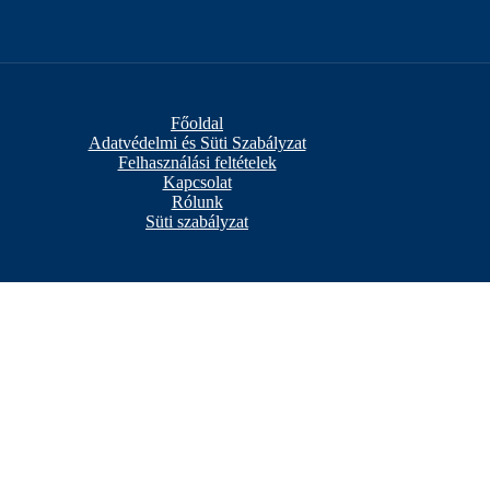
Főoldal
Adatvédelmi és Süti Szabályzat
Felhasználási feltételek
Kapcsolat
Rólunk
Süti szabályzat