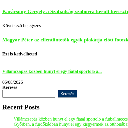
Karácsony Gergely a Szabadság-szoborra került keresztrő
Következő bejegyzés
Magyar Péter az ellentüntetők egyik plakátja előtt fotóz
Ezt is kedvelheted
Villámcsapás közben hunyt el egy fiatal sportoló a...
06/08/2026
Keresés
Keresés
Recent Posts
Villámcsapás közben hunyt el egy fiatal sportoló a futballmeccs 
Győrben, a fürdőkádban hunyt el egy kisgyermek az otthonába