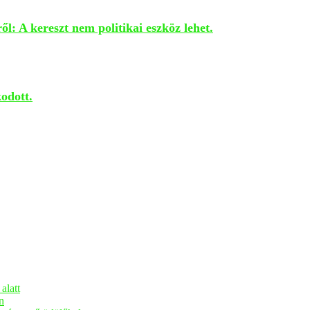
l: A kereszt nem politikai eszköz lehet.
kodott.
alatt
n