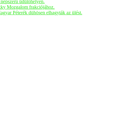
n népszerű üdülőhelyen.
czky Mozgalom frakciójához.
Magyar Péterék dühösen elhagyták az ülést.