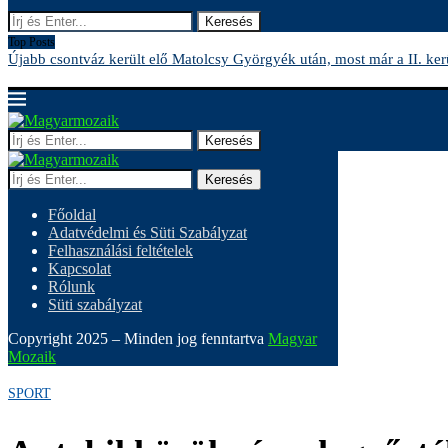
Keresés
Top Posts
Újabb csontváz került elő Matolcsy Györgyék után, most már a II. kerü
Keresés
Keresés
Főoldal
Adatvédelmi és Süti Szabályzat
Felhasználási feltételek
Kapcsolat
Rólunk
Süti szabályzat
Copyright 2025 – Minden jog fenntartva
Magyar
Mozaik
SPORT