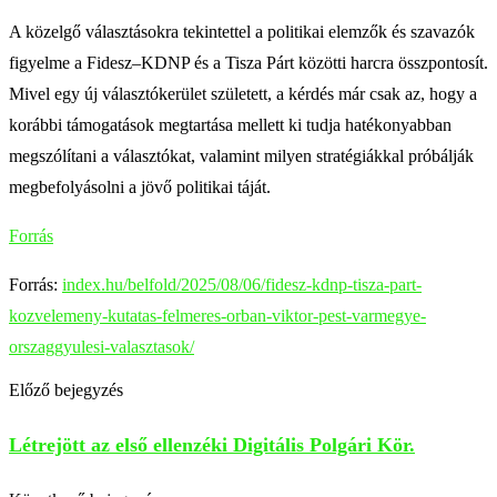
A közelgő választásokra tekintettel a politikai elemzők és szavazók
figyelme a Fidesz–KDNP és a Tisza Párt közötti harcra összpontosít.
Mivel egy új választókerület született, a kérdés már csak az, hogy a
korábbi támogatások megtartása mellett ki tudja hatékonyabban
megszólítani a választókat, valamint milyen stratégiákkal próbálják
megbefolyásolni a jövő politikai táját.
Forrás
Forrás:
index.hu/belfold/2025/08/06/fidesz-kdnp-tisza-part-
kozvelemeny-kutatas-felmeres-orban-viktor-pest-varmegye-
orszaggyulesi-valasztasok/
Előző bejegyzés
Létrejött az első ellenzéki Digitális Polgári Kör.