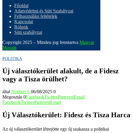
Főoldal
Adatvédelmi és Süti Szabályzat
Felhasználási feltételek
Kapcsolat
Rólunk
Süti szabályzat
Copyright 2025 – Minden jog fenntartva
Magyar
Mozaik
POLITIKA
Új választókerület alakult, de a Fidesz
vagy a Tisza örülhet?
által
Norbert S
06/08/2025
0
Megosztás
0
Facebook
Twitter
Pinterest
Email
Facebook
Twitter
Pinterest
Email
Új Választókerület: Fidesz és Tisza Harca
Az új választókerület létrejötte egy új szakasza a politikai