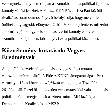
versenynek, amely nem csupán a számokban, de a politikai tájban is
komoly váltást jelezhet. A Fidesz–KDNP és a Tisza Párt közötti
rivalizálás során számos tényező befolyásolja, hogy melyik fél
örülhet a legnagyobb előnynek. Orbán Viktor bejelentése, miszerint
a kormánypártok egy belső kutatás szerint komoly előnyre
számíthatnak, új dimenzióba helyezi ezt a politikai küzdelmet.
Közvélemény-kutatások: Vegyes
Eredmények
A legutóbbi közvélemény-kutatások vegyes képet mutatnak a
választók preferenciáiról. A Fidesz-KDNP támogatottsága a Pest
vármegyei 13-as körzetben 42,6%-ra tehető, míg a Tisza Párt
26,1%-on áll. Ezzel ők a közvetlen versenytársakká válnak, de más
politikai erők is megjelennek a színen, mint a Mi Hazánk, a
Demokratikus Koalíció és az MSZP.