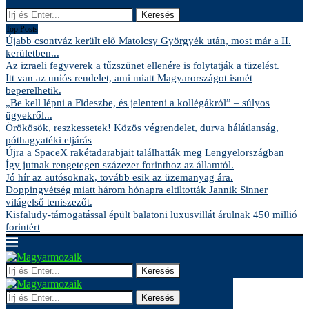
Keresés
Top Posts
Újabb csontváz került elő Matolcsy Györgyék után, most már a II.
kerületben...
Az izraeli fegyverek a tűzszünet ellenére is folytatják a tüzelést.
Itt van az uniós rendelet, ami miatt Magyarországot ismét
beperelhetik.
„Be kell lépni a Fideszbe, és jelenteni a kollégákról” – súlyos
ügyekről...
Örökösök, reszkessetek! Közös végrendelet, durva hálátlanság,
póthagyatéki eljárás
Újra a SpaceX rakétadarabjait találhatták meg Lengyelországban
Így jutnak rengetegen százezer forinthoz az államtól.
Jó hír az autósoknak, tovább esik az üzemanyag ára.
Doppingvétség miatt három hónapra eltiltották Jannik Sinner
világelső teniszezőt.
Kisfaludy-támogatással épült balatoni luxusvillát árulnak 450 millió
forintért
Keresés
Keresés