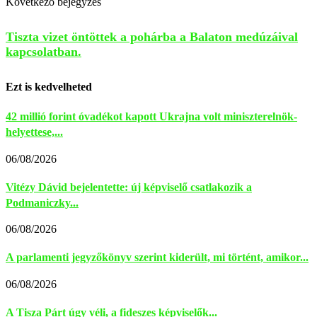
Következő bejegyzés
Tiszta vizet öntöttek a pohárba a Balaton medúzáival
kapcsolatban.
Ezt is kedvelheted
42 millió forint óvadékot kapott Ukrajna volt miniszterelnök-
helyettese,...
06/08/2026
Vitézy Dávid bejelentette: új képviselő csatlakozik a
Podmaniczky...
06/08/2026
A parlamenti jegyzőkönyv szerint kiderült, mi történt, amikor...
06/08/2026
A Tisza Párt úgy véli, a fideszes képviselők...