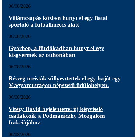
06/08/2026
Villámcsapás közben hunyt el egy fiatal
sportoló a futballmeccs alatt
06/08/2026
Győrben, a fürdőkádban hunyt el egy
kisgyermek az otthonában
06/08/2026
Részeg turisták süllyesztettek el egy hajót egy
Magyarországon népszerű üdülőhelyen.
06/08/2026
Vitézy Dávid bejelentette: új képviselő
csatlakozik a Podmaniczky Mozgalom
frakciójához.
06/08/2026