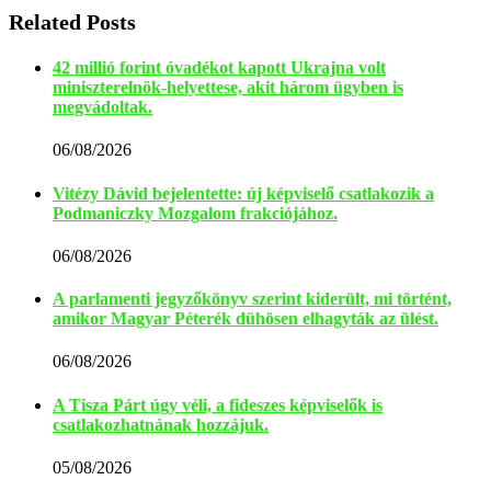
Related Posts
42 millió forint óvadékot kapott Ukrajna volt
miniszterelnök-helyettese, akit három ügyben is
megvádoltak.
06/08/2026
Vitézy Dávid bejelentette: új képviselő csatlakozik a
Podmaniczky Mozgalom frakciójához.
06/08/2026
A parlamenti jegyzőkönyv szerint kiderült, mi történt,
amikor Magyar Péterék dühösen elhagyták az ülést.
06/08/2026
A Tisza Párt úgy véli, a fideszes képviselők is
csatlakozhatnának hozzájuk.
05/08/2026