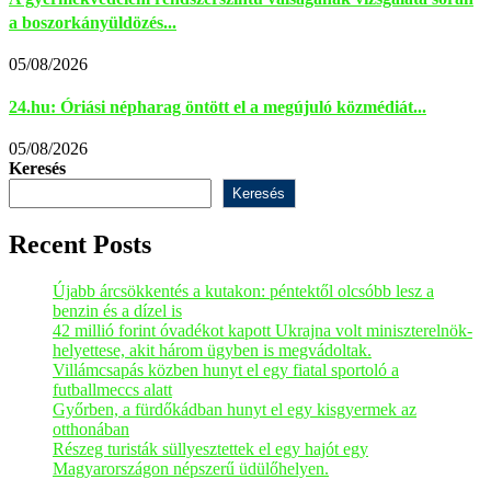
a boszorkányüldözés...
05/08/2026
24.hu: Óriási népharag öntött el a megújuló közmédiát...
05/08/2026
Keresés
Keresés
Recent Posts
Újabb árcsökkentés a kutakon: péntektől olcsóbb lesz a
benzin és a dízel is
42 millió forint óvadékot kapott Ukrajna volt miniszterelnök-
helyettese, akit három ügyben is megvádoltak.
Villámcsapás közben hunyt el egy fiatal sportoló a
futballmeccs alatt
Győrben, a fürdőkádban hunyt el egy kisgyermek az
otthonában
Részeg turisták süllyesztettek el egy hajót egy
Magyarországon népszerű üdülőhelyen.