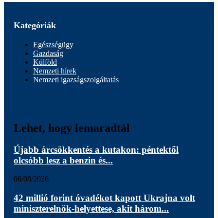
Kategóriák
Egészségügy
Gazdaság
Külföld
Nemzeti hírek
Nemzeti igazságszolgáltatás
Lehet, hogy lemaradtál
Újabb árcsökkentés a kutakon: péntektől
olcsóbb lesz a benzin és...
06/08/2026
42 millió forint óvadékot kapott Ukrajna volt
miniszterelnök-helyettese, akit három...