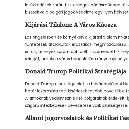
intézkedések során tisztességes bánásmódban részes
biztosítva a polgári jogok védelme egy ilyen helyze
Kijárási Tilalom: A Város Káosza
Los Angelesben és környékén a kijárási tilalom miat
tüntetések átalakultak erőszakos megmozdulássá. 
során, amelyek során több bolt is szenvedett. E hel
szintjét, amely a város hangulatára rányomja bélye
Donald Trump Politikai Stratégiája
Donald Trump elnöksége alatt a bevándorláspolitika 
határ lezárására tett kísérletek tovább növelték a fe
Államoknak védelmeznie kell polgárainak érdekeit, íg
szigorú intézkedések bevezetése válik szükségessé.
Állami Jogorvoslatok és Politikai Fe