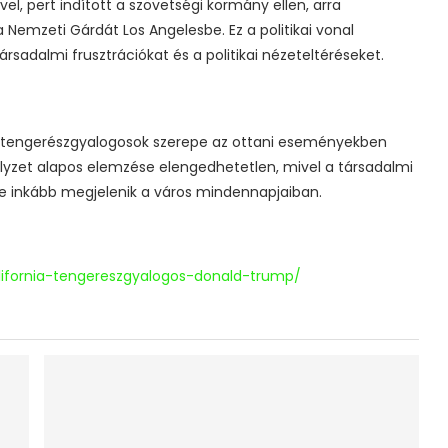
l, pert indított a szövetségi kormány ellen, arra
 Nemzeti Gárdát Los Angelesbe. Ez a politikai vonal
rsadalmi frusztrációkat és a politikai nézeteltéréseket.
s a tengerészgyalogosok szerepe az ottani eseményekben
elyzet alapos elemzése elengedhetetlen, mivel a társadalmi
re inkább megjelenik a város mindennapjaiban.
alifornia-tengereszgyalogos-donald-trump/