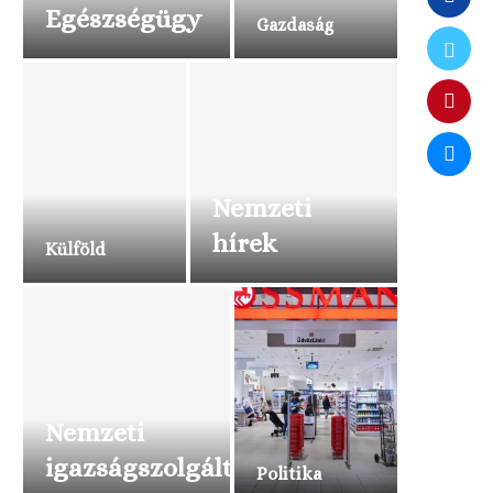
Egészségügy
Gazdaság
Nemzeti
hírek
Külföld
Nemzeti
igazságszolgáltatás
Politika