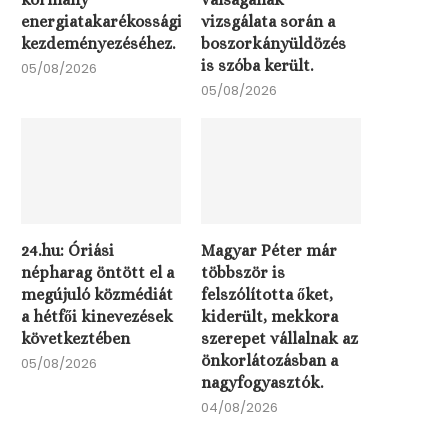
Hadházy Ákos feljelen
energiatakarékossági
vizsgálata során a
tesz, mert véleménye s
kezdeményezéséhez.
boszorkányüldözés
az...
is szóba került.
05/08/2026
04/08/2026
05/08/2026
24.hu: Óriási
Magyar Péter már
népharag öntött el a
többször is
megújuló közmédiát
felszólította őket,
a hétfői kinevezések
kiderült, mekkora
következtében
szerepet vállalnak az
önkorlátozásban a
05/08/2026
nagyfogyasztók.
04/08/2026