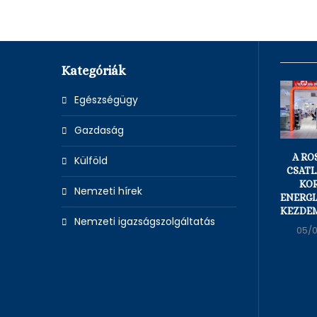
Kategóriák
Egészségügy
Gazdaság
A R
Külföld
CSATL
KO
Nemzeti hírek
ENERGI
KEZDEM
Nemzeti igazságszolgáltatás
05/