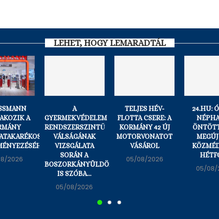
LEHET, HOGY LEMARADTÁL
OSSMANN
A
TELJES HÉV-
24.HU: 
AKOZIK A
GYERMEKVÉDELEM
FLOTTA CSERE: A
NÉPH
RMÁNY
RENDSZERSZINTŰ
KORMÁNY 42 ÚJ
ÖNTÖTT
ATAKARÉKOSSÁGI
VÁLSÁGÁNAK
MOTORVONATOT
MEGÚ
ÉNYEZÉSÉHEZ.
VIZSGÁLATA
VÁSÁROL
KÖZMÉD
SORÁN A
HÉTFŐ
08/2026
05/08/2026
BOSZORKÁNYÜLDÖZÉS
05/08/
IS SZÓBA...
05/08/2026