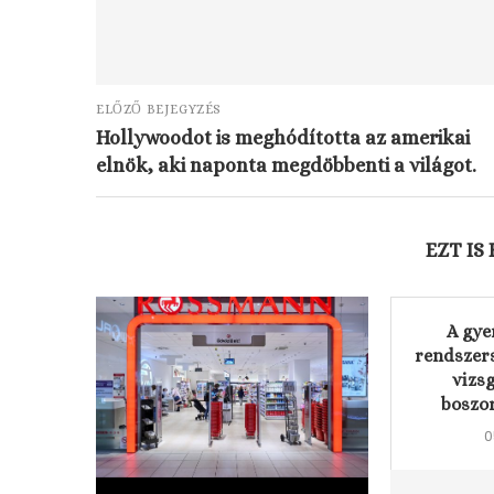
ELŐZŐ BEJEGYZÉS
Hollywoodot is meghódította az amerikai
elnök, aki naponta megdöbbenti a világot.
EZT IS
A gy
rendszer
vizsg
boszor
0