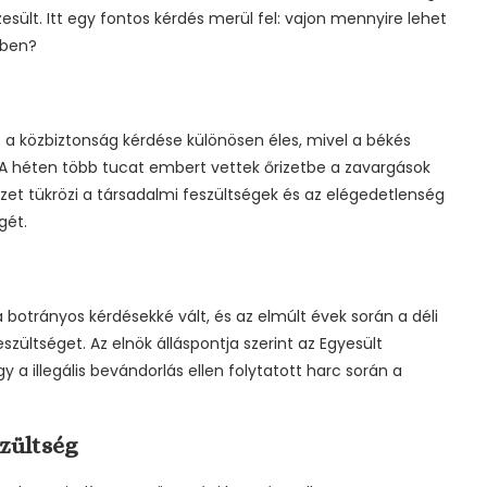
ült. Itt egy fontos kérdés merül fel: vajon mennyire lehet
tben?
t a közbiztonság kérdése különösen éles, mivel a békés
A héten több tucat embert vettek őrizetbe a zavargások
yzet tükrözi a társadalmi feszültségek és az elégedetlenség
gét.
botrányos kérdésekké vált, és az elmúlt évek során a déli
szültséget. Az elnök álláspontja szerint az Egyesült
y a illegális bevándorlás ellen folytatott harc során a
szültség