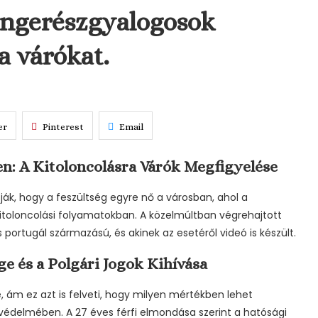
engerészgyalogosok
a várókat.
er
Pinterest
Email
: A Kitoloncolásra Várók Megfigyelése
ák, hogy a feszültség egyre nő a városban, ahol a
itoloncolási folyamatokban. A közelmúltban végrehajtott
és portugál származású, és akinek az esetéről videó is készült.
 és a Polgári Jogok Kihívása
e, ám ez azt is felveti, hogy milyen mértékben lehet
védelmében. A 27 éves férfi elmondása szerint a hatósági