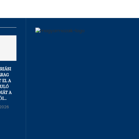
ÓRIÁSI
A KÖVETKEZŐ
MAGYAR PÉTER
ARAG
HÁROM ÉV LEHET
MÁR TÖBBSZÖR IS
 EL A
A
FELSZÓLÍTOTTA
JULÓ
LEGVESZÉLYESEBB:
ŐKET, KIDERÜLT,
IÁT A
OROSZORSZÁG ÚJ
MEKKORA
I...
BÁZISOKAT...
SZEREPET...
2026
05/08/2026
04/08/2026