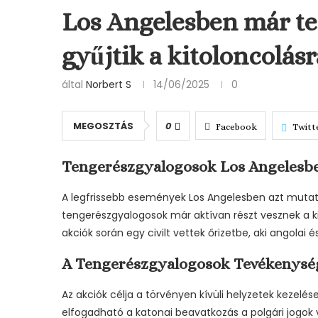
Los Angelesben már t
gyűjtik a kitoloncolásr
által
Norbert S
14/06/2025
0
MEGOSZTÁS
0
Facebook
Twitt
Tengerészgyalogosok Los Angelesben
A legfrissebb események Los Angelesben azt mutatj
tengerészgyalogosok már aktívan részt vesznek a k
akciók során egy civilt vettek őrizetbe, aki angolai 
A Tengerészgyalogosok Tevékenysége
Az akciók célja a törvényen kívüli helyzetek kezelés
elfogadható a katonai beavatkozás a polgári jogok 