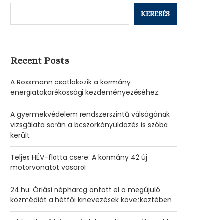
KERESÉS
Recent Posts
A Rossmann csatlakozik a kormány
energiatakarékossági kezdeményezéséhez.
A gyermekvédelem rendszerszintű válságának
vizsgálata során a boszorkányüldözés is szóba
került.
Teljes HÉV-flotta csere: A kormány 42 új
motorvonatot vásárol
24.hu: Óriási népharag öntött el a megújuló
közmédiát a hétfői kinevezések következtében