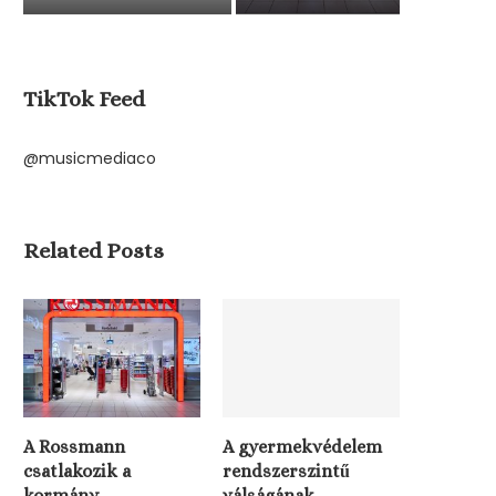
TikTok Feed
@musicmediaco
Related Posts
Magyar Péter már többször is
felszólította őket, kiderült,...
04/08/2026
A Rossmann
A gyermekvédelem
csatlakozik a
rendszerszintű
kormány
válságának