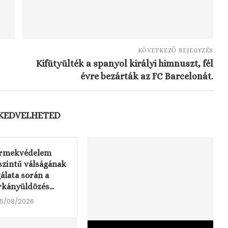
KÖVETKEZŐ BEJEGYZÉS
Kifütyülték a spanyol királyi himnuszt, fél
évre bezárták az FC Barcelonát.
 KEDVELHETED
ermekvédelem
szintű válságának
álata során a
kányüldözés...
5/08/2026