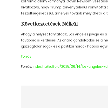
Kalifornia állam kormánya, Gavin Newsom vezetéséve
hivatkozva, hogy Trump törvénytelenül irányította a
feszültségeket szül, amelyek tovább mélyíthetik a tá
Következtetések Nélkül
Ahogy a helyzet folytatódik, Los Angeles jövője é
továbbra is kérdéses. Az önálló gondolkodás és a h
igazságtalanságok és a politikai harcok hatása egy
Forrás
Forrás:
index.hu/kulfold/2025/06/14/los-angeles-k