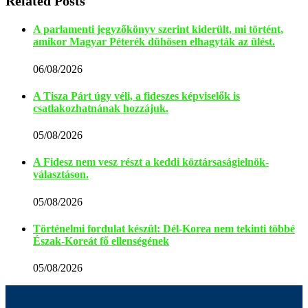
Related Posts
A parlamenti jegyzőkönyv szerint kiderült, mi történt,
amikor Magyar Péterék dühösen elhagyták az ülést.
06/08/2026
A Tisza Párt úgy véli, a fideszes képviselők is
csatlakozhatnának hozzájuk.
05/08/2026
A Fidesz nem vesz részt a keddi köztársaságielnök-
választáson.
05/08/2026
Történelmi fordulat készül: Dél-Korea nem tekinti többé
Észak-Koreát fő ellenségének
05/08/2026