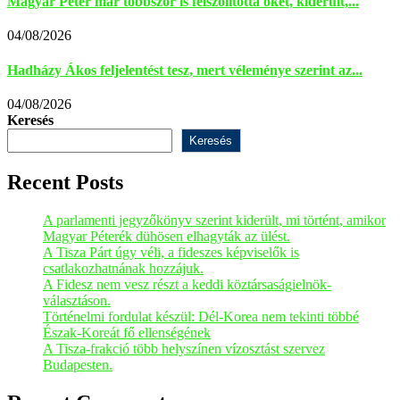
Magyar Péter már többször is felszólította őket, kiderült,...
04/08/2026
Hadházy Ákos feljelentést tesz, mert véleménye szerint az...
04/08/2026
Keresés
Keresés
Recent Posts
A parlamenti jegyzőkönyv szerint kiderült, mi történt, amikor
Magyar Péterék dühösen elhagyták az ülést.
A Tisza Párt úgy véli, a fideszes képviselők is
csatlakozhatnának hozzájuk.
A Fidesz nem vesz részt a keddi köztársaságielnök-
választáson.
Történelmi fordulat készül: Dél-Korea nem tekinti többé
Észak-Koreát fő ellenségének
A Tisza-frakció több helyszínen vízosztást szervez
Budapesten.