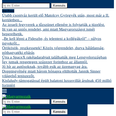
Keresés
Top Posts
Újabb csontváz került elő Matolcsy Györgyék után, most már a II.
kerületben...
Az izraeli fegyverek a tűzszünet ellenére is folytatják a tüzelést.
Itt van az uniós rendelet, ami miatt Magyarországot ismét
beperelhetik.
„Be kell lépni a Fideszbe, és jelenteni a kollégákról” – súlyos
ügyekről...
Örökösök, reszkessetek! Közös végrendelet, durva hálátlanság,
póthagyatéki eljárás
Újra a SpaceX rakétadarabjait találhatták meg Lengyelországban
Így jutnak rengetegen százezer forinthoz az államtól.
Jó hír az autósoknak, tovább esik az üzemanyag ára.
Doppingvétség miatt három hónapra eltiltották Jannik Sinner
világelső teniszezőt.
Kisfaludy-támogatással épült balatoni luxusvillát árulnak 450 millió
forintért
Keresés
Keresés