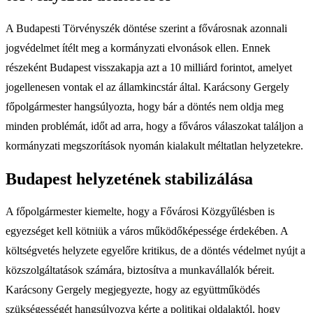
A Budapesti Törvényszék döntése szerint a fővárosnak azonnali
jogvédelmet ítélt meg a kormányzati elvonások ellen. Ennek
részeként Budapest visszakapja azt a 10 milliárd forintot, amelyet
jogellenesen vontak el az államkincstár által. Karácsony Gergely
főpolgármester hangsúlyozta, hogy bár a döntés nem oldja meg
minden problémát, időt ad arra, hogy a főváros válaszokat találjon a
kormányzati megszorítások nyomán kialakult méltatlan helyzetekre.
Budapest helyzetének stabilizálása
A főpolgármester kiemelte, hogy a Fővárosi Közgyűlésben is
egyezséget kell kötniük a város működőképessége érdekében. A
költségvetés helyzete egyelőre kritikus, de a döntés védelmet nyújt a
közszolgáltatások számára, biztosítva a munkavállalók béreit.
Karácsony Gergely megjegyezte, hogy az együttműködés
szükségességét hangsúlyozva kérte a politikai oldalaktól, hogy