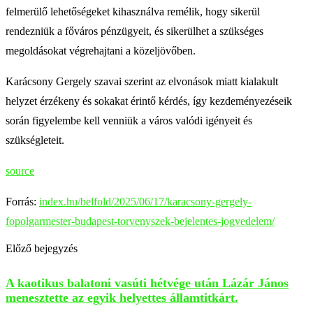
felmerülő lehetőségeket kihasználva remélik, hogy sikerül
rendezniük a főváros pénzügyeit, és sikerülhet a szükséges
megoldásokat végrehajtani a közeljövőben.
Karácsony Gergely szavai szerint az elvonások miatt kialakult
helyzet érzékeny és sokakat érintő kérdés, így kezdeményezéseik
során figyelembe kell venniük a város valódi igényeit és
szükségleteit.
source
Forrás:
index.hu/belfold/2025/06/17/karacsony-gergely-
fopolgarmester-budapest-torvenyszek-bejelentes-jogvedelem/
Előző bejegyzés
A kaotikus balatoni vasúti hétvége után Lázár János
menesztette az egyik helyettes államtitkárt.