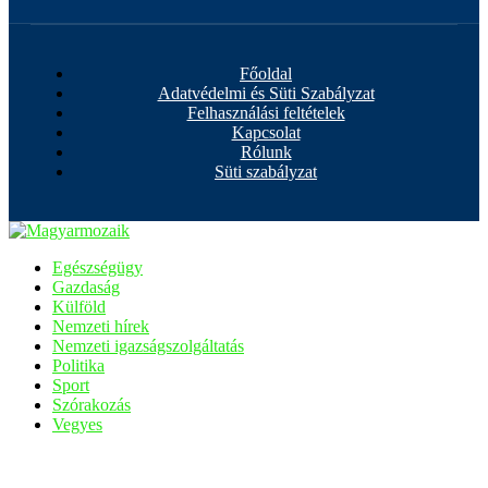
Főoldal
Adatvédelmi és Süti Szabályzat
Felhasználási feltételek
Kapcsolat
Rólunk
Süti szabályzat
Egészségügy
Gazdaság
Külföld
Nemzeti hírek
Nemzeti igazságszolgáltatás
Politika
Sport
Szórakozás
Vegyes