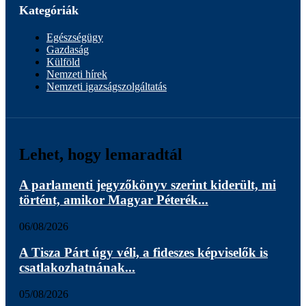
Kategóriák
Egészségügy
Gazdaság
Külföld
Nemzeti hírek
Nemzeti igazságszolgáltatás
Lehet, hogy lemaradtál
A parlamenti jegyzőkönyv szerint kiderült, mi
történt, amikor Magyar Péterék...
06/08/2026
A Tisza Párt úgy véli, a fideszes képviselők is
csatlakozhatnának...
05/08/2026