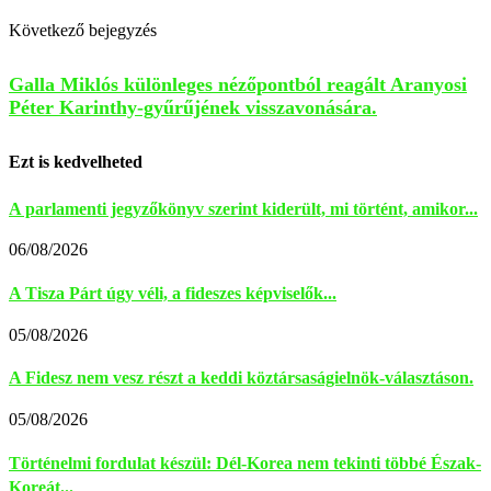
Következő bejegyzés
Galla Miklós különleges nézőpontból reagált Aranyosi
Péter Karinthy-gyűrűjének visszavonására.
Ezt is kedvelheted
A parlamenti jegyzőkönyv szerint kiderült, mi történt, amikor...
06/08/2026
A Tisza Párt úgy véli, a fideszes képviselők...
05/08/2026
A Fidesz nem vesz részt a keddi köztársaságielnök-választáson.
05/08/2026
Történelmi fordulat készül: Dél-Korea nem tekinti többé Észak-
Koreát...