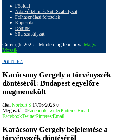
Főoldal
Adatvédelmi és Süti Szabályzat
Felhasználási feltételek
Kapcsolat
Rólunk
Süti szabályzat
Copyright 2025 – Minden jog fenntartva
Magyar
Mozaik
POLITIKA
Karácsony Gergely a törvényszék
döntéséről: Budapest egyelőre
megmenekült
által
Norbert S
17/06/2025
0
Megosztás
0
Facebook
Twitter
Pinterest
Email
Facebook
Twitter
Pinterest
Email
Karácsony Gergely bejelentése a
törvényszék döntéséről