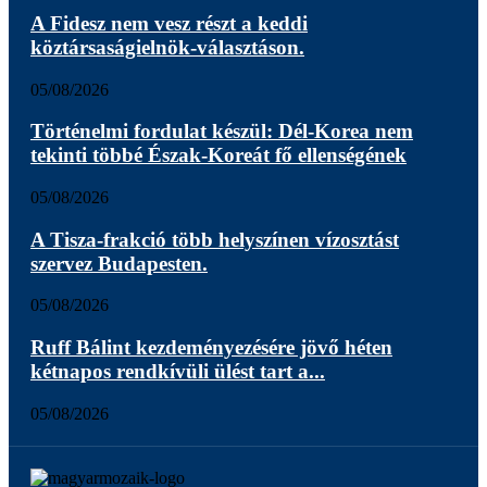
A Fidesz nem vesz részt a keddi
köztársaságielnök-választáson.
05/08/2026
Történelmi fordulat készül: Dél-Korea nem
tekinti többé Észak-Koreát fő ellenségének
05/08/2026
A Tisza-frakció több helyszínen vízosztást
szervez Budapesten.
05/08/2026
Ruff Bálint kezdeményezésére jövő héten
kétnapos rendkívüli ülést tart a...
05/08/2026