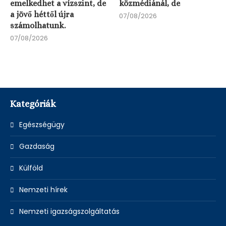
emelkedhet a vízszint, de
közmédiánál, de
a jövő héttől újra
07/08/2026
számolhatunk.
07/08/2026
Kategóriák
Egészségügy
Gazdaság
Külföld
Nemzeti hírek
Nemzeti igazságszolgáltatás