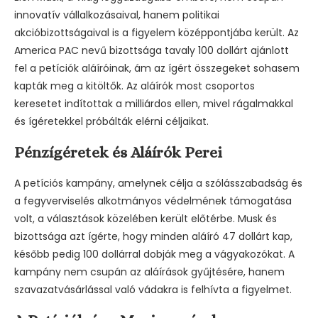
innovatív vállalkozásaival, hanem politikai
akcióbizottságaival is a figyelem középpontjába került. Az
America PAC nevű bizottsága tavaly 100 dollárt ajánlott
fel a petíciók aláíróinak, ám az ígért összegeket sohasem
kapták meg a kitöltők. Az aláírók most csoportos
keresetet indítottak a milliárdos ellen, mivel rágalmakkal
és ígéretekkel próbálták elérni céljaikat.
Pénzígéretek és Aláírók Perei
A petíciós kampány, amelynek célja a szólásszabadság és
a fegyverviselés alkotmányos védelmének támogatása
volt, a választások közelében került előtérbe. Musk és
bizottsága azt ígérte, hogy minden aláíró 47 dollárt kap,
később pedig 100 dollárral dobják meg a vágyakozókat. A
kampány nem csupán az aláírások gyűjtésére, hanem
szavazatvásárlással való vádakra is felhívta a figyelmet.