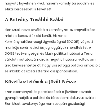
hagyott figyelmen kívül, hanem komoly társadalmi és
etikai kérdéseket is felvetett.
A Botrány További Szálai
Elon Musk neve továbbá a kormányzati szerepvállalása
miatt is kereszttűz alá került, hiszen a
Kormányhatékonysági Ügynökségnél (DOGE) végzett
munkája során etikai és jogi aggályok merültek fel. A
DOGE tevékenységei és Musk politikai hatásai a Tesla
vállalat mutatószámaira is negatív hatással voltak, ami
arra kényszerítette őt, hogy visszafogja politikai ambícióit
és inkább az üzleti szférára összpontosítson.
Következtetések a Jövőt Nézve
Ezen események és pereskedések a jövőben tovább
gyarapíthatják a politikai és társadalmi diskurzus szálait.
Elon Musk tevékenysége nem csupán gazdasági