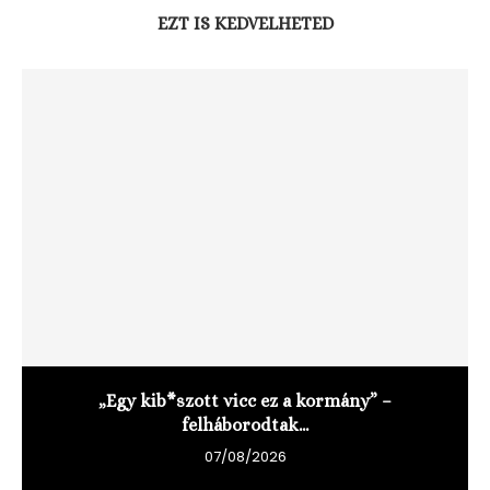
EZT IS KEDVELHETED
„Egy kib*szott vicc ez a kormány” –
felháborodtak...
07/08/2026