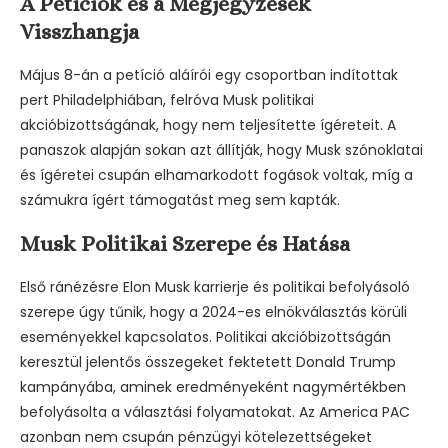
A Petíciók és a Megjegyzések
Visszhangja
Május 8-án a petíció aláírói egy csoportban indítottak
pert Philadelphiában, felróva Musk politikai
akcióbizottságának, hogy nem teljesítette ígéreteit. A
panaszok alapján sokan azt állítják, hogy Musk szónoklatai
és ígéretei csupán elhamarkodott fogások voltak, míg a
számukra ígért támogatást meg sem kapták.
Musk Politikai Szerepe és Hatása
Első ránézésre Elon Musk karrierje és politikai befolyásoló
szerepe úgy tűnik, hogy a 2024-es elnökválasztás körüli
eseményekkel kapcsolatos. Politikai akcióbizottságán
keresztül jelentős összegeket fektetett Donald Trump
kampányába, aminek eredményeként nagymértékben
befolyásolta a választási folyamatokat. Az America PAC
azonban nem csupán pénzügyi kötelezettségeket