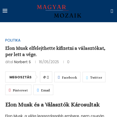
POLITIKA
Elon Musk elfelejthette kifizetni a választókat,
per lett a vége.
által
Norbert S
16/05/2025
0
MEGOSZTÁS
0
Facebook
Twitter
Pinterest
Email
Elon Musk és a Választók Károsultak
Elon Musk, a világ leggazdagabb embere, nem csupán