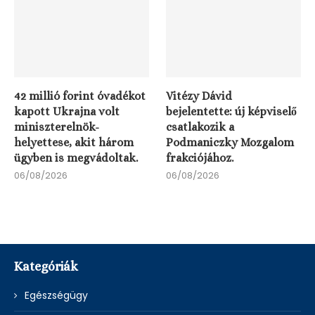
42 millió forint óvadékot
Vitézy Dávid
kapott Ukrajna volt
bejelentette: új képviselő
miniszterelnök-
csatlakozik a
helyettese, akit három
Podmaniczky Mozgalom
ügyben is megvádoltak.
frakciójához.
06/08/2026
06/08/2026
Kategóriák
Egészségügy