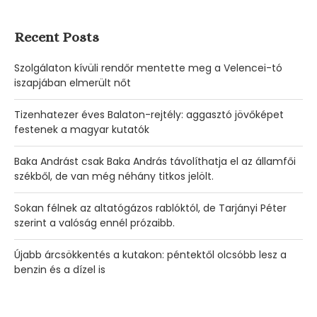
Recent Posts
Szolgálaton kívüli rendőr mentette meg a Velencei-tó
iszapjában elmerült nőt
Tizenhatezer éves Balaton-rejtély: aggasztó jövőképet
festenek a magyar kutatók
Baka Andrást csak Baka András távolíthatja el az államfői
székből, de van még néhány titkos jelölt.
Sokan félnek az altatógázos rablóktól, de Tarjányi Péter
szerint a valóság ennél prózaibb.
Újabb árcsökkentés a kutakon: péntektől olcsóbb lesz a
benzin és a dízel is