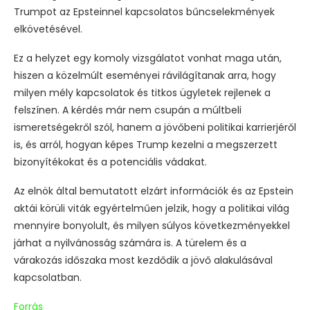
Trumpot az Epsteinnel kapcsolatos bűncselekmények
elkövetésével.
Ez a helyzet egy komoly vizsgálatot vonhat maga után,
hiszen a közelmúlt eseményei rávilágítanak arra, hogy
milyen mély kapcsolatok és titkos ügyletek rejlenek a
felszínen. A kérdés már nem csupán a múltbeli
ismeretségekről szól, hanem a jövőbeni politikai karrierjéről
is, és arról, hogyan képes Trump kezelni a megszerzett
bizonyítékokat és a potenciális vádakat.
Az elnök által bemutatott elzárt információk és az Epstein
aktái körüli viták egyértelműen jelzik, hogy a politikai világ
mennyire bonyolult, és milyen súlyos következményekkel
járhat a nyilvánosság számára is. A türelem és a
várakozás időszaka most kezdődik a jövő alakulásával
kapcsolatban.
Forrás