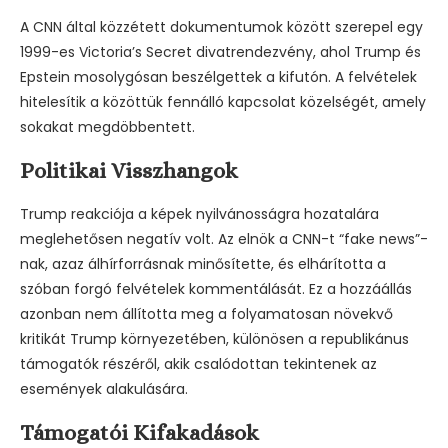
A CNN által közzétett dokumentumok között szerepel egy
1999-es Victoria’s Secret divatrendezvény, ahol Trump és
Epstein mosolygósan beszélgettek a kifutón. A felvételek
hitelesítik a közöttük fennálló kapcsolat közelségét, amely
sokakat megdöbbentett.
Politikai Visszhangok
Trump reakciója a képek nyilvánosságra hozatalára
meglehetősen negatív volt. Az elnök a CNN-t “fake news”-
nak, azaz álhírforrásnak minősítette, és elhárította a
szóban forgó felvételek kommentálását. Ez a hozzáállás
azonban nem állította meg a folyamatosan növekvő
kritikát Trump környezetében, különösen a republikánus
támogatók részéről, akik csalódottan tekintenek az
események alakulására.
Támogatói Kifakadások