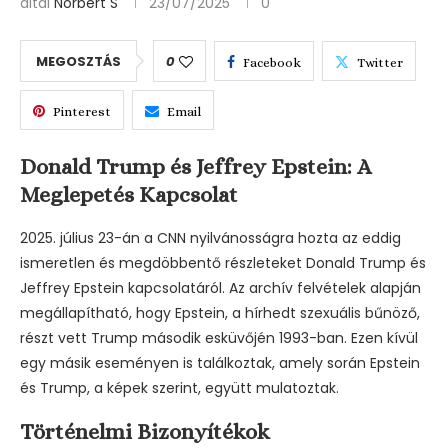
által
Norbert S
23/07/2025
0
MEGOSZTÁS
0
Facebook
Twitter
Pinterest
Email
Donald Trump és Jeffrey Epstein: A
Meglepetés Kapcsolat
2025. július 23-án a CNN nyilvánosságra hozta az eddig
ismeretlen és megdöbbentő részleteket Donald Trump és
Jeffrey Epstein kapcsolatáról. Az archív felvételek alapján
megállapítható, hogy Epstein, a hírhedt szexuális bűnöző,
részt vett Trump második esküvőjén 1993-ban. Ezen kívül
egy másik eseményen is találkoztak, amely során Epstein
és Trump, a képek szerint, együtt mulatoztak.
Történelmi Bizonyítékok