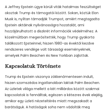
A Jeffrey Epstein ügye körüli viták hatalmas feszültséget
okoztak Trump és támogatói között. Sokan, köztük Elon
Musk is, nyíltan támadják Trumpot, amiért megtagadta
Epstein aktáinak nyilvánosságra hozatalát, ami
hozzájárulhatott a diszkrét információk védelméhez. A
közelmúltban megerősítették, hogy Trump gyakorta
találkozott Epsteinnel, hiszen 1980-as évektől kezdve
rendszeres vendége volt társasági eseményeknek,
amelyek Palm Beachen és New Yorkban zajlottak.
Kapcsolatuk Története
Trump és Epstein viszonya zökkenőmentesen indult,
hiszen szomszédos ingatlanokban laktak Palm Beachen.
Az üzletek világa mellett a két milliárdos között szakmai
kapcsolatok is fennálltak, egészen a kétezres évek elejéig,
amikor egy üzleti nézeteltérés miatt megszakadt a
barátságuk. A hatóságok soha nem vádolták meg