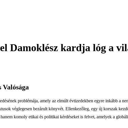
 Damoklész kardja lóg a vilá
s Valósága
jedésének problémája, amely az elmúlt évtizedekben egyre inkább a ne
ktusok véglegesen bezárult könyvét. Ellenkezőleg, egy új korszak kezd
em komoly etikai és politikai kérdéseket is felvet, amelyek a globális