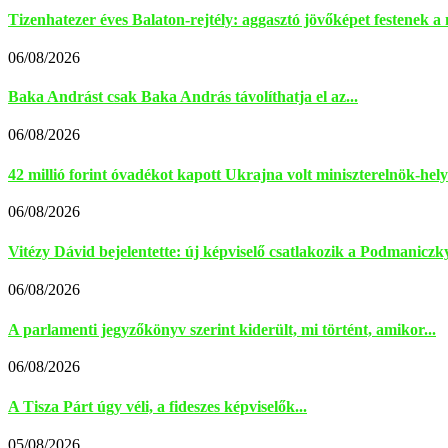
Tizenhatezer éves Balaton-rejtély: aggasztó jövőképet festenek a 
06/08/2026
Baka Andrást csak Baka András távolíthatja el az...
06/08/2026
42 millió forint óvadékot kapott Ukrajna volt miniszterelnök-helye
06/08/2026
Vitézy Dávid bejelentette: új képviselő csatlakozik a Podmaniczky
06/08/2026
A parlamenti jegyzőkönyv szerint kiderült, mi történt, amikor...
06/08/2026
A Tisza Párt úgy véli, a fideszes képviselők...
05/08/2026