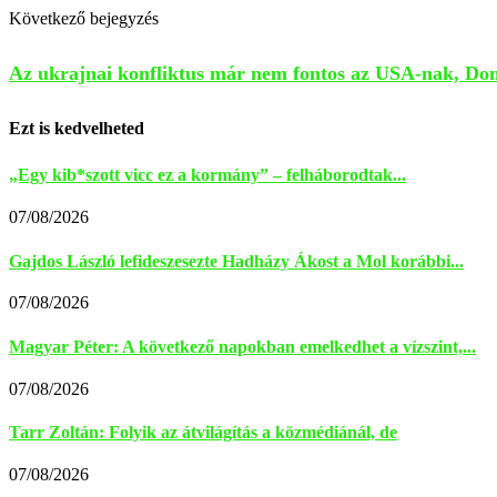
Következő bejegyzés
Az ukrajnai konfliktus már nem fontos az USA-nak, Don
Ezt is kedvelheted
„Egy kib*szott vicc ez a kormány” – felháborodtak...
07/08/2026
Gajdos László lefideszesezte Hadházy Ákost a Mol korábbi...
07/08/2026
Magyar Péter: A következő napokban emelkedhet a vízszint,...
07/08/2026
Tarr Zoltán: Folyik az átvilágítás a közmédiánál, de
07/08/2026