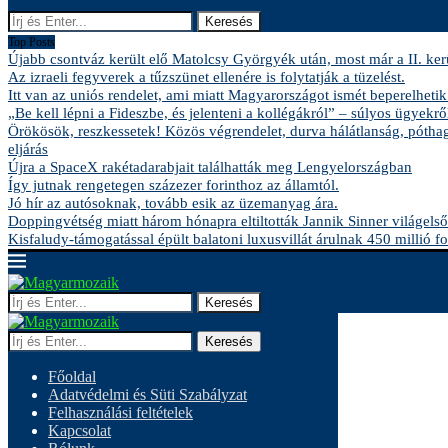
Keresés
Top Posts
Újabb csontváz került elő Matolcsy Györgyék után, most már a II. kerü
Az izraeli fegyverek a tűzszünet ellenére is folytatják a tüzelést.
Itt van az uniós rendelet, ami miatt Magyarországot ismét beperelhetik
„Be kell lépni a Fideszbe, és jelenteni a kollégákról” – súlyos ügyekről
Örökösök, reszkessetek! Közös végrendelet, durva hálátlanság, pótha
eljárás
Újra a SpaceX rakétadarabjait találhatták meg Lengyelországban
Így jutnak rengetegen százezer forinthoz az államtól.
Jó hír az autósoknak, tovább esik az üzemanyag ára.
Doppingvétség miatt három hónapra eltiltották Jannik Sinner világelső
Kisfaludy-támogatással épült balatoni luxusvillát árulnak 450 millió fo
Keresés
Keresés
Főoldal
Adatvédelmi és Süti Szabályzat
Felhasználási feltételek
Kapcsolat