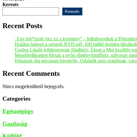
Keresés
Keresés
Recent Posts
„Egy kib*szott vicc ez a kormány” – felháborodtak a Pókembe
Halálos baleset a szegedi BYD-nél, 100 millió forintra bírságol
Gajdos László lefideszesezte Hadházy Ákost a Mol korábbi jog
Mentőhelikoptert hívtak a győri élményfürdőhöz, súlyosan meg
Hónapok óta ugyanazt követelik, Orbánék nem reagálnak, vajo
Recent Comments
Nincs megjeleníthető bejegyzés.
Categories
Egészségügy
Gazdaság
Külföld