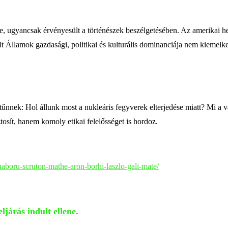
ére, ugyancsak érvényesült a történészek beszélgetésében. Az amerikai 
t Államok gazdasági, politikai és kulturális dominanciája nem kiemelk
nek: Hol állunk most a nukleáris fegyverek elterjedése miatt? Mi a vá
osít, hanem komoly etikai felelősséget is hordoz.
ghaboru-scruton-mathe-aron-borhi-laszlo-gali-mate/
ljárás indult ellene.