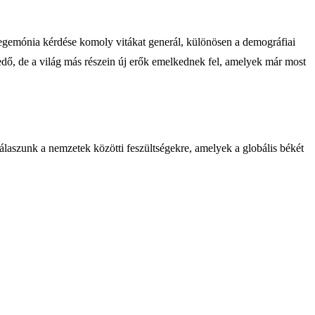
hegemónia kérdése komoly vitákat generál, különösen a demográfiai
edő, de a világ más részein új erők emelkednek fel, amelyek már most
laszunk a nemzetek közötti feszültségekre, amelyek a globális békét