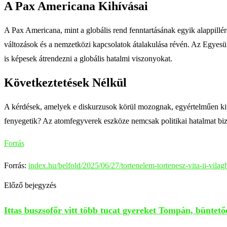
A Pax Americana Kihívásai
A Pax Americana, mint a globális rend fenntartásának egyik alappill
változások és a nemzetközi kapcsolatok átalakulása révén. Az Egyesül
is képesek átrendezni a globális hatalmi viszonyokat.
Következtetések Nélkül
A kérdések, amelyek e diskurzusok körül mozognak, egyértelműen kitűn
fenyegetik? Az atomfegyverek eszköze nemcsak politikai hatalmat bizt
Forrás
Forrás:
index.hu/belfold/2025/06/27/tortenelem-tortenesz-vita-ii-vila
Előző bejegyzés
Ittas buszsofőr vitt több tucat gyereket Tompán, büntetőe