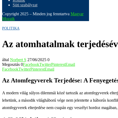
Rólunk
Süti szabályzat
Copyright 2025 – Minden jog fenntartva
Magyar
Mozaik
POLITIKA
Az atomhatalmak terjedésével
által
Norbert S
27/06/2025
0
Megosztás
0
Facebook
Twitter
Pinterest
Email
Facebook
Twitter
Pinterest
Email
Az Atomfegyverek Terjedése: A Fenyegeté
A modern világ súlyos dilemmái közé tartozik az atomfegyverek elter
lehetünk, a második világháború vége nem jelentette a háborús konfli
atomfegyverek elterjedése nem csupán egy veszélyt hordoz magában, han