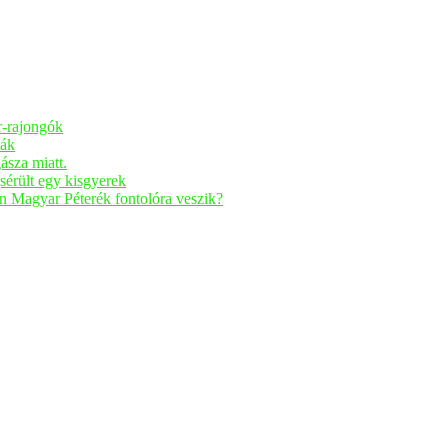
r-rajongók
ták
ásza miatt.
sérült egy kisgyerek
n Magyar Péterék fontolóra veszik?