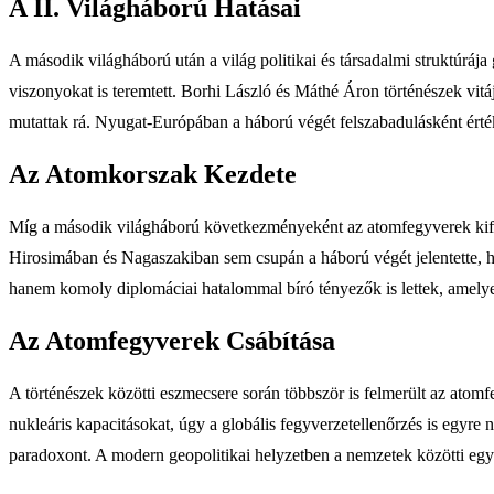
A II. Világháború Hatásai
A második világháború után a világ politikai és társadalmi struktúrá
viszonyokat is teremtett. Borhi László és Máthé Áron történészek vitá
mutattak rá. Nyugat-Európában a háború végét felszabadulásként érté
Az Atomkorszak Kezdete
Míg a második világháború következményeként az atomfegyverek kifej
Hirosimában és Nagaszakiban sem csupán a háború végét jelentette, han
hanem komoly diplomáciai hatalommal bíró tényezők is lettek, amely
Az Atomfegyverek Csábítása
A történészek közötti eszmecsere során többször is felmerült az atom
nukleáris kapacitásokat, úgy a globális fegyverzetellenőrzés is egyre
paradoxont. A modern geopolitikai helyzetben a nemzetek közötti egy