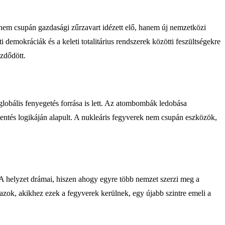
 nem csupán gazdasági zűrzavart idézett elő, hanem új nemzetközi
demokráciák és a keleti totalitárius rendszerek közötti feszültségekre
zdődött.
obális fenyegetés forrása is lett. Az atombombák ledobása
ttentés logikáján alapult. A nukleáris fegyverek nem csupán eszközök,
 A helyzet drámai, hiszen ahogy egyre több nemzet szerzi meg a
 azok, akikhez ezek a fegyverek kerülnek, egy újabb szintre emeli a