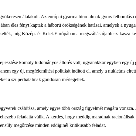
ja gyökeresen átalakult. Az európai gyarmatbirodalmak gyors felbomlása
jában éles fényt kaptak a háború örökségének hatásai, amelyek a nyugati 
kelték, míg Közép- és Kelet-Európában a megszállás újabb szakasza ke
lesztése komoly tudományos áttörés volt, ugyanakkor egyben egy új gl
em egy új, megfélemlítési politikát indított el, amely a nukleáris elre
eket a szuperhatalmak gondosan mérlegeltek.
fegyverek csábítása, amely egyre több ország figyelmét magára vonzza.
 nehezebb feladattá válik. A kérdés, hogy meddig maradnak racionálisak
ensúly megőrzése minden eddiginél kritikusabb feladat.