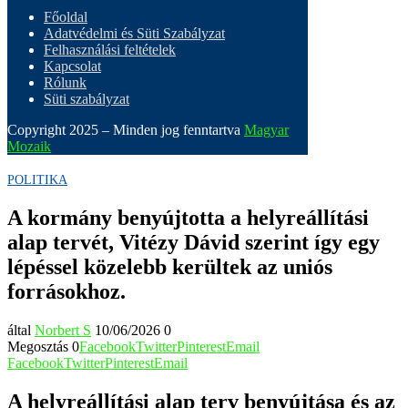
Főoldal
Adatvédelmi és Süti Szabályzat
Felhasználási feltételek
Kapcsolat
Rólunk
Süti szabályzat
Copyright 2025 – Minden jog fenntartva
Magyar
Mozaik
POLITIKA
A kormány benyújtotta a helyreállítási
alap tervét, Vitézy Dávid szerint így egy
lépéssel közelebb kerültek az uniós
forrásokhoz.
által
Norbert S
10/06/2026
0
Megosztás
0
Facebook
Twitter
Pinterest
Email
Facebook
Twitter
Pinterest
Email
A helyreállítási alap terv benyújtása és az