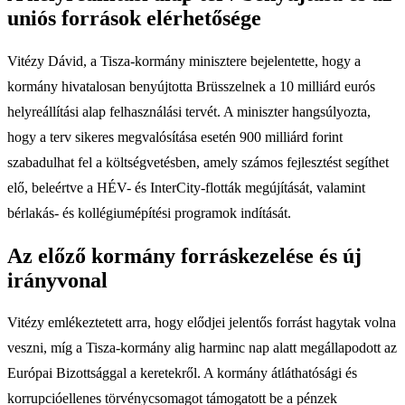
uniós források elérhetősége
Vitézy Dávid, a Tisza-kormány minisztere bejelentette, hogy a
kormány hivatalosan benyújtotta Brüsszelnek a 10 milliárd eurós
helyreállítási alap felhasználási tervét. A miniszter hangsúlyozta,
hogy a terv sikeres megvalósítása esetén 900 milliárd forint
szabadulhat fel a költségvetésben, amely számos fejlesztést segíthet
elő, beleértve a HÉV- és InterCity-flották megújítását, valamint
bérlakás- és kollégiumépítési programok indítását.
Az előző kormány forráskezelése és új
irányvonal
Vitézy emlékeztetett arra, hogy elődjei jelentős forrást hagytak volna
veszni, míg a Tisza-kormány alig harminc nap alatt megállapodott az
Európai Bizottsággal a keretekről. A kormány átláthatósági és
korrupcióellenes törvénycsomagot támogatott be a pénzek