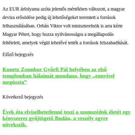
Az EUR árfolyama azóta jelentős mértékben változott, a magyar
deviza erősödése pedig új lehetőségeket teremtett a források
felhasználásában. Orbán Viktor volt miniszterelnök is arra kérte
Magyar Pétert, hogy hozza nyilvánosságra a megállapodás
feltételeit, amelyek végül lehetővé tették a források felszabadítását.
Előző bejegyzés
Kunetz Zsombor Győrfi Pál helyében az első
templomban hálaimát mondana, hogy „ennyivel
megúszta”
Következő bejegyzés
Évek óta elviselhetetlenné teszi a szomszédok életét egy
kényszeres gyűjtögető Budán, a veszély egyre
növekszik.