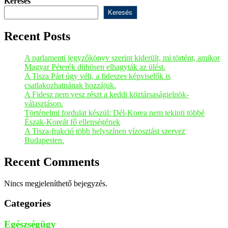
Keresés
Keresés
Recent Posts
A parlamenti jegyzőkönyv szerint kiderült, mi történt, amikor
Magyar Péterék dühösen elhagyták az ülést.
A Tisza Párt úgy véli, a fideszes képviselők is
csatlakozhatnának hozzájuk.
A Fidesz nem vesz részt a keddi köztársaságielnök-
választáson.
Történelmi fordulat készül: Dél-Korea nem tekinti többé
Észak-Koreát fő ellenségének
A Tisza-frakció több helyszínen vízosztást szervez
Budapesten.
Recent Comments
Nincs megjeleníthető bejegyzés.
Categories
Egészségügy