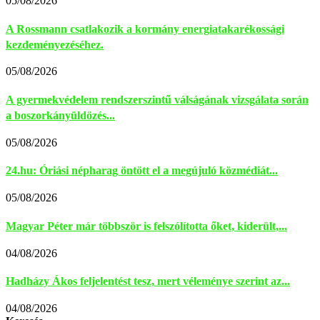
05/08/2026
A Rossmann csatlakozik a kormány energiatakarékossági
kezdeményezéséhez.
05/08/2026
A gyermekvédelem rendszerszintű válságának vizsgálata során
a boszorkányüldözés...
05/08/2026
24.hu: Óriási népharag öntött el a megújuló közmédiát...
05/08/2026
Magyar Péter már többször is felszólította őket, kiderült,...
04/08/2026
Hadházy Ákos feljelentést tesz, mert véleménye szerint az...
04/08/2026