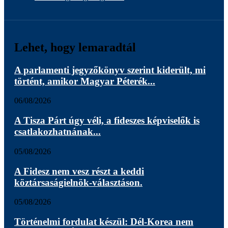
Lehet, hogy lemaradtál
A parlamenti jegyzőkönyv szerint kiderült, mi
történt, amikor Magyar Péterék...
06/08/2026
A Tisza Párt úgy véli, a fideszes képviselők is
csatlakozhatnának...
05/08/2026
A Fidesz nem vesz részt a keddi
köztársaságielnök-választáson.
05/08/2026
Történelmi fordulat készül: Dél-Korea nem