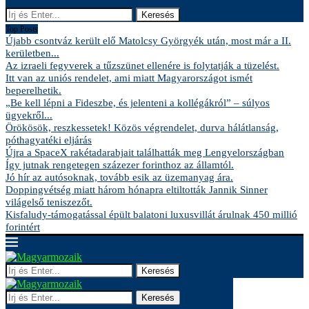
Keresés
Top Posts
Újabb csontváz került elő Matolcsy Györgyék után, most már a II.
kerületben...
Az izraeli fegyverek a tűzszünet ellenére is folytatják a tüzelést.
Itt van az uniós rendelet, ami miatt Magyarországot ismét
beperelhetik.
„Be kell lépni a Fideszbe, és jelenteni a kollégákról” – súlyos
ügyekről...
Örökösök, reszkessetek! Közös végrendelet, durva hálátlanság,
póthagyatéki eljárás
Újra a SpaceX rakétadarabjait találhatták meg Lengyelországban
Így jutnak rengetegen százezer forinthoz az államtól.
Jó hír az autósoknak, tovább esik az üzemanyag ára.
Doppingvétség miatt három hónapra eltiltották Jannik Sinner
világelső teniszezőt.
Kisfaludy-támogatással épült balatoni luxusvillát árulnak 450 millió
forintért
Keresés
Keresés