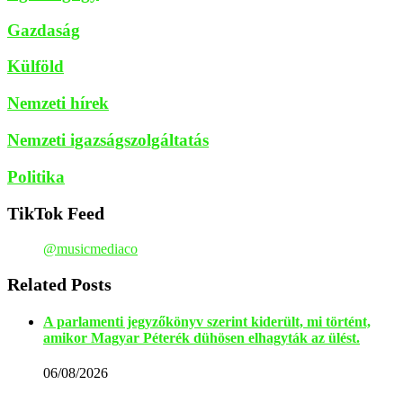
Gazdaság
Külföld
Nemzeti hírek
Nemzeti igazságszolgáltatás
Politika
TikTok Feed
@musicmediaco
Related Posts
A parlamenti jegyzőkönyv szerint kiderült, mi történt,
amikor Magyar Péterék dühösen elhagyták az ülést.
06/08/2026