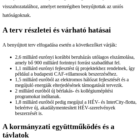
visszahozatalához, amelyet nemrégiben benyújtottak az uniós
hatóságoknak.
A terv részletei és várható hatásai
A benyújtott terv elfogadása esetén a következőket várják:
2,6 milliárd eurónyi korábbi beruházás utólagos elszámolása,
amely bő 900 milliárd forintnyi forrást szabadíthat fel.
1,1 milliárd eurónyi fejlesztést új projektekhez rendelnek, így
például a budapesti CAF-villamosok beszerzéséhez.
1,5 milliárd euróból az elektromos hálózat fejlesztését és a
megújuló energiák elterjedésének támogatását tervezik.
2 milliárd euróból új bérlakás- és kollégiumépítési
programokat indítanak.
1,8 milliárd euróból pedig megújul a HÉV- és InterCity-flotta,
beleértve új, akadálymentesített HÉV-szerelvények
beszerzését is.
A kormányzati együttműködés és a
távlatok