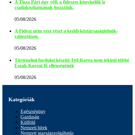
A Tisza Párt úgy véli, a fideszes képviselők is
csatlakozhatnának hozzájuk.
05/08/2026
A Fidesz nem vesz részt a keddi köztársaságielnök-
választáson.
05/08/2026
Történelmi fordulat készül: Dél-Korea nem tekinti többé
Észak-Koreát fő ellenségének
05/08/2026
Kategóriák
Egészségügy
Gazdaság
Külföld
Nemzeti hírek
Nemzeti igazságszolgáltatás