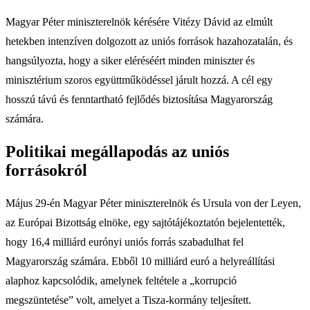
Magyar Péter miniszterelnök kérésére Vitézy Dávid az elmúlt
hetekben intenzíven dolgozott az uniós források hazahozatalán, és
hangsúlyozta, hogy a siker eléréséért minden miniszter és
minisztérium szoros együttműködéssel járult hozzá. A cél egy
hosszú távú és fenntartható fejlődés biztosítása Magyarország
számára.
Politikai megállapodás az uniós
forrásokról
Május 29-én Magyar Péter miniszterelnök és Ursula von der Leyen,
az Európai Bizottság elnöke, egy sajtótájékoztatón bejelentették,
hogy 16,4 milliárd eurónyi uniós forrás szabadulhat fel
Magyarország számára. Ebből 10 milliárd euró a helyreállítási
alaphoz kapcsolódik, amelynek feltétele a „korrupció
megszüntetése” volt, amelyet a Tisza-kormány teljesített.