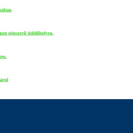
onában
zágon népszerű üdülőhelyen.
ten.
árol