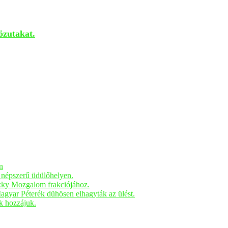
özutakat.
n
n népszerű üdülőhelyen.
czky Mozgalom frakciójához.
Magyar Péterék dühösen elhagyták az ülést.
ak hozzájuk.