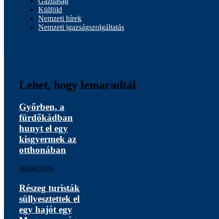
Gazdaság
Külföld
Nemzeti hírek
Nemzeti igazságszolgáltatás
Lehet, hogy lemaradtál
Győrben, a
fürdőkádban
hunyt el egy
kisgyermek az
otthonában
06/08/2026
Részeg turisták
süllyesztettek el
egy hajót egy