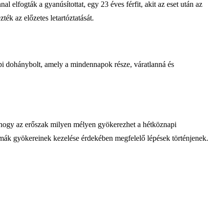
l elfogták a gyanúsítottat, egy 23 éves férfit, akit az eset után az
ék az előzetes letartóztatását.
epi dohánybolt, amely a mindennapok része, váratlanná és
, hogy az erőszak milyen mélyen gyökerezhet a hétköznapi
émák gyökereinek kezelése érdekében megfelelő lépések történjenek.