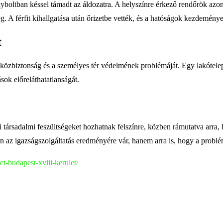
yboltban késsel támadt az áldozatra. A helyszínre érkező rendőrök azonna
 A férfit kihallgatása után őrizetbe vették, és a hatóságok kezdeményezt
t
i a közbiztonság és a személyes tér védelmének problémáját. Egy lakótel
ok előreláthatatlanságát.
 társadalmi feszültségeket hozhatnak felszínre, közben rámutatva arra
 az igazságszolgáltatás eredményére vár, hanem arra is, hogy a probl
t-budapest-xviii-kerulet/