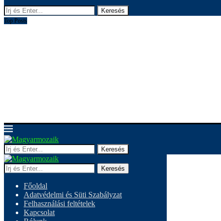
Keresés
Top Posts
Keresés
Keresés
Főoldal
Adatvédelmi és Süti Szabályzat
Felhasználási feltételek
Kapcsolat