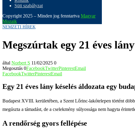
Rólunk
Süti szabályzat
Copyright 2025 – Minden jog fenntartva
Magyar
Mozaik
NEMZETI HÍREK
Megszúrtak egy 21 éves lány
által
Norbert S
11/02/2025
0
Megosztás
0
Facebook
Twitter
Pinterest
Email
Facebook
Twitter
Pinterest
Email
Egy 21 éves lány késelés áldozata egy bud
Budapest XVIII. kerületében, a Szent Lőrinc-lakótelepen történt döbb
megúszta a támadást, de a cselekmény súlyossága nem hagyta érintetl
A rendőrség gyors fellépése