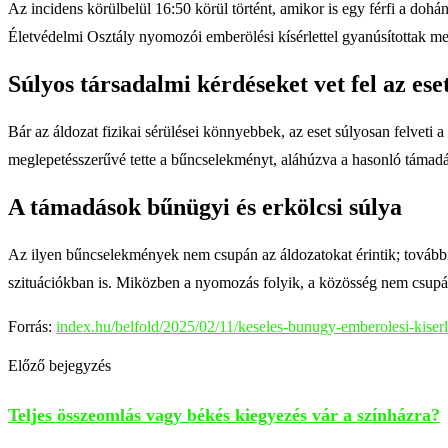
Az incidens körülbelül 16:50 körül történt, amikor is egy férfi a dohán
Életvédelmi Osztály nyomozói emberölési kísérlettel gyanúsítottak meg.
Súlyos társadalmi kérdéseket vet fel az ese
Bár az áldozat fizikai sérülései könnyebbek, az eset súlyosan felvet
meglepetésszerűvé tette a bűncselekményt, aláhúzva a hasonló támadás
A támadások bűnügyi és erkölcsi súlya
Az ilyen bűncselekmények nem csupán az áldozatokat érintik; további
szituációkban is. Miközben a nyomozás folyik, a közösség nem csupán
Forrás:
index.hu/belfold/2025/02/11/keseles-bunugy-emberolesi-kiserle
Előző bejegyzés
Teljes összeomlás vagy békés kiegyezés vár a színházra?