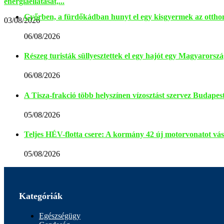
energiaellátását,...
Győrben, a fürdőkádban hunyt el egy kisgyermek az otth
03/08/2026
06/08/2026
Részeg turisták süllyesztettek el egy hajót egy Magyarors
06/08/2026
A Tisza-frakció több helyszínen vízosztást szervez Budapes
05/08/2026
Teljes HÉV-flotta csere: A kormány 42 új motorvonatot vás
05/08/2026
Kategóriák
Egészségügy