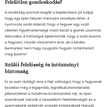
Felelőtlen gondoskodás?
A rendőrség azonnal reagált a bejelentésre; jól tudjuk,
hogy egy ilyen helyzet mennyire veszélyes lehet. A
nyomozás során kiderült, hogy a fegyver egy szülő
véletlen figyelmetlensége miatt került a gyerek uzsonnás
dobozába. A hatóságok kijelentették, hogy a szülő levette
a fegyvert, miután visszament érte, de a kérdés
bennünket nem hagy nyugodni: hogyan történhetett
meg ilyesmi?
Szülői felelősség és intézményi
biztonság
Ez az eset rávilágít arra a fájó valóságra, hogy a fegyverek
kezelése még a legapróbb, legnélkülözhetetlenebb
pillanatokban is hatalmas kockázatokat rejt. Az ilyen
események tükrözik a társadalom felelőtlenségét és a
gyermekeink védelmét szolgáló intézkedések hiányát.