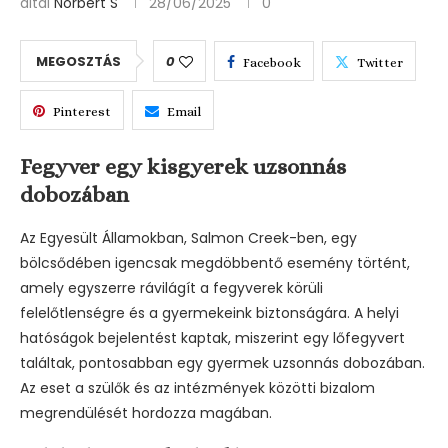
által
Norbert S
28/06/2025
0
MEGOSZTÁS
0
Facebook
Twitter
Pinterest
Email
Fegyver egy kisgyerek uzsonnás
dobozában
Az Egyesült Államokban, Salmon Creek-ben, egy
bölcsődében igencsak megdöbbentő esemény történt,
amely egyszerre rávilágít a fegyverek körüli
felelőtlenségre és a gyermekeink biztonságára. A helyi
hatóságok bejelentést kaptak, miszerint egy lőfegyvert
találtak, pontosabban egy gyermek uzsonnás dobozában.
Az eset a szülők és az intézmények közötti bizalom
megrendülését hordozza magában.