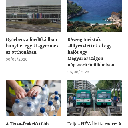
Győrben, a fürdőkádban
Részeg turisták
hunyt el egy kisgyermek
süllyesztettek el egy
az otthonában
hajót egy
Magyarországon
06/08/2026
népszerű üdülőhelyen.
06/08/2026
A Tisza-frakció több
Teljes HÉV-flotta csere: A