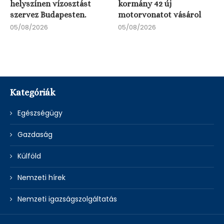
helyszínen vízosztást
kormány 42 új
szervez Budapesten.
motorvonatot vásárol
05/08/2026
05/08/2026
Kategóriák
Egészségügy
Gazdaság
Külföld
Nemzeti hírek
Nemzeti igazságszolgáltatás