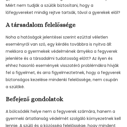
Miért nem tudják a szülők biztosítani, hogy a
lőfegyvereket mindig rejtve tartsák, távol a gyerekek elől?
A társadalom felelőssége
Noha a hatóságok jelentései szerint ezúttal véletlen
eseményről van szó, egy kérdés továbbra is nyitva áll:
mekkora a gyermekek védelmének árnyéka a fegyverek
jelenléte és a társadalmi tudatosság előtt? Az ilyen és
ehhez hasonló események visszatérő problémákra hívják
fel a figyelmet, és arra figyelmeztetnek, hogy a fegyverek
biztonságos kezelése mindenki felelőssége, nem csupán
a szülőké.
Befejező gondolatok
A bölcsődék helye nem a fegyverek számára, hanem a
gyermeki ártatlanság védelmét szolgáló környezetnek kell
lennie. A szülő és a közösség felelőssége, hogy mindent