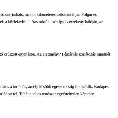
sáv járható, ami öt kilométeres torlódással jár. Polgár és
k a közlekedési infrastruktúra már így is érzékeny hálóján, az
autó csúszott egymásba. Az eredmény? Félpályás korlátozás mindkét
amatos a torlódás, amely később egészen estig fokozódik. Budapest
lódott fel. Tehát a teljes rendszer egyértelműen képtelen