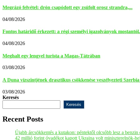
Megrázó felvétel: drón csapódott egy zsúfolt orosz strandra,...
04/08/2026
Fontos határidő érkezett: a régi személyi igazolványok mostantól.
04/08/2026
Meghalt egy lengyel turista a Magas-Tátrában
03/08/2026
A Duna vízszintjének drasztikus csökkenése veszélyezteti Szerbia e
03/08/2026
Keresés
Keresés
Recent Posts
Újabb árcsökkentés a kutakon: péntektől olcsóbb lesz a benzin é
42 millió forint óvadékot kapott Ukrajna volt miniszterelnök-h