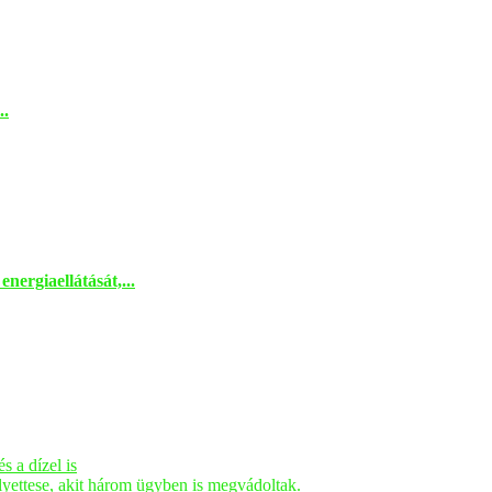
..
nergiaellátását,...
s a dízel is
elyettese, akit három ügyben is megvádoltak.