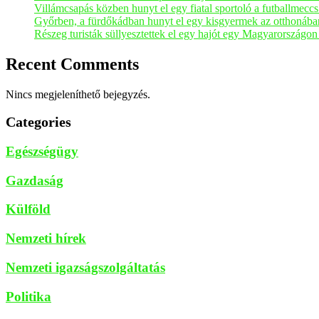
Villámcsapás közben hunyt el egy fiatal sportoló a futballmeccs 
Győrben, a fürdőkádban hunyt el egy kisgyermek az otthonába
Részeg turisták süllyesztettek el egy hajót egy Magyarországo
Recent Comments
Nincs megjeleníthető bejegyzés.
Categories
Egészségügy
Gazdaság
Külföld
Nemzeti hírek
Nemzeti igazságszolgáltatás
Politika