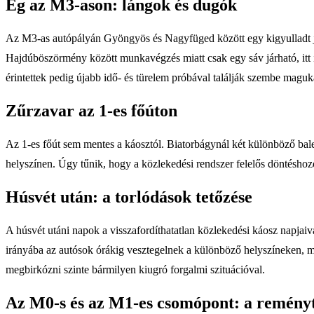
Ég az M3-ason: lángok és dugók
Az M3-as autópályán Gyöngyös és Nagyfüged között egy kigyulladt járm
Hajdúböszörmény között munkavégzés miatt csak egy sáv járható, itt is
érintettek pedig újabb idő- és türelem próbával találják szembe maguk
Zűrzavar az 1-es főúton
Az 1-es főút sem mentes a káosztól. Biatorbágynál két különböző bale
helyszínen. Úgy tűnik, hogy a közlekedési rendszer felelős döntéshozó
Húsvét után: a torlódások tetőzése
A húsvét utáni napok a visszafordíthatatlan közlekedési káosz napja
irányába az autósok órákig vesztegelnek a különböző helyszíneken, mi
megbirkózni szinte bármilyen kiugró forgalmi szituációval.
Az M0-s és az M1-es csomópont: a remény