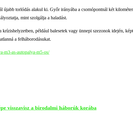
 újabb torlódás alakul ki. Győr irányába a csomópontnál két kilométer
yoztatja, mint szolgálja a haladást.
ra krízishelyzetben, például balesetek vagy ünnepi szezonok idején, ké
tlanná a felháborodásukat.
ya-m3-as-autopalya-m5-os/
épe visszavisz a birodalmi háborúk korába