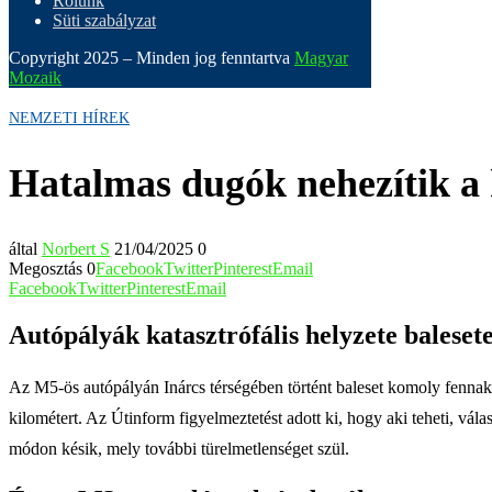
Rólunk
Süti szabályzat
Copyright 2025 – Minden jog fenntartva
Magyar
Mozaik
NEMZETI HÍREK
Hatalmas dugók nehezítik a 
által
Norbert S
21/04/2025
0
Megosztás
0
Facebook
Twitter
Pinterest
Email
Facebook
Twitter
Pinterest
Email
Autópályák katasztrófális helyzete baleset
Az M5-ös autópályán Inárcs térségében történt baleset komoly fennakad
kilométert. Az Útinform figyelmeztetést adott ki, hogy aki teheti, vá
módon késik, mely további türelmetlenséget szül.