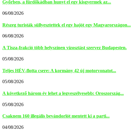
Győrben, a fürdőkádban hunyt el egy kisgyermek az...
06/08/2026
Részeg turisták süllyesztettek el egy hajót egy Magyarországon...
06/08/2026
A Tisza-frakció több helyszínen vízosztást szervez Budapesten.
05/08/2026
Teljes HÉV-flotta csere: A kormány 42 új motorvonatot...
05/08/2026
A következő három év lehet a legveszélyesebb: Oroszország...
05/08/2026
Csaknem 160 illegális bevándorlót mentett ki a parti...
04/08/2026