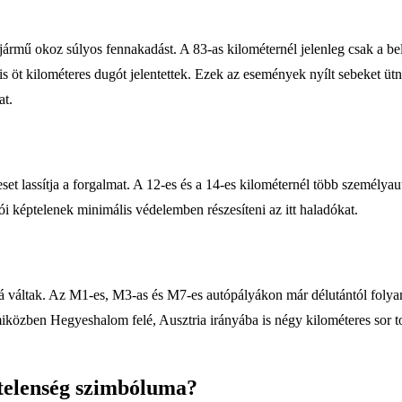
ű okoz súlyos fennakadást. A 83-as kilométernél jelenleg csak a belső 
 öt kilométeres dugót jelentettek. Ezek az események nyílt sebeket ütne
at.
set lassítja a forgalmat. A 12-es és a 14-es kilométernél több személy
i képtelenek minimális védelemben részesíteni az itt haladókat.
ivá váltak. Az M1-es, M3-as és M7-es autópályákon már délutántól foly
közben Hegyeshalom felé, Ausztria irányába is négy kilométeres sor tor
telenség szimbóluma?