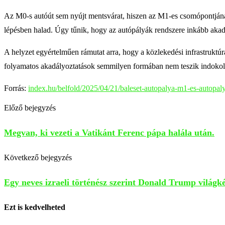
Az M0-s autóút sem nyújt mentsvárat, hiszen az M1-es csomópontjánál
lépésben halad. Úgy tűnik, hogy az autópályák rendszere inkább akadál
A helyzet egyértelműen rámutat arra, hogy a közlekedési infrastruktú
folyamatos akadályoztatások semmilyen formában nem teszik indokola
Forrás:
index.hu/belfold/2025/04/21/baleset-autopalya-m1-es-autopal
Előző bejegyzés
Megvan, ki vezeti a Vatikánt Ferenc pápa halála után.
Következő bejegyzés
Egy neves izraeli történész szerint Donald Trump világk
Ezt is kedvelheted