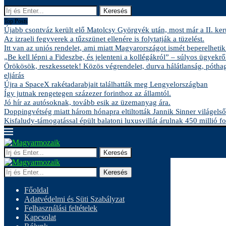
Keresés
Top Posts
Újabb csontváz került elő Matolcsy Györgyék után, most már a II. kerü
Az izraeli fegyverek a tűzszünet ellenére is folytatják a tüzelést.
Itt van az uniós rendelet, ami miatt Magyarországot ismét beperelhetik
„Be kell lépni a Fideszbe, és jelenteni a kollégákról” – súlyos ügyekről
Örökösök, reszkessetek! Közös végrendelet, durva hálátlanság, pótha
eljárás
Újra a SpaceX rakétadarabjait találhatták meg Lengyelországban
Így jutnak rengetegen százezer forinthoz az államtól.
Jó hír az autósoknak, tovább esik az üzemanyag ára.
Doppingvétség miatt három hónapra eltiltották Jannik Sinner világelső
Kisfaludy-támogatással épült balatoni luxusvillát árulnak 450 millió fo
Keresés
Keresés
Főoldal
Adatvédelmi és Süti Szabályzat
Felhasználási feltételek
Kapcsolat