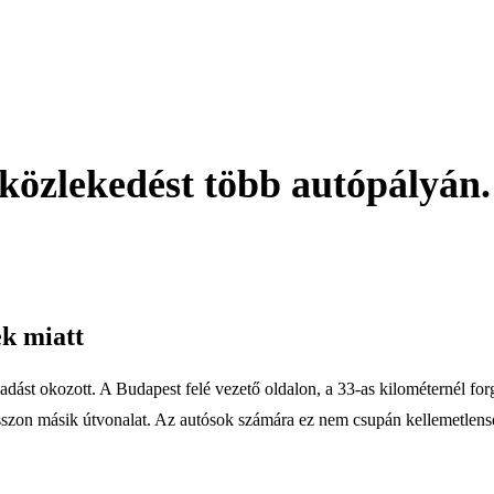
közlekedést több autópályán.
ek miatt
ást okozott. A Budapest felé vezető oldalon, a 33-as kilométernél forg
lasszon másik útvonalat. Az autósok számára ez nem csupán kellemetlenség