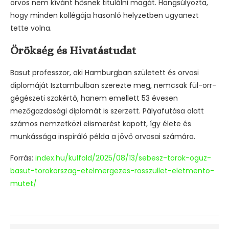
orvos nem kívánt hősnek titulálni magát. Hangsúlyozta,
hogy minden kollégája hasonló helyzetben ugyanezt
tette volna.
Örökség és Hivatástudat
Basut professzor, aki Hamburgban született és orvosi
diplomáját Isztambulban szerezte meg, nemcsak fül-orr-
gégészeti szakértő, hanem emellett 53 évesen
mezőgazdasági diplomát is szerzett. Pályafutása alatt
számos nemzetközi elismerést kapott, így élete és
munkássága inspiráló példa a jövő orvosai számára.
Forrás:
index.hu/kulfold/2025/08/13/sebesz-torok-oguz-
basut-torokorszag-etelmergezes-rosszullet-eletmento-
mutet/