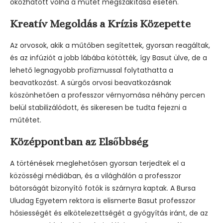
okozhatott volna a műtét megszakítása esetén.
Kreatív Megoldás a Krízis Közepette
Az orvosok, akik a műtőben segítettek, gyorsan reagáltak,
és az infúziót a jobb lábába kötötték, így Basut ülve, de a
lehető legnagyobb profizmussal folytathatta a
beavatkozást. A sürgős orvosi beavatkozásnak
köszönhetően a professzor vérnyomása néhány percen
belül stabilizálódott, és sikeresen be tudta fejezni a
műtétet.
Középpontban az Elsőbbség
A történések meglehetősen gyorsan terjedtek el a
közösségi médiában, és a világhálón a professzor
bátorságát bizonyító fotók is szárnyra kaptak. A Bursa
Uludag Egyetem rektora is elismerte Basut professzor
hősiességét és elkötelezettségét a gyógyítás iránt, de az