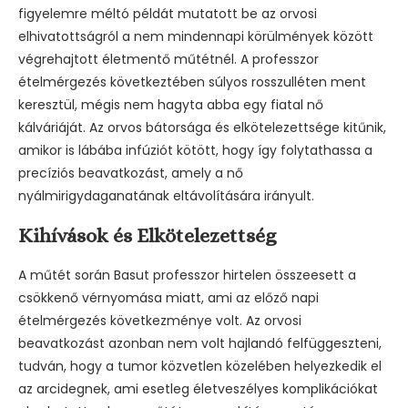
figyelemre méltó példát mutatott be az orvosi
elhivatottságról a nem mindennapi körülmények között
végrehajtott életmentő műtétnél. A professzor
ételmérgezés következtében súlyos rosszulléten ment
keresztül, mégis nem hagyta abba egy fiatal nő
kálváriáját. Az orvos bátorsága és elkötelezettsége kitűnik,
amikor is lábába infúziót kötött, hogy így folytathassa a
precíziós beavatkozást, amely a nő
nyálmirigydaganatának eltávolítására irányult.
Kihívások és Elkötelezettség
A műtét során Basut professzor hirtelen összeesett a
csökkenő vérnyomása miatt, ami az előző napi
ételmérgezés következménye volt. Az orvosi
beavatkozást azonban nem volt hajlandó felfüggeszteni,
tudván, hogy a tumor közvetlen közelében helyezkedik el
az arcidegnek, ami esetleg életveszélyes komplikációkat