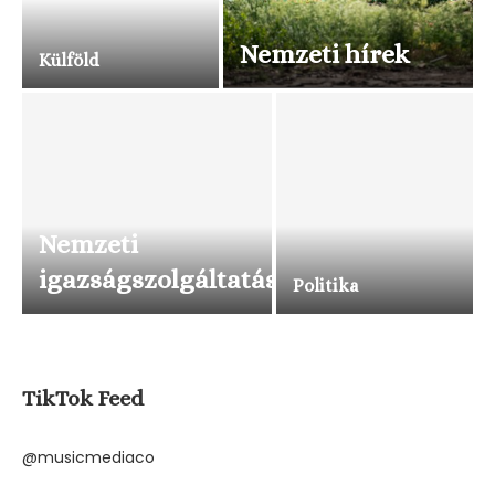
Nemzeti hírek
Külföld
Nemzeti
igazságszolgáltatás
Politika
TikTok Feed
@musicmediaco