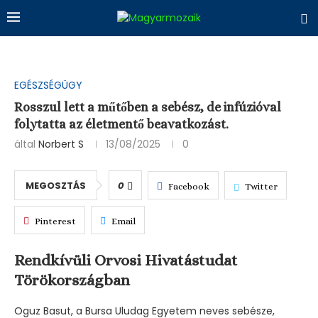
EGÉSZSÉGÜGY
Rosszul lett a műtőben a sebész, de infúzióval
folytatta az életmentő beavatkozást.
által
Norbert S
13/08/2025
0
MEGOSZTÁS
0
Facebook
Twitter
Pinterest
Email
Rendkívüli Orvosi Hivatástudat
Törökországban
Oguz Basut, a Bursa Uludag Egyetem neves sebésze,