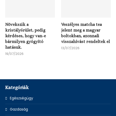
Növekszik a
Veszélyes matcha tea
kristályőrület, pedig
jelent meg a magyar
kérdéses, hogy van-e
boltokban, azonnali
bármilyen gyógyító
visszahívást rendeltek el
hatásuk.
13/07/2026
19/07/2026
Kategóriák
Egészségügy
Gazdaság