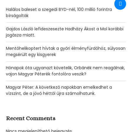
Halálos baleset a szegedi BYD-nél, 100 millió forintra
bírságolták
Gajdos László lefideszesezte Hadházy Ákost a Mol korábbi
jogásza miatt.
Mentőhelikoptert hívtak a győri élményfürdőhöz, súlyosan
megsérült egy kisgyerek
Hónapok óta ugyanazt követelik, Orbánék nem reagálnak,
vajon Magyar Péterék fontolóra veszik?
Magyar Péter: A következő napokban emelkedhet a
vízszint, de a jövő héttől újra számolhatunk.
Recent Comments
Nincs megjeleníthető bejegyzés.