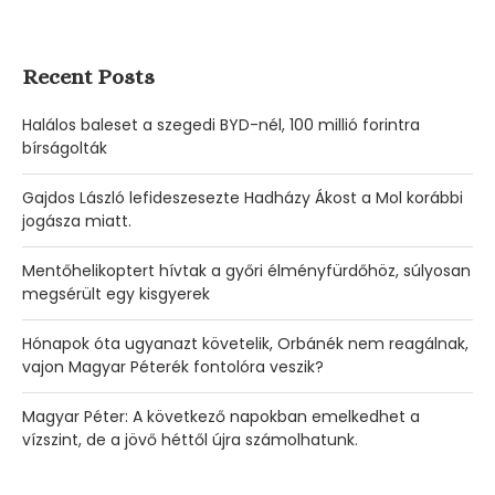
Recent Posts
Halálos baleset a szegedi BYD-nél, 100 millió forintra
bírságolták
Gajdos László lefideszesezte Hadházy Ákost a Mol korábbi
jogásza miatt.
Mentőhelikoptert hívtak a győri élményfürdőhöz, súlyosan
megsérült egy kisgyerek
Hónapok óta ugyanazt követelik, Orbánék nem reagálnak,
vajon Magyar Péterék fontolóra veszik?
Magyar Péter: A következő napokban emelkedhet a
vízszint, de a jövő héttől újra számolhatunk.