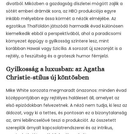
divatból. Miközben a gazdagság díszletei mögött zajlik a
sötét emberi drámák sora, az HBO produkciója egyre
inkább mélyebbre ássa körmét a nézők elméjébe. Az
egzotikus Thaiföldön játszódó harmadik évad különösen
kiemelkedik ebből a perspektívából, ahol a paradicsomi
környezet éppúgy a gyilkosság színtere lesz, mint
korábban Hawaii vagy Szicília. A sorozat új szezonját is a
rejtély, a feszültség és a groteszk humor fémjelzi.
Gyilkosság a luxusban: az Agatha
Christie-stílus új köntösben
Mike White sorozata megmaradt önazonos: minden évad
középpontjában egy rejtélyes haláleset áll, amelyet az
első epizódokban felvezetnek. A néző nem tudja, ki lesz az
áldozat, vagy ki a tettes, és pontosan ez a bizonytalanság
az, ami lebilincselővé teszi a produkciót. Az összetett
szereplők árnyalt kapcsolatrendszerei és az intrikus,