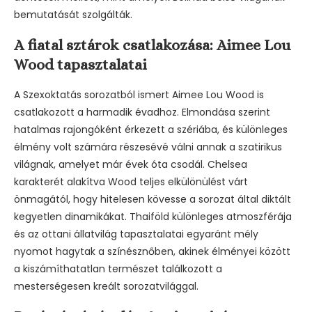
bemutatását szolgálták.
A fiatal sztárok csatlakozása: Aimee Lou
Wood tapasztalatai
A Szexoktatás sorozatból ismert Aimee Lou Wood is
csatlakozott a harmadik évadhoz. Elmondása szerint
hatalmas rajongóként érkezett a szériába, és különleges
élmény volt számára részesévé válni annak a szatirikus
világnak, amelyet már évek óta csodál. Chelsea
karakterét alakítva Wood teljes elkülönülést várt
önmagától, hogy hitelesen kövesse a sorozat által diktált
kegyetlen dinamikákat. Thaiföld különleges atmoszférája
és az ottani állatvilág tapasztalatai egyaránt mély
nyomot hagytak a színésznőben, akinek élményei között
a kiszámíthatatlan természet találkozott a
mesterségesen kreált sorozatvilággal.