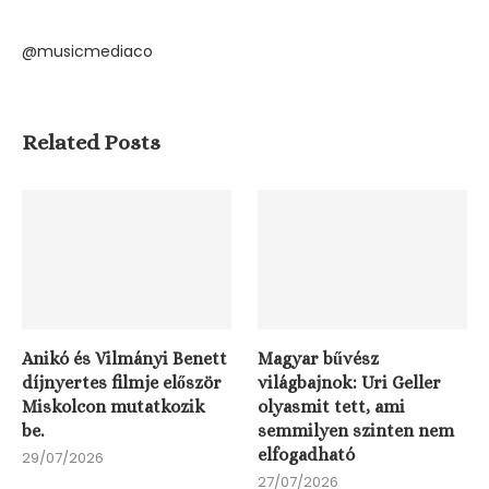
@musicmediaco
Related Posts
Anikó és Vilmányi Benett
Magyar bűvész
díjnyertes filmje először
világbajnok: Uri Geller
Miskolcon mutatkozik
olyasmit tett, ami
be.
semmilyen szinten nem
elfogadható
29/07/2026
27/07/2026