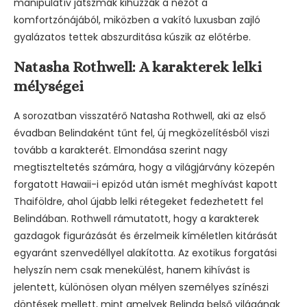
manipulatív játszmák kihúzzák a nézőt a
komfortzónájából, miközben a vakító luxusban zajló
gyalázatos tettek abszurditása kúszik az előtérbe.
Natasha Rothwell: A karakterek lelki
mélységei
A sorozatban visszatérő Natasha Rothwell, aki az első
évadban Belindaként tűnt fel, új megközelítésből viszi
tovább a karakterét. Elmondása szerint nagy
megtiszteltetés számára, hogy a világjárvány közepén
forgatott Hawaii-i epizód után ismét meghívást kapott
Thaiföldre, ahol újabb lelki rétegeket fedezhetett fel
Belindában. Rothwell rámutatott, hogy a karakterek
gazdagok figurázását és érzelmeik kíméletlen kitárását
egyaránt szenvedéllyel alakította. Az exotikus forgatási
helyszín nem csak menekülést, hanem kihívást is
jelentett, különösen olyan mélyen személyes színészi
döntések mellett, mint amelyek Belinda belső világának