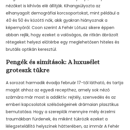
nézőket is kihívás elé állítják. Kihangsúlyozta az
elhanyagolt demográfiai korcsoportokat, mint például a
40 és 50 év közötti nők, akik gyakran hiányoznak a
képernyőről. Coon szerint A Fehér Lótusz sikere éppen
abban rejlik, hogy ezeket a valóságos, de ritkán ábrázolt
rétegeket helyezi előtérbe egy meglehetősen hiteles és
brutális optikán keresztül.
Pengék és simítások: A luxusélet
groteszk tükre
A sorozat harmadik évadja február 17-től látható, és tartja
magát ahhoz az egyedi recepthez, amely sok néző
számára már most is addiktív: rejtély, szenvedés és az
emberi kapcsolatok szélsőségeinek drámaian plasztikus
bemutatása. Hogy a szereplők mennyire mély érzelmi
traumákban fürdenek, és miként tükrözik ezeket a
lélegzetelállító helyszínek hátterében, az immár A Fehér