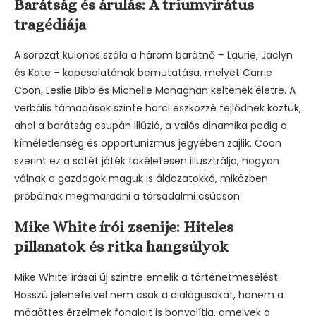
Barátság és árulás: A triumvirátus
tragédiája
A sorozat különös szála a három barátnő – Laurie, Jaclyn
és Kate – kapcsolatának bemutatása, melyet Carrie
Coon, Leslie Bibb és Michelle Monaghan keltenek életre. A
verbális támadások szinte harci eszközzé fejlődnek köztük,
ahol a barátság csupán illúzió, a valós dinamika pedig a
kíméletlenség és opportunizmus jegyében zajlik. Coon
szerint ez a sötét játék tökéletesen illusztrálja, hogyan
válnak a gazdagok maguk is áldozatokká, miközben
próbálnak megmaradni a társadalmi csúcson.
Mike White írói zsenije: Hiteles
pillanatok és ritka hangsúlyok
Mike White írásai új szintre emelik a történetmesélést.
Hosszú jeleneteivel nem csak a dialógusokat, hanem a
mögöttes érzelmek fonalait is bonyolítja, amelyek a