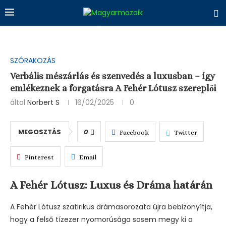
SZÓRAKOZÁS
Verbális mészárlás és szenvedés a luxusban – így
emlékeznek a forgatásra A Fehér Lótusz szereplői
által
Norbert S
16/02/2025
0
MEGOSZTÁS
0
Facebook
Twitter
Pinterest
Email
A Fehér Lótusz: Luxus és Dráma határán
A Fehér Lótusz szatirikus drámasorozata újra bebizonyítja,
hogy a felső tízezer nyomorúsága sosem megy ki a